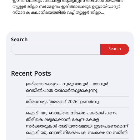
ഇരിങ്ങാലക്കുട : കഥകളി ആർട്ടിസ്റ്റ്സ് അസോസിയേഷൻ
തൃശ്ശൂർ ജില്ലാ സമ്മേളനം ഇരിങ്ങാലക്കുട ഉണ്ണായിവാര്യർ
സ്മാരക കലാനിലയത്തിൽ വച്ച് തൃശ്ശൂർ ജില്ലാ…
Search
Search
Recent Posts
ഇരിങ്ങാലക്കുട – ഗുരുവായൂർ – താനൂർ
റെയിൽപാത യാഥാർത്ഥ്യമാകുന്നു
തിരനോട്ടം ‘അരങ്ങ് 2026’ ഉണർന്നു
ഐ.ടി.യു. ബാങ്കിലെ നിക്ഷേപകർക്ക് പണം
തിരികെ ലഭ്യമാക്കാൻ കേന്ദ്ര-കേരള
സർക്കാരുകൾ അടിയന്തരമായി ഇടപെടണമെന്ന്
ഐ.ടി.യു. ബാങ്ക് നിക്ഷേപക സംരക്ഷണ സമിതി