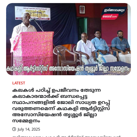
LATEST
കലകൾ പഠിച്ച് ഉപജീവനം തേടുന്ന
കലാകാരന്മാർക്ക് ബന്ധപ്പെട്ട
സ്ഥാപനങ്ങളിൽ ജോലി സാധ്യത ഉറപ്പ്
വരുത്തണമെന്ന് കഥകളി ആർട്ടിസ്റ്റ്സ്
അസോസിയേഷൻ തൃശ്ശൂർ ജില്ലാ
സമ്മേളനം
July 14, 2025