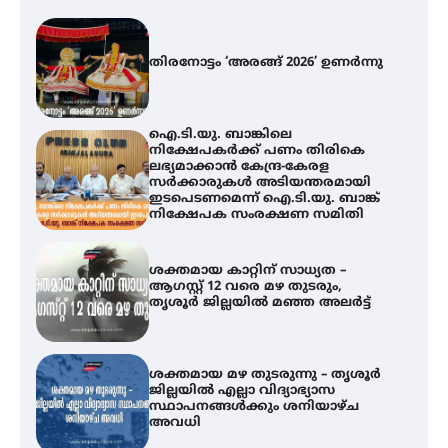
തിരനോട്ടം ‘അരങ്ങ് 2026’ ഉണർന്നു
ഐ.ടി.യു. ബാങ്കിലെ
നിക്ഷേപകർക്ക് പണം തിരികെ
ലഭ്യമാക്കാൻ കേന്ദ്ര-കേരള
സർക്കാരുകൾ അടിയന്തരമായി
ഇടപെടണമെന്ന് ഐ.ടി.യു. ബാങ്ക്
നിക്ഷേപക സംരക്ഷണ സമിതി
ശക്തമായ കാറ്റിന് സാധ്യത –
ആഗസ്റ്റ് 12 വരെ മഴ തുടരും,
തൃശൂർ ജില്ലയിൽ മഞ്ഞ അലർട്ട്
ശക്തമായ മഴ തുടരുന്നു – തൃശൂർ
ജില്ലയിൽ എല്ലാ വിദ്യാഭ്യാസ
സ്ഥാപനങ്ങൾക്കും ശനിയാഴ്ച
അവധി