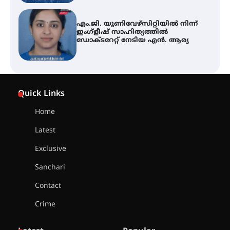
എം.ജി. യൂണിവേഴ്‌സിറ്റിയിൽ നിന്ന്
ഇംഗ്ളീഷ് സാഹിത്യത്തിൽ
ഡോക്ടറേറ്റ് നേടിയ എൻ. ആര്യ
ഇരിങ്ങാലക്കുട – ഗുരുവായൂർ –
താനൂർ റെയിൽപാത
Quick Links
യാഥാർത്ഥ്യമാകുന്നു
Home
Latest
തിരനോട്ടം ‘അരങ്ങ് 2026’ ഉണർന്നു
Exclusive
Sanchari
ഐ.ടി.യു. ബാങ്കിലെ
Contact
നിക്ഷേപകർക്ക് പണം തിരികെ
ലഭ്യമാക്കാൻ കേന്ദ്ര-കേരള
Crime
സർക്കാരുകൾ അടിയന്തരമായി
ഇടപെടണമെന്ന് ഐ.ടി.യു. ബാങ്ക്
നിക്ഷേപക സംരക്ഷണ സമിതി