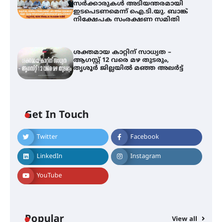
സർക്കാരുകൾ അടിയന്തരമായി
ഇടപെടണമെന്ന് ഐ.ടി.യു. ബാങ്ക്
നിക്ഷേപക സംരക്ഷണ സമിതി
ശക്തമായ കാറ്റിന് സാധ്യത –
ആഗസ്റ്റ് 12 വരെ മഴ തുടരും,
തൃശൂർ ജില്ലയിൽ മഞ്ഞ അലർട്ട്
Get In Touch
Twitter
Facebook
തിരനോട്ടം ‘അരങ്ങ് 2026’ ഉണർന്നു
LinkedIn
Instagram
YouTube
ഐ.ടി.യു. ബാങ്കിലെ
നിക്ഷേപകർക്ക് പണം തിരികെ
ലഭ്യമാക്കാൻ കേന്ദ്ര-കേരള
സർക്കാരുകൾ അടിയന്തരമായി
ഇടപെടണമെന്ന് ഐ.ടി.യു. ബാങ്ക്
Popular
നിക്ഷേപക സംരക്ഷണ സമിതി
View all