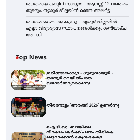
ശക്തമായ കാറ്റിന് സാധ്യത – ആഗസ്റ്റ് 12 വരെ മഴ
തുടരും, തൃശൂർ ജില്ലയിൽ മഞ്ഞ അലർട്ട്
ശക്തമായ മഴ തുടരുന്നു – തൃശൂർ ജില്ലയിൽ
എല്ലാ വിദ്യാഭ്യാസ സ്ഥാപനങ്ങൾക്കും ശനിയാഴ്ച
അവധി
Top News
ഇരിങ്ങാലക്കുട – ഗുരുവായൂർ –
താനൂർ റെയിൽപാത
യാഥാർത്ഥ്യമാകുന്നു
തിരനോട്ടം ‘അരങ്ങ് 2026’ ഉണർന്നു
ഐ.ടി.യു. ബാങ്കിലെ
നിക്ഷേപകർക്ക് പണം തിരികെ
ലഭ്യമാക്കാൻ കേന്ദ്ര-കേരള