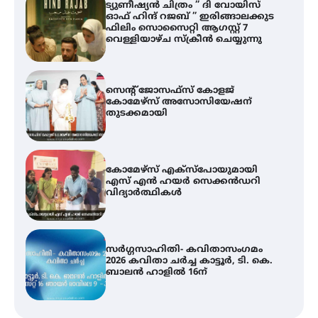
ട്യുണീഷ്യൻ ചിത്രം ” ദി വോയിസ്
ഓഫ് ഹിന്ദ് റജബ് ” ഇരിങ്ങാലക്കുട
ഫിലിം സൊസൈറ്റി ആഗസ്റ്റ് 7
വെള്ളിയാഴ്ച സ്‌ക്രീൻ ചെയ്യുന്നു
സെന്റ് ജോസഫ്സ് കോളജ്
കോമേഴ്‌സ് അസോസിയേഷന്
തുടക്കമായി
കോമേഴ്സ് എക്സ്പോയുമായി
എസ് എൻ ഹയർ സെക്കൻഡറി
വിദ്യാർത്ഥികൾ
സർഗ്ഗസാഹിതി- കവിതാസംഗമം
2026 കവിതാ ചർച്ച കാട്ടൂർ, ടി. കെ.
ബാലൻ ഹാളിൽ 16ന്