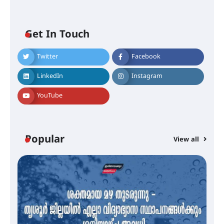
Get In Touch
Twitter
Facebook
എം.ജി. യൂണിവേഴ്‌സിറ്റിയിൽ നിന്ന്
ഇംഗ്ളീഷ് സാഹിത്യത്തിൽ
LinkedIn
Instagram
ഡോക്ടറേറ്റ് നേടിയ എൻ. ആര്യ
YouTube
ട്യുണീഷ്യൻ ചിത്രം ” ദി വോയിസ്
ഓഫ് ഹിന്ദ് റജബ് ” ഇരിങ്ങാലക്കുട
ഫിലിം സൊസൈറ്റി ആഗസ്റ്റ് 7
Popular
View all
വെള്ളിയാഴ്ച സ്‌ക്രീൻ ചെയ്യുന്നു
സെന്റ് ജോസഫ്സ് കോളജ്
കോമേഴ്‌സ് അസോസിയേഷന്
തുടക്കമായി