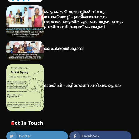
കോമേഴ്സ് എക്സ്പോയുമായി
എസ് എൻ ഹയർ സെക്കൻഡറി
ഐ.ഐ.ടി മദ്രാസ്സിൽ നിന്നും
വിദ്യാർത്ഥികൾ
ഡോക്ടറേറ്റ് – ഇരിങ്ങാലക്കുട
സ്വദേശി ആതിര എം കെ യുടെ നേട്ടം
പ്രതിസന്ധികളോട് പൊരുതി
സർഗ്ഗസാഹിതി- കവിതാസംഗമം
2026 കവിതാ ചർച്ച കാട്ടൂർ, ടി. കെ.
മെഡിക്കൽ ക്യാമ്പ്
ബാലൻ ഹാളിൽ 16ന്
തായ് ചി – ക്വിഗോങ്ങ് പരിചയപ്പെടാം
Get In Touch
Twitter
Facebook