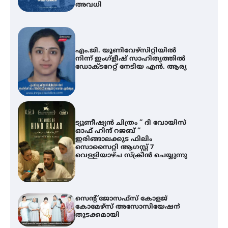
അവധി
എം.ജി. യൂണിവേഴ്‌സിറ്റിയിൽ
നിന്ന് ഇംഗ്ളീഷ് സാഹിത്യത്തിൽ
ഡോക്ടറേറ്റ് നേടിയ എൻ. ആര്യ
ട്യുണീഷ്യൻ ചിത്രം ” ദി വോയിസ്
ഓഫ് ഹിന്ദ് റജബ് ”
ഇരിങ്ങാലക്കുട ഫിലിം
സൊസൈറ്റി ആഗസ്റ്റ് 7
വെള്ളിയാഴ്ച സ്‌ക്രീൻ ചെയ്യുന്നു
സെന്റ് ജോസഫ്സ് കോളജ്
കോമേഴ്‌സ് അസോസിയേഷന്
തുടക്കമായി