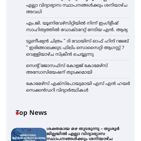
എല്ലാ വിദ്യാഭ്യാസ സ്ഥാപനങ്ങൾക്കും ശനിയാഴ്ച
അവധി
എം.ജി. യൂണിവേഴ്‌സിറ്റിയിൽ നിന്ന് ഇംഗ്ളീഷ്
സാഹിത്യത്തിൽ ഡോക്ടറേറ്റ് നേടിയ എൻ. ആര്യ
ട്യുണീഷ്യൻ ചിത്രം ” ദി വോയിസ് ഓഫ് ഹിന്ദ് റജബ്
” ഇരിങ്ങാലക്കുട ഫിലിം സൊസൈറ്റി ആഗസ്റ്റ് 7
വെള്ളിയാഴ്ച സ്‌ക്രീൻ ചെയ്യുന്നു
സെന്റ് ജോസഫ്സ് കോളജ് കോമേഴ്‌സ്
അസോസിയേഷന് തുടക്കമായി
കോമേഴ്സ് എക്സ്പോയുമായി എസ് എൻ ഹയർ
സെക്കൻഡറി വിദ്യാർത്ഥികൾ
Top News
ശക്തമായ മഴ തുടരുന്നു – തൃശൂർ
ജില്ലയിൽ എല്ലാ വിദ്യാഭ്യാസ
സ്ഥാപനങ്ങൾക്കും ശനിയാഴ്ച