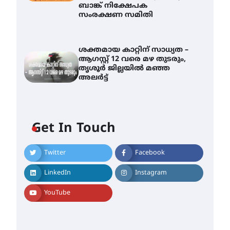
ബാങ്ക് നിക്ഷേപക
സംരക്ഷണ സമിതി
ശക്തമായ കാറ്റിന് സാധ്യത –
ആഗസ്റ്റ് 12 വരെ മഴ തുടരും,
തൃശൂർ ജില്ലയിൽ മഞ്ഞ
അലർട്ട്
Get In Touch
Twitter
Facebook
തിരനോട്ടം ‘അരങ്ങ് 2026’
ഉണർന്നു
LinkedIn
Instagram
August 8, 2026
ഐ.ടി.യു. ബാങ്കിലെ
YouTube
നിക്ഷേപകർക്ക് പണം
തിരികെ ലഭ്യമാക്കാൻ കേന്ദ്ര-
കേരള സർക്കാരുകൾ
അടിയന്തരമായി