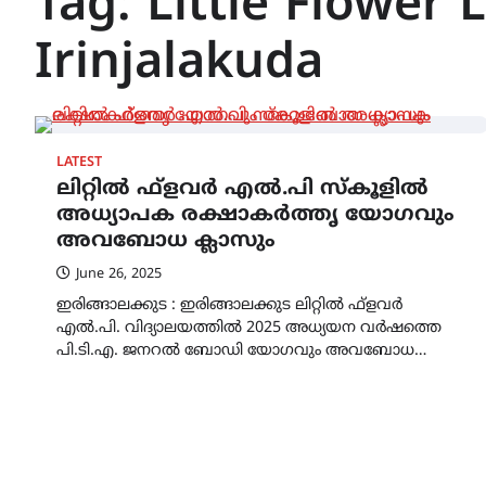
Tag:
Little Flower 
Irinjalakuda
LATEST
ലിറ്റിൽ ഫ്ളവർ എൽ.പി സ്കൂളിൽ
അധ്യാപക രക്ഷാകർത്തൃ യോഗവും
അവബോധ ക്ലാസും
June 26, 2025
ഇരിങ്ങാലക്കുട : ഇരിങ്ങാലക്കുട ലിറ്റിൽ ഫ്ളവർ
എൽ.പി. വിദ്യാലയത്തിൽ 2025 അധ്യയന വർഷത്തെ
പി.ടി.എ. ജനറൽ ബോഡി യോഗവും അവബോധ…