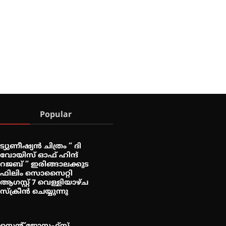
Popular
ട്യുണീഷ്യൻ ചിത്രം ” ദി
വോയിസ് ഓഫ് ഹിന്ദ്
റജബ് ” ഇരിങ്ങാലക്കുട
ഫിലിം സൊസൈറ്റി
ആഗസ്റ്റ് 7 വെള്ളിയാഴ്ച
സ്‌ക്രീൻ ചെയ്യുന്നു