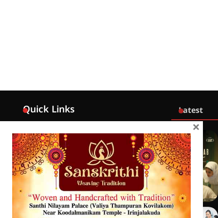
Quick Links
Latest
×
Home
Latest
Exclusive
Sanchari
Contact
Crime