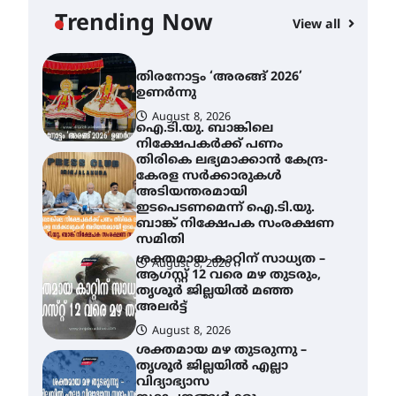
യാഥാർത്ഥ്യമാകുന്നു
Trending Now
View all
August 9, 2026
തിരനോട്ടം ‘അരങ്ങ് 2026’
ഉണർന്നു
August 8, 2026
ഐ.ടി.യു. ബാങ്കിലെ
നിക്ഷേപകർക്ക് പണം
തിരികെ ലഭ്യമാക്കാൻ കേന്ദ്ര-
കേരള സർക്കാരുകൾ
അടിയന്തരമായി
ഇടപെടണമെന്ന് ഐ.ടി.യു.
ബാങ്ക് നിക്ഷേപക സംരക്ഷണ
സമിതി
ശക്തമായ കാറ്റിന് സാധ്യത –
August 8, 2026
ആഗസ്റ്റ് 12 വരെ മഴ തുടരും,
തൃശൂർ ജില്ലയിൽ മഞ്ഞ
അലർട്ട്
August 8, 2026
ശക്തമായ മഴ തുടരുന്നു –
തൃശൂർ ജില്ലയിൽ എല്ലാ
വിദ്യാഭ്യാസ