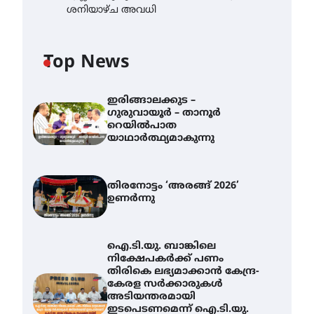
ശനിയാഴ്ച അവധി
Top News
ഇരിങ്ങാലക്കുട –
ഗുരുവായൂർ – താനൂർ
റെയിൽപാത
യാഥാർത്ഥ്യമാകുന്നു
തിരനോട്ടം ‘അരങ്ങ് 2026’
ഉണർന്നു
ഐ.ടി.യു. ബാങ്കിലെ
നിക്ഷേപകർക്ക് പണം
തിരികെ ലഭ്യമാക്കാൻ കേന്ദ്ര-
കേരള സർക്കാരുകൾ
അടിയന്തരമായി
ഇടപെടണമെന്ന് ഐ.ടി.യു.