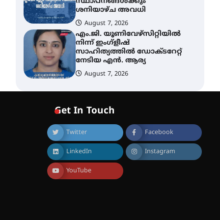
സ്ഥാപനങ്ങൾക്കും
ശനിയാഴ്ച അവധി
August 7, 2026
എം.ജി. യൂണിവേഴ്‌സിറ്റിയിൽ
നിന്ന് ഇംഗ്ളീഷ്
സാഹിത്യത്തിൽ ഡോക്ടറേറ്റ്
നേടിയ എൻ. ആര്യ
August 7, 2026
ഇരിങ്ങാലക്കുട – ഗുരുവായൂർ
– താനൂർ റെയിൽപാത
Get In Touch
യാഥാർത്ഥ്യമാകുന്നു
August 9, 2026
Twitter
Facebook
LinkedIn
Instagram
തിരനോട്ടം ‘അരങ്ങ് 2026’
ഉണർന്നു
YouTube
August 8, 2026
ഐ.ടി.യു. ബാങ്കിലെ
നിക്ഷേപകർക്ക് പണം
തിരികെ ലഭ്യമാക്കാൻ കേന്ദ്ര-
കേരള സർക്കാരുകൾ
അടിയന്തരമായി