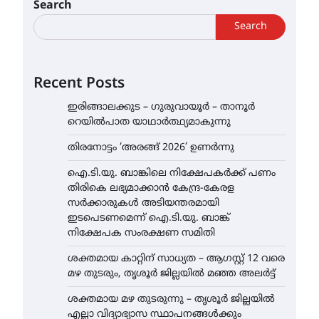
Search
Search
Recent Posts
ഇരിങ്ങാലക്കുട – ഗുരുവായൂർ – താനൂർ
റെയിൽപാത യാഥാർത്ഥ്യമാകുന്നു
തിരനോട്ടം ‘അരങ്ങ് 2026’ ഉണർന്നു
ഐ.ടി.യു. ബാങ്കിലെ നിക്ഷേപകർക്ക് പണം
തിരികെ ലഭ്യമാക്കാൻ കേന്ദ്ര-കേരള
സർക്കാരുകൾ അടിയന്തരമായി
ഇടപെടണമെന്ന് ഐ.ടി.യു. ബാങ്ക്
നിക്ഷേപക സംരക്ഷണ സമിതി
ശക്തമായ കാറ്റിന് സാധ്യത – ആഗസ്റ്റ് 12 വരെ
മഴ തുടരും, തൃശൂർ ജില്ലയിൽ മഞ്ഞ അലർട്ട്
ശക്തമായ മഴ തുടരുന്നു – തൃശൂർ ജില്ലയിൽ
എല്ലാ വിദ്യാഭ്യാസ സ്ഥാപനങ്ങൾക്കും