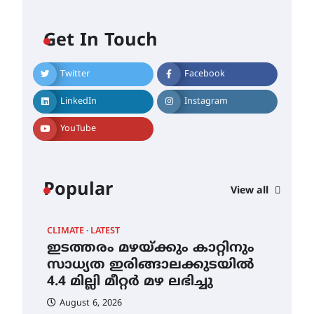
മെഡിക്കൽ ക്യാമ്പ്
Get In Touch
August 5, 2026
Twitter
Facebook
തായ് ചി – ക്വിഗോങ്ങ്
LinkedIn
Instagram
പരിചയപ്പെടാം
YouTube
August 5, 2026
തേലപ്പിളളി പാറേമൽ വറീത്
Popular
തോമാസ് (69) അന്തരിച്ചു
View all
August 5, 2026
CLIMATE
LATEST
ഇടത്തരം മഴയ്ക്കും കാറ്റിനും
അരങ്ങ് 2026′ ആഗസ്റ്റ് 8, 9
സാധ്യത ഇരിങ്ങാലക്കുടയിൽ
തീയതികളിൽ
4.4 മില്ലി മീറ്റർ മഴ ലഭിച്ചു
August 5, 2026
August 6, 2026