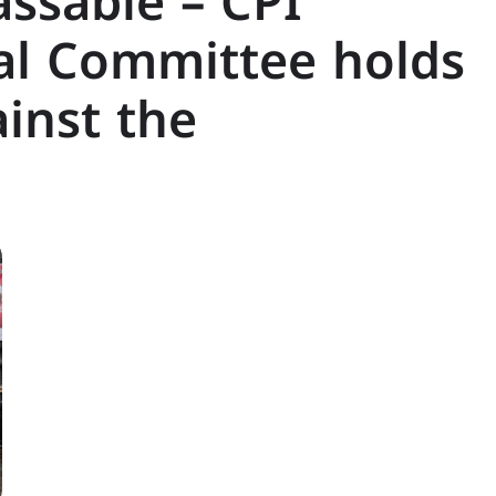
ssable – CPI
al Committee holds
inst the