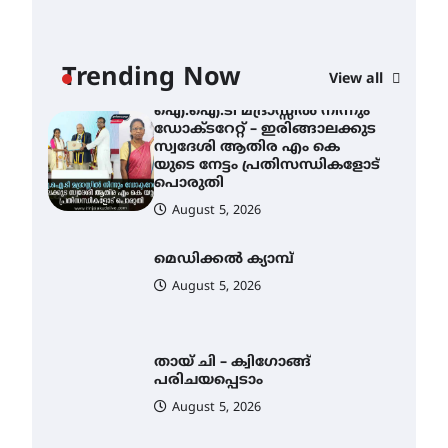
ഇടത്തരം മഴയ്ക്കും കാറ്റിനും
സാധ്യത ഇരിങ്ങാലക്കുടയിൽ
4.4 മില്ലി മീറ്റർ മഴ ലഭിച്ചു
Trending Now
View all
August 6, 2026
AWA
ഐ.
ഐ.ഐ.ടി മദ്രാസ്സിൽ നിന്നും
ഡോക്ടറേറ്റ് – ഇരിങ്ങാലക്കുട
ഡോ
സ്വദേശി ആതിര എം കെ
സ
യുടെ നേട്ടം പ്രതിസന്ധികളോട്
യു
പൊരുതി
പ
August 5, 2026
A
മെഡിക്കൽ ക്യാമ്പ്
August 5, 2026
തായ് ചി – ക്വിഗോങ്ങ്
പരിചയപ്പെടാം
August 5, 2026