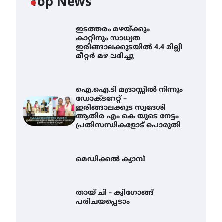
Top News
ഇടത്തരം മഴയ്ക്കും
കാറ്റിനും സാധ്യത
ഇരിങ്ങാലക്കുടയിൽ 4.4 മില്ലി
മീറ്റർ മഴ ലഭിച്ചു
ഐ.ഐ.ടി മദ്രാസ്സിൽ നിന്നും
ഡോക്ടറേറ്റ് –
ഇരിങ്ങാലക്കുട സ്വദേശി
ആതിര എം കെ യുടെ നേട്ടം
പ്രതിസന്ധികളോട് പൊരുതി
മെഡിക്കൽ ക്യാമ്പ്
ഐ.ഐ.ടി മദ്രാസ്സിൽ നിന്നും
ഡോക്ടറേറ്റ് – ഇരിങ്ങാലക്കുട
സ്വദേശി ആതിര എം കെ
തായ് ചി – ക്വിഗോങ്ങ്
യുടെ നേട്ടം പ്രതിസന്ധികളോട്
പരിചയപ്പെടാം
പൊരുതി
August 5, 2026