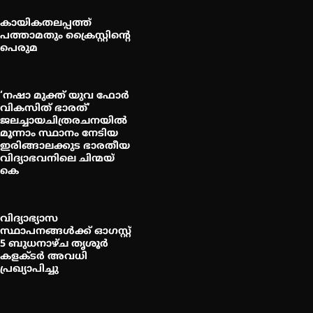
കായികതലപ്പത്ത്
പത്താമതും ക്രൈസ്റ്റിന്റെ
പെരുമ
‘നഷാ മുക്ത് യുവ ഫോർ
വികസിത് ഭാരത്’
ജലച്ചായചിത്രരചനയിൽ
മൂന്നാം സ്ഥാനം നേടിയ
ഇരിങ്ങാലക്കുട ഭാരതീയ
വിദ്യാഭവനിലെ ചിന്മയ്
കെ
വിദ്യാഭ്യാസ
സ്ഥാപനങ്ങള്‍ക്ക് ഓഗസ്റ്റ്
5 ബുധനാഴ്ച തൃശൂർ
കളക്ടർ അവധി
പ്രഖ്യാപിച്ചു