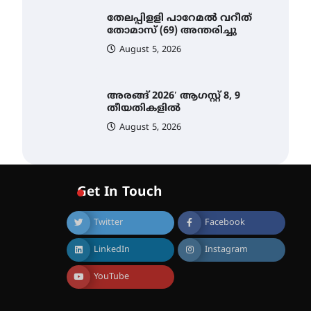
തേലപ്പിളളി പാറേമൽ വറീത്
തോമാസ് (69) അന്തരിച്ചു
August 5, 2026
അരങ്ങ് 2026′ ആഗസ്റ്റ് 8, 9
തീയതികളിൽ
August 5, 2026
ഇടത്തരം മഴയ്ക്കും കാറ്റിനും
സാധ്യത ഇരിങ്ങാലക്കുടയിൽ
Get In Touch
4.4 മില്ലി മീറ്റർ മഴ ലഭിച്ചു
August 6, 2026
Twitter
Facebook
ഐ.ഐ.ടി മദ്രാസ്സിൽ നിന്നും
ഡോക്ടറേറ്റ് – ഇരിങ്ങാലക്കുട
LinkedIn
Instagram
സ്വദേശി ആതിര എം കെ
യുടെ നേട്ടം പ്രതിസന്ധികളോട്
YouTube
പൊരുതി
August 5, 2026