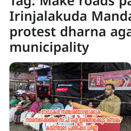
Tag:
Make roads pa
Irinjalakuda Mand
protest dharna aga
municipality