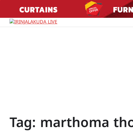
Skip
to
content
Tag:
marthoma th