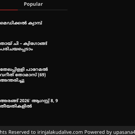
Popular
മെഡിക്കൽ ക്യാമ്പ്
തായ് ചി – ക്വിഗോങ്ങ്
പരിചയപ്പെടാം
തേലപ്പിളളി പാറേമൽ
വറീത് തോമാസ് (69)
അന്തരിച്ചു
അരങ്ങ് 2026′ ആഗസ്റ്റ് 8, 9
തീയതികളിൽ
ghts Reserved to irinjalakudalive.com Powered by upasan