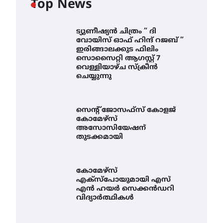
Top News
ട്യുണീഷ്യൻ ചിത്രം ” ദി
വോയിസ് ഓഫ് ഹിന്ദ് റജബ് ”
ഇരിങ്ങാലക്കുട ഫിലിം
സൊസൈറ്റി ആഗസ്റ്റ് 7
വെള്ളിയാഴ്ച സ്‌ക്രീൻ
ചെയ്യുന്നു
സെന്റ് ജോസഫ്സ് കോളജ്
കോമേഴ്‌സ്
അസോസിയേഷന്
തുടക്കമായി
കോമേഴ്സ്
എക്സ്പോയുമായി എസ്
എൻ ഹയർ സെക്കൻഡറി
വിദ്യാർത്ഥികൾ
സെന്റ് ജോസഫ്സ് കോളജ്
കോമേഴ്‌സ്