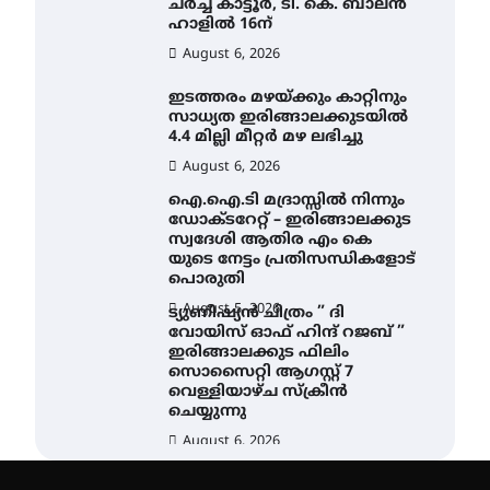
ചർച്ച കാട്ടൂർ, ടി. കെ. ബാലൻ
ഹാളിൽ 16ന്
August 6, 2026
ഇടത്തരം മഴയ്ക്കും കാറ്റിനും
സാധ്യത ഇരിങ്ങാലക്കുടയിൽ
4.4 മില്ലി മീറ്റർ മഴ ലഭിച്ചു
August 6, 2026
ഐ.ഐ.ടി മദ്രാസ്സിൽ നിന്നും
ഡോക്ടറേറ്റ് – ഇരിങ്ങാലക്കുട
സ്വദേശി ആതിര എം കെ
യുടെ നേട്ടം പ്രതിസന്ധികളോട്
പൊരുതി
August 5, 2026
ട്യുണീഷ്യൻ ചിത്രം ” ദി
വോയിസ് ഓഫ് ഹിന്ദ് റജബ് ”
ഇരിങ്ങാലക്കുട ഫിലിം
സൊസൈറ്റി ആഗസ്റ്റ് 7
വെള്ളിയാഴ്ച സ്‌ക്രീൻ
ചെയ്യുന്നു
August 6, 2026
സെന്റ് ജോസഫ്സ് കോളജ്
കോമേഴ്‌സ്