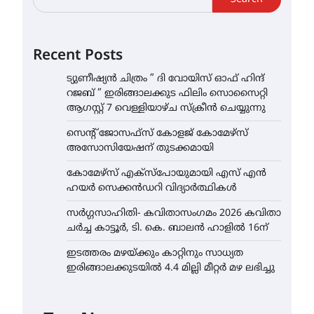
Recent Posts
ട്യുണീഷ്യൻ ചിത്രം ” ദി വോയിസ് ഓഫ് ഹിന്ദ്
റജബ് ” ഇരിങ്ങാലക്കുട ഫിലിം സൊസൈറ്റി
ആഗസ്റ്റ് 7 വെള്ളിയാഴ്ച സ്‌ക്രീൻ ചെയ്യുന്നു
സെന്റ് ജോസഫ്സ് കോളജ് കോമേഴ്‌സ്
അസോസിയേഷന് തുടക്കമായി
കോമേഴ്സ് എക്സ്പോയുമായി എസ് എൻ
ഹയർ സെക്കൻഡറി വിദ്യാർത്ഥികൾ
സർഗ്ഗസാഹിതി- കവിതാസംഗമം 2026 കവിതാ
ചർച്ച കാട്ടൂർ, ടി. കെ. ബാലൻ ഹാളിൽ 16ന്
ഇടത്തരം മഴയ്ക്കും കാറ്റിനും സാധ്യത
ഇരിങ്ങാലക്കുടയിൽ 4.4 മില്ലി മീറ്റർ മഴ ലഭിച്ചു