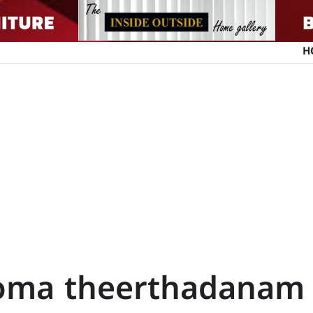
H
oma theerthadanam