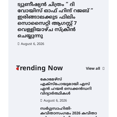
യുടെ നേട്ടം പ്രതിസന്ധികളോട്
ട്യുണീഷ്യൻ ചിത്രം ” ദി
സെ
പൊരുതി
വോയിസ് ഓഫ് ഹിന്ദ് റജബ് ”
ക
August 5, 2026
ട്യുണീഷ്യൻ ചിത്രം ” ദി
ഇരിങ്ങാലക്കുട ഫിലിം
തു
വോയിസ് ഓഫ് ഹിന്ദ് റജബ് ”
സൊസൈറ്റി ആഗസ്റ്റ് 7
Au
ഇരിങ്ങാലക്കുട ഫിലിം
വെള്ളിയാഴ്ച സ്‌ക്രീൻ
സൊസൈറ്റി ആഗസ്റ്റ് 7
വെള്ളിയാഴ്ച സ്‌ക്രീൻ
ചെയ്യുന്നു
ചെയ്യുന്നു
August 6, 2026
August 6, 2026
സെന്റ് ജോസഫ്സ് കോളജ്
കോമേഴ്‌സ്
അസോസിയേഷന്
ാ
തുടക്കമായി
Trending Now
View all
ൻ
August 6, 2026
കോമേഴ്സ്
എക്സ്പോയുമായി എസ്
എൻ ഹയർ സെക്കൻഡറി
വിദ്യാർത്ഥികൾ
August 6, 2026
സർഗ്ഗസാഹിതി-
കവിതാസംഗമം 2026 കവിതാ