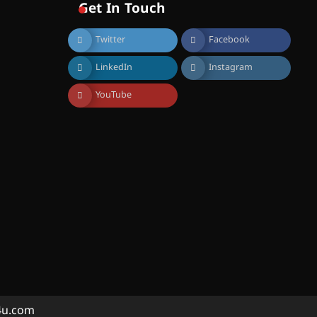
അസോസിയേഷന്
Get In Touch
തുടക്കമായി
August 6, 2026
Twitter
Facebook
കോമേഴ്സ്
LinkedIn
Instagram
എക്സ്പോയുമായി എസ്
എൻ ഹയർ സെക്കൻഡറി
വിദ്യാർത്ഥികൾ
YouTube
August 6, 2026
സർഗ്ഗസാഹിതി-
കവിതാസംഗമം 2026 കവിതാ
ചർച്ച കാട്ടൂർ, ടി. കെ. ബാലൻ
ഹാളിൽ 16ന്
August 6, 2026
ഇടത്തരം മഴയ്ക്കും കാറ്റിനും
സാധ്യത ഇരിങ്ങാലക്കുടയിൽ
4.4 മില്ലി മീറ്റർ മഴ ലഭിച്ചു
August 6, 2026
ഐ.ഐ.ടി മദ്രാസ്സിൽ നിന്നും
ഡോക്ടറേറ്റ് – ഇരിങ്ങാലക്കുട
a4u.com
സ്വദേശി ആതിര എം കെ