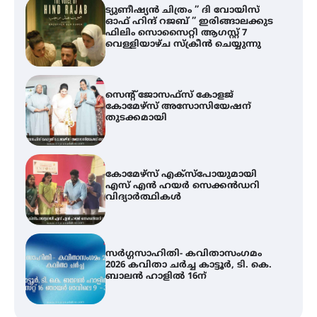
ട്യുണീഷ്യൻ ചിത്രം ” ദി വോയിസ്
ഓഫ് ഹിന്ദ് റജബ് ” ഇരിങ്ങാലക്കുട
ഫിലിം സൊസൈറ്റി ആഗസ്റ്റ് 7
വെള്ളിയാഴ്ച സ്‌ക്രീൻ ചെയ്യുന്നു
സെന്റ് ജോസഫ്സ് കോളജ്
കോമേഴ്‌സ് അസോസിയേഷന്
തുടക്കമായി
കോമേഴ്സ് എക്സ്പോയുമായി
എസ് എൻ ഹയർ സെക്കൻഡറി
വിദ്യാർത്ഥികൾ
സർഗ്ഗസാഹിതി- കവിതാസംഗമം
2026 കവിതാ ചർച്ച കാട്ടൂർ, ടി. കെ.
ബാലൻ ഹാളിൽ 16ന്