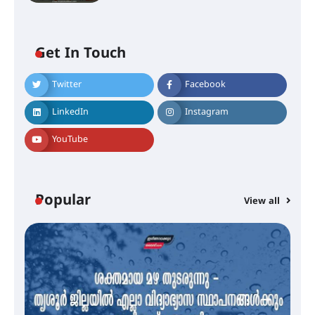
Get In Touch
Twitter
Facebook
എം.ജി. യൂണിവേഴ്‌സിറ്റിയിൽ നിന്ന്
ഇംഗ്ളീഷ് സാഹിത്യത്തിൽ
LinkedIn
Instagram
ഡോക്ടറേറ്റ് നേടിയ എൻ. ആര്യ
YouTube
ട്യുണീഷ്യൻ ചിത്രം ” ദി വോയിസ്
ഓഫ് ഹിന്ദ് റജബ് ” ഇരിങ്ങാലക്കുട
ഫിലിം സൊസൈറ്റി ആഗസ്റ്റ് 7
Popular
View all
വെള്ളിയാഴ്ച സ്‌ക്രീൻ ചെയ്യുന്നു
സെന്റ് ജോസഫ്സ് കോളജ്
കോമേഴ്‌സ് അസോസിയേഷന്
തുടക്കമായി