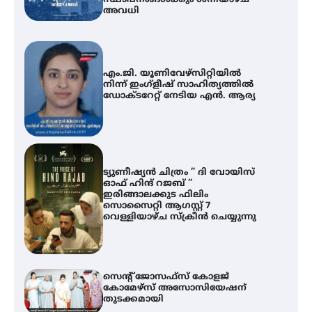
അവധി
എം.ജി. യൂണിവേഴ്‌സിറ്റിയിൽ
നിന്ന് ഇംഗ്ളീഷ് സാഹിത്യത്തിൽ
ഡോക്ടറേറ്റ് നേടിയ എൻ. ആര്യ
ട്യുണീഷ്യൻ ചിത്രം ” ദി വോയിസ്
ഓഫ് ഹിന്ദ് റജബ് ”
ഇരിങ്ങാലക്കുട ഫിലിം
സൊസൈറ്റി ആഗസ്റ്റ് 7
വെള്ളിയാഴ്ച സ്‌ക്രീൻ ചെയ്യുന്നു
സെന്റ് ജോസഫ്സ് കോളജ്
കോമേഴ്‌സ് അസോസിയേഷന്
തുടക്കമായി