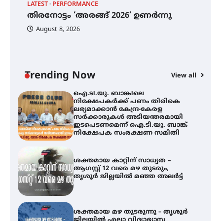
LATEST
PERFORMANCE
EX
ഫിലിം സൊസൈറ്റി ആഗസ്റ്റ് 7
തിരനോട്ടം ‘അരങ്ങ് 2026’ ഉണർന്നു
വെള്ളിയാഴ്ച സ്‌ക്രീൻ ചെയ്യുന്നു
ഐ
പ
August 8, 2026
ി
ക
ഇ
ന
തിരനോട്ടം ‘അരങ്ങ് 2026’ ഉണർന്നു
Trending Now
View all
ഐ.ടി.യു. ബാങ്കിലെ
നിക്ഷേപകർക്ക് പണം തിരികെ
ലഭ്യമാക്കാൻ കേന്ദ്ര-കേരള
സർക്കാരുകൾ അടിയന്തരമായി
ഇടപെടണമെന്ന് ഐ.ടി.യു. ബാങ്ക്
നിക്ഷേപക സംരക്ഷണ സമിതി
ശക്തമായ കാറ്റിന് സാധ്യത –
ആഗസ്റ്റ് 12 വരെ മഴ തുടരും,
തൃശൂർ ജില്ലയിൽ മഞ്ഞ അലർട്ട്
ശക്തമായ മഴ തുടരുന്നു – തൃശൂർ
ജില്ലയിൽ എല്ലാ വിദ്യാഭ്യാസ