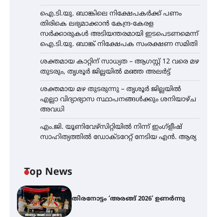
ഐ.ടി.യു. ബാങ്കിലെ നിക്ഷേപകർക്ക് പണം
തിരികെ ലഭ്യമാക്കാൻ കേന്ദ്ര-കേരള
സർക്കാരുകൾ അടിയന്തരമായി ഇടപെടണമെന്ന്
ഐ.ടി.യു. ബാങ്ക് നിക്ഷേപക സംരക്ഷണ സമിതി
ശക്തമായ കാറ്റിന് സാധ്യത – ആഗസ്റ്റ് 12 വരെ മഴ
തുടരും, തൃശൂർ ജില്ലയിൽ മഞ്ഞ അലർട്ട്
ശക്തമായ മഴ തുടരുന്നു – തൃശൂർ ജില്ലയിൽ
എല്ലാ വിദ്യാഭ്യാസ സ്ഥാപനങ്ങൾക്കും ശനിയാഴ്ച
അവധി
എം.ജി. യൂണിവേഴ്‌സിറ്റിയിൽ നിന്ന് ഇംഗ്ളീഷ്
സാഹിത്യത്തിൽ ഡോക്ടറേറ്റ് നേടിയ എൻ. ആര്യ
Top News
തിരനോട്ടം ‘അരങ്ങ് 2026’ ഉണർന്നു