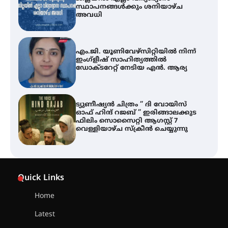
സ്ഥാപനങ്ങൾക്കും ശനിയാഴ്ച
അവധി
എം.ജി. യൂണിവേഴ്‌സിറ്റിയിൽ നിന്ന്
ഇംഗ്ളീഷ് സാഹിത്യത്തിൽ
ഡോക്ടറേറ്റ് നേടിയ എൻ. ആര്യ
ട്യുണീഷ്യൻ ചിത്രം ” ദി വോയിസ്
ഓഫ് ഹിന്ദ് റജബ് ” ഇരിങ്ങാലക്കുട
ഫിലിം സൊസൈറ്റി ആഗസ്റ്റ് 7
വെള്ളിയാഴ്ച സ്‌ക്രീൻ ചെയ്യുന്നു
തിരനോട്ടം ‘അരങ്ങ് 2026’ ഉണർന്നു
Quick Links
Home
ഐ.ടി.യു. ബാങ്കിലെ
Latest
നിക്ഷേപകർക്ക് പണം തിരികെ
ലഭ്യമാക്കാൻ കേന്ദ്ര-കേരള