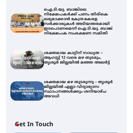
ഐ.ടി.യു. ബാങ്കിലെ
നിക്ഷേപകർക്ക് പണം തിരികെ
ലഭ്യമാക്കാൻ കേന്ദ്ര-കേരള
സർക്കാരുകൾ അടിയന്തരമായി
ഇടപെടണമെന്ന് ഐ.ടി.യു. ബാങ്ക്
നിക്ഷേപക സംരക്ഷണ സമിതി
ശക്തമായ കാറ്റിന് സാധ്യത –
ആഗസ്റ്റ് 12 വരെ മഴ തുടരും,
തൃശൂർ ജില്ലയിൽ മഞ്ഞ അലർട്ട്
ശക്തമായ മഴ തുടരുന്നു – തൃശൂർ
ജില്ലയിൽ എല്ലാ വിദ്യാഭ്യാസ
സ്ഥാപനങ്ങൾക്കും ശനിയാഴ്ച
അവധി
ഐ.ടി.യു. ബാങ്കിലെ
Get In Touch
നിക്ഷേപകർക്ക് പണം തിരികെ
ലഭ്യമാക്കാൻ കേന്ദ്ര-കേരള