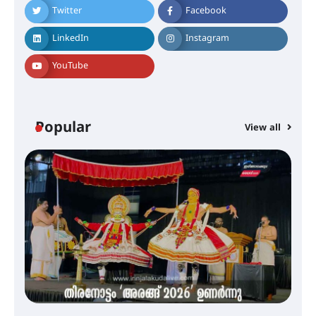
സർക്കാരുകൾ അടിയന്തരമായി
Twitter
Facebook
ഇടപെടണമെന്ന് ഐ.ടി.യു. ബാങ്ക്
നിക്ഷേപക സംരക്ഷണ സമിതി
LinkedIn
Instagram
YouTube
ശക്തമായ കാറ്റിന് സാധ്യത –
ആഗസ്റ്റ് 12 വരെ മഴ തുടരും,
തൃശൂർ ജില്ലയിൽ മഞ്ഞ അലർട്ട്
Popular
View all
ശക്തമായ മഴ തുടരുന്നു – തൃശൂർ
ജില്ലയിൽ എല്ലാ വിദ്യാഭ്യാസ
സ്ഥാപനങ്ങൾക്കും ശനിയാഴ്ച
അവധി
എം.ജി. യൂണിവേഴ്‌സിറ്റിയിൽ നിന്ന്
ഇംഗ്ളീഷ് സാഹിത്യത്തിൽ
ഡോക്ടറേറ്റ് നേടിയ എൻ. ആര്യ
ട്യുണീഷ്യൻ ചിത്രം ” ദി വോയിസ്
ഓഫ് ഹിന്ദ് റജബ് ” ഇരിങ്ങാലക്കുട