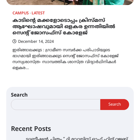
CAMPUS
LATEST
കാടിൻ്റെ മക്കളോടൊപ്പം ക്രിസ്മസ്
ആഘോഷവുമായി ഒളകര ഉന്നതിയിൽ
സെന്റ് ജോസഫ്സ് കോളേജ്
December 14, 2024
ഇരിങ്ങാലക്കുട : ഗ്രാമീണ സമ്പർക്ക പരിപാടിയുടെ
ഭാഗമായി ഇരിങ്ങാലക്കുട സെന്റ് ജോസഫ്സ് കോളേജ്
സസ്യശാസ്ത്ര- സാമ്പത്തിക ശാസ്ത്ര വിദ്യാർഥിനികൾ
ഒളകര…
Search
Search
Recent Posts
ട്യുണീഷ്യൻ ചിത്രം ” ദി വോയിസ് ഓഫ് ഹിന്ദ് റജബ്