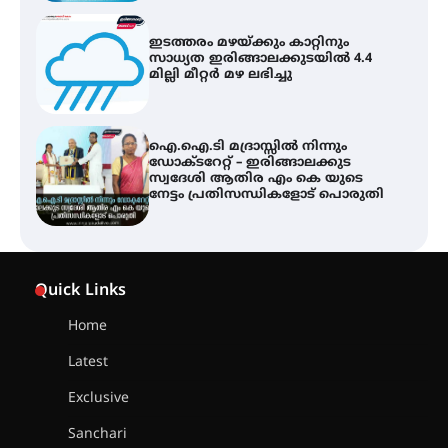
ഇടത്തരം മഴയ്ക്കും കാറ്റിനും
സാധ്യത ഇരിങ്ങാലക്കുടയിൽ 4.4
മില്ലി മീറ്റർ മഴ ലഭിച്ചു
ഐ.ഐ.ടി മദ്രാസ്സിൽ നിന്നും
ഡോക്ടറേറ്റ് – ഇരിങ്ങാലക്കുട
സ്വദേശി ആതിര എം കെ യുടെ
നേട്ടം പ്രതിസന്ധികളോട് പൊരുതി
ട്യുണീഷ്യൻ ചിത്രം ” ദി വോയിസ്
ഓഫ് ഹിന്ദ് റജബ് ” ഇരിങ്ങാലക്കുട
Quick Links
ഫിലിം സൊസൈറ്റി ആഗസ്റ്റ് 7
വെള്ളിയാഴ്ച സ്‌ക്രീൻ ചെയ്യുന്നു
Home
Latest
സെന്റ് ജോസഫ്സ് കോളജ്
കോമേഴ്‌സ് അസോസിയേഷന്
Exclusive
തുടക്കമായി
Sanchari