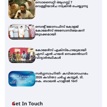
സൊസൈറ്റി ആഗസ്റ്റ് 7
വെള്ളിയാഴ്ച സ്‌ക്രീൻ ചെയ്യുന്നു
സെന്റ് ജോസഫ്സ് കോളജ്
കോമേഴ്‌സ് അസോസിയേഷന്
തുടക്കമായി
കോമേഴ്സ് എക്സ്പോയുമായി
എസ് എൻ ഹയർ സെക്കൻഡറി
വിദ്യാർത്ഥികൾ
സർഗ്ഗസാഹിതി- കവിതാസംഗമം
2026 കവിതാ ചർച്ച കാട്ടൂർ, ടി.
കെ. ബാലൻ ഹാളിൽ 16ന്
Get In Touch