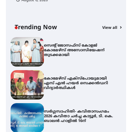
August 6, 2026
ട്യുണീഷ്യൻ ചിത്രം ” ദി വോയിസ്
ഓഫ് ഹിന്ദ് റജബ് ” ഇരിങ്ങാലക്കുട
ഫിലിം സൊസൈറ്റി ആഗസ്റ്റ് 7
വെള്ളിയാഴ്ച സ്‌ക്രീൻ ചെയ്യുന്നു
Trending Now
View all
സെന്റ് ജോസഫ്സ് കോളജ്
കോമേഴ്‌സ് അസോസിയേഷന്
തുടക്കമായി
കോമേഴ്സ് എക്സ്പോയുമായി
എസ് എൻ ഹയർ സെക്കൻഡറി
വിദ്യാർത്ഥികൾ
സർഗ്ഗസാഹിതി- കവിതാസംഗമം
2026 കവിതാ ചർച്ച കാട്ടൂർ, ടി. കെ.
ബാലൻ ഹാളിൽ 16ന്