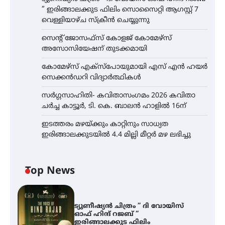
” ഇരിങ്ങാലക്കുട ഫിലിം സൊസൈറ്റി ആഗസ്റ്റ് 7
വെള്ളിയാഴ്ച സ്‌ക്രീൻ ചെയ്യുന്നു
സെന്റ് ജോസഫ്സ് കോളജ് കോമേഴ്‌സ്
അസോസിയേഷന് തുടക്കമായി
കോമേഴ്സ് എക്സ്പോയുമായി എസ് എൻ ഹയർ
സെക്കൻഡറി വിദ്യാർത്ഥികൾ
സർഗ്ഗസാഹിതി- കവിതാസംഗമം 2026 കവിതാ
ചർച്ച കാട്ടൂർ, ടി. കെ. ബാലൻ ഹാളിൽ 16ന്
ഇടത്തരം മഴയ്ക്കും കാറ്റിനും സാധ്യത
ഇരിങ്ങാലക്കുടയിൽ 4.4 മില്ലി മീറ്റർ മഴ ലഭിച്ചു
Top News
ട്യുണീഷ്യൻ ചിത്രം ” ദി വോയിസ്
ഓഫ് ഹിന്ദ് റജബ് ”
ഇരിങ്ങാലക്കുട ഫിലിം