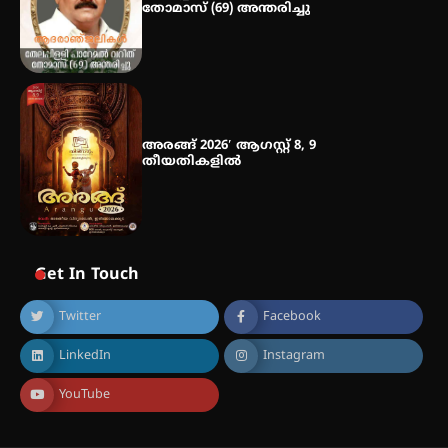
തോമാസ് (69) അന്തരിച്ചു
അരങ്ങ് 2026′ ആഗസ്റ്റ് 8, 9
തീയതികളിൽ
Get In Touch
Twitter
Facebook
LinkedIn
Instagram
YouTube