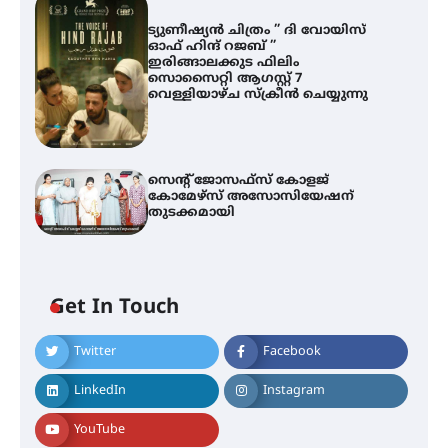
ട്യുണീഷ്യൻ ചിത്രം ” ദി വോയിസ്
ഓഫ് ഹിന്ദ് റജബ് ”
ഇരിങ്ങാലക്കുട ഫിലിം
സൊസൈറ്റി ആഗസ്റ്റ് 7
വെള്ളിയാഴ്ച സ്‌ക്രീൻ ചെയ്യുന്നു
സെന്റ് ജോസഫ്സ് കോളജ്
കോമേഴ്‌സ് അസോസിയേഷന്
തുടക്കമായി
Get In Touch
Twitter
Facebook
എം.ജി. യൂണിവേഴ്‌സിറ്റിയിൽ നിന്ന്
ഇംഗ്ളീഷ് സാഹിത്യത്തിൽ
LinkedIn
Instagram
ഡോക്ടറേറ്റ് നേടിയ എൻ. ആര്യ
YouTube