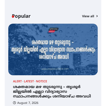
ട്യുണീഷ്യൻ ചിത്രം ” ദി വോയിസ്
ഓഫ് ഹിന്ദ് റജബ് ” ഇരിങ്ങാലക്കുട
ഫിലിം സൊസൈറ്റി ആഗസ്റ്റ് 7
Popular
View all
വെള്ളിയാഴ്ച സ്‌ക്രീൻ ചെയ്യുന്നു
സെന്റ് ജോസഫ്സ് കോളജ്
കോമേഴ്‌സ് അസോസിയേഷന്
തുടക്കമായി
കോമേഴ്സ് എക്സ്പോയുമായി
എസ് എൻ ഹയർ സെക്കൻഡറി
വിദ്യാർത്ഥികൾ
ALERT
LATEST
NOTICE
്
ശക്തമായ മഴ തുടരുന്നു – തൃശൂർ
സർഗ്ഗസാഹിതി- കവിതാസംഗമം
2026 കവിതാ ചർച്ച കാട്ടൂർ, ടി. കെ.
ജില്ലയിൽ എല്ലാ വിദ്യാഭ്യാസ
ബാലൻ ഹാളിൽ 16ന്
സ്ഥാപനങ്ങൾക്കും ശനിയാഴ്ച അവധി
August 7, 2026