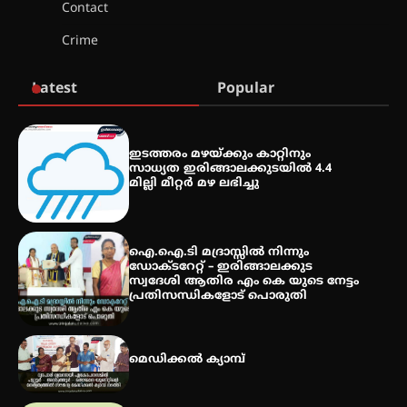
Contact
ട്യുണീഷ്യൻ ചിത്രം ” ദി വോയിസ്
ഓഫ് ഹിന്ദ് റജബ് ” ഇരിങ്ങാലക്കുട
Crime
ഫിലിം സൊസൈറ്റി ആഗസ്റ്റ് 7
വെള്ളിയാഴ്ച സ്‌ക്രീൻ ചെയ്യുന്നു
Latest
Popular
സെന്റ് ജോസഫ്സ് കോളജ്
കോമേഴ്‌സ് അസോസിയേഷന്
ഇടത്തരം മഴയ്ക്കും കാറ്റിനും
തുടക്കമായി
സാധ്യത ഇരിങ്ങാലക്കുടയിൽ 4.4
മില്ലി മീറ്റർ മഴ ലഭിച്ചു
കോമേഴ്സ് എക്സ്പോയുമായി
എസ് എൻ ഹയർ സെക്കൻഡറി
ഐ.ഐ.ടി മദ്രാസ്സിൽ നിന്നും
വിദ്യാർത്ഥികൾ
ഡോക്ടറേറ്റ് – ഇരിങ്ങാലക്കുട
സ്വദേശി ആതിര എം കെ യുടെ നേട്ടം
പ്രതിസന്ധികളോട് പൊരുതി
സർഗ്ഗസാഹിതി- കവിതാസംഗമം
2026 കവിതാ ചർച്ച കാട്ടൂർ, ടി. കെ.
മെഡിക്കൽ ക്യാമ്പ്
ബാലൻ ഹാളിൽ 16ന്