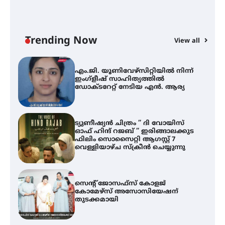
ശക്തമായ മഴ തുടരുന്നു – തൃശൂർ
ജില്ലയിൽ എല്ലാ വിദ്യാഭ്യാസ
സ്ഥാപനങ്ങൾക്കും ശനിയാഴ്ച
അവധി
Trending Now
View all
A
എം.ജി. യൂണിവേഴ്‌സിറ്റിയിൽ നിന്ന്
എ
ഇംഗ്ളീഷ് സാഹിത്യത്തിൽ
ഡോക്ടറേറ്റ് നേടിയ എൻ. ആര്യ
ഇ
ന
ട്യുണീഷ്യൻ ചിത്രം ” ദി വോയിസ്
ഓഫ് ഹിന്ദ് റജബ് ” ഇരിങ്ങാലക്കുട
ഫിലിം സൊസൈറ്റി ആഗസ്റ്റ് 7
വെള്ളിയാഴ്ച സ്‌ക്രീൻ ചെയ്യുന്നു
സെന്റ് ജോസഫ്സ് കോളജ്
കോമേഴ്‌സ് അസോസിയേഷന്
തുടക്കമായി