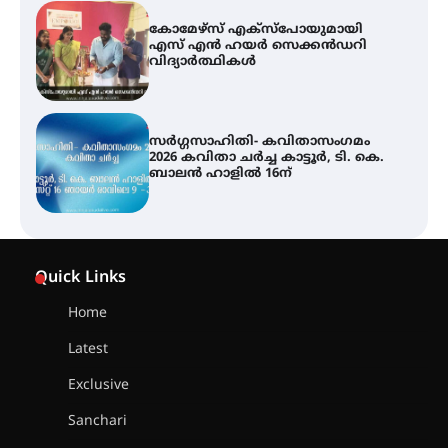
കോമേഴ്സ് എക്സ്പോയുമായി
എസ് എൻ ഹയർ സെക്കൻഡറി
വിദ്യാർത്ഥികൾ
സർഗ്ഗസാഹിതി- കവിതാസംഗമം
2026 കവിതാ ചർച്ച കാട്ടൂർ, ടി. കെ.
ബാലൻ ഹാളിൽ 16ന്
ശക്തമായ മഴ തുടരുന്നു – തൃശൂർ
ജില്ലയിൽ എല്ലാ വിദ്യാഭ്യാസ
Quick Links
സ്ഥാപനങ്ങൾക്കും ശനിയാഴ്ച
അവധി
Home
Latest
എം.ജി. യൂണിവേഴ്‌സിറ്റിയിൽ നിന്ന്
ഇംഗ്ളീഷ് സാഹിത്യത്തിൽ
Exclusive
ഡോക്ടറേറ്റ് നേടിയ എൻ. ആര്യ
Sanchari