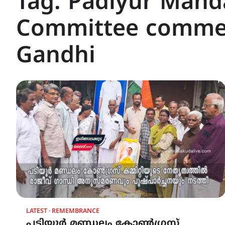
Tag:
Padiyur Mand
Committee comme
Gandhi
LATEST
REMEMBRANCE
പടിയൂർ മണ്ഡലം കോൺഗ്രസ്