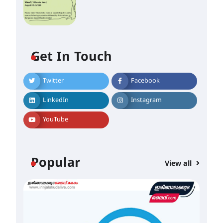
Get In Touch
Twitter
Facebook
LinkedIn
Instagram
YouTube
ഐ.ഐ.ടി മദ്രാസ്സിൽ നിന്നും
ഡോക്ടറേറ്റ് – ഇരിങ്ങാലക്കുട
സ്വദേശി ആതിര എം കെ
യുടെ നേട്ടം പ്രതിസന്ധികളോട്
Popular
പൊരുതി
View all
August 5, 2026
മെഡിക്കൽ ക്യാമ്പ്
August 5, 2026