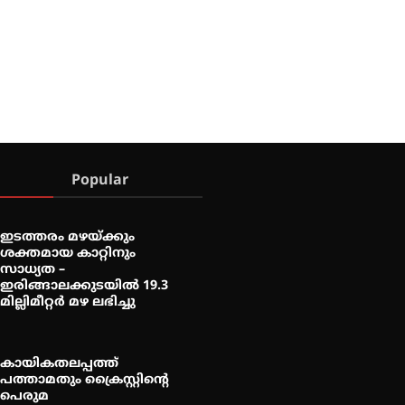
Popular
ഇടത്തരം മഴയ്ക്കും
ശക്തമായ കാറ്റിനും
സാധ്യത –
ഇരിങ്ങാലക്കുടയിൽ 19.3
മില്ലിമീറ്റർ മഴ ലഭിച്ചു
കായികതലപ്പത്ത്
പത്താമതും ക്രൈസ്റ്റിന്റെ
പെരുമ