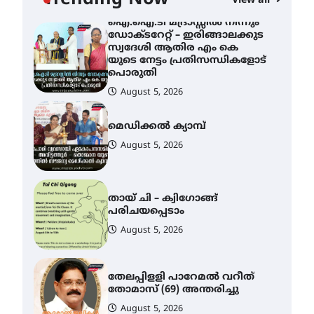
Trending Now
View all
August 6, 2026
ഐ.ഐ.ടി മദ്രാസ്സിൽ നിന്നും
ഡോക്ടറേറ്റ് – ഇരിങ്ങാലക്കുട
സ്വദേശി ആതിര എം കെ
യുടെ നേട്ടം പ്രതിസന്ധികളോട്
പൊരുതി
August 5, 2026
മെഡിക്കൽ ക്യാമ്പ്
August 5, 2026
തായ് ചി – ക്വിഗോങ്ങ്
പരിചയപ്പെടാം
August 5, 2026
തേലപ്പിളളി പാറേമൽ വറീത്
തോമാസ് (69) അന്തരിച്ചു
August 5, 2026