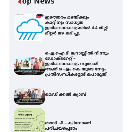
Top News
ഇടത്തരം മഴയ്ക്കും
കാറ്റിനും സാധ്യത
ഇരിങ്ങാലക്കുടയിൽ 4.4 മില്ലി
മീറ്റർ മഴ ലഭിച്ചു
ഐ.ഐ.ടി മദ്രാസ്സിൽ നിന്നും
ഡോക്ടറേറ്റ് –
ഇരിങ്ങാലക്കുട സ്വദേശി
ആതിര എം കെ യുടെ നേട്ടം
പ്രതിസന്ധികളോട് പൊരുതി
മെഡിക്കൽ ക്യാമ്പ്
തായ് ചി – ക്വിഗോങ്ങ്
പരിചയപ്പെടാം