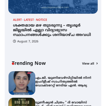
എസ് എൻ ഹയർ സെക്കൻഡറി
വിദ്യാർത്ഥികൾ
ALERT
LATEST
NOTICE
്
ശക്തമായ മഴ തുടരുന്നു – തൃശൂർ
സർഗ്ഗസാഹിതി- കവിതാസംഗമം
2026 കവിതാ ചർച്ച കാട്ടൂർ, ടി. കെ.
ജില്ലയിൽ എല്ലാ വിദ്യാഭ്യാസ
ബാലൻ ഹാളിൽ 16ന്
സ്ഥാപനങ്ങൾക്കും ശനിയാഴ്ച അവധി
August 7, 2026
ശക്തമായ മഴ തുടരുന്നു – തൃശൂർ
ജില്ലയിൽ എല്ലാ വിദ്യാഭ്യാസ
സ്ഥാപനങ്ങൾക്കും ശനിയാഴ്ച
അവധി
Trending Now
View all
A
എം.ജി. യൂണിവേഴ്‌സിറ്റിയിൽ നിന്ന്
എ
ഇംഗ്ളീഷ് സാഹിത്യത്തിൽ
ഡോക്ടറേറ്റ് നേടിയ എൻ. ആര്യ
ഇ
ന
ട്യുണീഷ്യൻ ചിത്രം ” ദി വോയിസ്