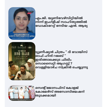
എം.ജി. യൂണിവേഴ്‌സിറ്റിയിൽ
നിന്ന് ഇംഗ്ളീഷ് സാഹിത്യത്തിൽ
ഡോക്ടറേറ്റ് നേടിയ എൻ. ആര്യ
ട്യുണീഷ്യൻ ചിത്രം ” ദി വോയിസ്
ഓഫ് ഹിന്ദ് റജബ് ”
ഇരിങ്ങാലക്കുട ഫിലിം
സൊസൈറ്റി ആഗസ്റ്റ് 7
വെള്ളിയാഴ്ച സ്‌ക്രീൻ ചെയ്യുന്നു
സെന്റ് ജോസഫ്സ് കോളജ്
കോമേഴ്‌സ് അസോസിയേഷന്
തുടക്കമായി