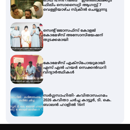
ഓഫ് ഹിന്ദ് റജബ് ” ഇരിങ്ങാലക്കുട
ഫിലിം സൊസൈറ്റി ആഗസ്റ്റ് 7
വെള്ളിയാഴ്ച സ്‌ക്രീൻ ചെയ്യുന്നു
സെന്റ് ജോസഫ്സ് കോളജ്
കോമേഴ്‌സ് അസോസിയേഷന്
തുടക്കമായി
കോമേഴ്സ് എക്സ്പോയുമായി
എസ് എൻ ഹയർ സെക്കൻഡറി
വിദ്യാർത്ഥികൾ
സർഗ്ഗസാഹിതി- കവിതാസംഗമം
2026 കവിതാ ചർച്ച കാട്ടൂർ, ടി. കെ.
ബാലൻ ഹാളിൽ 16ന്
ശക്തമായ മഴ തുടരുന്നു – തൃശൂർ