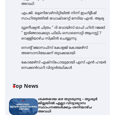
അവധി
എം.ജി. യൂണിവേഴ്‌സിറ്റിയിൽ നിന്ന് ഇംഗ്ളീഷ്
സാഹിത്യത്തിൽ ഡോക്ടറേറ്റ് നേടിയ എൻ. ആര്യ
ട്യുണീഷ്യൻ ചിത്രം ” ദി വോയിസ് ഓഫ് ഹിന്ദ് റജബ്
” ഇരിങ്ങാലക്കുട ഫിലിം സൊസൈറ്റി ആഗസ്റ്റ് 7
വെള്ളിയാഴ്ച സ്‌ക്രീൻ ചെയ്യുന്നു
സെന്റ് ജോസഫ്സ് കോളജ് കോമേഴ്‌സ്
അസോസിയേഷന് തുടക്കമായി
കോമേഴ്സ് എക്സ്പോയുമായി എസ് എൻ ഹയർ
സെക്കൻഡറി വിദ്യാർത്ഥികൾ
Top News
ശക്തമായ മഴ തുടരുന്നു – തൃശൂർ
ജില്ലയിൽ എല്ലാ വിദ്യാഭ്യാസ
സ്ഥാപനങ്ങൾക്കും ശനിയാഴ്ച
അവധി