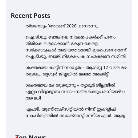
Recent Posts
തിരനോട്ടം ‘അരങ്ങ് 2026’ ഉണർന്നു
ഐ.ടി.യു. ബാങ്കിലെ നിക്ഷേപകർക്ക് പണം
തിരികെ ലഭ്യമാക്കാൻ കേന്ദ്ര-കേരള
സർക്കാരുകൾ അടിയന്തരമായി ഇടപെടണമെന്ന്
ഐ.ടി.യു. ബാങ്ക് നിക്ഷേപക സംരക്ഷണ സമിതി
ശക്തമായ കാറ്റിന് സാധ്യത – ആഗസ്റ്റ് 12 വരെ മഴ
തുടരും, തൃശൂർ ജില്ലയിൽ മഞ്ഞ അലർട്ട്
ശക്തമായ മഴ തുടരുന്നു – തൃശൂർ ജില്ലയിൽ
എല്ലാ വിദ്യാഭ്യാസ സ്ഥാപനങ്ങൾക്കും ശനിയാഴ്ച
അവധി
എം.ജി. യൂണിവേഴ്‌സിറ്റിയിൽ നിന്ന് ഇംഗ്ളീഷ്
സാഹിത്യത്തിൽ ഡോക്ടറേറ്റ് നേടിയ എൻ. ആര്യ