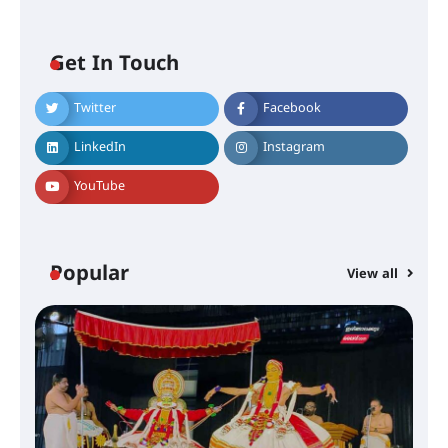
ഐ.ടി.യു. ബാങ്കിലെ
Get In Touch
നിക്ഷേപകർക്ക് പണം തിരികെ
ലഭ്യമാക്കാൻ കേന്ദ്ര-കേരള
സർക്കാരുകൾ അടിയന്തരമായി
Twitter
Facebook
ഇടപെടണമെന്ന് ഐ.ടി.യു. ബാങ്ക്
നിക്ഷേപക സംരക്ഷണ സമിതി
LinkedIn
Instagram
YouTube
ശക്തമായ കാറ്റിന് സാധ്യത –
ആഗസ്റ്റ് 12 വരെ മഴ തുടരും,
തൃശൂർ ജില്ലയിൽ മഞ്ഞ അലർട്ട്
Popular
View all
ശക്തമായ മഴ തുടരുന്നു – തൃശൂർ
ജില്ലയിൽ എല്ലാ വിദ്യാഭ്യാസ
സ്ഥാപനങ്ങൾക്കും ശനിയാഴ്ച
അവധി
എം.ജി. യൂണിവേഴ്‌സിറ്റിയിൽ നിന്ന്
ഇംഗ്ളീഷ് സാഹിത്യത്തിൽ