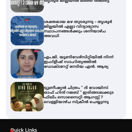
തൃശൂർ ജില്ലയിൽ മഞ്ഞ അലർട്ട്
ശക്തമായ മഴ തുടരുന്നു – തൃശൂർ
ജില്ലയിൽ എല്ലാ വിദ്യാഭ്യാസ
സ്ഥാപനങ്ങൾക്കും ശനിയാഴ്ച
അവധി
എം.ജി. യൂണിവേഴ്‌സിറ്റിയിൽ നിന്ന്
ഇംഗ്ളീഷ് സാഹിത്യത്തിൽ
ഡോക്ടറേറ്റ് നേടിയ എൻ. ആര്യ
ട്യുണീഷ്യൻ ചിത്രം ” ദി വോയിസ്
ഓഫ് ഹിന്ദ് റജബ് ” ഇരിങ്ങാലക്കുട
ഫിലിം സൊസൈറ്റി ആഗസ്റ്റ് 7
വെള്ളിയാഴ്ച സ്‌ക്രീൻ ചെയ്യുന്നു
തിരനോട്ടം ‘അരങ്ങ് 2026’ ഉണർന്നു
Quick Links