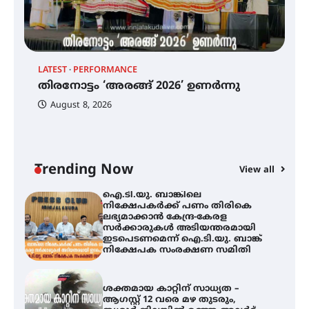
ഡോക്ടറേറ്റ് നേടിയ എൻ. ആര്യ
ട്യുണീഷ്യൻ ചിത്രം ” ദി വോയിസ്
ഓഫ് ഹിന്ദ് റജബ് ” ഇരിങ്ങാലക്കുട
LATEST
PERFORMANCE
EX
ഫിലിം സൊസൈറ്റി ആഗസ്റ്റ് 7
തിരനോട്ടം ‘അരങ്ങ് 2026’ ഉണർന്നു
വെള്ളിയാഴ്ച സ്‌ക്രീൻ ചെയ്യുന്നു
ഐ
പ
August 8, 2026
ി
ക
ഇ
ന
തിരനോട്ടം ‘അരങ്ങ് 2026’ ഉണർന്നു
Trending Now
View all
ഐ.ടി.യു. ബാങ്കിലെ
നിക്ഷേപകർക്ക് പണം തിരികെ
ലഭ്യമാക്കാൻ കേന്ദ്ര-കേരള
സർക്കാരുകൾ അടിയന്തരമായി
ഇടപെടണമെന്ന് ഐ.ടി.യു. ബാങ്ക്
നിക്ഷേപക സംരക്ഷണ സമിതി
ശക്തമായ കാറ്റിന് സാധ്യത –
ആഗസ്റ്റ് 12 വരെ മഴ തുടരും,