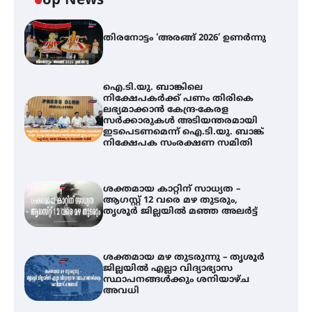
Top News
തിരനോട്ടം ‘അരങ്ങ് 2026’ ഉണർന്നു
ഐ.ടി.യു. ബാങ്കിലെ
നിക്ഷേപകർക്ക് പണം തിരികെ
ലഭ്യമാക്കാൻ കേന്ദ്ര-കേരള
സർക്കാരുകൾ അടിയന്തരമായി
ഇടപെടണമെന്ന് ഐ.ടി.യു. ബാങ്ക്
നിക്ഷേപക സംരക്ഷണ സമിതി
ശക്തമായ കാറ്റിന് സാധ്യത –
ആഗസ്റ്റ് 12 വരെ മഴ തുടരും,
തൃശൂർ ജില്ലയിൽ മഞ്ഞ അലർട്ട്
ശക്തമായ മഴ തുടരുന്നു – തൃശൂർ
ജില്ലയിൽ എല്ലാ വിദ്യാഭ്യാസ
സ്ഥാപനങ്ങൾക്കും ശനിയാഴ്ച
അവധി