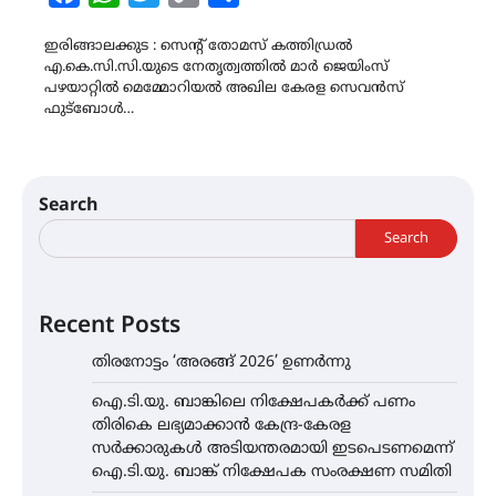
Link
ഇരിങ്ങാലക്കുട : സെന്റ് തോമസ് കത്തിഡ്രൽ
എ.കെ.സി.സി.യുടെ നേതൃത്വത്തിൽ മാർ ജെയിംസ്
പഴയാറ്റിൽ മെമ്മോറിയൽ അഖില കേരള സെവൻസ്
ഫുട്ബോൾ…
Search
Search
Recent Posts
തിരനോട്ടം ‘അരങ്ങ് 2026’ ഉണർന്നു
ഐ.ടി.യു. ബാങ്കിലെ നിക്ഷേപകർക്ക് പണം
തിരികെ ലഭ്യമാക്കാൻ കേന്ദ്ര-കേരള
സർക്കാരുകൾ അടിയന്തരമായി ഇടപെടണമെന്ന്
ഐ.ടി.യു. ബാങ്ക് നിക്ഷേപക സംരക്ഷണ സമിതി