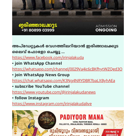
അപ്ഡേറ്റുകൾ വേഗത്തിലറിയാൻ ഇരിങ്ങാലക്കുട
ലൈവ് ഫോളോ ചെയ്യൂ …
https://www.facebook.com/irinjalakuda
▪
join WhatsApp Channel
https://whatsapp.com/channel/0029Va4ic6cBKfhytWZQed3O
▪
join WhatsApp News Group
https://chat.whatsapp.com/K3Ng4NRYDBR7baLXByhAEa
▪
subscribe YouTube channel
https://www.youtube.com/@irinjalakudanews
▪
follow Instagram
https://www.instagram.com/irinjalakudalive