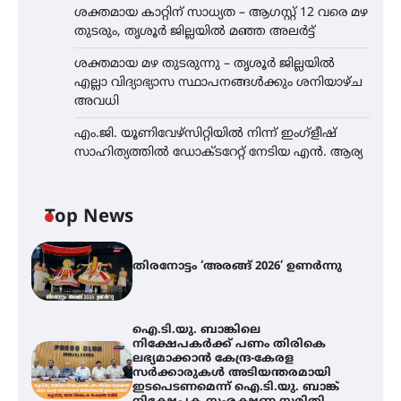
ശക്തമായ കാറ്റിന് സാധ്യത – ആഗസ്റ്റ് 12 വരെ മഴ
തുടരും, തൃശൂർ ജില്ലയിൽ മഞ്ഞ അലർട്ട്
ശക്തമായ മഴ തുടരുന്നു – തൃശൂർ ജില്ലയിൽ
എല്ലാ വിദ്യാഭ്യാസ സ്ഥാപനങ്ങൾക്കും ശനിയാഴ്ച
അവധി
എം.ജി. യൂണിവേഴ്‌സിറ്റിയിൽ നിന്ന് ഇംഗ്ളീഷ്
സാഹിത്യത്തിൽ ഡോക്ടറേറ്റ് നേടിയ എൻ. ആര്യ
Top News
തിരനോട്ടം ‘അരങ്ങ് 2026’ ഉണർന്നു
ഐ.ടി.യു. ബാങ്കിലെ
നിക്ഷേപകർക്ക് പണം തിരികെ
ലഭ്യമാക്കാൻ കേന്ദ്ര-കേരള
സർക്കാരുകൾ അടിയന്തരമായി
ഇടപെടണമെന്ന് ഐ.ടി.യു. ബാങ്ക്