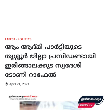
LATEST
POLITICS
ആം ആദ്മി പാർട്ടിയുടെ
തൃശ്ശൂർ ജില്ലാ പ്രസിഡണ്ടായി
ഇരിങ്ങാലക്കുട സ്വദേശി
ടോണി റാഫേൽ
April 24, 2023