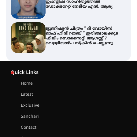
ഫിലിം സൊസൈറ്റി ആഗസ്റ്റ് 7
വെള്ളിയാഴ്ച സ്‌ക്രീൻ ചെയ്യുന്നു
തിരനോട്ടം ‘അരങ്ങ് 2026’ ഉണർന്നു
ഐ.ടി.യു. ബാങ്കിലെ
നിക്ഷേപകർക്ക് പണം തിരികെ
ലഭ്യമാക്കാൻ കേന്ദ്ര-കേരള
Quick Links
സർക്കാരുകൾ അടിയന്തരമായി
ഇടപെടണമെന്ന് ഐ.ടി.യു. ബാങ്ക്
നിക്ഷേപക സംരക്ഷണ സമിതി
Home
Latest
ശക്തമായ കാറ്റിന് സാധ്യത –
ആഗസ്റ്റ് 12 വരെ മഴ തുടരും,
Exclusive
തൃശൂർ ജില്ലയിൽ മഞ്ഞ അലർട്ട്
Sanchari
Contact
ശക്തമായ മഴ തുടരുന്നു – തൃശൂർ
ജില്ലയിൽ എല്ലാ വിദ്യാഭ്യാസ