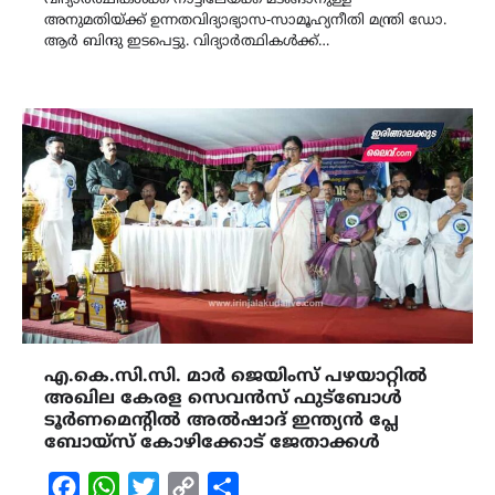
വിദ്യാർത്ഥികൾക്ക് നാട്ടിലേയ്ക്ക് മടങ്ങാനുള്ള
അനുമതിയ്ക്ക് ഉന്നതവിദ്യാഭ്യാസ-സാമൂഹ്യനീതി മന്ത്രി ഡോ.
ആർ ബിന്ദു ഇടപെട്ടു. വിദ്യാർത്ഥികൾക്ക്…
എ.കെ.സി.സി. മാർ ജെയിംസ് പഴയാറ്റിൽ
അഖില കേരള സെവൻസ് ഫുട്ബോൾ
ടൂർണമെന്റിൽ അൽഷാദ് ഇന്ത്യൻ പ്ലേ
ബോയ്സ് കോഴിക്കോട് ജേതാക്കൾ
Facebook
WhatsApp
Twitter
Copy
Share