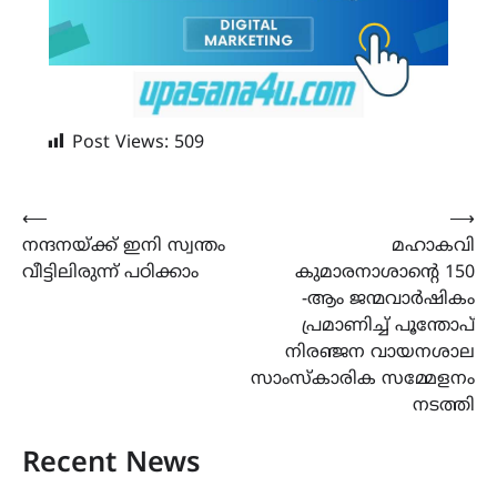
Post Views:
509
Post
⟵
⟶
നന്ദനയ്ക്ക് ഇനി സ്വന്തം
മഹാകവി
navigation
വീട്ടിലിരുന്ന് പഠിക്കാം
കുമാരനാശാന്റെ 150
-ആം ജന്മവാർഷികം
പ്രമാണിച്ച് പൂന്തോപ്
നിരഞ്ജന വായനശാല
സാംസ്‌കാരിക സമ്മേളനം
നടത്തി
Recent News