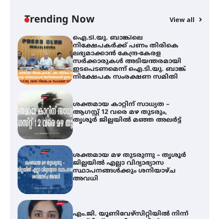
സർക്കാരുകൾ അടിയന്തരമായി
ഇടപെടണമെന്ന് ഐ.ടി.യു. ബാങ്ക്
Trending Now
View all
നിക്ഷേപക സംരക്ഷണ സമിതി
ശക്തമായ കാറ്റിന് സാധ്യത –
ആഗസ്റ്റ് 12 വരെ മഴ തുടരും,
തൃശൂർ ജില്ലയിൽ മഞ്ഞ അലർട്ട്
ശക്തമായ മഴ തുടരുന്നു – തൃശൂർ
ജില്ലയിൽ എല്ലാ വിദ്യാഭ്യാസ
സ്ഥാപനങ്ങൾക്കും ശനിയാഴ്ച
അവധി
എം.ജി. യൂണിവേഴ്‌സിറ്റിയിൽ നിന്ന്
ഇംഗ്ളീഷ് സാഹിത്യത്തിൽ
ഡോക്ടറേറ്റ് നേടിയ എൻ. ആര്യ
ട്യുണീഷ്യൻ ചിത്രം ” ദി വോയിസ്
ഓഫ് ഹിന്ദ് റജബ് ” ഇരിങ്ങാലക്കുട