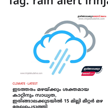
Tag:
rain alert iri
CLIMATE
LATEST
ഇടത്തരം മഴയ്ക്കും ശക്തമായ
കാറ്റിനും സാധ്യത,
ഇരിങ്ങാലക്കുടയിൽ 15 മില്ലി മീറ്റർ മഴ
രേഖപ്പെടുത്തി