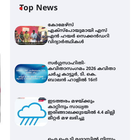
Top News
കോമേഴ്സ്
എക്സ്പോയുമായി എസ്
എൻ ഹയർ സെക്കൻഡറി
വിദ്യാർത്ഥികൾ
സർഗ്ഗസാഹിതി-
കവിതാസംഗമം 2026 കവിതാ
ചർച്ച കാട്ടൂർ, ടി. കെ.
ബാലൻ ഹാളിൽ 16ന്
ഇടത്തരം മഴയ്ക്കും
കാറ്റിനും സാധ്യത
ഇരിങ്ങാലക്കുടയിൽ 4.4 മില്ലി
മീറ്റർ മഴ ലഭിച്ചു
ഐ.ഐ.ടി മദ്രാസ്സിൽ നിന്നും