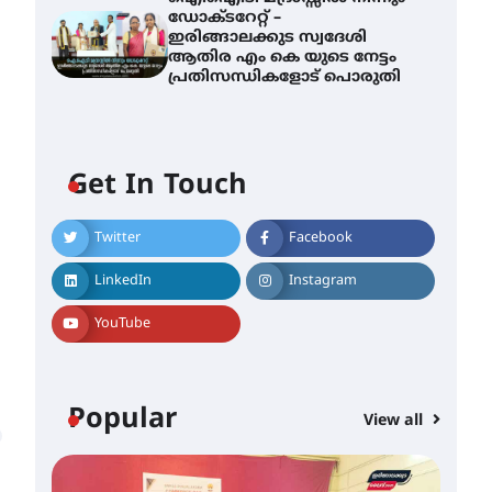
ഡോക്ടറേറ്റ് –
ഇരിങ്ങാലക്കുട സ്വദേശി
ആതിര എം കെ യുടെ നേട്ടം
പ്രതിസന്ധികളോട് പൊരുതി
Get In Touch
Twitter
Facebook
സർഗ്ഗസാഹിതി-
കവിതാസംഗമം 2026 കവിതാ
LinkedIn
Instagram
ചർച്ച കാട്ടൂർ, ടി. കെ. ബാലൻ
ഹാളിൽ 16ന്
YouTube
August 6, 2026
ഇടത്തരം മഴയ്ക്കും കാറ്റിനും
സാധ്യത ഇരിങ്ങാലക്കുടയിൽ
Popular
View all
4.4 മില്ലി മീറ്റർ മഴ ലഭിച്ചു
August 6, 2026