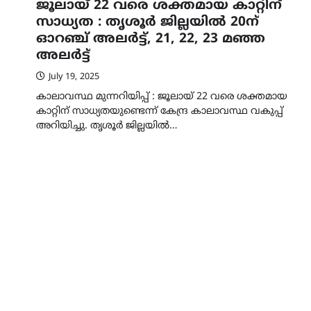
ജൂലായ് 22 വരെ ശക്തമായ കാറ്റിന്
സാധ്യത : തൃശൂർ ജില്ലയിൽ 20ന്
ഓറഞ്ച് അലർട്ട്, 21, 22, 23 മഞ്ഞ
അലർട്ട്
July 19, 2025
കാലാവസ്ഥ മുന്നറിയിപ്പ് : ജൂലായ് 22 വരെ ശക്തമായ
കാറ്റിന് സാധ്യതയുണ്ടെന്ന് കേന്ദ്ര കാലാവസ്ഥ വകുപ്പ്
അറിയിച്ചു. തൃശൂർ ജില്ലയിൽ…
AWARD
EXCLUSIVE
LATEST
ഐ.ഐ.ടി മദ്രാസ്സിൽ നിന്നു
ഡോക്ടറേറ്റ് – ഇരിങ്ങാലക്കു
സ്വദേശി ആതിര എം കെ
യുടെ നേട്ടം പ്രതിസന്ധികളോ
പൊരുതി
August 5, 2026