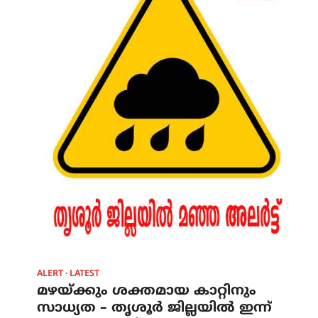
ALERT
LATEST
മഴയ്ക്കും ശക്തമായ കാറ്റിനും
സാധ്യത – തൃശൂർ ജില്ലയിൽ ഇന്ന്