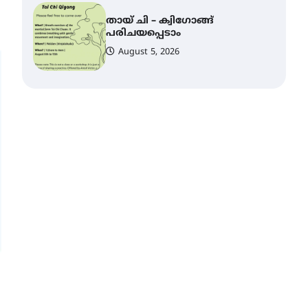
തായ് ചി – ക്വിഗോങ്ങ്
പരിചയപ്പെടാം
August 5, 2026
കോമേഴ്സ്
എക്സ്പോയുമായി എസ്
എൻ ഹയർ സെക്കൻഡറി
വിദ്യാർത്ഥികൾ
August 6, 2026
സർഗ്ഗസാഹിതി-
കവിതാസംഗമം 2026 കവിതാ
ചർച്ച കാട്ടൂർ, ടി. കെ. ബാലൻ
ഹാളിൽ 16ന്
August 6, 2026
ഇടത്തരം മഴയ്ക്കും കാറ്റിനും
സാധ്യത ഇരിങ്ങാലക്കുടയിൽ
4.4 മില്ലി മീറ്റർ മഴ ലഭിച്ചു
August 6, 2026