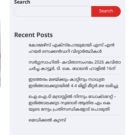
Search
Search
Recent Posts
കോമേഴ്സ് എക്സ്പോയുമായി എസ് എൻ
ഹയർ സെക്കൻഡറി വിദ്യാർത്ഥികൾ
സർഗ്ഗസാഹിതി- കവിതാസംഗമം 2026 കവിതാ
ചർച്ച കാട്ടൂർ, ടി. കെ. ബാലൻ ഹാളിൽ 16ന്
ഇടത്തരം മഴയ്ക്കും കാറ്റിനും സാധ്യത
ഇരിങ്ങാലക്കുടയിൽ 4.4 മില്ലി മീറ്റർ മഴ ലഭിച്ചു
ഐ.ഐ.ടി മദ്രാസ്സിൽ നിന്നും ഡോക്ടറേറ്റ് –
ഇരിങ്ങാലക്കുട സ്വദേശി ആതിര എം കെ
യുടെ നേട്ടം പ്രതിസന്ധികളോട് പൊരുതി
മെഡിക്കൽ ക്യാമ്പ്