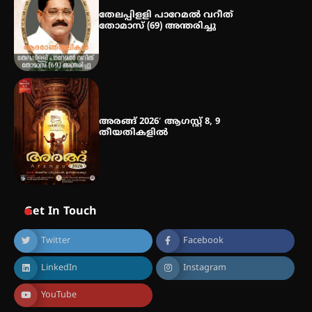
തേലപ്പിളളി പാറേമൽ വറീത്
തോമാസ് (69) അന്തരിച്ചു
അരങ്ങ് 2026′ ആഗസ്റ്റ് 8, 9
തീയതികളിൽ
Get In Touch
Twitter
Facebook
LinkedIn
Instagram
YouTube