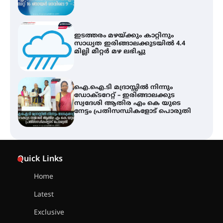
ഇടത്തരം മഴയ്ക്കും കാറ്റിനും
സാധ്യത ഇരിങ്ങാലക്കുടയിൽ 4.4
മില്ലി മീറ്റർ മഴ ലഭിച്ചു
ഐ.ഐ.ടി മദ്രാസ്സിൽ നിന്നും
ഡോക്ടറേറ്റ് – ഇരിങ്ങാലക്കുട
സ്വദേശി ആതിര എം കെ യുടെ
നേട്ടം പ്രതിസന്ധികളോട് പൊരുതി
ട്യുണീഷ്യൻ ചിത്രം ” ദി വോയിസ്
ഓഫ് ഹിന്ദ് റജബ് ” ഇരിങ്ങാലക്കുട
Quick Links
ഫിലിം സൊസൈറ്റി ആഗസ്റ്റ് 7
വെള്ളിയാഴ്ച സ്‌ക്രീൻ ചെയ്യുന്നു
Home
Latest
സെന്റ് ജോസഫ്സ് കോളജ്
കോമേഴ്‌സ് അസോസിയേഷന്
Exclusive
തുടക്കമായി