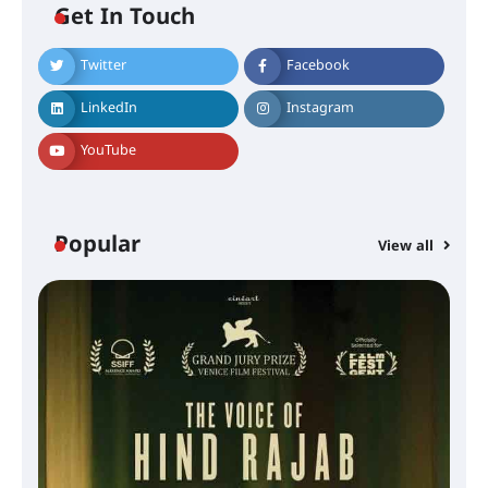
Get In Touch
Twitter
Facebook
LinkedIn
Instagram
YouTube
Popular
View all
സെന്റ് ജോസഫ്സ് കോളജ്
കോമേഴ്‌സ് അസോസിയേഷന്
തുടക്കമായി