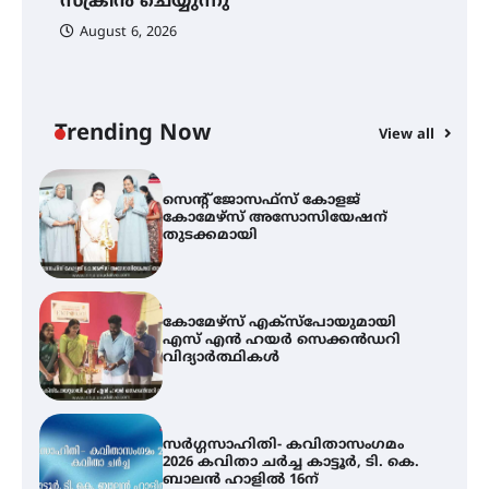
സ്‌ക്രീൻ ചെയ്യുന്നു
August 6, 2026
ട്യുണീഷ്യൻ ചിത്രം ” ദി വോയിസ്
ഓഫ് ഹിന്ദ് റജബ് ” ഇരിങ്ങാലക്കുട
ഫിലിം സൊസൈറ്റി ആഗസ്റ്റ് 7
വെള്ളിയാഴ്ച സ്‌ക്രീൻ ചെയ്യുന്നു
Trending Now
View all
സെന്റ് ജോസഫ്സ് കോളജ്
കോമേഴ്‌സ് അസോസിയേഷന്
തുടക്കമായി
കോമേഴ്സ് എക്സ്പോയുമായി
എസ് എൻ ഹയർ സെക്കൻഡറി
വിദ്യാർത്ഥികൾ
സർഗ്ഗസാഹിതി- കവിതാസംഗമം
2026 കവിതാ ചർച്ച കാട്ടൂർ, ടി. കെ.
ബാലൻ ഹാളിൽ 16ന്