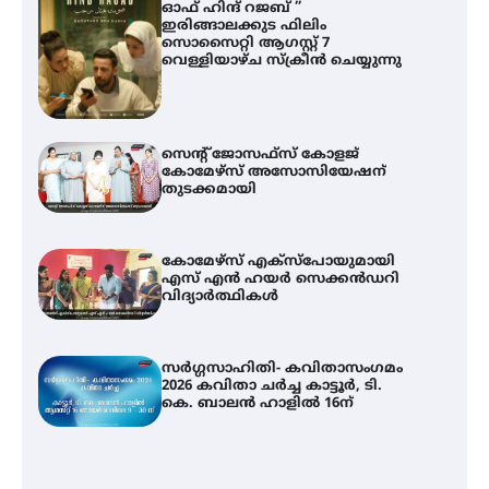
ഓഫ് ഹിന്ദ് റജബ് ”
ഇരിങ്ങാലക്കുട ഫിലിം
സൊസൈറ്റി ആഗസ്റ്റ് 7
വെള്ളിയാഴ്ച സ്‌ക്രീൻ ചെയ്യുന്നു
സെന്റ് ജോസഫ്സ് കോളജ്
കോമേഴ്‌സ് അസോസിയേഷന്
തുടക്കമായി
കോമേഴ്സ് എക്സ്പോയുമായി
എസ് എൻ ഹയർ സെക്കൻഡറി
വിദ്യാർത്ഥികൾ
സർഗ്ഗസാഹിതി- കവിതാസംഗമം
2026 കവിതാ ചർച്ച കാട്ടൂർ, ടി.
കെ. ബാലൻ ഹാളിൽ 16ന്