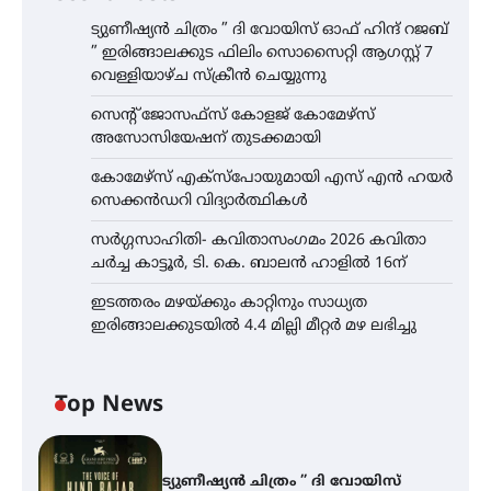
ട്യുണീഷ്യൻ ചിത്രം ” ദി വോയിസ് ഓഫ് ഹിന്ദ് റജബ്
” ഇരിങ്ങാലക്കുട ഫിലിം സൊസൈറ്റി ആഗസ്റ്റ് 7
വെള്ളിയാഴ്ച സ്‌ക്രീൻ ചെയ്യുന്നു
സെന്റ് ജോസഫ്സ് കോളജ് കോമേഴ്‌സ്
അസോസിയേഷന് തുടക്കമായി
കോമേഴ്സ് എക്സ്പോയുമായി എസ് എൻ ഹയർ
സെക്കൻഡറി വിദ്യാർത്ഥികൾ
സർഗ്ഗസാഹിതി- കവിതാസംഗമം 2026 കവിതാ
ചർച്ച കാട്ടൂർ, ടി. കെ. ബാലൻ ഹാളിൽ 16ന്
ഇടത്തരം മഴയ്ക്കും കാറ്റിനും സാധ്യത
ഇരിങ്ങാലക്കുടയിൽ 4.4 മില്ലി മീറ്റർ മഴ ലഭിച്ചു
Top News
ട്യുണീഷ്യൻ ചിത്രം ” ദി വോയിസ്