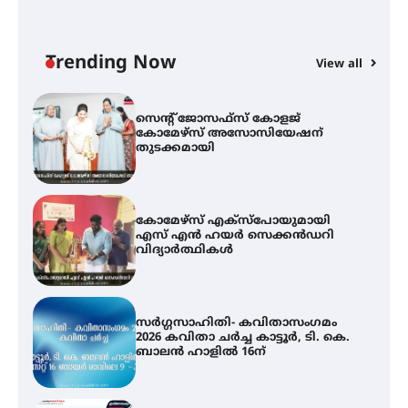
ട്യുണീഷ്യൻ ചിത്രം ” ദി വോയിസ്
ഓഫ് ഹിന്ദ് റജബ് ” ഇരിങ്ങാലക്കുട
ഫിലിം സൊസൈറ്റി ആഗസ്റ്റ് 7
വെള്ളിയാഴ്ച സ്‌ക്രീൻ ചെയ്യുന്നു
Trending Now
View all
സെന്റ് ജോസഫ്സ് കോളജ്
കോമേഴ്‌സ് അസോസിയേഷന്
തുടക്കമായി
കോമേഴ്സ് എക്സ്പോയുമായി
എസ് എൻ ഹയർ സെക്കൻഡറി
വിദ്യാർത്ഥികൾ
സർഗ്ഗസാഹിതി- കവിതാസംഗമം
2026 കവിതാ ചർച്ച കാട്ടൂർ, ടി. കെ.
ബാലൻ ഹാളിൽ 16ന്