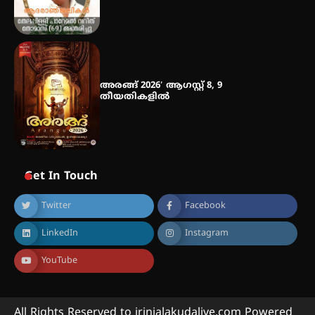
അരങ്ങ് 2026′ ആഗസ്റ്റ് 8, 9
തീയതികളിൽ
Get In Touch
Twitter
Facebook
LinkedIn
Instagram
YouTube
All Rights Reserved to irinjalakudalive.com Powered