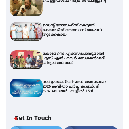
വെള്ളിയാഴ്ച സ്‌ക്രീൻ ചെയ്യുന്നു
സെന്റ് ജോസഫ്സ് കോളജ്
കോമേഴ്‌സ് അസോസിയേഷന്
തുടക്കമായി
കോമേഴ്സ് എക്സ്പോയുമായി
എസ് എൻ ഹയർ സെക്കൻഡറി
വിദ്യാർത്ഥികൾ
സർഗ്ഗസാഹിതി- കവിതാസംഗമം
2026 കവിതാ ചർച്ച കാട്ടൂർ, ടി.
കെ. ബാലൻ ഹാളിൽ 16ന്
Get In Touch