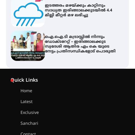
ഇടത്തരം മഴയ്ക്കും കാറ്റിനും
സാധ്യത ഇരിങ്ങാലക്കുടയിൽ 4.4
മില്ലി മീറ്റർ മഴ ലഭിച്ചു
ഐ.ഐ.ടി മദ്രാസ്സിൽ നിന്നും
ഡോക്ടറേറ്റ് – ഇരിങ്ങാലക്കുട
സ്വദേശി ആതിര എം കെ യുടെ
നേട്ടം പ്രതിസന്ധികളോട് പൊരുതി
ട്യുണീഷ്യൻ ചിത്രം ” ദി വോയിസ്
ഓഫ് ഹിന്ദ് റജബ് ” ഇരിങ്ങാലക്കുട
Quick Links
ഫിലിം സൊസൈറ്റി ആഗസ്റ്റ് 7
വെള്ളിയാഴ്ച സ്‌ക്രീൻ ചെയ്യുന്നു
Home
Latest
സെന്റ് ജോസഫ്സ് കോളജ്
കോമേഴ്‌സ് അസോസിയേഷന്
Exclusive
തുടക്കമായി
Sanchari
Contact