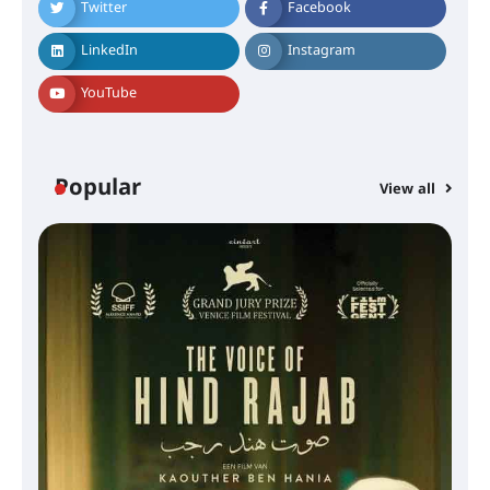
Twitter
Facebook
LinkedIn
Instagram
YouTube
Popular
View all
സെന്റ് ജോസഫ്സ് കോളജ്
കോമേഴ്‌സ് അസോസിയേഷന്
തുടക്കമായി