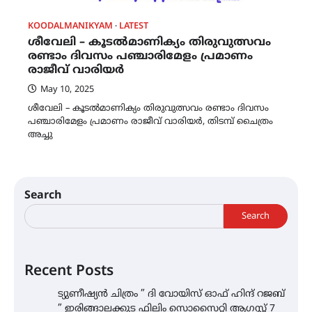
KOODALMANIKYAM
LATEST
ശീവേലി – കൂടൽമാണിക്യം തിരുവുത്സവം
രണ്ടാം ദിവസം പഞ്ചാരിമേളം പ്രമാണം
രാജീവ് വാരിയർ
May 10, 2025
ശീവേലി – കൂടൽമാണിക്യം തിരുവുത്സവം രണ്ടാം ദിവസം
പഞ്ചാരിമേളം പ്രമാണം രാജീവ് വാരിയർ, തിടമ്പ് ചൈത്രം
അച്ചു
Search
Search
Recent Posts
ട്യുണീഷ്യൻ ചിത്രം ” ദി വോയിസ് ഓഫ് ഹിന്ദ് റജബ്
” ഇരിങ്ങാലക്കുട ഫിലിം സൊസൈറ്റി ആഗസ്റ്റ് 7