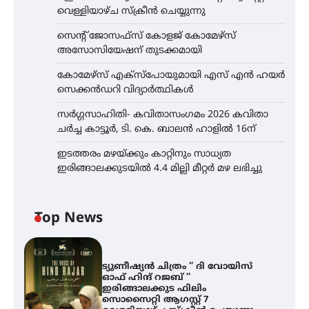
വെള്ളിയാഴ്ച സ്‌ക്രീൻ ചെയ്യുന്നു
സെന്റ് ജോസഫ്സ് കോളജ് കോമേഴ്‌സ്
അസോസിയേഷന് തുടക്കമായി
കോമേഴ്സ് എക്സ്പോയുമായി എസ് എൻ ഹയർ
സെക്കൻഡറി വിദ്യാർത്ഥികൾ
സർഗ്ഗസാഹിതി- കവിതാസംഗമം 2026 കവിതാ
ചർച്ച കാട്ടൂർ, ടി. കെ. ബാലൻ ഹാളിൽ 16ന്
ഇടത്തരം മഴയ്ക്കും കാറ്റിനും സാധ്യത
ഇരിങ്ങാലക്കുടയിൽ 4.4 മില്ലി മീറ്റർ മഴ ലഭിച്ചു
Top News
ട്യുണീഷ്യൻ ചിത്രം ” ദി വോയിസ്
ഓഫ് ഹിന്ദ് റജബ് ”
ഇരിങ്ങാലക്കുട ഫിലിം
സൊസൈറ്റി ആഗസ്റ്റ് 7