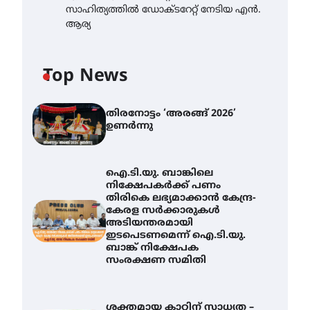
സാഹിത്യത്തിൽ ഡോക്ടറേറ്റ് നേടിയ എൻ.
ആര്യ
Top News
തിരനോട്ടം ‘അരങ്ങ് 2026’
ഉണർന്നു
ഐ.ടി.യു. ബാങ്കിലെ
നിക്ഷേപകർക്ക് പണം
തിരികെ ലഭ്യമാക്കാൻ കേന്ദ്ര-
കേരള സർക്കാരുകൾ
അടിയന്തരമായി
ഇടപെടണമെന്ന് ഐ.ടി.യു.
ബാങ്ക് നിക്ഷേപക
സംരക്ഷണ സമിതി
ശക്തമായ കാറ്റിന് സാധ്യത –