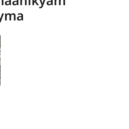
maanikyam
ayma