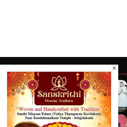
×
Quick Links
Latest
Home
Latest
Exclusive
Sanchari
Contact