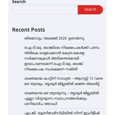
Search
Search
Recent Posts
തിരനോട്ടം ‘അരങ്ങ് 2026’ ഉണർന്നു
ഐ.ടി.യു. ബാങ്കിലെ നിക്ഷേപകർക്ക് പണം
തിരികെ ലഭ്യമാക്കാൻ കേന്ദ്ര-കേരള
സർക്കാരുകൾ അടിയന്തരമായി
ഇടപെടണമെന്ന് ഐ.ടി.യു. ബാങ്ക്
നിക്ഷേപക സംരക്ഷണ സമിതി
ശക്തമായ കാറ്റിന് സാധ്യത – ആഗസ്റ്റ് 12 വരെ
മഴ തുടരും, തൃശൂർ ജില്ലയിൽ മഞ്ഞ അലർട്ട്
ശക്തമായ മഴ തുടരുന്നു – തൃശൂർ ജില്ലയിൽ
എല്ലാ വിദ്യാഭ്യാസ സ്ഥാപനങ്ങൾക്കും
ശനിയാഴ്ച അവധി
എം.ജി. യൂണിവേഴ്‌സിറ്റിയിൽ നിന്ന് ഇംഗ്ളീഷ്