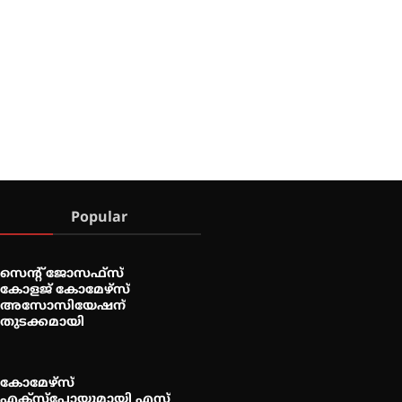
Popular
സെന്റ് ജോസഫ്സ്
കോളജ് കോമേഴ്‌സ്
അസോസിയേഷന്
തുടക്കമായി
കോമേഴ്സ്
എക്സ്പോയുമായി എസ്