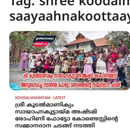
Tag:
shree koodal
saayaahnakootta
KOODALMANIKYAM
LATEST
ശ്രീ കൂടൽമാണിക്യം
സായാഹ്നകൂട്ടായ്മ അഷ്ടമി
രോഹിണി ഫോട്ടോ കോണ്ടെസ്റ്റിന്റെ
സമ്മാനദാന ചടങ്ങ് നടത്തി