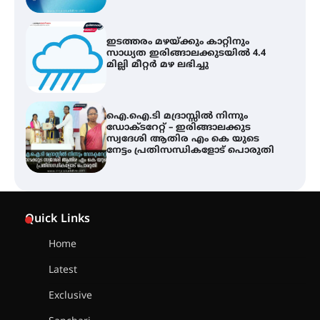
ഇടത്തരം മഴയ്ക്കും കാറ്റിനും
സാധ്യത ഇരിങ്ങാലക്കുടയിൽ 4.4
മില്ലി മീറ്റർ മഴ ലഭിച്ചു
ഐ.ഐ.ടി മദ്രാസ്സിൽ നിന്നും
ഡോക്ടറേറ്റ് – ഇരിങ്ങാലക്കുട
സ്വദേശി ആതിര എം കെ യുടെ
നേട്ടം പ്രതിസന്ധികളോട് പൊരുതി
ട്യുണീഷ്യൻ ചിത്രം ” ദി വോയിസ്
ഓഫ് ഹിന്ദ് റജബ് ” ഇരിങ്ങാലക്കുട
Quick Links
ഫിലിം സൊസൈറ്റി ആഗസ്റ്റ് 7
വെള്ളിയാഴ്ച സ്‌ക്രീൻ ചെയ്യുന്നു
Home
Latest
സെന്റ് ജോസഫ്സ് കോളജ്
കോമേഴ്‌സ് അസോസിയേഷന്
Exclusive
തുടക്കമായി