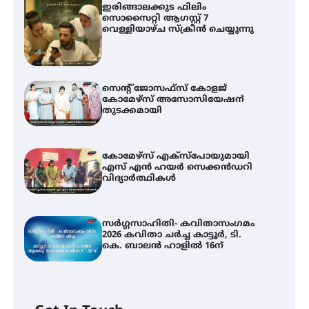
ഇരിങ്ങാലക്കുട ഫിലിം
സൊസൈറ്റി ആഗസ്റ്റ് 7
വെള്ളിയാഴ്ച സ്‌ക്രീൻ ചെയ്യുന്നു
സെന്റ് ജോസഫ്സ് കോളജ്
കോമേഴ്‌സ് അസോസിയേഷന്
തുടക്കമായി
കോമേഴ്സ് എക്സ്പോയുമായി
എസ് എൻ ഹയർ സെക്കൻഡറി
വിദ്യാർത്ഥികൾ
സർഗ്ഗസാഹിതി- കവിതാസംഗമം
2026 കവിതാ ചർച്ച കാട്ടൂർ, ടി.
കെ. ബാലൻ ഹാളിൽ 16ന്