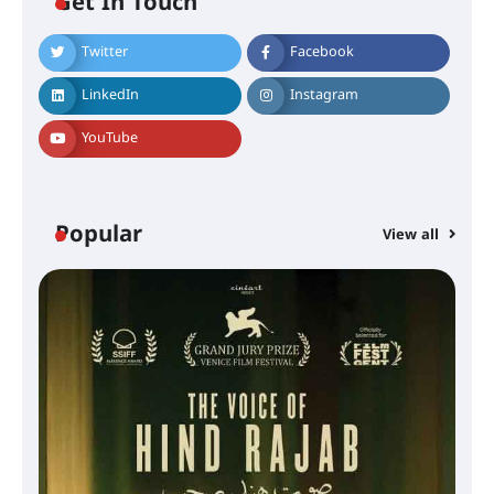
Get In Touch
Twitter
Facebook
LinkedIn
Instagram
YouTube
Popular
View all
സെന്റ് ജോസഫ്സ് കോളജ്
കോമേഴ്‌സ് അസോസിയേഷന്
തുടക്കമായി