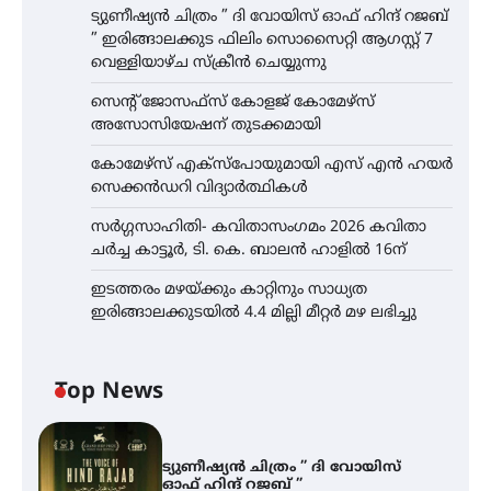
ട്യുണീഷ്യൻ ചിത്രം ” ദി വോയിസ് ഓഫ് ഹിന്ദ് റജബ്
” ഇരിങ്ങാലക്കുട ഫിലിം സൊസൈറ്റി ആഗസ്റ്റ് 7
വെള്ളിയാഴ്ച സ്‌ക്രീൻ ചെയ്യുന്നു
സെന്റ് ജോസഫ്സ് കോളജ് കോമേഴ്‌സ്
അസോസിയേഷന് തുടക്കമായി
കോമേഴ്സ് എക്സ്പോയുമായി എസ് എൻ ഹയർ
സെക്കൻഡറി വിദ്യാർത്ഥികൾ
സർഗ്ഗസാഹിതി- കവിതാസംഗമം 2026 കവിതാ
ചർച്ച കാട്ടൂർ, ടി. കെ. ബാലൻ ഹാളിൽ 16ന്
ഇടത്തരം മഴയ്ക്കും കാറ്റിനും സാധ്യത
ഇരിങ്ങാലക്കുടയിൽ 4.4 മില്ലി മീറ്റർ മഴ ലഭിച്ചു
Top News
ട്യുണീഷ്യൻ ചിത്രം ” ദി വോയിസ്
ഓഫ് ഹിന്ദ് റജബ് ”