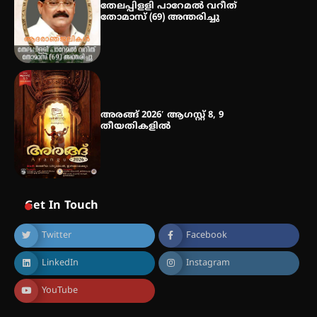
തേലപ്പിളളി പാറേമൽ വറീത്
തോമാസ് (69) അന്തരിച്ചു
അരങ്ങ് 2026′ ആഗസ്റ്റ് 8, 9
തീയതികളിൽ
Get In Touch
Twitter
Facebook
LinkedIn
Instagram
YouTube