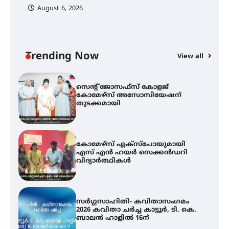
August 6, 2026
ട്യുണീഷ്യൻ ചിത്രം ” ദി വോയിസ്
ഓഫ് ഹിന്ദ് റജബ് ” ഇരിങ്ങാലക്കുട
ഫിലിം സൊസൈറ്റി ആഗസ്റ്റ് 7
വെള്ളിയാഴ്ച സ്‌ക്രീൻ ചെയ്യുന്നു
Trending Now
View all
സെന്റ് ജോസഫ്സ് കോളജ്
കോമേഴ്‌സ് അസോസിയേഷന്
തുടക്കമായി
കോമേഴ്സ് എക്സ്പോയുമായി
എസ് എൻ ഹയർ സെക്കൻഡറി
വിദ്യാർത്ഥികൾ
സർഗ്ഗസാഹിതി- കവിതാസംഗമം
2026 കവിതാ ചർച്ച കാട്ടൂർ, ടി. കെ.
ബാലൻ ഹാളിൽ 16ന്