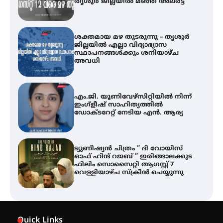
തൃശൂർ ജില്ലയിൽ മഞ്ഞ അലർട്ട്
ശക്തമായ മഴ തുടരുന്നു – തൃശൂർ
ജില്ലയിൽ എല്ലാ വിദ്യാഭ്യാസ
സ്ഥാപനങ്ങൾക്കും ശനിയാഴ്ച
അവധി
എം.ജി. യൂണിവേഴ്‌സിറ്റിയിൽ നിന്ന്
ഇംഗ്ളീഷ് സാഹിത്യത്തിൽ
ഡോക്ടറേറ്റ് നേടിയ എൻ. ആര്യ
ട്യുണീഷ്യൻ ചിത്രം ” ദി വോയിസ്
ഓഫ് ഹിന്ദ് റജബ് ” ഇരിങ്ങാലക്കുട
ഫിലിം സൊസൈറ്റി ആഗസ്റ്റ് 7
വെള്ളിയാഴ്ച സ്‌ക്രീൻ ചെയ്യുന്നു
തിരനോട്ടം ‘അരങ്ങ് 2026’ ഉണർന്നു
Quick Links