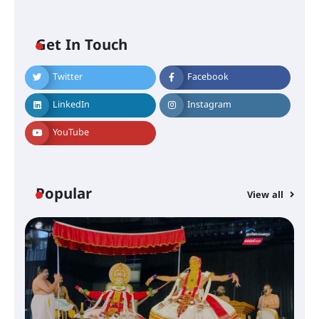
ഐ.ടി.യു. ബാങ്കിലെ
Get In Touch
നിക്ഷേപകർക്ക് പണം തിരികെ
ലഭ്യമാക്കാൻ കേന്ദ്ര-കേരള
സർക്കാരുകൾ അടിയന്തരമായി
Twitter
Facebook
ഇടപെടണമെന്ന് ഐ.ടി.യു. ബാങ്ക്
നിക്ഷേപക സംരക്ഷണ സമിതി
LinkedIn
Instagram
YouTube
ശക്തമായ കാറ്റിന് സാധ്യത –
ആഗസ്റ്റ് 12 വരെ മഴ തുടരും,
തൃശൂർ ജില്ലയിൽ മഞ്ഞ അലർട്ട്
Popular
View all
ശക്തമായ മഴ തുടരുന്നു – തൃശൂർ
ജില്ലയിൽ എല്ലാ വിദ്യാഭ്യാസ
സ്ഥാപനങ്ങൾക്കും ശനിയാഴ്ച
അവധി
എം.ജി. യൂണിവേഴ്‌സിറ്റിയിൽ നിന്ന്
ഇംഗ്ളീഷ് സാഹിത്യത്തിൽ