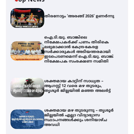
Top News
തിരനോട്ടം ‘അരങ്ങ് 2026’ ഉണർന്നു
ഐ.ടി.യു. ബാങ്കിലെ
നിക്ഷേപകർക്ക് പണം തിരികെ
ലഭ്യമാക്കാൻ കേന്ദ്ര-കേരള
സർക്കാരുകൾ അടിയന്തരമായി
ഇടപെടണമെന്ന് ഐ.ടി.യു. ബാങ്ക്
നിക്ഷേപക സംരക്ഷണ സമിതി
ശക്തമായ കാറ്റിന് സാധ്യത –
ആഗസ്റ്റ് 12 വരെ മഴ തുടരും,
തൃശൂർ ജില്ലയിൽ മഞ്ഞ അലർട്ട്
ശക്തമായ മഴ തുടരുന്നു – തൃശൂർ
ജില്ലയിൽ എല്ലാ വിദ്യാഭ്യാസ
സ്ഥാപനങ്ങൾക്കും ശനിയാഴ്ച
അവധി