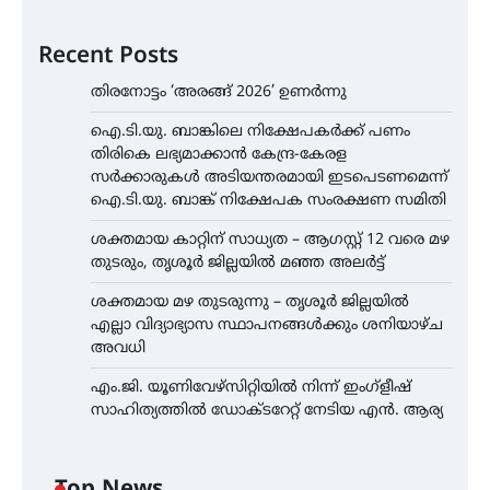
Recent Posts
തിരനോട്ടം ‘അരങ്ങ് 2026’ ഉണർന്നു
ഐ.ടി.യു. ബാങ്കിലെ നിക്ഷേപകർക്ക് പണം
തിരികെ ലഭ്യമാക്കാൻ കേന്ദ്ര-കേരള
സർക്കാരുകൾ അടിയന്തരമായി ഇടപെടണമെന്ന്
ഐ.ടി.യു. ബാങ്ക് നിക്ഷേപക സംരക്ഷണ സമിതി
ശക്തമായ കാറ്റിന് സാധ്യത – ആഗസ്റ്റ് 12 വരെ മഴ
തുടരും, തൃശൂർ ജില്ലയിൽ മഞ്ഞ അലർട്ട്
ശക്തമായ മഴ തുടരുന്നു – തൃശൂർ ജില്ലയിൽ
എല്ലാ വിദ്യാഭ്യാസ സ്ഥാപനങ്ങൾക്കും ശനിയാഴ്ച
അവധി
എം.ജി. യൂണിവേഴ്‌സിറ്റിയിൽ നിന്ന് ഇംഗ്ളീഷ്
സാഹിത്യത്തിൽ ഡോക്ടറേറ്റ് നേടിയ എൻ. ആര്യ