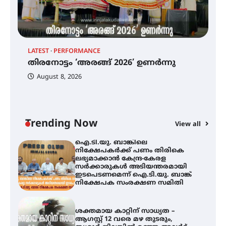
ഡോക്ടറേറ്റ് നേടിയ എൻ. ആര്യ
ട്യുണീഷ്യൻ ചിത്രം ” ദി വോയിസ്
ഓഫ് ഹിന്ദ് റജബ് ” ഇരിങ്ങാലക്കുട
LATEST
PERFORMANCE
EX
ഫിലിം സൊസൈറ്റി ആഗസ്റ്റ് 7
തിരനോട്ടം ‘അരങ്ങ് 2026’ ഉണർന്നു
വെള്ളിയാഴ്ച സ്‌ക്രീൻ ചെയ്യുന്നു
ഐ
പ
August 8, 2026
ി
ക
ഇ
ന
തിരനോട്ടം ‘അരങ്ങ് 2026’ ഉണർന്നു
Trending Now
View all
ഐ.ടി.യു. ബാങ്കിലെ
നിക്ഷേപകർക്ക് പണം തിരികെ
ലഭ്യമാക്കാൻ കേന്ദ്ര-കേരള
സർക്കാരുകൾ അടിയന്തരമായി
ഇടപെടണമെന്ന് ഐ.ടി.യു. ബാങ്ക്
നിക്ഷേപക സംരക്ഷണ സമിതി
ശക്തമായ കാറ്റിന് സാധ്യത –
ആഗസ്റ്റ് 12 വരെ മഴ തുടരും,