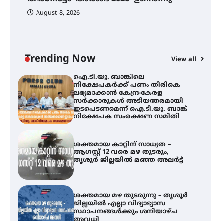
പ
August 8, 2026
ി
ക
ഇ
ന
തിരനോട്ടം ‘അരങ്ങ് 2026’ ഉണർന്നു
Trending Now
View all
ഐ.ടി.യു. ബാങ്കിലെ
നിക്ഷേപകർക്ക് പണം തിരികെ
ലഭ്യമാക്കാൻ കേന്ദ്ര-കേരള
സർക്കാരുകൾ അടിയന്തരമായി
ഇടപെടണമെന്ന് ഐ.ടി.യു. ബാങ്ക്
നിക്ഷേപക സംരക്ഷണ സമിതി
ശക്തമായ കാറ്റിന് സാധ്യത –
ആഗസ്റ്റ് 12 വരെ മഴ തുടരും,
തൃശൂർ ജില്ലയിൽ മഞ്ഞ അലർട്ട്
ശക്തമായ മഴ തുടരുന്നു – തൃശൂർ
ജില്ലയിൽ എല്ലാ വിദ്യാഭ്യാസ
സ്ഥാപനങ്ങൾക്കും ശനിയാഴ്ച
അവധി