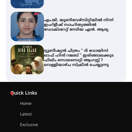
എം.ജി. യൂണിവേഴ്‌സിറ്റിയിൽ നിന്ന്
ഇംഗ്ളീഷ് സാഹിത്യത്തിൽ
ഡോക്ടറേറ്റ് നേടിയ എൻ. ആര്യ
ട്യുണീഷ്യൻ ചിത്രം ” ദി വോയിസ്
ഓഫ് ഹിന്ദ് റജബ് ” ഇരിങ്ങാലക്കുട
ഫിലിം സൊസൈറ്റി ആഗസ്റ്റ് 7
വെള്ളിയാഴ്ച സ്‌ക്രീൻ ചെയ്യുന്നു
തിരനോട്ടം ‘അരങ്ങ് 2026’ ഉണർന്നു
Quick Links
Home
ഐ.ടി.യു. ബാങ്കിലെ
Latest
നിക്ഷേപകർക്ക് പണം തിരികെ
ലഭ്യമാക്കാൻ കേന്ദ്ര-കേരള
Exclusive
സർക്കാരുകൾ അടിയന്തരമായി
ഇടപെടണമെന്ന് ഐ.ടി.യു. ബാങ്ക്