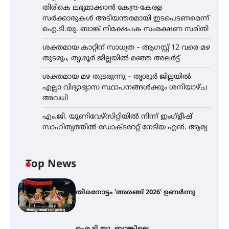
തിരികെ ലഭ്യമാക്കാൻ കേന്ദ്ര-കേരള
സർക്കാരുകൾ അടിയന്തരമായി ഇടപെടണമെന്ന്
ഐ.ടി.യു. ബാങ്ക് നിക്ഷേപക സംരക്ഷണ സമിതി
ശക്തമായ കാറ്റിന് സാധ്യത – ആഗസ്റ്റ് 12 വരെ മഴ
തുടരും, തൃശൂർ ജില്ലയിൽ മഞ്ഞ അലർട്ട്
ശക്തമായ മഴ തുടരുന്നു – തൃശൂർ ജില്ലയിൽ
എല്ലാ വിദ്യാഭ്യാസ സ്ഥാപനങ്ങൾക്കും ശനിയാഴ്ച
അവധി
എം.ജി. യൂണിവേഴ്‌സിറ്റിയിൽ നിന്ന് ഇംഗ്ളീഷ്
സാഹിത്യത്തിൽ ഡോക്ടറേറ്റ് നേടിയ എൻ. ആര്യ
Top News
തിരനോട്ടം ‘അരങ്ങ് 2026’ ഉണർന്നു
ഐ.ടി.യു. ബാങ്കിലെ