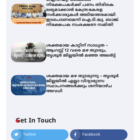
നിക്ഷേപകർക്ക് പണം തിരികെ
ലഭ്യമാക്കാൻ കേന്ദ്ര-കേരള
സർക്കാരുകൾ അടിയന്തരമായി
ഇടപെടണമെന്ന് ഐ.ടി.യു. ബാങ്ക്
നിക്ഷേപക സംരക്ഷണ സമിതി
ശക്തമായ കാറ്റിന് സാധ്യത –
ആഗസ്റ്റ് 12 വരെ മഴ തുടരും,
തൃശൂർ ജില്ലയിൽ മഞ്ഞ അലർട്ട്
ശക്തമായ മഴ തുടരുന്നു – തൃശൂർ
ജില്ലയിൽ എല്ലാ വിദ്യാഭ്യാസ
സ്ഥാപനങ്ങൾക്കും ശനിയാഴ്ച
അവധി
ഐ.ടി.യു. ബാങ്കിലെ
Get In Touch
നിക്ഷേപകർക്ക് പണം തിരികെ
ലഭ്യമാക്കാൻ കേന്ദ്ര-കേരള
സർക്കാരുകൾ അടിയന്തരമായി
Twitter
Facebook
ഇടപെടണമെന്ന് ഐ.ടി.യു. ബാങ്ക്