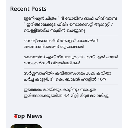
Recent Posts
ട്യുണീഷ്യൻ ചിത്രം ” ദി വോയിസ് ഓഫ് ഹിന്ദ് റജബ്
” ഇരിങ്ങാലക്കുട ഫിലിം സൊസൈറ്റി ആഗസ്റ്റ് 7
വെള്ളിയാഴ്ച സ്‌ക്രീൻ ചെയ്യുന്നു
സെന്റ് ജോസഫ്സ് കോളജ് കോമേഴ്‌സ്
അസോസിയേഷന് തുടക്കമായി
കോമേഴ്സ് എക്സ്പോയുമായി എസ് എൻ ഹയർ
സെക്കൻഡറി വിദ്യാർത്ഥികൾ
സർഗ്ഗസാഹിതി- കവിതാസംഗമം 2026 കവിതാ
ചർച്ച കാട്ടൂർ, ടി. കെ. ബാലൻ ഹാളിൽ 16ന്
ഇടത്തരം മഴയ്ക്കും കാറ്റിനും സാധ്യത
ഇരിങ്ങാലക്കുടയിൽ 4.4 മില്ലി മീറ്റർ മഴ ലഭിച്ചു
Top News