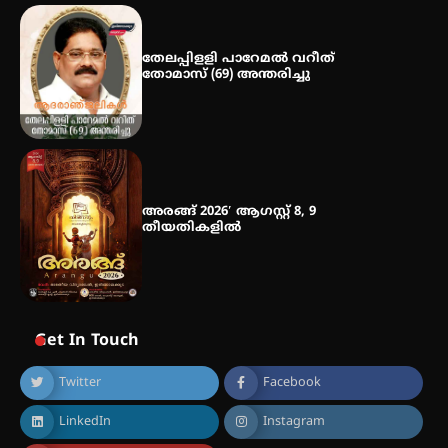
ഡോക്ടറേറ്റ് – ഇരിങ്ങാലക്കുട
സ്വദേശി ആതിര എം കെ യുടെ
നേട്ടം പ്രതിസന്ധികളോട് പൊരുതി
തേലപ്പിളളി പാറേമൽ വറീത്
തോമാസ് (69) അന്തരിച്ചു
അരങ്ങ് 2026′ ആഗസ്റ്റ് 8, 9
തീയതികളിൽ
Get In Touch
Twitter
Facebook
LinkedIn
Instagram