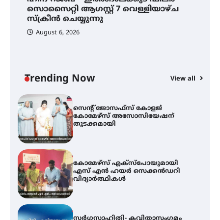
ഡോക്ടറേറ്റ് – ഇരിങ്ങാലക്കുട
സൊസൈറ്റി ആഗസ്റ്റ് 7 വെള്ളിയാഴ്ച
സ്വദേശി ആതിര എം കെ യുടെ
നേട്ടം പ്രതിസന്ധികളോട് പൊരുതി
സ്‌ക്രീൻ ചെയ്യുന്നു
August 6, 2026
ട്യുണീഷ്യൻ ചിത്രം ” ദി വോയിസ്
ഓഫ് ഹിന്ദ് റജബ് ” ഇരിങ്ങാലക്കുട
ഫിലിം സൊസൈറ്റി ആഗസ്റ്റ് 7
വെള്ളിയാഴ്ച സ്‌ക്രീൻ ചെയ്യുന്നു
Trending Now
View all
സെന്റ് ജോസഫ്സ് കോളജ്
കോമേഴ്‌സ് അസോസിയേഷന്
തുടക്കമായി
കോമേഴ്സ് എക്സ്പോയുമായി
എസ് എൻ ഹയർ സെക്കൻഡറി
വിദ്യാർത്ഥികൾ
സർഗ്ഗസാഹിതി- കവിതാസംഗമം