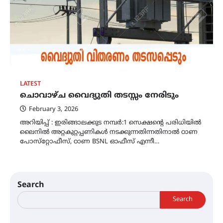
LATEST
ചൊവാഴ്ച വൈദ്യുതി തടസ്സം നേരിടും
February 3, 2026
അറിയിപ്പ് : ഇരിങ്ങാലക്കുട നമ്പർ:1 സെക്ഷന്റെ പരിധിയിൽ
ലൈനിൽ അറ്റകുറ്റപ്പണികൾ നടക്കുന്നതിന്നതിനാൽ ഠാണ
പോസ്‌റ്റോഫീസ്, ഠാണ BSNL ഓഫീസ് എന്നീ…
Search
Search