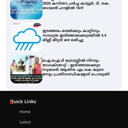
2026 കവിതാ ചർച്ച കാട്ടൂർ, ടി. കെ.
ബാലൻ ഹാളിൽ 16ന്
ഇടത്തരം മഴയ്ക്കും കാറ്റിനും
സാധ്യത ഇരിങ്ങാലക്കുടയിൽ 4.4
മില്ലി മീറ്റർ മഴ ലഭിച്ചു
ഐ.ഐ.ടി മദ്രാസ്സിൽ നിന്നും
ഡോക്ടറേറ്റ് – ഇരിങ്ങാലക്കുട
സ്വദേശി ആതിര എം കെ യുടെ
നേട്ടം പ്രതിസന്ധികളോട് പൊരുതി
ട്യുണീഷ്യൻ ചിത്രം ” ദി വോയിസ്
ഓഫ് ഹിന്ദ് റജബ് ” ഇരിങ്ങാലക്കുട
Quick Links
ഫിലിം സൊസൈറ്റി ആഗസ്റ്റ് 7
വെള്ളിയാഴ്ച സ്‌ക്രീൻ ചെയ്യുന്നു
Home
Latest
സെന്റ് ജോസഫ്സ് കോളജ്