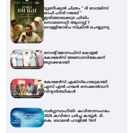
ട്യുണീഷ്യൻ ചിത്രം ” ദി വോയിസ്
ഓഫ് ഹിന്ദ് റജബ് ”
ഇരിങ്ങാലക്കുട ഫിലിം
സൊസൈറ്റി ആഗസ്റ്റ് 7
വെള്ളിയാഴ്ച സ്‌ക്രീൻ ചെയ്യുന്നു
സെന്റ് ജോസഫ്സ് കോളജ്
കോമേഴ്‌സ് അസോസിയേഷന്
തുടക്കമായി
കോമേഴ്സ് എക്സ്പോയുമായി
എസ് എൻ ഹയർ സെക്കൻഡറി
വിദ്യാർത്ഥികൾ
സർഗ്ഗസാഹിതി- കവിതാസംഗമം
2026 കവിതാ ചർച്ച കാട്ടൂർ, ടി.
കെ. ബാലൻ ഹാളിൽ 16ന്