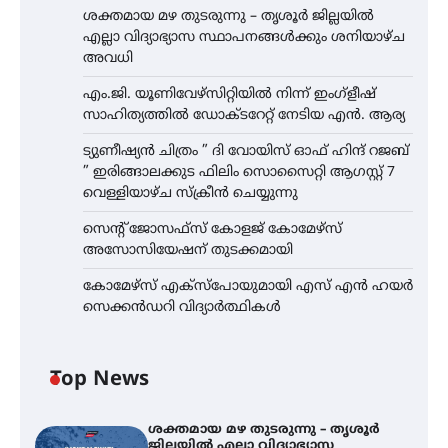
ശക്തമായ മഴ തുടരുന്നു – തൃശൂർ ജില്ലയിൽ
എല്ലാ വിദ്യാഭ്യാസ സ്ഥാപനങ്ങൾക്കും ശനിയാഴ്ച
അവധി
എം.ജി. യൂണിവേഴ്‌സിറ്റിയിൽ നിന്ന് ഇംഗ്ളീഷ്
സാഹിത്യത്തിൽ ഡോക്ടറേറ്റ് നേടിയ എൻ. ആര്യ
ട്യുണീഷ്യൻ ചിത്രം ” ദി വോയിസ് ഓഫ് ഹിന്ദ് റജബ്
” ഇരിങ്ങാലക്കുട ഫിലിം സൊസൈറ്റി ആഗസ്റ്റ് 7
വെള്ളിയാഴ്ച സ്‌ക്രീൻ ചെയ്യുന്നു
സെന്റ് ജോസഫ്സ് കോളജ് കോമേഴ്‌സ്
അസോസിയേഷന് തുടക്കമായി
കോമേഴ്സ് എക്സ്പോയുമായി എസ് എൻ ഹയർ
സെക്കൻഡറി വിദ്യാർത്ഥികൾ
Top News
ശക്തമായ മഴ തുടരുന്നു – തൃശൂർ
ജില്ലയിൽ എല്ലാ വിദ്യാഭ്യാസ