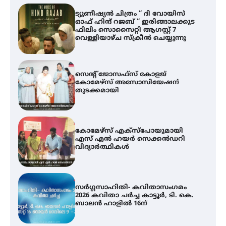
ട്യുണീഷ്യൻ ചിത്രം ” ദി വോയിസ്
ഓഫ് ഹിന്ദ് റജബ് ” ഇരിങ്ങാലക്കുട
ഫിലിം സൊസൈറ്റി ആഗസ്റ്റ് 7
വെള്ളിയാഴ്ച സ്‌ക്രീൻ ചെയ്യുന്നു
സെന്റ് ജോസഫ്സ് കോളജ്
കോമേഴ്‌സ് അസോസിയേഷന്
തുടക്കമായി
കോമേഴ്സ് എക്സ്പോയുമായി
എസ് എൻ ഹയർ സെക്കൻഡറി
വിദ്യാർത്ഥികൾ
സർഗ്ഗസാഹിതി- കവിതാസംഗമം
2026 കവിതാ ചർച്ച കാട്ടൂർ, ടി. കെ.
ബാലൻ ഹാളിൽ 16ന്