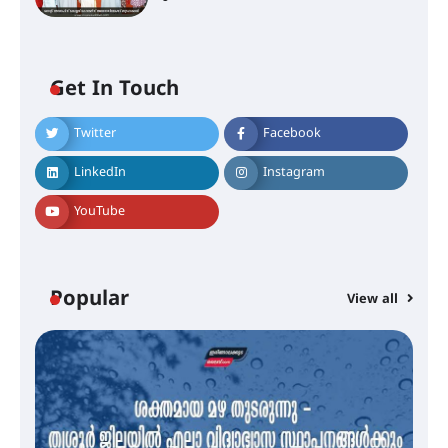
Get In Touch
Twitter
Facebook
എം.ജി. യൂണിവേഴ്‌സിറ്റിയിൽ നിന്ന്
ഇംഗ്ളീഷ് സാഹിത്യത്തിൽ
LinkedIn
Instagram
ഡോക്ടറേറ്റ് നേടിയ എൻ. ആര്യ
YouTube
ട്യുണീഷ്യൻ ചിത്രം ” ദി വോയിസ്
ഓഫ് ഹിന്ദ് റജബ് ” ഇരിങ്ങാലക്കുട
ഫിലിം സൊസൈറ്റി ആഗസ്റ്റ് 7
Popular
View all
വെള്ളിയാഴ്ച സ്‌ക്രീൻ ചെയ്യുന്നു
സെന്റ് ജോസഫ്സ് കോളജ്
കോമേഴ്‌സ് അസോസിയേഷന്
തുടക്കമായി