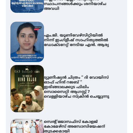
സ്ഥാപനങ്ങൾക്കും ശനിയാഴ്ച
അവധി
എം.ജി. യൂണിവേഴ്‌സിറ്റിയിൽ
നിന്ന് ഇംഗ്ളീഷ് സാഹിത്യത്തിൽ
ഡോക്ടറേറ്റ് നേടിയ എൻ. ആര്യ
ട്യുണീഷ്യൻ ചിത്രം ” ദി വോയിസ്
ഓഫ് ഹിന്ദ് റജബ് ”
ഇരിങ്ങാലക്കുട ഫിലിം
സൊസൈറ്റി ആഗസ്റ്റ് 7
വെള്ളിയാഴ്ച സ്‌ക്രീൻ ചെയ്യുന്നു
സെന്റ് ജോസഫ്സ് കോളജ്
കോമേഴ്‌സ് അസോസിയേഷന്
തുടക്കമായി