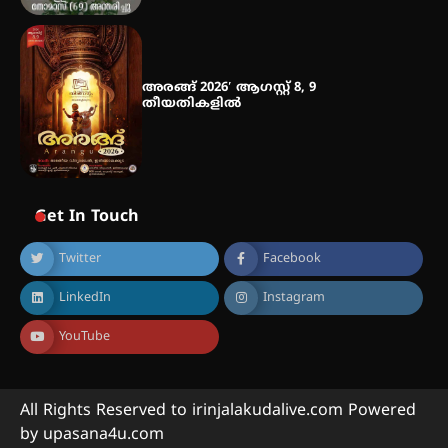
അരങ്ങ് 2026′ ആഗസ്റ്റ് 8, 9
തീയതികളിൽ
Get In Touch
Twitter
Facebook
LinkedIn
Instagram
YouTube
All Rights Reserved to irinjalakudalive.com Powered
by upasana4u.com