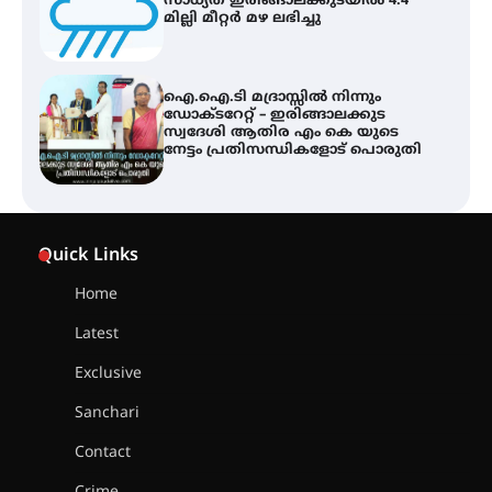
സാധ്യത ഇരിങ്ങാലക്കുടയിൽ 4.4
മില്ലി മീറ്റർ മഴ ലഭിച്ചു
ഐ.ഐ.ടി മദ്രാസ്സിൽ നിന്നും
ഡോക്ടറേറ്റ് – ഇരിങ്ങാലക്കുട
സ്വദേശി ആതിര എം കെ യുടെ
നേട്ടം പ്രതിസന്ധികളോട് പൊരുതി
ട്യുണീഷ്യൻ ചിത്രം ” ദി വോയിസ്
ഓഫ് ഹിന്ദ് റജബ് ” ഇരിങ്ങാലക്കുട
Quick Links
ഫിലിം സൊസൈറ്റി ആഗസ്റ്റ് 7
വെള്ളിയാഴ്ച സ്‌ക്രീൻ ചെയ്യുന്നു
Home
Latest
സെന്റ് ജോസഫ്സ് കോളജ്
കോമേഴ്‌സ് അസോസിയേഷന്
Exclusive
തുടക്കമായി
Sanchari
Contact
കോമേഴ്സ് എക്സ്പോയുമായി