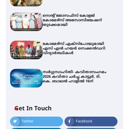
സെന്റ് ജോസഫ്സ് കോളജ്
കോമേഴ്‌സ് അസോസിയേഷന്
തുടക്കമായി
കോമേഴ്സ് എക്സ്പോയുമായി
എസ് എൻ ഹയർ സെക്കൻഡറി
വിദ്യാർത്ഥികൾ
സർഗ്ഗസാഹിതി- കവിതാസംഗമം
2026 കവിതാ ചർച്ച കാട്ടൂർ, ടി.
കെ. ബാലൻ ഹാളിൽ 16ന്
Get In Touch
Twitter
Facebook