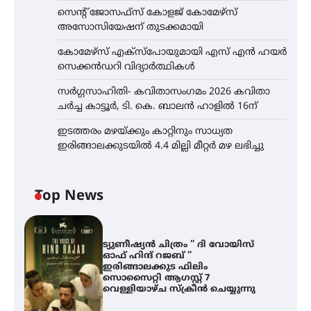
സെന്റ് ജോസഫ്സ് കോളജ് കോമേഴ്‌സ്
അസോസിയേഷന് തുടക്കമായി
കോമേഴ്സ് എക്സ്പോയുമായി എസ് എൻ ഹയർ
സെക്കൻഡറി വിദ്യാർത്ഥികൾ
സർഗ്ഗസാഹിതി- കവിതാസംഗമം 2026 കവിതാ
ചർച്ച കാട്ടൂർ, ടി. കെ. ബാലൻ ഹാളിൽ 16ന്
ഇടത്തരം മഴയ്ക്കും കാറ്റിനും സാധ്യത
ഇരിങ്ങാലക്കുടയിൽ 4.4 മില്ലി മീറ്റർ മഴ ലഭിച്ചു
Top News
ട്യുണീഷ്യൻ ചിത്രം ” ദി വോയിസ്
ഓഫ് ഹിന്ദ് റജബ് ”
ഇരിങ്ങാലക്കുട ഫിലിം
സൊസൈറ്റി ആഗസ്റ്റ് 7
വെള്ളിയാഴ്ച സ്‌ക്രീൻ ചെയ്യുന്നു