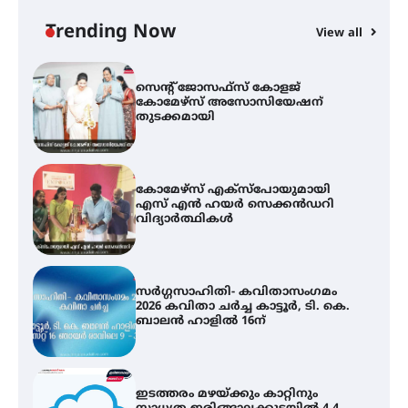
ഫിലിം സൊസൈറ്റി ആഗസ്റ്റ് 7
വെള്ളിയാഴ്ച സ്‌ക്രീൻ ചെയ്യുന്നു
Trending Now
View all
സെന്റ് ജോസഫ്സ് കോളജ്
കോമേഴ്‌സ് അസോസിയേഷന്
തുടക്കമായി
കോമേഴ്സ് എക്സ്പോയുമായി
എസ് എൻ ഹയർ സെക്കൻഡറി
വിദ്യാർത്ഥികൾ
സർഗ്ഗസാഹിതി- കവിതാസംഗമം
2026 കവിതാ ചർച്ച കാട്ടൂർ, ടി. കെ.
ബാലൻ ഹാളിൽ 16ന്
ഇടത്തരം മഴയ്ക്കും കാറ്റിനും