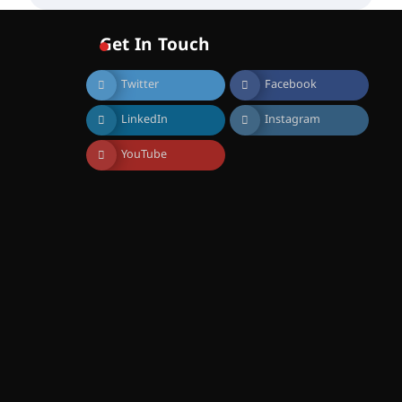
വോയിസ് ഓഫ് ഹിന്ദ് റജബ് ”
ഇരിങ്ങാലക്കുട ഫിലിം
സൊസൈറ്റി ആഗസ്റ്റ് 7
Get In Touch
വെള്ളിയാഴ്ച സ്‌ക്രീൻ
ചെയ്യുന്നു
Twitter
Facebook
August 6, 2026
സെന്റ് ജോസഫ്സ് കോളജ്
LinkedIn
Instagram
കോമേഴ്‌സ്
അസോസിയേഷന്
തുടക്കമായി
YouTube
August 6, 2026
കോമേഴ്സ്
എക്സ്പോയുമായി എസ്
എൻ ഹയർ സെക്കൻഡറി
വിദ്യാർത്ഥികൾ
August 6, 2026
സർഗ്ഗസാഹിതി-
കവിതാസംഗമം 2026 കവിതാ
ചർച്ച കാട്ടൂർ, ടി. കെ. ബാലൻ
ഹാളിൽ 16ന്
August 6, 2026