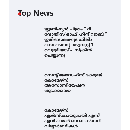
Top News
ട്യുണീഷ്യൻ ചിത്രം ” ദി
വോയിസ് ഓഫ് ഹിന്ദ് റജബ് ”
ഇരിങ്ങാലക്കുട ഫിലിം
സൊസൈറ്റി ആഗസ്റ്റ് 7
വെള്ളിയാഴ്ച സ്‌ക്രീൻ
ചെയ്യുന്നു
സെന്റ് ജോസഫ്സ് കോളജ്
കോമേഴ്‌സ്
അസോസിയേഷന്
തുടക്കമായി
കോമേഴ്സ്
എക്സ്പോയുമായി എസ്
എൻ ഹയർ സെക്കൻഡറി
വിദ്യാർത്ഥികൾ