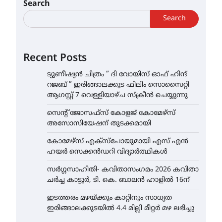
Search
Search
Recent Posts
ട്യുണീഷ്യൻ ചിത്രം ” ദി വോയിസ് ഓഫ് ഹിന്ദ്
റജബ് ” ഇരിങ്ങാലക്കുട ഫിലിം സൊസൈറ്റി
ആഗസ്റ്റ് 7 വെള്ളിയാഴ്ച സ്‌ക്രീൻ ചെയ്യുന്നു
സെന്റ് ജോസഫ്സ് കോളജ് കോമേഴ്‌സ്
അസോസിയേഷന് തുടക്കമായി
കോമേഴ്സ് എക്സ്പോയുമായി എസ് എൻ
ഹയർ സെക്കൻഡറി വിദ്യാർത്ഥികൾ
സർഗ്ഗസാഹിതി- കവിതാസംഗമം 2026 കവിതാ
ചർച്ച കാട്ടൂർ, ടി. കെ. ബാലൻ ഹാളിൽ 16ന്
ഇടത്തരം മഴയ്ക്കും കാറ്റിനും സാധ്യത
ഇരിങ്ങാലക്കുടയിൽ 4.4 മില്ലി മീറ്റർ മഴ ലഭിച്ചു