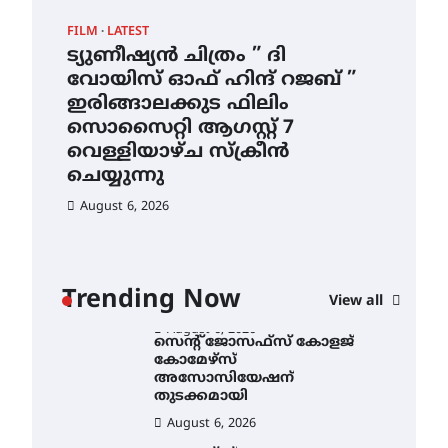
ഇടത്തരം മഴയ്ക്കും കാറ്റിനും
FILM
LATEST
CAM
സാധ്യത ഇരിങ്ങാലക്കുടയിൽ
4.4 മില്ലി മീറ്റർ മഴ ലഭിച്ചു
ട്യുണീഷ്യൻ ചിത്രം ” ദി
സെ
വോയിസ് ഓഫ് ഹിന്ദ് റജബ് ”
ക
August 6, 2026
ഇരിങ്ങാലക്കുട ഫിലിം
തു
ഐ.ഐ.ടി മദ്രാസ്സിൽ നിന്നും
സൊസൈറ്റി ആഗസ്റ്റ് 7
ഡോക്ടറേറ്റ് – ഇരിങ്ങാലക്കുട
Au
സ്വദേശി ആതിര എം കെ
വെള്ളിയാഴ്ച സ്‌ക്രീൻ
യുടെ നേട്ടം പ്രതിസന്ധികളോട്
ചെയ്യുന്നു
പൊരുതി
August 6, 2026
August 5, 2026
ട്യുണീഷ്യൻ ചിത്രം ” ദി
വോയിസ് ഓഫ് ഹിന്ദ് റജബ് ”
ഇരിങ്ങാലക്കുട ഫിലിം
സൊസൈറ്റി ആഗസ്റ്റ് 7
ാ
വെള്ളിയാഴ്ച സ്‌ക്രീൻ
Trending Now
View all
ചെയ്യുന്നു
ൻ
August 6, 2026
സെന്റ് ജോസഫ്സ് കോളജ്
കോമേഴ്‌സ്
അസോസിയേഷന്
തുടക്കമായി
August 6, 2026