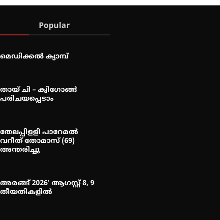
Popular
മെഡിക്കൽ ക്യാമ്പ്
തായ് ചി – ക്വിഗോങ്ങ്
പരിചയപ്പെടാം
തേലപ്പിളളി പാറേമൽ
വറീത് തോമാസ് (69)
അന്തരിച്ചു
അരങ്ങ് 2026′ ആഗസ്റ്റ് 8, 9
തീയതികളിൽ