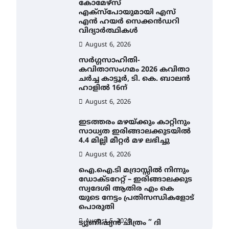
കോമേഴ്സ്
എക്സ്പോയുമായി എസ്
എൻ ഹയർ സെക്കൻഡറി
വിദ്യാർത്ഥികൾ
August 6, 2026
സർഗ്ഗസാഹിതി-
കവിതാസംഗമം 2026 കവിതാ
ചർച്ച കാട്ടൂർ, ടി. കെ. ബാലൻ
ഹാളിൽ 16ന്
August 6, 2026
ഇടത്തരം മഴയ്ക്കും കാറ്റിനും
സാധ്യത ഇരിങ്ങാലക്കുടയിൽ
4.4 മില്ലി മീറ്റർ മഴ ലഭിച്ചു
August 6, 2026
ഐ.ഐ.ടി മദ്രാസ്സിൽ നിന്നും
ഡോക്ടറേറ്റ് – ഇരിങ്ങാലക്കുട
സ്വദേശി ആതിര എം കെ
യുടെ നേട്ടം പ്രതിസന്ധികളോട്
പൊരുതി
August 5, 2026
ട്യുണീഷ്യൻ ചിത്രം ” ദി