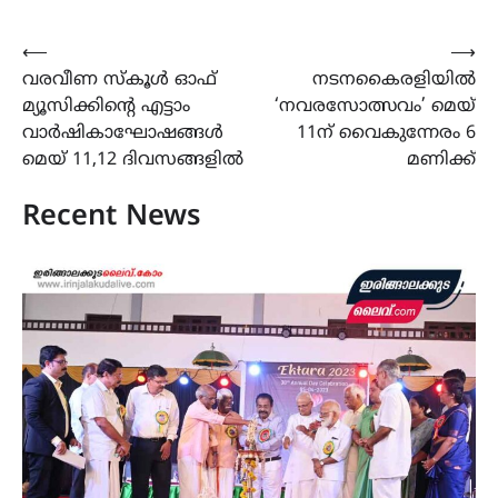
Post
⟵
⟶
വരവീണ സ്കൂൾ ഓഫ്
നടനകൈരളിയിൽ
navigation
മ്യൂസിക്കിന്‍റെ എട്ടാം
‘നവരസോത്സവം’ മെയ്
വാർഷികാഘോഷങ്ങൾ
11ന് വൈകുന്നേരം 6
മെയ് 11,12 ദിവസങ്ങളിൽ
മണിക്ക്
Recent News