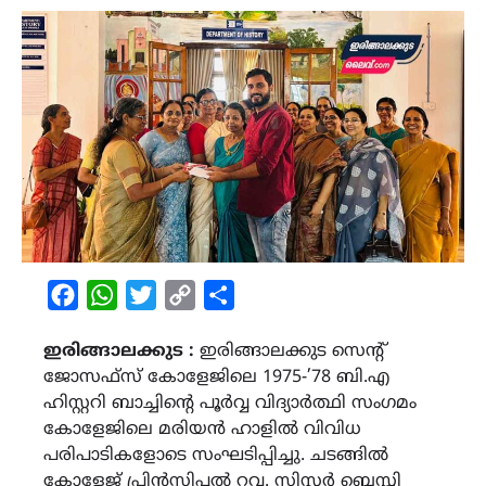
Facebook
WhatsApp
Twitter
Copy
Share
Link
ഇരിങ്ങാലക്കുട :
ഇരിങ്ങാലക്കുട സെന്റ്
ജോസഫ്സ് കോളേജിലെ 1975-’78 ബി.എ
ഹിസ്റ്ററി ബാച്ചിന്‍റെ പൂർവ്വ വിദ്യാർത്ഥി സംഗമം
കോളേജിലെ മരിയൻ ഹാളിൽ വിവിധ
പരിപാടികളോടെ സംഘടിപ്പിച്ചു. ചടങ്ങിൽ
കോളേജ് പ്രിൻസിപ്പൽ റവ. സിസ്റ്റർ ബ്ലെസ്സി