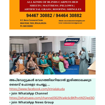
അപ്ഡേറ്റുകൾ വേഗത്തിലറിയാൻ ഇരിങ്ങാലക്കുട
ലൈവ് ഫോളോ ചെയ്യൂ …
https://www.facebook.com/irinjalakuda
▪
join WhatsApp Channel
https://whatsapp.com/channel/0029Va4ic6cBKfhytWZQed3O
▪
join WhatsApp News Group