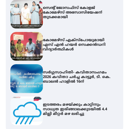
കോമേഴ്സ് എക്സ്പോയുമായി
എസ് എൻ ഹയർ സെക്കൻഡറി
വിദ്യാർത്ഥികൾ
സർഗ്ഗസാഹിതി- കവിതാസംഗമം
2026 കവിതാ ചർച്ച കാട്ടൂർ, ടി. കെ.
ബാലൻ ഹാളിൽ 16ന്
ഇടത്തരം മഴയ്ക്കും കാറ്റിനും
സാധ്യത ഇരിങ്ങാലക്കുടയിൽ 4.4
മില്ലി മീറ്റർ മഴ ലഭിച്ചു
എം.ജി. യൂണിവേഴ്‌സിറ്റിയിൽ നിന്ന്
ഇംഗ്ളീഷ് സാഹിത്യത്തിൽ
ഡോക്ടറേറ്റ് നേടിയ എൻ. ആര്യ