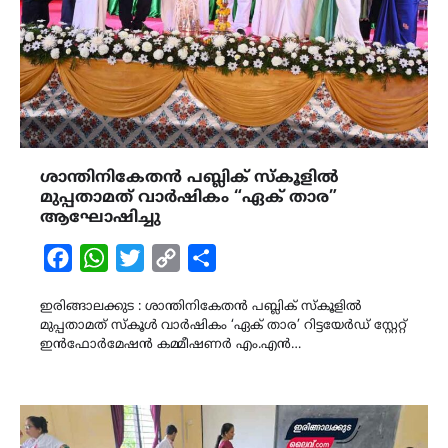
ശാന്തിനികേതൻ പബ്ലിക് സ്കൂളിൽ
മുപ്പതാമത് വാർഷികം “ഏക് താര”
ആഘോഷിച്ചു
Facebook
WhatsApp
Twitter
Copy
Share
Link
ഇരിങ്ങാലക്കുട : ശാന്തിനികേതൻ പബ്ലിക് സ്കൂളിൽ
മുപ്പതാമത് സ്കൂൾ വാർഷികം ‘ഏക് താര’ റിട്ടയേർഡ് സ്റ്റേറ്റ്
ഇൻഫോർമേഷൻ കമ്മീഷണർ എം.എൻ…