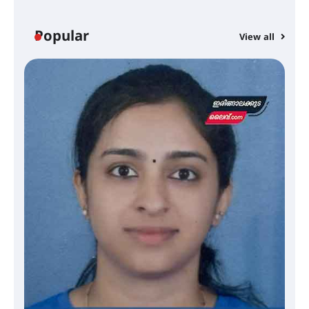
ട്യുണീഷ്യൻ ചിത്രം ” ദി വോയിസ്
ഓഫ് ഹിന്ദ് റജബ് ” ഇരിങ്ങാലക്കുട
Popular
ഫിലിം സൊസൈറ്റി ആഗസ്റ്റ് 7
View all
വെള്ളിയാഴ്ച സ്‌ക്രീൻ ചെയ്യുന്നു
സെന്റ് ജോസഫ്സ് കോളജ്
കോമേഴ്‌സ് അസോസിയേഷന്
തുടക്കമായി
കോമേഴ്സ് എക്സ്പോയുമായി
എസ് എൻ ഹയർ സെക്കൻഡറി
വിദ്യാർത്ഥികൾ
സർഗ്ഗസാഹിതി- കവിതാസംഗമം
2026 കവിതാ ചർച്ച കാട്ടൂർ, ടി. കെ.
ബാലൻ ഹാളിൽ 16ന്