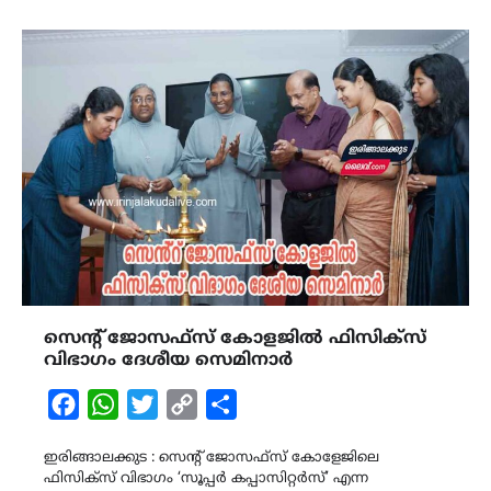
സെൻ്റ് ജോസഫ്സ് കോളജിൽ ഫിസിക്സ്
വിഭാഗം ദേശീയ സെമിനാർ
Facebook
WhatsApp
Twitter
Copy
Share
Link
ഇരിങ്ങാലക്കുട : സെൻ്റ് ജോസഫ്സ് കോളേജിലെ
ഫിസിക്സ് വിഭാഗം ‘സൂപ്പർ കപ്പാസിറ്റർസ്’ എന്ന