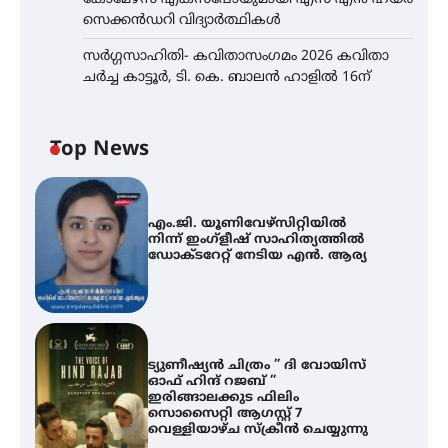
സെക്കൻഡറി വിദ്യാർത്ഥികൾ
സർഗ്ഗസാഹിതി- കവിതാസംഗമം 2026 കവിതാ
ചർച്ച കാട്ടൂർ, ടി. കെ. ബാലൻ ഹാളിൽ 16ന്
Top News
എം.ജി. യൂണിവേഴ്‌സിറ്റിയിൽ
നിന്ന് ഇംഗ്ളീഷ് സാഹിത്യത്തിൽ
ഡോക്ടറേറ്റ് നേടിയ എൻ. ആര്യ
ട്യുണീഷ്യൻ ചിത്രം ” ദി വോയിസ്
ഓഫ് ഹിന്ദ് റജബ് ”
ഇരിങ്ങാലക്കുട ഫിലിം
സൊസൈറ്റി ആഗസ്റ്റ് 7
വെള്ളിയാഴ്ച സ്‌ക്രീൻ ചെയ്യുന്നു