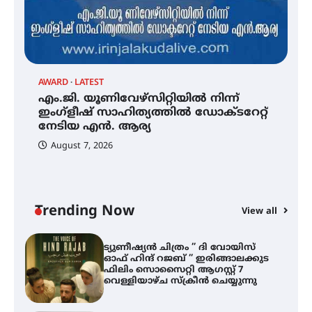
ഇടത്തരം മഴയ്ക്കും കാറ്റിനും
സാധ്യത ഇരിങ്ങാലക്കുടയിൽ 4.4
മില്ലി മീറ്റർ മഴ ലഭിച്ചു
AWARD
LATEST
എം.ജി. യൂണിവേഴ്‌സിറ്റിയിൽ നിന്ന്
എം.ജി. യൂണിവേഴ്‌സിറ്റിയിൽ നിന്ന്
ഇംഗ്ളീഷ് സാഹിത്യത്തിൽ
ഇംഗ്ളീഷ് സാഹിത്യത്തിൽ ഡോക്ടറേറ്റ്
ഡോക്ടറേറ്റ് നേടിയ എൻ. ആര്യ
നേടിയ എൻ. ആര്യ
F
August 7, 2026
ട
ഹ
ട്യുണീഷ്യൻ ചിത്രം ” ദി വോയിസ്
സ
ഓഫ് ഹിന്ദ് റജബ് ” ഇരിങ്ങാലക്കുട
സ
ഫിലിം സൊസൈറ്റി ആഗസ്റ്റ് 7
വെള്ളിയാഴ്ച സ്‌ക്രീൻ ചെയ്യുന്നു
Trending Now
View all
സെന്റ് ജോസഫ്സ് കോളജ്
കോമേഴ്‌സ് അസോസിയേഷന്
തുടക്കമായി