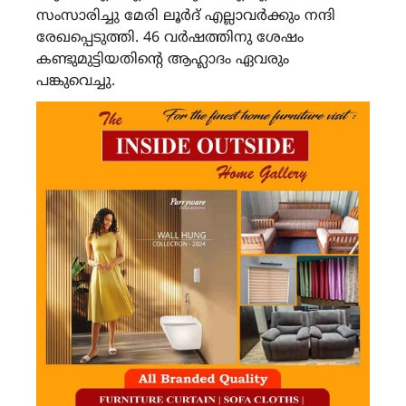
സംസാരിച്ചു മേരി ലൂർദ് എല്ലാവർക്കും നന്ദി
രേഖപ്പെടുത്തി. 46 വർഷത്തിനു ശേഷം
കണ്ടുമുട്ടിയതിന്റെ ആഹ്ലാദം ഏവരും
പങ്കുവെച്ചു.