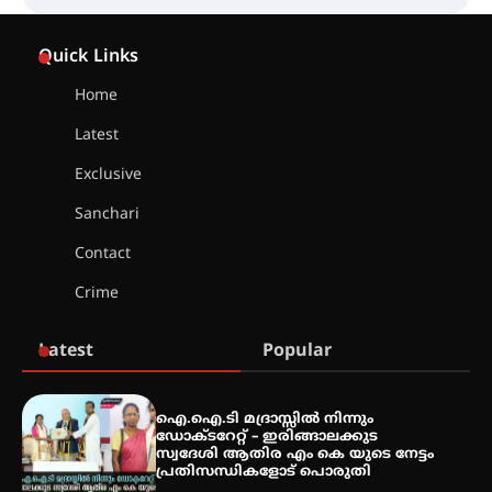
ട്യുണീഷ്യൻ ചിത്രം ” ദി വോയിസ്
ഓഫ് ഹിന്ദ് റജബ് ” ഇരിങ്ങാലക്കുട
Quick Links
ഫിലിം സൊസൈറ്റി ആഗസ്റ്റ് 7
വെള്ളിയാഴ്ച സ്‌ക്രീൻ ചെയ്യുന്നു
Home
Latest
സെന്റ് ജോസഫ്സ് കോളജ്
കോമേഴ്‌സ് അസോസിയേഷന്
Exclusive
തുടക്കമായി
Sanchari
Contact
കോമേഴ്സ് എക്സ്പോയുമായി
Crime
എസ് എൻ ഹയർ സെക്കൻഡറി
വിദ്യാർത്ഥികൾ
Latest
Popular
സർഗ്ഗസാഹിതി- കവിതാസംഗമം
2026 കവിതാ ചർച്ച കാട്ടൂർ, ടി. കെ.
ഐ.ഐ.ടി മദ്രാസ്സിൽ നിന്നും
ബാലൻ ഹാളിൽ 16ന്
ഡോക്ടറേറ്റ് – ഇരിങ്ങാലക്കുട
സ്വദേശി ആതിര എം കെ യുടെ നേട്ടം
പ്രതിസന്ധികളോട് പൊരുതി