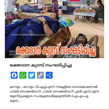
രക്തദാന ക്യാമ്പ് സംഘടിപ്പിച്ചു
Facebook
WhatsApp
Twitter
Copy
Share
Link
കാറളം : കാറളം വി.എച്ച്.എസ് സ്കൂളിലെ വൊക്കേഷണൽ
ഹയർ സെക്കൻഡറി, ഹയർ സെക്കൻഡറി എൻ.എസ്.എസ്
യൂണിറ്റുകളുടെ സംയുക്താഭിമുഖ്യത്തിൽ ഐ.എം.എ
യുടെ…