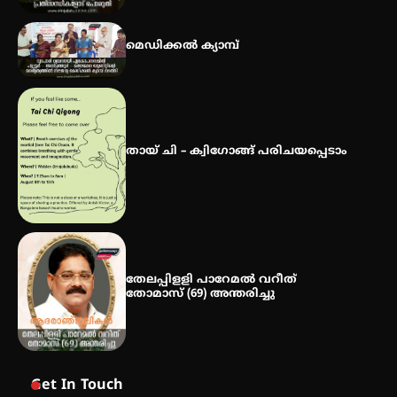
ഇടത്തരം മഴയ്ക്കും കാറ്റിനും
സാധ്യത ഇരിങ്ങാലക്കുടയിൽ 4.4
മെഡിക്കൽ ക്യാമ്പ്
മില്ലി മീറ്റർ മഴ ലഭിച്ചു
തായ് ചി – ക്വിഗോങ്ങ് പരിചയപ്പെടാം
തേലപ്പിളളി പാറേമൽ വറീത്
തോമാസ് (69) അന്തരിച്ചു
Get In Touch