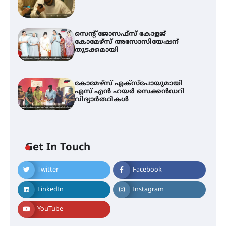
സെന്റ് ജോസഫ്സ് കോളജ്
കോമേഴ്‌സ് അസോസിയേഷന്
തുടക്കമായി
കോമേഴ്സ് എക്സ്പോയുമായി
എസ് എൻ ഹയർ സെക്കൻഡറി
വിദ്യാർത്ഥികൾ
Get In Touch
Twitter
Facebook
LinkedIn
Instagram
YouTube