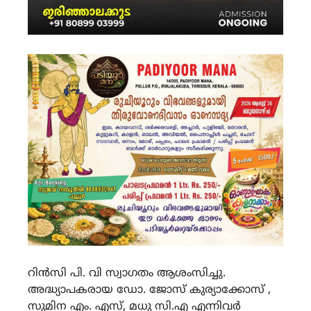
റിൻസി പി. വി സ്വാഗതം ആശംസിച്ചു.
അദ്ധ്യാപകരായ ഡോ. ജോസ് കുര്യാക്കോസ് ,
സുമിന എം. എസ്, മധു സി.എ എന്നിവർ