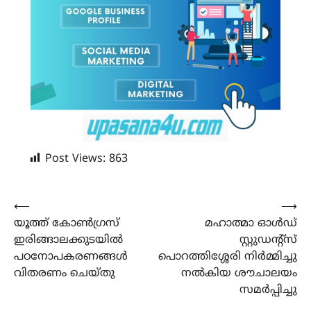
Post Views:
863
Post
⟵
⟶
യൂത്ത് കോൺഗ്രസ്
മഹാത്മാ ഓൾഡ്
navigation
ഇരിങ്ങാലക്കുടയിൽ
സ്റ്റുഡന്റ്സ്
പഠനോപകരണങ്ങൾ
പൊറത്തിശ്ശേരി നിർമ്മിച്ചു
വിതരണം ചെയ്തു
നൽകിയ ശൗചാലയം
സമർപ്പിച്ചു