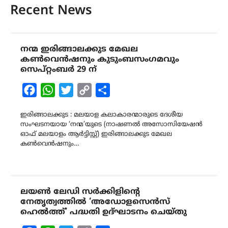
Recent News
നന്മ ഇരിങ്ങാലക്കുട മേഖല
കൺവെൻഷനും കുടുംബസംഗമവും
സെപ്റ്റംബർ 29 ന്
Facebook
WhatsApp
Twitter
Copy
Share
Link
ഇരിങ്ങാലക്കുട : മലയാള കലാകാരന്മാരുടെ ദേശീയ
സംഘടനയായ ‘നന്മ’യുടെ (നാഷണൽ അസോസിയേഷൻ
ഓഫ് മലയാളം ആർട്ടിസ്റ്റ്) ഇരിങ്ങാലക്കുട മേഖല
കൺവെൻഷനും…
ലയൺ ലേഡി സർക്കിളിന്‍റെ
നേതൃത്വത്തിൽ ‘അഡോളസെൻസ്
ഹെൽത്ത്’ പദ്ധതി ഉദ്ഘാടനം ചെയ്തു