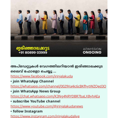
അപ്ഡേറ്റുകൾ വേഗത്തിലറിയാൻ ഇരിങ്ങാലക്കുട
ലൈവ് ഫോളോ ചെയ്യൂ …
https://www.facebook.com/irinjalakuda
▪
join WhatsApp Channel
https://whatsapp.com/channel/0029Va4ic6cBKfhytWZQed3O
▪
join WhatsApp News Group
https://chat.whatsapp.com/K3Ng4NRYDBR7baLXByhAEa
▪
subscribe YouTube channel
https://www.youtube.com/@irinjalakudanews
▪
follow Instagram
https://www.instagram.com/irinjalakudalive