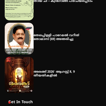
ഡോക്ടറേറ്റ് – ഇരിങ്ങാലക്കുട
തായ് ചി – ക്വിഗോങ്ങ് പരിചയപ്പെടാം
സ്വദേശി ആതിര എം കെ യുടെ
നേട്ടം പ്രതിസന്ധികളോട് പൊരുതി
തേലപ്പിളളി പാറേമൽ വറീത്
തോമാസ് (69) അന്തരിച്ചു
അരങ്ങ് 2026′ ആഗസ്റ്റ് 8, 9
തീയതികളിൽ
Get In Touch