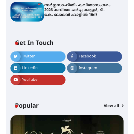
സർഗ്ഗസാഹിതി- കവിതാസംഗമം
2026 കവിതാ ചർച്ച കാട്ടൂർ, ടി.
കെ. ബാലൻ ഹാളിൽ 16ന്
Get In Touch
Twitter
Facebook
LinkedIn
Instagram
YouTube
Popular
View all
സെന്റ് ജോസഫ്സ് കോളജ്