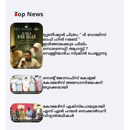
Top News
ട്യുണീഷ്യൻ ചിത്രം ” ദി വോയിസ്
ഓഫ് ഹിന്ദ് റജബ് ”
ഇരിങ്ങാലക്കുട ഫിലിം
സൊസൈറ്റി ആഗസ്റ്റ് 7
വെള്ളിയാഴ്ച സ്‌ക്രീൻ ചെയ്യുന്നു
സെന്റ് ജോസഫ്സ് കോളജ്
കോമേഴ്‌സ് അസോസിയേഷന്
തുടക്കമായി
കോമേഴ്സ് എക്സ്പോയുമായി
എസ് എൻ ഹയർ സെക്കൻഡറി
വിദ്യാർത്ഥികൾ