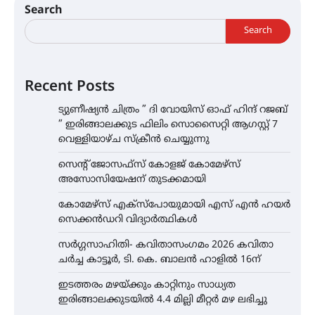
Search
Search
Recent Posts
ട്യുണീഷ്യൻ ചിത്രം ” ദി വോയിസ് ഓഫ് ഹിന്ദ് റജബ്
” ഇരിങ്ങാലക്കുട ഫിലിം സൊസൈറ്റി ആഗസ്റ്റ് 7
വെള്ളിയാഴ്ച സ്‌ക്രീൻ ചെയ്യുന്നു
സെന്റ് ജോസഫ്സ് കോളജ് കോമേഴ്‌സ്
അസോസിയേഷന് തുടക്കമായി
കോമേഴ്സ് എക്സ്പോയുമായി എസ് എൻ ഹയർ
സെക്കൻഡറി വിദ്യാർത്ഥികൾ
സർഗ്ഗസാഹിതി- കവിതാസംഗമം 2026 കവിതാ
ചർച്ച കാട്ടൂർ, ടി. കെ. ബാലൻ ഹാളിൽ 16ന്
ഇടത്തരം മഴയ്ക്കും കാറ്റിനും സാധ്യത
ഇരിങ്ങാലക്കുടയിൽ 4.4 മില്ലി മീറ്റർ മഴ ലഭിച്ചു