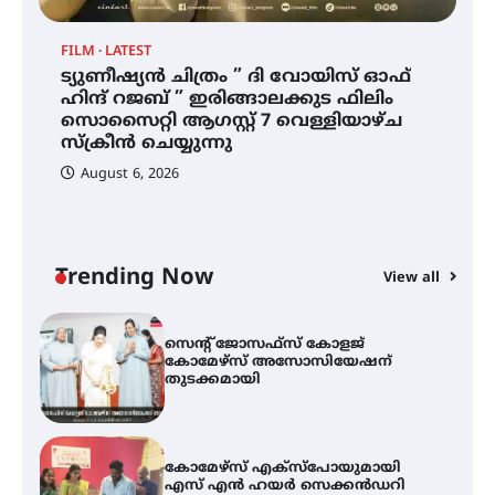
ഡോക്ടറേറ്റ് – ഇരിങ്ങാലക്കുട
സ്വദേശി ആതിര എം കെ യുടെ
നേട്ടം പ്രതിസന്ധികളോട് പൊരുതി
FILM
LATEST
ട്യുണീഷ്യൻ ചിത്രം ” ദി വോയിസ് ഓഫ്
ഹിന്ദ് റജബ് ” ഇരിങ്ങാലക്കുട ഫിലിം
ട്യുണീഷ്യൻ ചിത്രം ” ദി വോയിസ്
സൊസൈറ്റി ആഗസ്റ്റ് 7 വെള്ളിയാഴ്ച
ഓഫ് ഹിന്ദ് റജബ് ” ഇരിങ്ങാലക്കുട
സ്‌ക്രീൻ ചെയ്യുന്നു
ഫിലിം സൊസൈറ്റി ആഗസ്റ്റ് 7
വെള്ളിയാഴ്ച സ്‌ക്രീൻ ചെയ്യുന്നു
August 6, 2026
സെന്റ് ജോസഫ്സ് കോളജ്
കോമേഴ്‌സ് അസോസിയേഷന്
Trending Now
തുടക്കമായി
View all
കോമേഴ്സ് എക്സ്പോയുമായി
എസ് എൻ ഹയർ സെക്കൻഡറി
വിദ്യാർത്ഥികൾ
സർഗ്ഗസാഹിതി- കവിതാസംഗമം