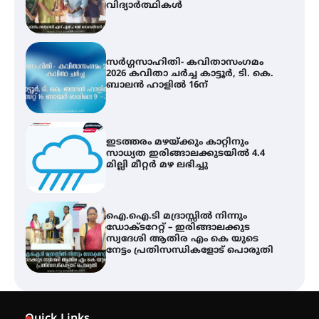
2026 കവിതാ ചർച്ച കാട്ടൂർ, ടി. കെ.
ബാലൻ ഹാളിൽ 16ന്
ഇടത്തരം മഴയ്ക്കും കാറ്റിനും
സാധ്യത ഇരിങ്ങാലക്കുടയിൽ 4.4
മില്ലി മീറ്റർ മഴ ലഭിച്ചു
ഐ.ഐ.ടി മദ്രാസ്സിൽ നിന്നും
ഡോക്ടറേറ്റ് – ഇരിങ്ങാലക്കുട
സ്വദേശി ആതിര എം കെ യുടെ
നേട്ടം പ്രതിസന്ധികളോട് പൊരുതി
ട്യുണീഷ്യൻ ചിത്രം ” ദി വോയിസ്
ഓഫ് ഹിന്ദ് റജബ് ” ഇരിങ്ങാലക്കുട
ഫിലിം സൊസൈറ്റി ആഗസ്റ്റ് 7
വെള്ളിയാഴ്ച സ്‌ക്രീൻ ചെയ്യുന്നു
സെന്റ് ജോസഫ്സ് കോളജ്