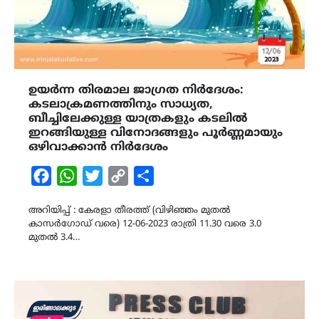
ഉയർന്ന തിരമാല ജാഗ്രത നിർദേശം:
കടലാക്രമണത്തിനും സാധ്യത,
ബീച്ചിലേക്കുള്ള യാത്രകളും കടലിൽ
ഇറങ്ങിയുള്ള വിനോദങ്ങളും പൂർണ്ണമായും
ഒഴിവാക്കാൻ നിർദേശം
Facebook
WhatsApp
Twitter
Copy
Share
Link
അറിയിപ്പ് : കേരളാ തീരത്ത് (വിഴിഞ്ഞം മുതൽ
കാസർഗോഡ് വരെ) 12-06-2023 രാത്രി 11.30 വരെ 3.0
മുതൽ 3.4…