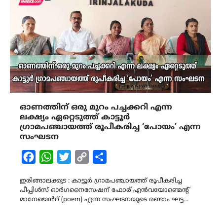
ഓണത്തിന് ഒരു മുറം പച്ചക്കറി എന്ന
ലക്ഷ്യം ഏറ്റെടുത്ത് കാട്ടൂർ
ഗ്രാമപഞ്ചായത്ത് രൂപീകരിച്ച ‘പോയം’ എന്ന
സംഘടന
Facebook
WhatsApp
Twitter
Copy
Share
Link
ഇരിങ്ങാലക്കുട : കാട്ടൂർ ഗ്രാമപഞ്ചായത്ത് രൂപീകരിച്ച
പീപ്പിൾസ് ഓർഗനൈസേഷന് ഫോര് എൻവയോണ്മെന്റ്
മാനേജെൻറ് (poem) എന്ന സംഘടനയുടെ രണ്ടാം ഘട്ട…