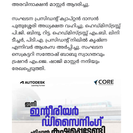
അരവിന്ദാക്ഷൻ മാസ്റ്റർ ആദരിച്ചു.
സംഘടന പ്രസിഡന്റ് ക്യാപ്റ്റൻ ദാസൻ
പുതുശ്ശേരി അധ്യക്ഷത വഹിച്ചു. ഹെഡ്മിസ്ട്രസ്സ്
പി.ജി. ബിന്ദു, റിട്ട. ഹെഡ്മിസ്ട്രസ്സ് എം.ബി. ലിനി
ടീച്ചർ, പിടി.എ. പ്രസിഡന്റ് നിഖിൽ കൃഷ്ണ
എന്നിവർ ആശംസ അർപ്പിച്ചു. സംഘടന
സെക്രട്ടറി സന്തോഷ് ബാബു സ്വാഗതവും
ട്രഷറർ എം.ജെ. ഷാജി മാസ്റ്റർ നന്ദിയും
രേഖപ്പെടുത്തി.