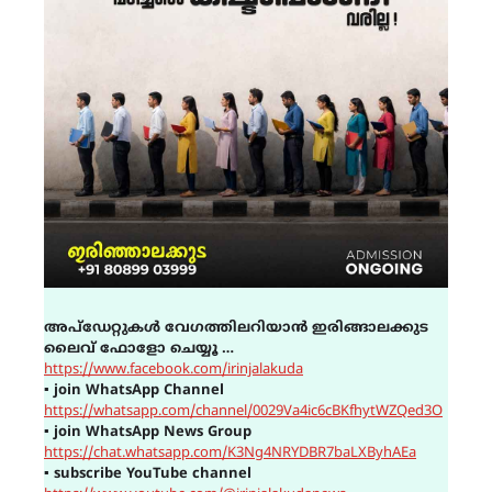
അപ്ഡേറ്റുകൾ വേഗത്തിലറിയാൻ ഇരിങ്ങാലക്കുട
ലൈവ് ഫോളോ ചെയ്യൂ …
https://www.facebook.com/irinjalakuda
▪
join WhatsApp Channel
https://whatsapp.com/channel/0029Va4ic6cBKfhytWZQed3O
▪
join WhatsApp News Group
https://chat.whatsapp.com/K3Ng4NRYDBR7baLXByhAEa
▪
subscribe YouTube channel