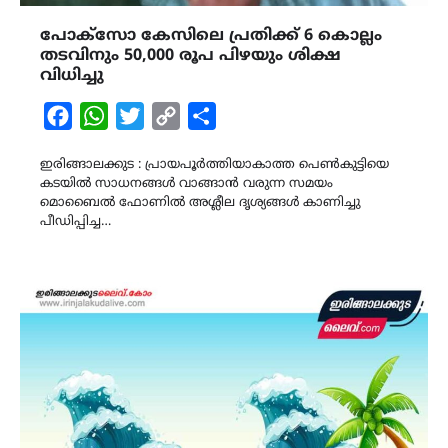
പോക്സോ കേസിലെ പ്രതിക്ക് 6 കൊല്ലം
തടവിനും 50,000 രൂപ പിഴയും ശിക്ഷ
വിധിച്ചു
Facebook
WhatsApp
Twitter
Copy
Share
Link
ഇരിങ്ങാലക്കുട : പ്രായപൂർത്തിയാകാത്ത പെൺകുട്ടിയെ
കടയിൽ സാധനങ്ങൾ വാങ്ങാൻ വരുന്ന സമയം
മൊബൈൽ ഫോണിൽ അശ്ലീല ദൃശ്യങ്ങൾ കാണിച്ചു
പീഡിപ്പിച്ച…