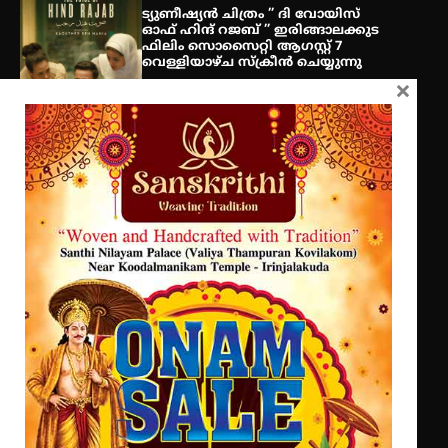
അവധി
ട്യുണീഷ്യൻ ചിത്രം ” ദി വോയിസ്
ഓഫ് ഹിന്ദ് റജബ് ” ഇരിങ്ങാലക്കുട
ഫിലിം സൊസൈറ്റി ആഗസ്റ്റ് 7
വെള്ളിയാഴ്ച സ്‌ക്രീൻ ചെയ്യുന്നു
എം.ജി. യൂണിവേഴ്‌സിറ്റിയിൽ നിന്ന്
×
ഇംഗ്ളീഷ് സാഹിത്യത്തിൽ
ഡോക്ടറേറ്റ് നേടിയ എൻ. ആര്യ
സെന്റ് ജോസഫ്സ് കോളജ്
കോമേഴ്‌സ് അസോസിയേഷന്
തുടക്കമായി
കോമേഴ്സ് എക്സ്പോയുമായി എസ്
എൻ ഹയർ സെക്കൻഡറി
വിദ്യാർത്ഥികൾ
സർഗ്ഗസാഹിതി- കവിതാസംഗമം 2026
കവിതാ ചർച്ച കാട്ടൂർ, ടി. കെ.
ബാലൻ ഹാളിൽ 16ന്