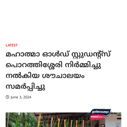
LATEST
മഹാത്മാ ഓൾഡ് സ്റ്റുഡന്റ്സ്
പൊറത്തിശ്ശേരി നിർമ്മിച്ചു
നൽകിയ ശൗചാലയം
സമർപ്പിച്ചു
June 3, 2024