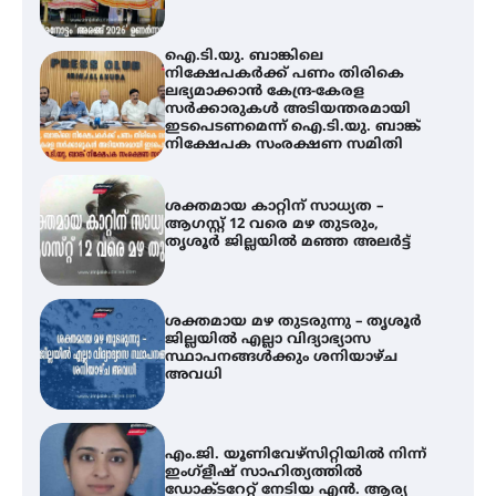
ഇടപെടണമെന്ന് ഐ.ടി.യു. ബാങ്ക്
നിക്ഷേപക സംരക്ഷണ സമിതി
ശക്തമായ കാറ്റിന് സാധ്യത –
ആഗസ്റ്റ് 12 വരെ മഴ തുടരും,
തൃശൂർ ജില്ലയിൽ മഞ്ഞ അലർട്ട്
ശക്തമായ മഴ തുടരുന്നു – തൃശൂർ
ജില്ലയിൽ എല്ലാ വിദ്യാഭ്യാസ
സ്ഥാപനങ്ങൾക്കും ശനിയാഴ്ച
അവധി
എം.ജി. യൂണിവേഴ്‌സിറ്റിയിൽ നിന്ന്
ഇംഗ്ളീഷ് സാഹിത്യത്തിൽ
ഡോക്ടറേറ്റ് നേടിയ എൻ. ആര്യ
ഇരിങ്ങാലക്കുട – ഗുരുവായൂർ –
താനൂർ റെയിൽപാത
യാഥാർത്ഥ്യമാകുന്നു