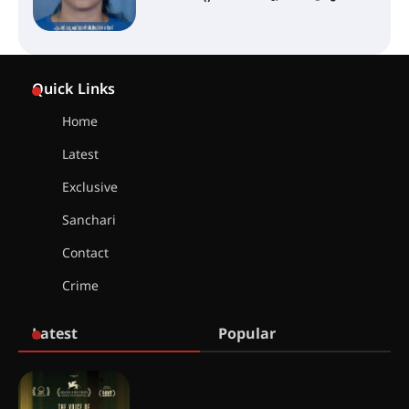
തിരനോട്ടം ‘അരങ്ങ് 2026’ ഉണർന്നു
Quick Links
Home
ഐ.ടി.യു. ബാങ്കിലെ
Latest
നിക്ഷേപകർക്ക് പണം തിരികെ
ലഭ്യമാക്കാൻ കേന്ദ്ര-കേരള
Exclusive
സർക്കാരുകൾ അടിയന്തരമായി
ഇടപെടണമെന്ന് ഐ.ടി.യു. ബാങ്ക്
Sanchari
നിക്ഷേപക സംരക്ഷണ സമിതി
Contact
ശക്തമായ കാറ്റിന് സാധ്യത –
Crime
ആഗസ്റ്റ് 12 വരെ മഴ തുടരും,
തൃശൂർ ജില്ലയിൽ മഞ്ഞ അലർട്ട്
Latest
Popular
ശക്തമായ മഴ തുടരുന്നു – തൃശൂർ
ജില്ലയിൽ എല്ലാ വിദ്യാഭ്യാസ
സ്ഥാപനങ്ങൾക്കും ശനിയാഴ്ച