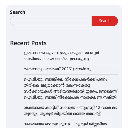
Search
Search
Recent Posts
ഇരിങ്ങാലക്കുട – ഗുരുവായൂർ – താനൂർ
റെയിൽപാത യാഥാർത്ഥ്യമാകുന്നു
തിരനോട്ടം ‘അരങ്ങ് 2026’ ഉണർന്നു
ഐ.ടി.യു. ബാങ്കിലെ നിക്ഷേപകർക്ക് പണം
തിരികെ ലഭ്യമാക്കാൻ കേന്ദ്ര-കേരള
സർക്കാരുകൾ അടിയന്തരമായി ഇടപെടണമെന്ന്
ഐ.ടി.യു. ബാങ്ക് നിക്ഷേപക സംരക്ഷണ സമിതി
ശക്തമായ കാറ്റിന് സാധ്യത – ആഗസ്റ്റ് 12 വരെ മഴ
തുടരും, തൃശൂർ ജില്ലയിൽ മഞ്ഞ അലർട്ട്
ശക്തമായ മഴ തുടരുന്നു – തൃശൂർ ജില്ലയിൽ