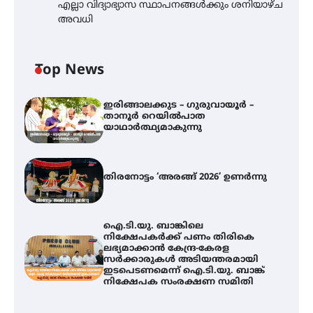
എല്ലാ വിദ്യാഭ്യാസ സ്ഥാപനങ്ങൾക്കും ശനിയാഴ്ച
അവധി
Top News
ഇരിങ്ങാലക്കുട – ഗുരുവായൂർ –
താനൂർ റെയിൽപാത
യാഥാർത്ഥ്യമാകുന്നു
തിരനോട്ടം ‘അരങ്ങ് 2026’ ഉണർന്നു
ഐ.ടി.യു. ബാങ്കിലെ
നിക്ഷേപകർക്ക് പണം തിരികെ
ലഭ്യമാക്കാൻ കേന്ദ്ര-കേരള
സർക്കാരുകൾ അടിയന്തരമായി
ഇടപെടണമെന്ന് ഐ.ടി.യു. ബാങ്ക്
നിക്ഷേപക സംരക്ഷണ സമിതി