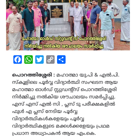
Facebook
WhatsApp
Twitter
Copy
Share
Link
പൊറത്തിശ്ശേരി :
മഹാത്മാ യു.പി & എൽ.പി.
സ്കൂളിലെ പൂർവ്വ വിദ്യാർത്ഥി സംഘടന ആയ
മഹാത്മാ ഓൾഡ് സ്റ്റുഡന്റ്സ് പൊറത്തിശ്ശേരി
നിർമ്മിച്ചു നൽകിയ ശൗചാലയം സമർപ്പിച്ചു.
എസ് എസ് എൽ സി , പ്ലസ് ടു പരീക്ഷകളിൽ
ഫുൾ എ പ്ലസ് നേടിയ പൂർവ്വ
വിദ്യാർത്ഥികൾകളേയും പൂർവ്വ
വിദ്യാർത്ഥികളുടെ മക്കൾക്കളേയും പ്രഥമ
പ്രധാന അധ്യാപകൻ ആയ എം.കെ.