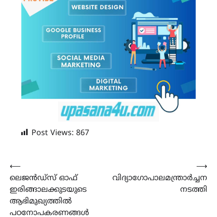
Post Views:
867
Post
⟵
⟶
ലെജന്‍ഡ്‌സ് ഓഫ്
വിദ്യാഗോപാലമന്ത്രാർച്ചന
navigation
ഇരിങ്ങാലക്കുടയുടെ
നടത്തി
ആഭിമുഖ്യത്തില്‍
പഠനോപകരണങ്ങള്‍