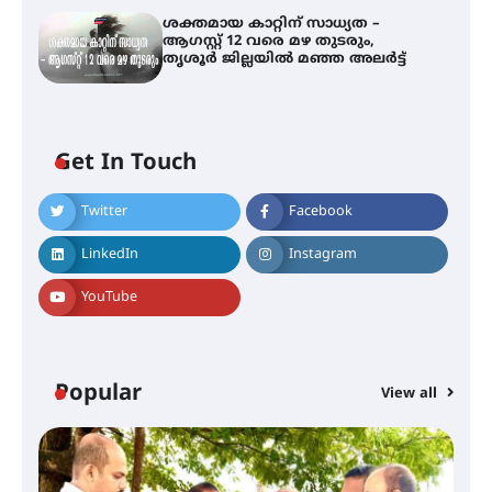
ശക്തമായ കാറ്റിന് സാധ്യത –
ആഗസ്റ്റ് 12 വരെ മഴ തുടരും,
തൃശൂർ ജില്ലയിൽ മഞ്ഞ അലർട്ട്
തിരനോട്ടം ‘അരങ്ങ് 2026’ ഉണർന്നു
Get In Touch
ഐ.ടി.യു. ബാങ്കിലെ
നിക്ഷേപകർക്ക് പണം തിരികെ
Twitter
Facebook
ലഭ്യമാക്കാൻ കേന്ദ്ര-കേരള
സർക്കാരുകൾ അടിയന്തരമായി
ഇടപെടണമെന്ന് ഐ.ടി.യു. ബാങ്ക്
LinkedIn
Instagram
നിക്ഷേപക സംരക്ഷണ സമിതി
YouTube
ശക്തമായ കാറ്റിന് സാധ്യത –
ആഗസ്റ്റ് 12 വരെ മഴ തുടരും,
തൃശൂർ ജില്ലയിൽ മഞ്ഞ അലർട്ട്
Popular
View all
ശക്തമായ മഴ തുടരുന്നു – തൃശൂർ
ജില്ലയിൽ എല്ലാ വിദ്യാഭ്യാസ
സ്ഥാപനങ്ങൾക്കും ശനിയാഴ്ച