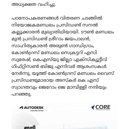
അധ്യക്ഷത വഹിച്ചു.
പഠനോപകരണങ്ങൾ വിതരണ ചടങ്ങിൽ
നിയോജകമണ്ഡലം പ്രസിഡണ്ട് സനൽ
കല്ലൂക്കാരൻ മുഖ്യാതിഥിയായി. ടൗൺ മണ്ഡലം
മുൻ പ്രസിഡണ്ട് ശ്രീറാം ജയപാലൻ,
സാഹിത്യകാരൻ അരുൺ ഗാന്ധിഗ്രാം,
കോൺഗ്രസ് മണ്ഡലം സെക്രട്ടറി എസി
സുരേഷ്, കെഎസ്‌യു ജില്ലാ എക്സിക്യൂട്ടീവ്
ഗിഫ്റ്റിസൺ ബിജു എന്നിവർ ആശംസകൾ
നേർന്നു. യൂത്ത് കോൺഗ്രസ് മണ്ഡലം വൈസ്
പ്രസിഡണ്ടുമാരായ അസ്‌കർ കെ എസ്
സ്വാഗതവും ജെറോം ജെ മാമ്പിള്ളി നന്ദിയും
പറഞ്ഞു.