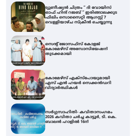
സെന്റ് ജോസഫ്സ് കോളജ്
കോമേഴ്‌സ് അസോസിയേഷന്
തുടക്കമായി
കോമേഴ്സ് എക്സ്പോയുമായി
എസ് എൻ ഹയർ സെക്കൻഡറി
വിദ്യാർത്ഥികൾ
സർഗ്ഗസാഹിതി- കവിതാസംഗമം
2026 കവിതാ ചർച്ച കാട്ടൂർ, ടി. കെ.
ബാലൻ ഹാളിൽ 16ന്
ശക്തമായ മഴ തുടരുന്നു – തൃശൂർ
ജില്ലയിൽ എല്ലാ വിദ്യാഭ്യാസ
സ്ഥാപനങ്ങൾക്കും ശനിയാഴ്ച
അവധി