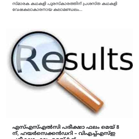
സ്മാരക കഥകളി പുരസ്കാരത്തിന് പ്രശസ്ത കഥകളി
വേഷകലാകാരനായ കലാമണ്ഡലം…
എസ്എസ്എൽസി പരീക്ഷാ ഫലം മെയ് 8
ന്, ഹയർസെക്കൻഡറി – വിഎച്ച്എസ്ഇ