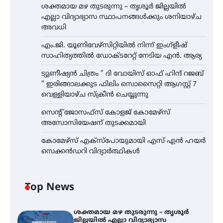
ശക്തമായ മഴ തുടരുന്നു – തൃശൂർ ജില്ലയിൽ
എല്ലാ വിദ്യാഭ്യാസ സ്ഥാപനങ്ങൾക്കും ശനിയാഴ്ച
അവധി
എം.ജി. യൂണിവേഴ്‌സിറ്റിയിൽ നിന്ന് ഇംഗ്ളീഷ്
സാഹിത്യത്തിൽ ഡോക്ടറേറ്റ് നേടിയ എൻ. ആര്യ
ട്യുണീഷ്യൻ ചിത്രം ” ദി വോയിസ് ഓഫ് ഹിന്ദ് റജബ്
” ഇരിങ്ങാലക്കുട ഫിലിം സൊസൈറ്റി ആഗസ്റ്റ് 7
വെള്ളിയാഴ്ച സ്‌ക്രീൻ ചെയ്യുന്നു
സെന്റ് ജോസഫ്സ് കോളജ് കോമേഴ്‌സ്
അസോസിയേഷന് തുടക്കമായി
കോമേഴ്സ് എക്സ്പോയുമായി എസ് എൻ ഹയർ
സെക്കൻഡറി വിദ്യാർത്ഥികൾ
Top News
ശക്തമായ മഴ തുടരുന്നു – തൃശൂർ
ജില്ലയിൽ എല്ലാ വിദ്യാഭ്യാസ