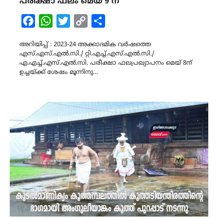
പരീക്ഷാ ഫലം മെയ് 9 ന്
Facebook
WhatsApp
Twitter
Copy
Share
Link
അറിയിപ്പ് : 2023-24 അക്കാദമിക വർഷത്തെ
എസ്.എസ്.എൽ.സി./ റ്റി.എച്ച്.എസ്.എൽ.സി./
എ.എച്ച്.എസ്.എൽ.സി. പരീക്ഷാ ഫലപ്രഖ്യാപനം മെയ് 8ന്
ഉച്ചയ്ക്ക് ശേഷം മൂന്നിനു…