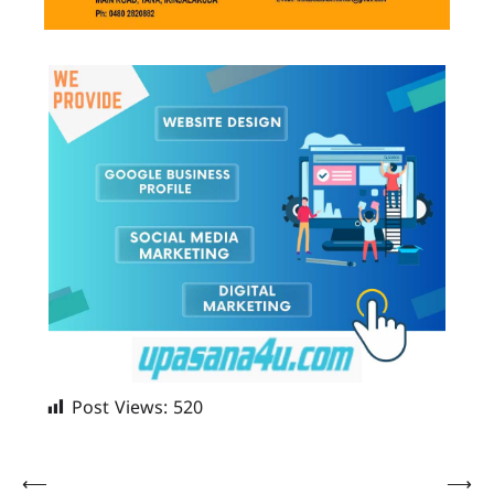
Post Views:
520
Post
⟵
⟶