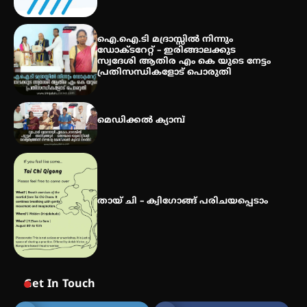
സർഗ്ഗസാഹിതി- കവിതാസംഗമം
2026 കവിതാ ചർച്ച കാട്ടൂർ, ടി. കെ.
ഐ.ഐ.ടി മദ്രാസ്സിൽ നിന്നും
ബാലൻ ഹാളിൽ 16ന്
ഡോക്ടറേറ്റ് – ഇരിങ്ങാലക്കുട
സ്വദേശി ആതിര എം കെ യുടെ നേട്ടം
പ്രതിസന്ധികളോട് പൊരുതി
മെഡിക്കൽ ക്യാമ്പ്
തായ് ചി – ക്വിഗോങ്ങ് പരിചയപ്പെടാം
Get In Touch