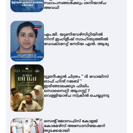
സ്ഥാപനങ്ങൾക്കും ശനിയാഴ്ച
അവധി
എം.ജി. യൂണിവേഴ്‌സിറ്റിയിൽ
നിന്ന് ഇംഗ്ളീഷ് സാഹിത്യത്തിൽ
ഡോക്ടറേറ്റ് നേടിയ എൻ. ആര്യ
ട്യുണീഷ്യൻ ചിത്രം ” ദി വോയിസ്
ഓഫ് ഹിന്ദ് റജബ് ”
ഇരിങ്ങാലക്കുട ഫിലിം
സൊസൈറ്റി ആഗസ്റ്റ് 7
വെള്ളിയാഴ്ച സ്‌ക്രീൻ ചെയ്യുന്നു
സെന്റ് ജോസഫ്സ് കോളജ്
കോമേഴ്‌സ് അസോസിയേഷന്
തുടക്കമായി