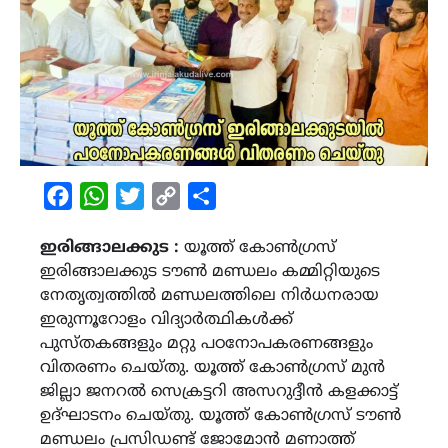
Facebook
WhatsApp
Twitter
Copy
Share
Link
ഇരിങ്ങാലക്കുട :
യൂത്ത് കോൺഗ്രസ്
ഇരിങ്ങാലക്കുട ടൗൺ മണ്ഡലം കമ്മിറ്റിയുടെ
നേതൃത്വത്തിൽ മണ്ഡലത്തിലെ നിർധനരായ
ഇരുന്നൂറോളം വിദ്യാർത്ഥികൾക്ക്
പുസ്തകങ്ങളും മറ്റു പഠനോപകരണങ്ങളും
വിതരണം ചെയ്തു. യൂത്ത് കോൺഗ്രസ് മുൻ
ജില്ലാ ജനറൽ സെക്രട്ടറി അസറുദ്ദീൻ കളക്കാട്ട്
ഉദ്ഘാടനം ചെയ്തു. യൂത്ത് കോൺഗ്രസ് ടൗൺ
മണ്ഡലം പ്രസിഡണ്ട് ജോമോൻ മണാത്ത്