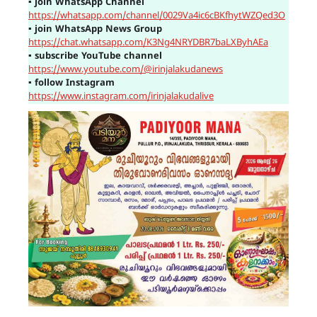
▪
join WhatsApp Channel
https://whatsapp.com/channel/0029Va4ic6cBKfhytWZQed3O
▪
join WhatsApp News Group
https://chat.whatsapp.com/K3Ng4NRYDBR7baLXByhAEa
▪
subscribe YouTube channel
https://www.youtube.com/@irinjalakudanews
▪
follow Instagram
https://www.instagram.com/irinjalakudalive