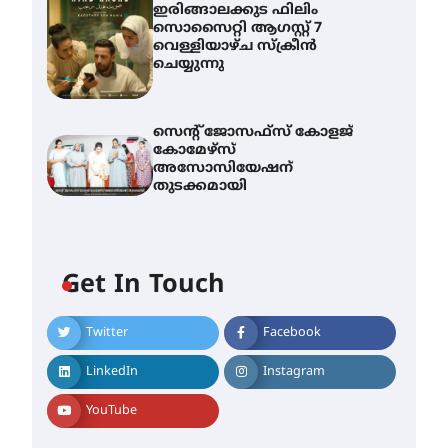
ഇരിങ്ങാലക്കുട ഫിലിം
സൊസൈറ്റി ആഗസ്റ്റ് 7
വെള്ളിയാഴ്ച സ്‌ക്രീൻ
ചെയ്യുന്നു
സെന്റ് ജോസഫ്സ് കോളജ്
കോമേഴ്‌സ്
അസോസിയേഷന്
തുടക്കമായി
എം.ജി. യൂണിവേഴ്‌സിറ്റിയിൽ
നിന്ന് ഇംഗ്ളീഷ്
സാഹിത്യത്തിൽ ഡോക്ടറേറ്റ്
Get In Touch
നേടിയ എൻ. ആര്യ
August 7, 2026
Twitter
Facebook
ട്യുണീഷ്യൻ ചിത്രം ” ദി
വോയിസ് ഓഫ് ഹിന്ദ് റജബ് ”
ഇരിങ്ങാലക്കുട ഫിലിം
LinkedIn
Instagram
സൊസൈറ്റി ആഗസ്റ്റ് 7
വെള്ളിയാഴ്ച സ്‌ക്രീൻ
YouTube
ചെയ്യുന്നു