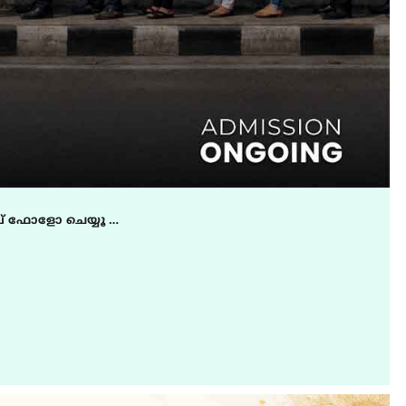
് ഫോളോ ചെയ്യൂ …