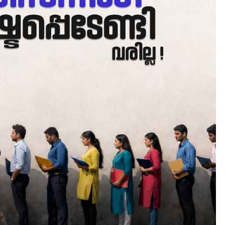
CAMPUS
LATEST
സെന്റ് ജോസഫ്സ് കോളജ്
കോമേഴ്‌സ് അസോസിയേഷ
തുടക്കമായി
August 6, 2026