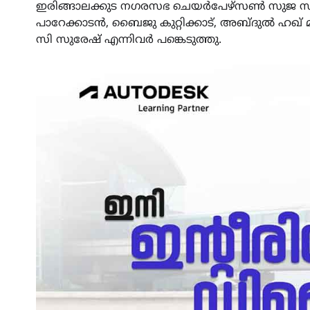
ഇരിങ്ങാലക്കുട നഗരസഭ ചെയർപേഴ്സൺ സുജ സഞ്ജ
പാറേക്കാടൻ, ബൈജു കുറ്റിക്കാട്, അബ്ദുൽ ഹഖ് മ
സി സുരേഷ് എന്നിവർ പങ്കെടുത്തു.