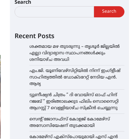
Search
Search
Recent Posts
ശക്തമായ മഴ തുടരുന്നു – തൃശൂർ ജില്ലയിൽ
എല്ലാ വിദ്യാഭ്യാസ സ്ഥാപനങ്ങൾക്കും
ശനിയാഴ്ച അവധി
എം.ജി. യൂണിവേഴ്‌സിറ്റിയിൽ നിന്ന് ഇംഗ്ളീഷ്
സാഹിത്യത്തിൽ ഡോക്ടറേറ്റ് നേടിയ എൻ.
ആര്യ
ട്യുണീഷ്യൻ ചിത്രം ” ദി വോയിസ് ഓഫ് ഹിന്ദ്
റജബ് ” ഇരിങ്ങാലക്കുട ഫിലിം സൊസൈറ്റി
ആഗസ്റ്റ് 7 വെള്ളിയാഴ്ച സ്‌ക്രീൻ ചെയ്യുന്നു
സെന്റ് ജോസഫ്സ് കോളജ് കോമേഴ്‌സ്
അസോസിയേഷന് തുടക്കമായി
കോമേഴ്സ് എക്സ്പോയുമായി എസ് എൻ