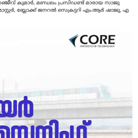
ീവ് കുമാർ, മണ്ഡലം പ്രസിഡണ്ട് മാരായ സാജു
ാസ്റ്റർ, ബ്ലോക്ക് ജനറൽ സെക്രട്ടറി എം.ആർ ഷാജു, എ