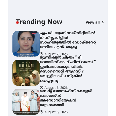
എം.ജി. യൂണിവേഴ്‌സിറ്റിയിൽ
നിന്ന് ഇംഗ്ളീഷ്
സാഹിത്യത്തിൽ ഡോക്ടറേറ്റ്
നേടിയ എൻ. ആര്യ
Trending Now
View all
AWA
August 7, 2026
എം
ട്യുണീഷ്യൻ ചിത്രം ” ദി
വോയിസ് ഓഫ് ഹിന്ദ് റജബ് ”
നി
ഇരിങ്ങാലക്കുട ഫിലിം
സാ
സൊസൈറ്റി ആഗസ്റ്റ് 7
ന
വെള്ളിയാഴ്ച സ്‌ക്രീൻ
ചെയ്യുന്നു
A
August 6, 2026
സെന്റ് ജോസഫ്സ് കോളജ്
കോമേഴ്‌സ്
അസോസിയേഷന്
തുടക്കമായി
August 6, 2026
കോമേഴ്സ്
എക്സ്പോയുമായി എസ്
എൻ ഹയർ സെക്കൻഡറി
വിദ്യാർത്ഥികൾ
August 6, 2026