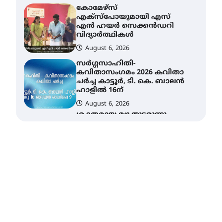
സർഗ്ഗസാഹിതി-
കവിതാസംഗമം 2026 കവിതാ
ചർച്ച കാട്ടൂർ, ടി. കെ. ബാലൻ
ഹാളിൽ 16ന്
August 6, 2026
ശക്തമായ മഴ തുടരുന്നു –
തൃശൂർ ജില്ലയിൽ എല്ലാ
വിദ്യാഭ്യാസ
സ്ഥാപനങ്ങൾക്കും
ശനിയാഴ്ച അവധി
August 7, 2026
എം.ജി. യൂണിവേഴ്‌സിറ്റിയിൽ
നിന്ന് ഇംഗ്ളീഷ്
സാഹിത്യത്തിൽ ഡോക്ടറേറ്റ്
നേടിയ എൻ. ആര്യ
August 7, 2026
ട്യുണീഷ്യൻ ചിത്രം ” ദി
വോയിസ് ഓഫ് ഹിന്ദ് റജബ് ”
ഇരിങ്ങാലക്കുട ഫിലിം
സൊസൈറ്റി ആഗസ്റ്റ് 7
വെള്ളിയാഴ്ച സ്‌ക്രീൻ
ചെയ്യുന്നു