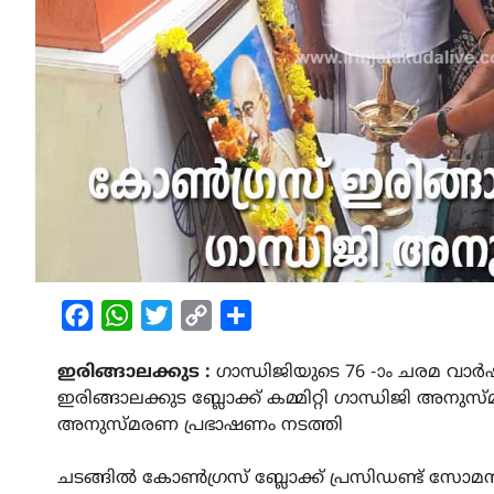
Facebook
WhatsApp
Twitter
Copy
Share
Link
ഇരിങ്ങാലക്കുട :
ഗാന്ധിജിയുടെ 76 -ാം ചരമ വ
ഇരിങ്ങാലക്കുട ബ്ലോക്ക് കമ്മിറ്റി ഗാന്ധിജി അന
അനുസ്മരണ പ്രഭാഷണം നടത്തി
ചടങ്ങിൽ കോൺഗ്രസ് ബ്ലോക്ക് പ്രസിഡണ്ട് സോമൻ