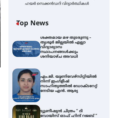
ഹയർ സെക്കൻഡറി വിദ്യാർത്ഥികൾ
Top News
ശക്തമായ മഴ തുടരുന്നു –
തൃശൂർ ജില്ലയിൽ എല്ലാ
വിദ്യാഭ്യാസ
സ്ഥാപനങ്ങൾക്കും
ശനിയാഴ്ച അവധി
എം.ജി. യൂണിവേഴ്‌സിറ്റിയിൽ
നിന്ന് ഇംഗ്ളീഷ്
സാഹിത്യത്തിൽ ഡോക്ടറേറ്റ്
നേടിയ എൻ. ആര്യ
ട്യുണീഷ്യൻ ചിത്രം ” ദി
വോയിസ് ഓഫ് ഹിന്ദ് റജബ് ”