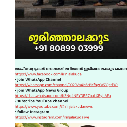
അപ്ഡേറ്റുകൾ വേഗത്തിലറിയാൻ ഇരിങ്ങാലക്കുട ലൈവ
https://www.facebook.com/irinjalakuda
▪
join WhatsApp Channel
https://whatsapp.com/channel/0029Va4ic6cBKfhytWZQed3O
▪
join WhatsApp News Group
https://chat.whatsapp.com/K3Ng4NRYDBR7baLXByhAEa
▪
subscribe YouTube channel
https://www.youtube.com/@irinjalakudanews
▪
follow Instagram
https://www.instagram.com/irinjalakudalive