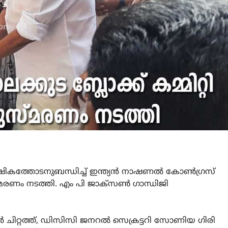
ാർഷികത്തോടനുബന്ധിച്ച് ഇന്ത്യൻ നാഷണൽ കോൺഗ്രസ്
ുസ്മരണം നടത്തി. എം പി ജാക്സൺ ഗാന്ധിജി
 ചിറ്റത്ത്, ഡിസിസി ജനറൽ സെക്രട്ടറി സോണിയ ഗിരി