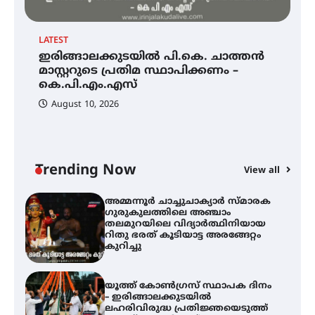
LATEST
EX
ഇരിങ്ങാലക്കുടയിൽ പി.കെ. ചാത്തൻ
അ
ഇരിങ്ങാലക്കുടയിൽ പി.കെ.
ചാത്തൻ മാസ്റ്ററുടെ പ്രതിമ
മാസ്റ്ററുടെ പ്രതിമ സ്ഥാപിക്കണം –
ഗ
സ്ഥാപിക്കണം – കെ.പി.എം.എസ്
കെ.പി.എം.എസ്
ത
ഭ
August 10, 2026
അമ്മന്നൂർ ചാച്ചുചാക്യാർ സ്മാരക
ഗുരുകുലത്തിലെ അഞ്ചാം
തലമുറയിലെ വിദ്യാർത്ഥിനിയായ
റിതു ഭരത് കൂടിയാട്ട അരങ്ങേറ്റം
Trending Now
കുറിച്ചു
View all
യൂത്ത് കോൺഗ്രസ്‌ സ്ഥാപക ദിനം
– ഇരിങ്ങാലക്കുടയിൽ
ലഹരിവിരുദ്ധ പ്രതിജ്ഞയെടുത്ത്
യൂത്ത് കോൺഗ്രസ്
അരങ്ങ് 2026-ന്
സാംസ്കാരികപ്പൊലിമയോടെ
സമാപനം