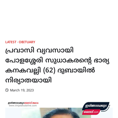
LATEST
OBITUARY
പ്രവാസി വ്യവസായി
പോളശ്ശേരി സുധാകരൻ്റെ ഭാര്യ
കനകവല്ലി (62) ദുബായിൽ
നിര്യാതയായി
March 19, 2023