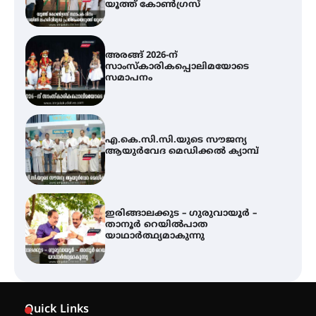
എ.കെ.സി.സി.യുടെ സൗജന്യ
ആയുർവേദ മെഡിക്കൽ ക്യാമ്പ്
ഇരിങ്ങാലക്കുട – ഗുരുവായൂർ –
താനൂർ റെയിൽപാത
യാഥാർത്ഥ്യമാകുന്നു
ഇരിങ്ങാലക്കുടയിൽ പി.കെ.
ചാത്തൻ മാസ്റ്ററുടെ പ്രതിമ
സ്ഥാപിക്കണം – കെ.പി.എം.എസ്
അമ്മന്നൂർ ചാച്ചുചാക്യാർ സ്മാരക
ഗുരുകുലത്തിലെ അഞ്ചാം
തലമുറയിലെ വിദ്യാർത്ഥിനിയായ
Quick Links
റിതു ഭരത് കൂടിയാട്ട അരങ്ങേറ്റം