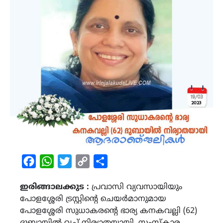
Facebook
WhatsApp
Twitter
Copy
Share
Link
ഇരിങ്ങാലക്കുട :
പ്രവാസി വ്യവസായിയും
പോളശ്ശേരി ട്രസ്റ്റിന്‍റെ ചെയർമാനുമായ
പോളശ്ശേരി സുധാകരൻ്റെ ഭാര്യ കനകവല്ലി (62)
ദുബായിൽ വച്ച് നിര്യാതയായി. സംസ്കാര