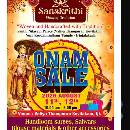
സർക്കാരുകൾ അടിയന്തരമായി
ഇടപെടണമെന്ന് ഐ.ടി.യു. ബാങ്ക്
നിക്ഷേപക സംരക്ഷണ സമിതി
ശക്തമായ കാറ്റിന് സാധ്യത – ആഗസ്റ്റ്
12 വരെ മഴ തുടരും, തൃശൂർ
ജില്ലയിൽ മഞ്ഞ അലർട്ട്
ശക്തമായ മഴ തുടരുന്നു – തൃശൂർ
ജില്ലയിൽ എല്ലാ വിദ്യാഭ്യാസ
സ്ഥാപനങ്ങൾക്കും ശനിയാഴ്ച
അവധി
Get In Touch
Twitter
Facebook
LinkedIn
Instagram
YouTube