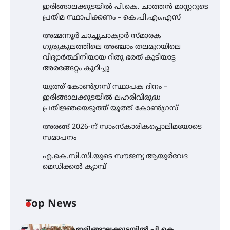
ഇരിങ്ങാലക്കുടയിൽ പി.കെ. ചാത്തൻ മാസ്റ്ററുടെ
പ്രതിമ സ്ഥാപിക്കണം – കെ.പി.എം.എസ്
അമ്മന്നൂർ ചാച്ചുചാക്യാർ സ്മാരക
ഗുരുകുലത്തിലെ അഞ്ചാം തലമുറയിലെ
വിദ്യാർത്ഥിനിയായ റിതു ഭരത് കൂടിയാട്ട
അരങ്ങേറ്റം കുറിച്ചു
യൂത്ത് കോൺഗ്രസ്‌ സ്ഥാപക ദിനം –
ഇരിങ്ങാലക്കുടയിൽ ലഹരിവിരുദ്ധ
പ്രതിജ്ഞയെടുത്ത് യൂത്ത് കോൺഗ്രസ്
അരങ്ങ് 2026-ന് സാംസ്കാരികപ്പൊലിമയോടെ
സമാപനം
എ.കെ.സി.സി.യുടെ സൗജന്യ ആയുർവേദ
മെഡിക്കൽ ക്യാമ്പ്
Top News