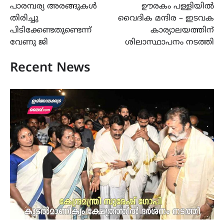
പാരമ്പര്യ അരങ്ങുകൾ
ഊരകം പള്ളിയിൽ
navigation
തിരിച്ചു
വൈദിക മന്ദിര – ഇടവക
പിടിക്കേണ്ടതുണ്ടെന്ന്
കാര്യാലയത്തിന്
വേണു ജി
ശിലാസ്ഥാപനം നടത്തി
Recent News