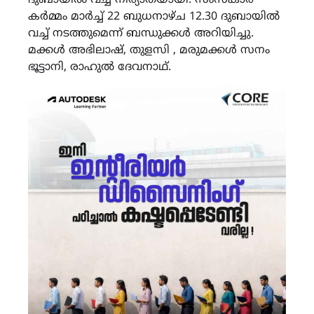
കർമ്മം മാർച്ച് 22 ബുധനാഴ്ച 12.30 ദുബായിൽ
വച്ച് നടത്തുമെന്ന് ബന്ധുക്കൾ അറിയിച്ചു.
മക്കൾ അഭിലാഷ്, തുളസി , മരുമക്കൾ സനം
ഭൂട്ടാനി, രാഹുൽ ദേവനാഥ്.