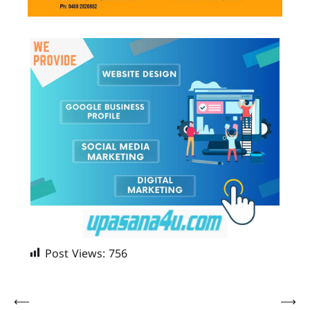
Post Views:
756
Post
⟵
⟶