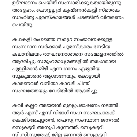
ഉദ്ഘാടനം ചെയ്ത് സംസാരിക്കുകയായിരുന്നു
അദ്ദേഹം. ചൊവ്വല്ലൂർ കൃഷ്ണൻകുട്ടി സ്മാരക
സാഹിത്യ പുരസ്കാരങ്ങൾ ചടങ്ങിൽ വിതരണം
ചെയ്തു.
കഥകളി രംഗത്തെ സമഗ്ര സംഭാവനക്കുള്ള
സംസ്ഥാന സർക്കാർ പുരസ്കാരം നേടിയ
കലാനിലയം രാഘവനാശാനെ സമ്മേളനത്തിൽ
ആദരിച്ചു. സമൂഹമാധ്യമങ്ങളിൽ തരംഗമായ
പുള്ളിമാൻ മിഴി എന്ന ഗാനം എഴുതിയ
സുകുമാരൻ ആശാനേയും, കോട്ടായി
കാരണവർ വനിതാ കാവടി ചിന്ത്
സംഘത്തേയും വേദിയിൽ ആദരിച്ചു.
കവി കല്ലറ അജയൻ മുഖ്യപ്രഭാഷണം നടത്തി.
ആർ എസ് എസ് വിഭാഗ് സഹ സംഘചാലക്
കെ.ജി.അച്യുതൻ, തപസ്യ സംസ്ഥാന ജനറൽ
സെക്രട്ടറി അനൂപ് കുന്നത്ത്, സെക്രട്ടറി
സി.സി.സുരേഷ്, ജില്ല ജനറൽ സെക്രട്ടറി