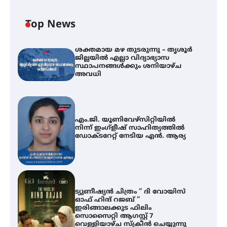
Top News
ശക്തമായ മഴ തുടരുന്നു – തൃശൂർ
ജില്ലയിൽ എല്ലാ വിദ്യാഭ്യാസ
സ്ഥാപനങ്ങൾക്കും ശനിയാഴ്ച
അവധി
എം.ജി. യൂണിവേഴ്‌സിറ്റിയിൽ
നിന്ന് ഇംഗ്ളീഷ് സാഹിത്യത്തിൽ
ഡോക്ടറേറ്റ് നേടിയ എൻ. ആര്യ
ട്യുണീഷ്യൻ ചിത്രം ” ദി വോയിസ്
ഓഫ് ഹിന്ദ് റജബ് ”
ഇരിങ്ങാലക്കുട ഫിലിം
സൊസൈറ്റി ആഗസ്റ്റ് 7
വെള്ളിയാഴ്ച സ്‌ക്രീൻ ചെയ്യുന്നു