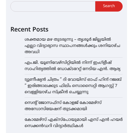
Search
Recent Posts
ശക്തമായ മഴ തുടരുന്നു – തൃശൂർ ജില്ലയിൽ
എല്ലാ വിദ്യാഭ്യാസ സ്ഥാപനങ്ങൾക്കും ശനിയാഴ്ച
അവധി
എം.ജി. യൂണിവേഴ്‌സിറ്റിയിൽ നിന്ന് ഇംഗ്ളീഷ്
സാഹിത്യത്തിൽ ഡോക്ടറേറ്റ് നേടിയ എൻ. ആര്യ
ട്യുണീഷ്യൻ ചിത്രം ” ദി വോയിസ് ഓഫ് ഹിന്ദ് റജബ്
” ഇരിങ്ങാലക്കുട ഫിലിം സൊസൈറ്റി ആഗസ്റ്റ് 7
വെള്ളിയാഴ്ച സ്‌ക്രീൻ ചെയ്യുന്നു
സെന്റ് ജോസഫ്സ് കോളജ് കോമേഴ്‌സ്
അസോസിയേഷന് തുടക്കമായി
കോമേഴ്സ് എക്സ്പോയുമായി എസ് എൻ ഹയർ
സെക്കൻഡറി വിദ്യാർത്ഥികൾ