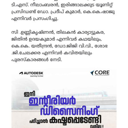
ടി.എസ്. നീലാംബരൻ, ഇരിങ്ങാലക്കുട യൂണിറ്റ്
പ്രസിഡണ്ട് ഡോ. പ്രദീപ് കുമാർ, കെ.കെ.ഷാജു
എന്നിവർ പ്രസംഗിച്ചു.
സി .ഉണ്ണികൃഷ്ണൻ, തിലകൻ കാര്യാട്ടുകര,
ജിതിൻ ഉദയകുമാർ എന്നിവർ കഥയിലും,
കെ.കെ. യതീന്ദ്രൻ, ഡോ.ജിജി വി.വി., ശോഭ
.ജി.ചേലക്കര എന്നിവർ കവിതയിലും
പുരസ്കാരങ്ങൾ നേടി.