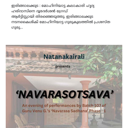
ഇരിങ്ങാലക്കുട : മോഹിനിയാട്ട കലാകാരി ഹൃദ്യ
ഹരിദാസിനെ ദൂരദർശൻ ഗ്രേഡ്
ആർട്ടിസ്റ്റായി തിരഞ്ഞെടുത്തു. ഇരിങ്ങാലക്കുട
നടനകൈശികി മോഹിനിയാട്ട ഗുരുകുലത്തിൽ പ്രശസ്ത
ഗുരു…