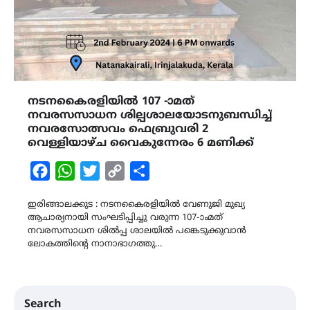
നടനകൈരളിയിൽ 107 -ാമത്
നവരസസാധന ശില്പശാലയോടനുബന്ധിച്ച്
നവരസോത്സവം ഫെബ്രുവരി 2
വെള്ളിയാഴ്ച വൈകുന്നേരം 6 മണിക്ക്
Facebook
WhatsApp
Twitter
Copy
Share
Link
ഇരിങ്ങാലക്കുട : നടനകൈരളിയിൽ വേണുജി മുഖ്യ
ആചാര്യനായി സംഘടിപ്പിച്ചു വരുന്ന 107-ാംമത്
നവരസസാധന ശിൽപ്പ ശാലയിൽ പങ്കെടുക്കുവാൻ
ലോകത്തിന്റെ നാനാഭാഗത്തു…
Search