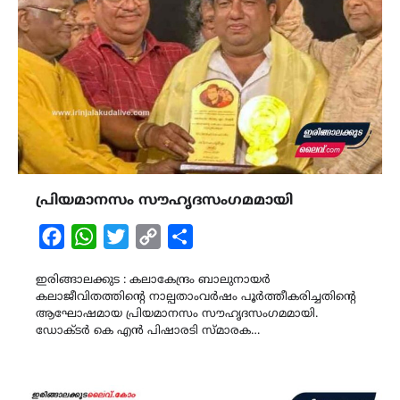
പ്രിയമാനസം സൗഹൃദസംഗമമായി
Facebook
WhatsApp
Twitter
Copy
Share
Link
ഇരിങ്ങാലക്കുട : കലാകേന്ദ്രം ബാലുനായർ
കലാജീവിതത്തിന്‍റെ നാല്പതാംവർഷം പൂർത്തീകരിച്ചതിന്‍റെ
ആഘോഷമായ പ്രിയമാനസം സൗഹൃദസംഗമമായി.
ഡോക്ടർ കെ എൻ പിഷാരടി സ്മാരക…