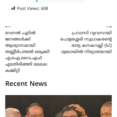
Post Views:
608
Post
⟵
⟶
വേനൽ ചൂടിൽ
പ്രവാസി വ്യവസായി
navigation
ജനങ്ങൾക്ക്
പോളശ്ശേരി സുധാകരൻ്റെ
ആശ്വാസമായി
ഭാര്യ കനകവല്ലി (62)
തണ്ണീർപന്തൽ ഒരുക്കി
ദുബായിൽ നിര്യാതയായി
എ.ഐ.വൈ.എഫ്
എടതിരിഞ്ഞി മേഖല
കമ്മിറ്റി
Recent News