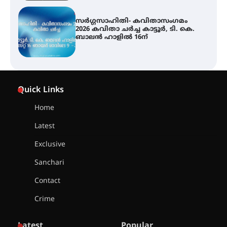
ശക്തമായ മഴ തുടരുന്നു – തൃശൂർ
ജില്ലയിൽ എല്ലാ വിദ്യാഭ്യാസ
സ്ഥാപനങ്ങൾക്കും ശനിയാഴ്ച
അവധി
എം.ജി. യൂണിവേഴ്‌സിറ്റിയിൽ നിന്ന്
ഇംഗ്ളീഷ് സാഹിത്യത്തിൽ
Quick Links
ഡോക്ടറേറ്റ് നേടിയ എൻ. ആര്യ
Home
Latest
ട്യുണീഷ്യൻ ചിത്രം ” ദി വോയിസ്
ഓഫ് ഹിന്ദ് റജബ് ” ഇരിങ്ങാലക്കുട
Exclusive
ഫിലിം സൊസൈറ്റി ആഗസ്റ്റ് 7
വെള്ളിയാഴ്ച സ്‌ക്രീൻ ചെയ്യുന്നു
Sanchari
Contact
സെന്റ് ജോസഫ്സ് കോളജ്
Crime
കോമേഴ്‌സ് അസോസിയേഷന്
തുടക്കമായി
Latest
Popular