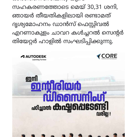
സഹകരണത്തോടെ മെയ് 30,31 ശനി,
ഞായർ തീയതികളിലായി രണ്ടാമത്
ദൃശ്യമോഹനം ഡാൻസ് ഫെസ്റ്റിവൽ
എറണാകുളം ചാവറ കൾച്ചറൽ സെൻ്റർ
തിയേറ്റർ ഹാളിൽ സംഘടിപ്പിക്കുന്നു.