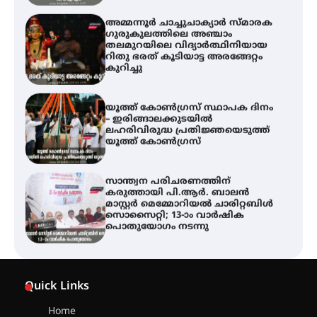
അമ്മന്നൂർ ചാച്ചുചാക്യാർ സ്മാരക
ഗുരുകുലത്തിലെ അഞ്ചാം
തലമുറയിലെ വിദ്യാർത്ഥിനിയായ
റിതു ഭരത് കൂടിയാട്ട അരങ്ങേറ്റം
കുറിച്ചു
യൂത്ത് കോൺഗ്രസ്‌ സ്ഥാപക ദിനം
– ഇരിങ്ങാലക്കുടയിൽ
ലഹരിവിരുദ്ധ പ്രതിജ്ഞയെടുത്ത്
യൂത്ത് കോൺഗ്രസ്
സാന്ത്വന പരിചരണത്തിന്
കരുത്തായി പി.ആർ. ബാലൻ
മാസ്റ്റർ മെമ്മോറിയൽ ചാരിറ്റബിൾ
സൊസൈറ്റി; 13-ാം വാർഷിക
പൊതുയോഗം നടന്നു
30 -ാമത് ലോചനം ബെംഗളൂരുവിൽ
Quick Links
Home