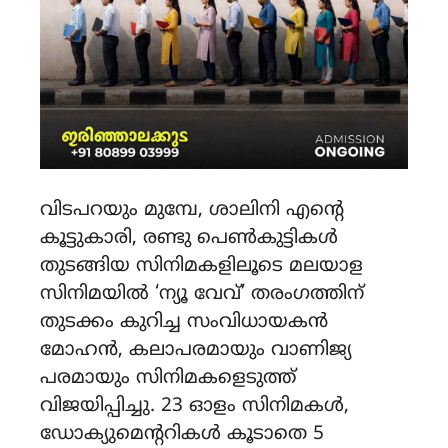
വിടപറയും മുമ്പേ, ശാലിനി എൻ്റെ
കൂട്ടുകാരി, രണ്ടു പെൺകുട്ടികൾ
തുടങ്ങിയ സിനിമകളിലൂടെ മലയാള
സിനിമയിൽ ‘ന്യൂ വേവ്’ തരംഗത്തിന്
തുടക്കം കുറിച്ച സംവിധായകൻ
മോഹൻ, കലാപരമായും വാണിജ്യ
പരമായും സിനിമകളെടുത്ത്
വിജയിപ്പിച്ചു. 23 ഓളം സിനിമകൾ,
ഡോക്യുമെന്ററികൾ കൂടാതെ 5