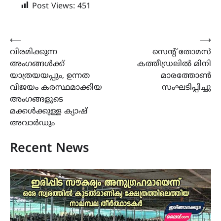
Post Views:
451
Post
⟵
⟶
വിരമിക്കുന്ന
സെന്റ് തോമസ്
navigation
അംഗങ്ങൾക്ക്
കത്തീഡ്രലില്‍ മിനി
യാത്രയയപ്പും, ഉന്നത
മാരത്തോണ്‍
വിജയം കരസ്ഥമാക്കിയ
സംഘടിപ്പിച്ചു
അംഗങ്ങളുടെ
മക്കൾക്കുള്ള ക്യാഷ്
അവാർഡും
Recent News