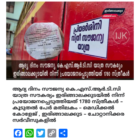
ആദ്യ ദിനം സൗജന്യ കെ.എസ്.ആർ.ടി.സി
യാത്ര സൗകര്യം ഇരിങ്ങാലക്കുടയിൽ നിന്ന്
പ്രയോജനപ്പെടുത്തിയത് 1780 സ്ത്രീകൾ –
കൂടുതൽ പേർ മതിലകം – മെഡിക്കൽ
കോളേജ് , ഇരിങ്ങാലക്കുട – ചോറ്റാനിക്കര
സർവീസുകളിൽ
Facebook
WhatsApp
Twitter
Copy
Share