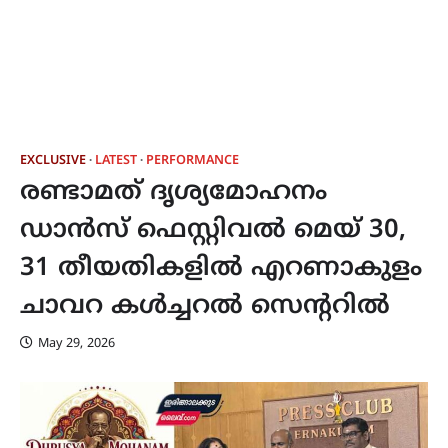
EXCLUSIVE
LATEST
PERFORMANCE
രണ്ടാമത് ദൃശ്യമോഹനം
ഡാൻസ് ഫെസ്റ്റിവൽ മെയ് 30,
31 തീയതികളിൽ എറണാകുളം
ചാവറ കൾച്ചറൽ സെന്ററിൽ
May 29, 2026