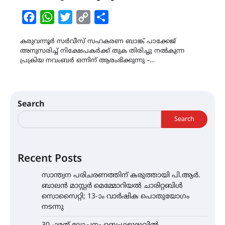
Facebook
WhatsApp
Twitter
Copy
Share
Link
കരുവന്നൂർ സർവീസ് സഹകരണ ബാങ്ക് പാക്കേജ്
അനുസരിച്ച് നിക്ഷേപകർക്ക് തുക തിരിച്ചു നൽകുന്ന
പ്രക്രിയ നവംബർ ഒന്നിന് ആരംഭിക്കുന്നു –…
Search
Search
Recent Posts
സാന്ത്വന പരിചരണത്തിന് കരുത്തായി പി.ആർ.
ബാലൻ മാസ്റ്റർ മെമ്മോറിയൽ ചാരിറ്റബിൾ
സൊസൈറ്റി; 13-ാം വാർഷിക പൊതുയോഗം
നടന്നു