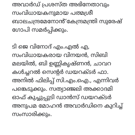
അവാർഡ് പ്രശസ്‌ത അഭിനേതാവും
സംവിധായകനുമായ പത്മശ്രീ
ബാലചന്ദ്രമേനോൻ് കേന്ദ്രമന്ത്രി സുരേഷ്
ഗോപി സമർപ്പിക്കും.
ടി ജെ വിനോദ് എം.എൽ എ,
സംവിധായകരായ വിനയൻ, സിബി
മലയിൽ, ബി ഉണ്ണികൃഷ്ണൻ, ചാവറ
കൾച്ചറൽ സെന്റർ ഡയറക്ടർ ഫാ.
അനിൽ ഫിലിപ്പ് സി.എം.ഐ., എന്നിവർ
പങ്കെടുക്കും. സത്യാഞ്ജലി അക്കാദമി
ഓഫ് കുച്ചുപ്പുടി ഡാൻസ് ഡയറക്ടർ
അനുപമ മോഹൻ അവാർഡിനെ കുറിച്ച്
സംസാരിക്കും.