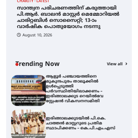
CHARITY
LATEST
LA
സാന്ത്വന പരിചരണത്തിന് കരുത്തായി
3
സാന്ത്വന പരിചരണത്തിന്
പി.ആർ. ബാലൻ മാസ്റ്റർ മെമ്മോറിയൽ
കരുത്തായി പി.ആർ. ബാലൻ
മാസ്റ്റർ മെമ്മോറിയൽ ചാരിറ്റബിൾ
ചാരിറ്റബിൾ സൊസൈറ്റി; 13-ാം
സൊസൈറ്റി; 13-ാം വാർഷിക
വാർഷിക പൊതുയോഗം നടന്നു
പൊതുയോഗം നടന്നു
August 10, 2026
30 -ാമത് ലോചനം ബെംഗളൂരുവിൽ
Trending Now
View all
ആളൂർ പഞ്ചായത്തിനെ
മുകുന്ദപുരം താലൂക്കിൽ
ഉൾപ്പെടുത്തി
പർവസ്ഥിതിയിലാക്കണം –
ഇരിങ്ങാലക്കുട റെയിൽവേ
സ്റ്റേഷൻ വികസനസമിതി
ഇരിങ്ങാലക്കുടയിൽ പി.കെ.
ചാത്തൻ മാസ്റ്ററുടെ പ്രതിമ
സ്ഥാപിക്കണം – കെ.പി.എം.എസ്