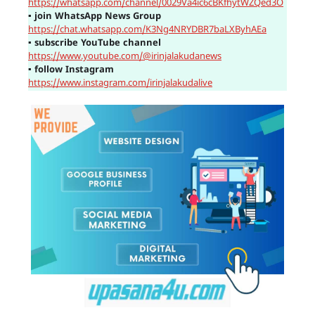
https://whatsapp.com/channel/0029Va4ic6cBKfhytWZQed3O
▪
join WhatsApp News Group
https://chat.whatsapp.com/K3Ng4NRYDBR7baLXByhAEa
▪
subscribe YouTube channel
https://www.youtube.com/@irinjalakudanews
▪
follow Instagram
https://www.instagram.com/irinjalakudalive