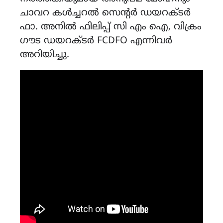
ചാവറ കൾച്ചറൽ സെന്റർ ഡയറക്ടർ
ഫാ. അനിൽ ഫിലിപ്പ് സി എം ഐ, വിക്രം
ഗൗട ഡയറക്ടർ FCDFO എന്നിവർ
അറിയിച്ചു.