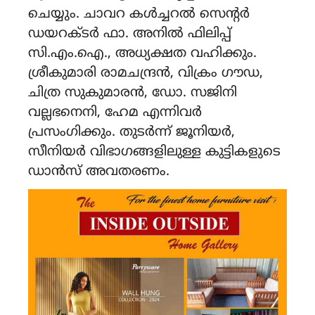
ചെയ്യും. ചാവറ കൾച്ചറൽ സെന്റർ
ഡയറക്ടർ ഫാ. അനിൽ ഫിലിപ്പ്
സി.എം.ഐ., അധ്യക്ഷത വഹിക്കും.
ശ്രീകുമാരി രാമചന്ദ്രൻ, വിക്രം ഗൗഡ,
ചിത്ര സുകുമാരൻ, ഡോ. സജിനി
വല്ലഭനെനി, ഹേമ എന്നിവർ
പ്രസംഗിക്കും. തുടർന്ന് ജൂനിയർ,
സീനിയർ വിഭാഗങ്ങളിലുള്ള കുട്ടികളുടെ
ഡാൻസ് അവതരണം.