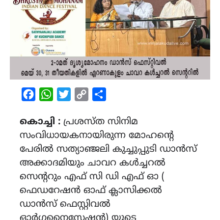
Facebook
WhatsApp
Twitter
Copy
Share
Link
കൊച്ചി :
പ്രശസ്ത സിനിമ
സംവിധായകനായിരുന്ന മോഹൻ്റെ
പേരിൽ സത്യാഞ്ജലി കുച്ചുപ്പുടി ഡാൻസ്
അക്കാദമിയും ചാവറ കൾച്ചറൽ
സെന്ററും എഫ് സി ഡി എഫ് ഓ (
ഫെഡറേഷൻ ഓഫ് ക്ലാസിക്കൽ
ഡാൻസ് ഫെസ്റ്റിവൽ
ഓർഗനൈസേഷൻ) യുടെ