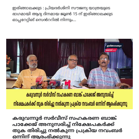
Link
ഇരിങ്ങാലക്കുട : പ്രിയദർശിനി സൗജന്യ യാത്രയുടെ
ഭാഗമായി ആദ്യ ദിനമായ ജൂൺ 15 ന് ഇരിങ്ങാലക്കുട
ഓപ്പറേറ്റിങ് സെൻററിൽ നിന്നും…
കരുവന്നൂർ സർവീസ് സഹകരണ ബാങ്ക്
പാക്കേജ് അനുസരിച്ച് നിക്ഷേപകർക്ക്
തുക തിരിച്ചു നൽകുന്ന പ്രക്രിയ നവംബർ
ഒന്നിന് ആരംഭിക്കുന്നു