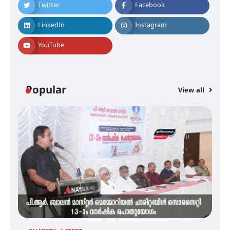
Twitter
Facebook
ആളൂർ പഞ്ചായത്തിനെ
മുകുന്ദപുരം താലൂക്കിൽ
LinkedIn
Instagram
ഉൾപ്പെടുത്തി
പർവസ്ഥിതിയിലാക്കണം –
ഇരിങ്ങാലക്കുട റെയിൽവേ
YouTube
സ്റ്റേഷൻ വികസനസമിതി
ഇരിങ്ങാലക്കുടയിൽ പി.കെ.
Popular
ചാത്തൻ മാസ്റ്ററുടെ പ്രതിമ
View all
സ്ഥാപിക്കണം – കെ.പി.എം.എസ്
അമ്മന്നൂർ ചാച്ചുചാക്യാർ സ്മാരക
ഗുരുകുലത്തിലെ അഞ്ചാം
തലമുറയിലെ വിദ്യാർത്ഥിനിയായ
റിതു ഭരത് കൂടിയാട്ട അരങ്ങേറ്റം
കുറിച്ചു
യൂത്ത് കോൺഗ്രസ്‌ സ്ഥാപക ദിനം
– ഇരിങ്ങാലക്കുടയിൽ
ലഹരിവിരുദ്ധ പ്രതിജ്ഞയെടുത്ത്
യൂത്ത് കോൺഗ്രസ്