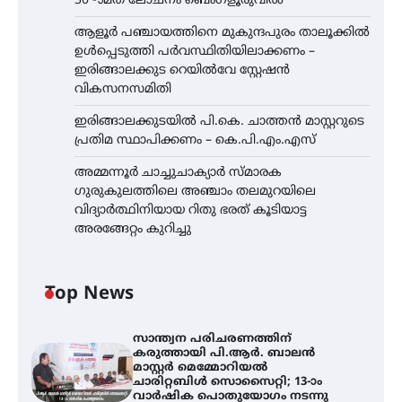
30 -ാമത് ലോചനം ബെംഗളൂരുവിൽ
ആളൂർ പഞ്ചായത്തിനെ മുകുന്ദപുരം താലൂക്കിൽ
ഉൾപ്പെടുത്തി പർവസ്ഥിതിയിലാക്കണം –
ഇരിങ്ങാലക്കുട റെയിൽവേ സ്റ്റേഷൻ
വികസനസമിതി
ഇരിങ്ങാലക്കുടയിൽ പി.കെ. ചാത്തൻ മാസ്റ്ററുടെ
പ്രതിമ സ്ഥാപിക്കണം – കെ.പി.എം.എസ്
അമ്മന്നൂർ ചാച്ചുചാക്യാർ സ്മാരക
ഗുരുകുലത്തിലെ അഞ്ചാം തലമുറയിലെ
വിദ്യാർത്ഥിനിയായ റിതു ഭരത് കൂടിയാട്ട
അരങ്ങേറ്റം കുറിച്ചു
Top News
സാന്ത്വന പരിചരണത്തിന്
കരുത്തായി പി.ആർ. ബാലൻ
മാസ്റ്റർ മെമ്മോറിയൽ
ചാരിറ്റബിൾ സൊസൈറ്റി; 13-ാം
വാർഷിക പൊതുയോഗം നടന്നു