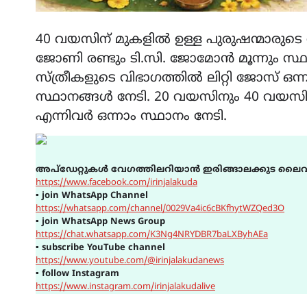
40 വയസിന് മുകളില്‍ ഉള്ള പുരുഷന്മാരുടെ 
ജോണി രണ്ടും ടി.സി. ജോമോന്‍ മൂന്നും സ്ഥ
സ്ത്രീകളുടെ വിഭാഗത്തില്‍ ലിറ്റി ജോസ് ഒന്
സ്ഥാനങ്ങള്‍ നേടി. 20 വയസിനും 40 വയസ
എന്നിവര്‍ ഒന്നാം സ്ഥാനം നേടി.
അപ്ഡേറ്റുകൾ വേഗത്തിലറിയാൻ ഇരിങ്ങാലക്കുട ലൈവ
https://www.facebook.com/irinjalakuda
▪
join WhatsApp Channel
https://whatsapp.com/channel/0029Va4ic6cBKfhytWZQed3O
▪
join WhatsApp News Group
https://chat.whatsapp.com/K3Ng4NRYDBR7baLXByhAEa
▪
subscribe YouTube channel
https://www.youtube.com/@irinjalakudanews
▪
follow Instagram
https://www.instagram.com/irinjalakudalive