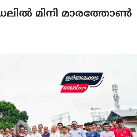
രലില്‍ മിനി മാരത്തോണ്‍