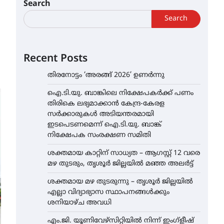
Search
Search
Recent Posts
തിരനോട്ടം ‘അരങ്ങ് 2026’ ഉണർന്നു
ഐ.ടി.യു. ബാങ്കിലെ നിക്ഷേപകർക്ക് പണം
തിരികെ ലഭ്യമാക്കാൻ കേന്ദ്ര-കേരള
സർക്കാരുകൾ അടിയന്തരമായി
ഇടപെടണമെന്ന് ഐ.ടി.യു. ബാങ്ക്
നിക്ഷേപക സംരക്ഷണ സമിതി
ശക്തമായ കാറ്റിന് സാധ്യത – ആഗസ്റ്റ് 12 വരെ
മഴ തുടരും, തൃശൂർ ജില്ലയിൽ മഞ്ഞ അലർട്ട്
ശക്തമായ മഴ തുടരുന്നു – തൃശൂർ ജില്ലയിൽ
എല്ലാ വിദ്യാഭ്യാസ സ്ഥാപനങ്ങൾക്കും
ശനിയാഴ്ച അവധി
എം.ജി. യൂണിവേഴ്‌സിറ്റിയിൽ നിന്ന് ഇംഗ്ളീഷ്