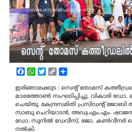
Facebook
WhatsApp
Twitter
Copy
Share
Link
ഇരിങ്ങാലക്കുട : സെന്റ് തോമസ് കത്തീഡ്ര
മാരത്തോണ്‍ സംഘടിപ്പിച്ചു. വികാരി ഡോ. ല
ചെയ്തു. കേന്ദ്രസമിതി പ്രസിഡന്റ് ജോബി അക്ക
സാബു ചെറിയാടന്‍, അഡ്വ.എം.എം. ഷാജന്‍
ഡോ. സുനില്‍ ഡേവീസ്, ജോ. കണ്‍വീനര്‍ സൈമ
നല്‍കി.