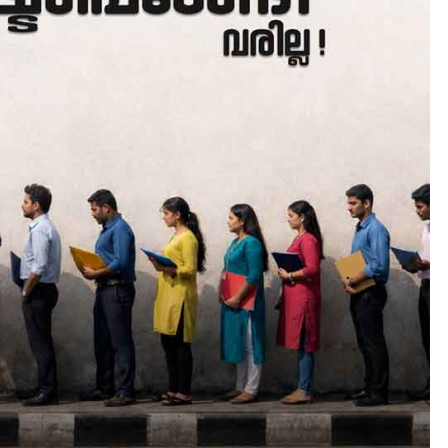
ALERT
LATEST
NOTICE
ശക്തമായ മഴ തുടരുന്നു –
തൃശൂർ ജില്ലയിൽ എല്ലാ
വിദ്യാഭ്യാസ സ്ഥാപനങ്ങൾക്
ശനിയാഴ്ച അവധി
August 7, 2026