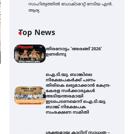
സാഹിത്യത്തിൽ ഡോക്ടറേറ്റ് നേടിയ എൻ.
ആര്യ
Top News
തിരനോട്ടം ‘അരങ്ങ് 2026’
ഉണർന്നു
ഐ.ടി.യു. ബാങ്കിലെ
നിക്ഷേപകർക്ക് പണം
തിരികെ ലഭ്യമാക്കാൻ കേന്ദ്ര-
കേരള സർക്കാരുകൾ
അടിയന്തരമായി
ഇടപെടണമെന്ന് ഐ.ടി.യു.
ബാങ്ക് നിക്ഷേപക
സംരക്ഷണ സമിതി
ശക്തമായ കാറ്റിന് സാധ്യത –