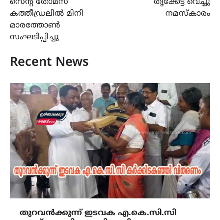
സെന്റ് തോമസ്
തൃക്കേട്ട വെച്ചു
navigation
കത്തീഡ്രലില്‍ മിനി
നമസ്കാരം
മാരത്തോണ്‍
സംഘടിപ്പിച്ചു
Recent News
തുറവൻക്കുന്ന് ഇടവക എ.കെ.സി.സി