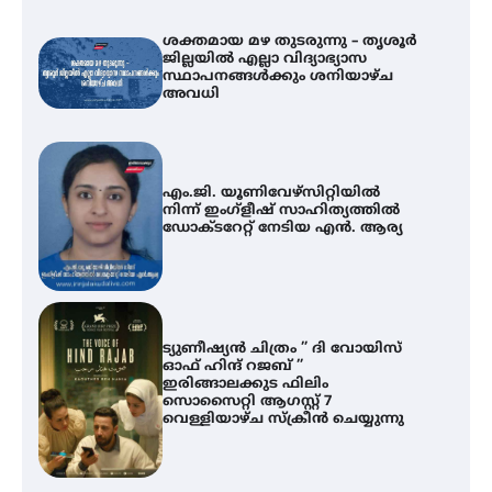
ശക്തമായ മഴ തുടരുന്നു – തൃശൂർ
ജില്ലയിൽ എല്ലാ വിദ്യാഭ്യാസ
സ്ഥാപനങ്ങൾക്കും ശനിയാഴ്ച
അവധി
എം.ജി. യൂണിവേഴ്‌സിറ്റിയിൽ
നിന്ന് ഇംഗ്ളീഷ് സാഹിത്യത്തിൽ
ഡോക്ടറേറ്റ് നേടിയ എൻ. ആര്യ
ട്യുണീഷ്യൻ ചിത്രം ” ദി വോയിസ്
ഓഫ് ഹിന്ദ് റജബ് ”
ഇരിങ്ങാലക്കുട ഫിലിം
സൊസൈറ്റി ആഗസ്റ്റ് 7
വെള്ളിയാഴ്ച സ്‌ക്രീൻ ചെയ്യുന്നു