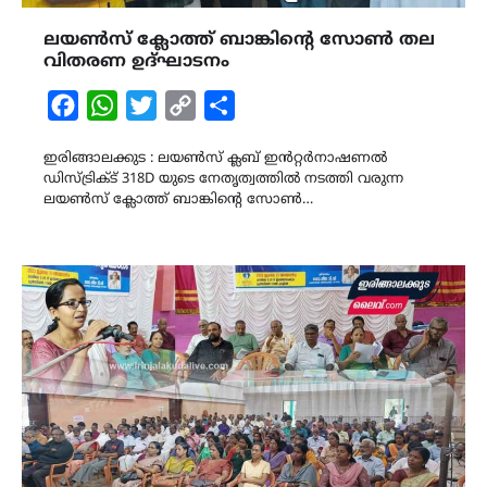
ലയൺസ് ക്ലോത്ത് ബാങ്കിൻ്റെ സോൺ തല
വിതരണ ഉദ്ഘാടനം
Facebook
WhatsApp
Twitter
Copy
Share
Link
ഇരിങ്ങാലക്കുട : ലയൺസ് ക്ലബ് ഇൻറ്റർനാഷണൽ
ഡിസ്ട്രിക്ട് 318D യുടെ നേതൃത്വത്തിൽ നടത്തി വരുന്ന
ലയൺസ് ക്ലോത്ത് ബാങ്കിൻ്റെ സോൺ…