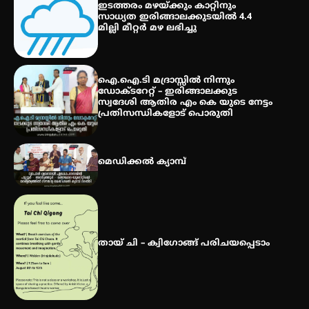
ഇടത്തരം മഴയ്ക്കും കാറ്റിനും
വിദ്യാർത്ഥികൾ
സാധ്യത ഇരിങ്ങാലക്കുടയിൽ 4.4
മില്ലി മീറ്റർ മഴ ലഭിച്ചു
സർഗ്ഗസാഹിതി- കവിതാസംഗമം
2026 കവിതാ ചർച്ച കാട്ടൂർ, ടി. കെ.
ഐ.ഐ.ടി മദ്രാസ്സിൽ നിന്നും
ബാലൻ ഹാളിൽ 16ന്
ഡോക്ടറേറ്റ് – ഇരിങ്ങാലക്കുട
സ്വദേശി ആതിര എം കെ യുടെ നേട്ടം
പ്രതിസന്ധികളോട് പൊരുതി
മെഡിക്കൽ ക്യാമ്പ്
തായ് ചി – ക്വിഗോങ്ങ് പരിചയപ്പെടാം