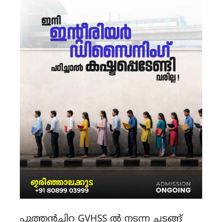
പുത്തന്‍ചിറ GVHSS ൽ നടന്ന ചടങ്ങ്