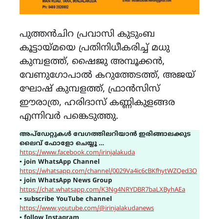
പുത്തൻചിറ പ്രവാസി കുടുംബ
കൂട്ടായ്മയെ പ്രതിനിധീകരിച്ച് മധു
കുമ്പളത്ത്, ഷൈജു അമ്പൂക്കൻ,
വേണുഗോപാൽ കറുത്തേടത്ത്, അജയ്
ഘോഷ് കുമ്പളത്ത്, ഫ്രാൻസിസ്
ഈരാത്ര, ഹരിദാസ് കണ്ണികുളങ്ങര
എന്നിവർ പങ്കെടുത്തു.
അപ്ഡേറ്റുകൾ വേഗത്തിലറിയാൻ ഇരിങ്ങാലക്കുട
ലൈവ് ഫോളോ ചെയ്യൂ …
https://www.facebook.com/irinjalakuda
▪
join WhatsApp Channel
https://whatsapp.com/channel/0029Va4ic6cBKfhytWZQed3O
▪
join WhatsApp News Group
https://chat.whatsapp.com/K3Ng4NRYDBR7baLXByhAEa
▪
subscribe YouTube channel
https://www.youtube.com/@irinjalakudanews
▪
follow Instagram