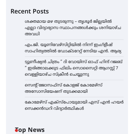
Recent Posts
ശക്തമായ മഴ തുടരുന്നു – തൃശൂർ ജില്ലയിൽ
എല്ലാ വിദ്യാഭ്യാസ സ്ഥാപനങ്ങൾക്കും ശനിയാഴ്ച
അവധി
എം.ജി. യൂണിവേഴ്‌സിറ്റിയിൽ നിന്ന് ഇംഗ്ളീഷ്
സാഹിത്യത്തിൽ ഡോക്ടറേറ്റ് നേടിയ എൻ. ആര്യ
ട്യുണീഷ്യൻ ചിത്രം ” ദി വോയിസ് ഓഫ് ഹിന്ദ് റജബ്
” ഇരിങ്ങാലക്കുട ഫിലിം സൊസൈറ്റി ആഗസ്റ്റ് 7
വെള്ളിയാഴ്ച സ്‌ക്രീൻ ചെയ്യുന്നു
സെന്റ് ജോസഫ്സ് കോളജ് കോമേഴ്‌സ്
അസോസിയേഷന് തുടക്കമായി
കോമേഴ്സ് എക്സ്പോയുമായി എസ് എൻ ഹയർ
സെക്കൻഡറി വിദ്യാർത്ഥികൾ
Top News