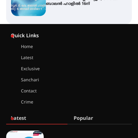
സ്ഥാപനങ്ങൾക്കും ശനിയാഴ്ച
അവധി
എം.ജി. യൂണിവേഴ്‌സിറ്റിയിൽ നിന്ന്
ഇംഗ്ളീഷ് സാഹിത്യത്തിൽ
Quick Links
ഡോക്ടറേറ്റ് നേടിയ എൻ. ആര്യ
Home
Latest
ട്യുണീഷ്യൻ ചിത്രം ” ദി വോയിസ്
ഓഫ് ഹിന്ദ് റജബ് ” ഇരിങ്ങാലക്കുട
Exclusive
ഫിലിം സൊസൈറ്റി ആഗസ്റ്റ് 7
വെള്ളിയാഴ്ച സ്‌ക്രീൻ ചെയ്യുന്നു
Sanchari
Contact
സെന്റ് ജോസഫ്സ് കോളജ്
Crime
കോമേഴ്‌സ് അസോസിയേഷന്
തുടക്കമായി
Latest
Popular
കോമേഴ്സ് എക്സ്പോയുമായി
എസ് എൻ ഹയർ സെക്കൻഡറി