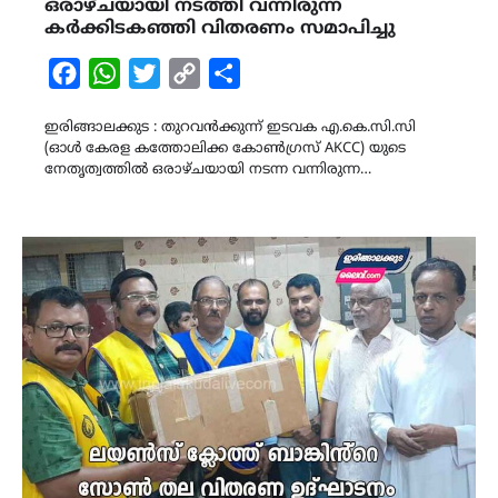
ഒരാഴ്ചയായി നടത്തി വന്നിരുന്ന
കർക്കിടകഞ്ഞി വിതരണം സമാപിച്ചു
Facebook
WhatsApp
Twitter
Copy
Share
Link
ഇരിങ്ങാലക്കുട : തുറവൻക്കുന്ന് ഇടവക എ.കെ.സി.സി
(ഓൾ കേരള കത്തോലിക്ക കോൺഗ്രസ് AKCC) യുടെ
നേതൃത്വത്തിൽ ഒരാഴ്ചയായി നടന്ന വന്നിരുന്ന…