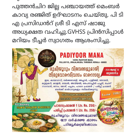
പുത്തൻചിറ ജില്ല പഞ്ചായത്ത് മെംബർ
കാവ്യ രഞ്ജിത് ഉദ്ഘാടനം ചെയ്തു. പി ടി
എ പ്രസിഡൻറ് ശ്രീ ടി എസ് ഷാജു
അധ്യക്ഷത വഹിച്ചു.GVHSS പ്രിൻസിപ്പാൾ
മറിയം ടീച്ചർ സ്വാഗതം ആശംസിച്ചു.