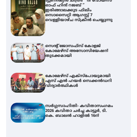
ട്യുണീഷ്യൻ ചിത്രം ” ദി വോയിസ്
ഓഫ് ഹിന്ദ് റജബ് ”
ഇരിങ്ങാലക്കുട ഫിലിം
സൊസൈറ്റി ആഗസ്റ്റ് 7
വെള്ളിയാഴ്ച സ്‌ക്രീൻ ചെയ്യുന്നു
സെന്റ് ജോസഫ്സ് കോളജ്
കോമേഴ്‌സ് അസോസിയേഷന്
തുടക്കമായി
കോമേഴ്സ് എക്സ്പോയുമായി
എസ് എൻ ഹയർ സെക്കൻഡറി
വിദ്യാർത്ഥികൾ
സർഗ്ഗസാഹിതി- കവിതാസംഗമം
2026 കവിതാ ചർച്ച കാട്ടൂർ, ടി.
കെ. ബാലൻ ഹാളിൽ 16ന്