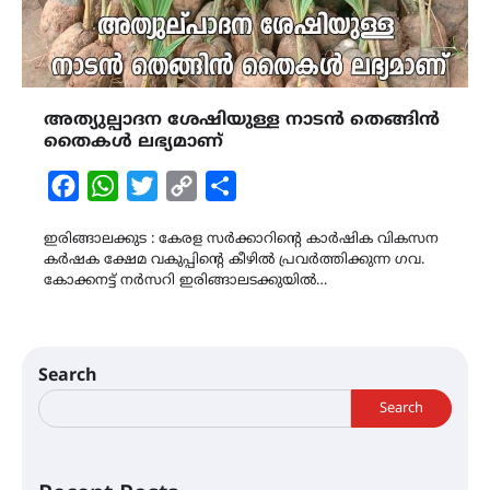
അത്യുല്പാദന ശേഷിയുള്ള നാടൻ തെങ്ങിൻ
തൈകൾ ലഭ്യമാണ്
Facebook
WhatsApp
Twitter
Copy
Share
Link
ഇരിങ്ങാലക്കുട : കേരള സർക്കാറിന്റെ കാർഷിക വികസന
കർഷക ക്ഷേമ വകുപ്പിന്റെ കീഴിൽ പ്രവർത്തിക്കുന്ന ഗവ.
കോക്കനട്ട് നർസറി ഇരിങ്ങാലടക്കുയിൽ…
Search
Search