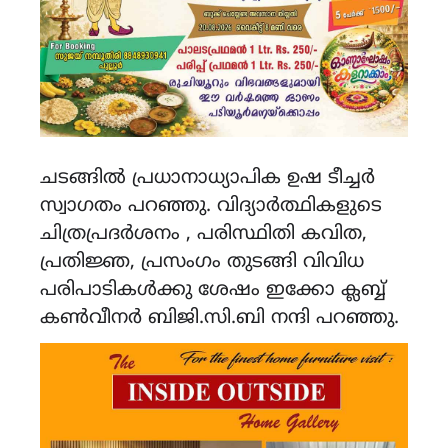
ചടങ്ങിൽ പ്രധാനാധ്യാപിക ഉഷ ടീച്ചർ
സ്വാഗതം പറഞ്ഞു. വിദ്യാർത്ഥികളുടെ
ചിത്രപ്രദർശനം , പരിസ്ഥിതി കവിത,
പ്രതിജ്ഞ, പ്രസംഗം തുടങ്ങി വിവിധ
പരിപാടികൾക്കു ശേഷം ഇക്കോ ക്ലബ്ബ്
കൺവീനർ ബിജി.സി.ബി നന്ദി പറഞ്ഞു.