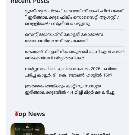
Recent Posts
ട്യുണീഷ്യൻ ചിത്രം ” ദി വോയിസ് ഓഫ് ഹിന്ദ് റജബ്
” ഇരിങ്ങാലക്കുട ഫിലിം സൊസൈറ്റി ആഗസ്റ്റ് 7
വെള്ളിയാഴ്ച സ്‌ക്രീൻ ചെയ്യുന്നു
സെന്റ് ജോസഫ്സ് കോളജ് കോമേഴ്‌സ്
അസോസിയേഷന് തുടക്കമായി
കോമേഴ്സ് എക്സ്പോയുമായി എസ് എൻ ഹയർ
സെക്കൻഡറി വിദ്യാർത്ഥികൾ
സർഗ്ഗസാഹിതി- കവിതാസംഗമം 2026 കവിതാ
ചർച്ച കാട്ടൂർ, ടി. കെ. ബാലൻ ഹാളിൽ 16ന്
ഇടത്തരം മഴയ്ക്കും കാറ്റിനും സാധ്യത
ഇരിങ്ങാലക്കുടയിൽ 4.4 മില്ലി മീറ്റർ മഴ ലഭിച്ചു
Top News