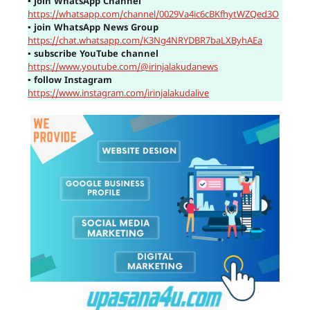
▪
join WhatsApp Channel
https://whatsapp.com/channel/0029Va4ic6cBKfhytWZQed3O
▪
join WhatsApp News Group
https://chat.whatsapp.com/K3Ng4NRYDBR7baLXByhAEa
▪
subscribe YouTube channel
https://www.youtube.com/@irinjalakudanews
▪
follow Instagram
https://www.instagram.com/irinjalakudalive