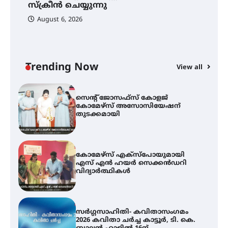
വെള്ളിയാഴ്ച സ്‌ക്രീൻ ചെയ്യുന്നു
സ്‌ക്രീൻ ചെയ്യുന്നു
August 6, 2026
സെന്റ് ജോസഫ്സ് കോളജ്
കോമേഴ്‌സ് അസോസിയേഷന്
തുടക്കമായി
Trending Now
View all
കോമേഴ്സ് എക്സ്പോയുമായി
എസ് എൻ ഹയർ സെക്കൻഡറി
വിദ്യാർത്ഥികൾ
സർഗ്ഗസാഹിതി- കവിതാസംഗമം
2026 കവിതാ ചർച്ച കാട്ടൂർ, ടി. കെ.
ബാലൻ ഹാളിൽ 16ന്
ഇടത്തരം മഴയ്ക്കും കാറ്റിനും
സാധ്യത ഇരിങ്ങാലക്കുടയിൽ 4.4