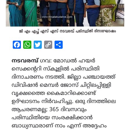
Facebook
WhatsApp
Twitter
Copy
Share
Link
നടവരമ്പ്
ഗവ: മോഡൽ ഹയർ
സെക്കൻ്ററി സ്കൂളിൽ പരിസ്ഥിതി
ദിനാചരണം നടത്തി. ജില്ലാ പഞ്ചായത്ത്
ഡിവിഷൻ മെമ്പർ ജോസ് ചിറ്റിലപ്പിള്ളി
വൃക്ഷത്തൈ കൈമാറിക്കൊണ്ട്
ഉദ്ഘാടനം നിർവഹിച്ചു. ഒരു ദിനത്തിലെ
ആചരണമല്ല; 365 ദിവസവും
പരിസ്ഥിതിയെ സംരക്ഷിക്കാൻ
ബാധ്യസ്ഥരാണ് നാം എന്ന് അദ്ദേഹം