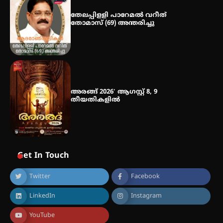
തേലപ്പിളളി പാറേമൽ വറീത്
തോമാസ് (69) അന്തരിച്ചു
അരങ്ങ് 2026′ ആഗസ്റ്റ് 8, 9
തീയതികളിൽ
Get In Touch
Twitter
Facebook
LinkedIn
Instagram
YouTube