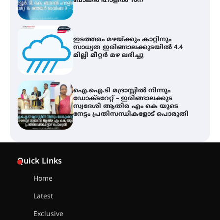
മില്ലി മീറ്റർ മഴ ലഭിച്ചു
ഐ.ഐ.ടി മദ്രാസ്സിൽ നിന്നും
ഡോക്ടറേറ്റ് – ഇരിങ്ങാലക്കുട
സ്വദേശി ആതിര എം കെ യുടെ
നേട്ടം പ്രതിസന്ധികളോട് പൊരുതി
ട്യുണീഷ്യൻ ചിത്രം ” ദി വോയിസ്
ഓഫ് ഹിന്ദ് റജബ് ” ഇരിങ്ങാലക്കുട
ഫിലിം സൊസൈറ്റി ആഗസ്റ്റ് 7
വെള്ളിയാഴ്ച സ്‌ക്രീൻ ചെയ്യുന്നു
സെന്റ് ജോസഫ്സ് കോളജ്
കോമേഴ്‌സ് അസോസിയേഷന്
Quick Links
തുടക്കമായി
Home
Latest
കോമേഴ്സ് എക്സ്പോയുമായി
എസ് എൻ ഹയർ സെക്കൻഡറി
Exclusive