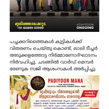
പച്ചക്കറിത്തൈകൾ കുട്ടികൾക്ക്
വിതരണം ചെയ്തു കൊണ്ട്, ലാലി ടീച്ചർ
അടുക്കളത്തോട്ട നിർമ്മാണോദ്ഘാടനം
നിർവഹിച്ചു. ചടങ്ങിൽ വാർഡ് മെമ്പർ
രേണുക സജി ആശംസകൾ അർപ്പിച്ചു.