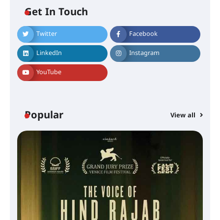
Get In Touch
Twitter
Facebook
LinkedIn
Instagram
YouTube
Popular
View all
സെന്റ് ജോസഫ്സ് കോളജ്
കോമേഴ്‌സ് അസോസിയേഷന്
തുടക്കമായി
കോമേഴ്സ് എക്സ്പോയുമായി
എസ് എൻ ഹയർ സെക്കൻഡറി