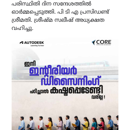
പരിസ്ഥിതി ദിന സന്ദേശത്തിൽ
ഓർമ്മപ്പെടുത്തി. പി ടി എ പ്രസിഡണ്ട്
ശ്രീമതി. ശ്രീഷ്മ സലീഷ് അധ്യക്ഷത
വഹിച്ചു.