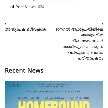
Post Views:
624
Post
⟵
⟶
അദ്ധ്യാപക ഒഴിവുകൾ
ജനറൽ ആശുപത്രിയിലെ
navigation
അത്യാഹിത
വിഭാഗത്തിലേക്ക്
രോഗിയുമായി വരുന്ന
വഴിയുടെ അവസ്ഥ
പരിതാപകരം
Recent News