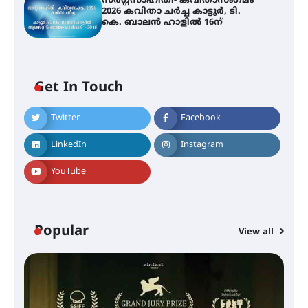
സർഗ്ഗസാഹിതി- കവിതാസംഗമം
2026 കവിതാ ചർച്ച കാട്ടൂർ, ടി.
കെ. ബാലൻ ഹാളിൽ 16ന്
Get In Touch
Twitter
Facebook
LinkedIn
Instagram
YouTube
സെന്റ് ജോസഫ്സ് കോളജ്
കോമേഴ്‌സ് അസോസിയേഷന്
തുടക്കമായി
Popular
View all
കോമേഴ്സ് എക്സ്പോയുമായി
എസ് എൻ ഹയർ സെക്കൻഡറി
വിദ്യാർത്ഥികൾ