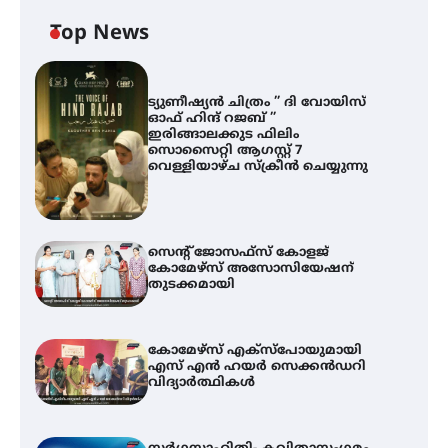
Top News
ട്യുണീഷ്യൻ ചിത്രം ” ദി വോയിസ്
ഓഫ് ഹിന്ദ് റജബ് ”
ഇരിങ്ങാലക്കുട ഫിലിം
സൊസൈറ്റി ആഗസ്റ്റ് 7
വെള്ളിയാഴ്ച സ്‌ക്രീൻ ചെയ്യുന്നു
സെന്റ് ജോസഫ്സ് കോളജ്
കോമേഴ്‌സ് അസോസിയേഷന്
തുടക്കമായി
കോമേഴ്സ് എക്സ്പോയുമായി
എസ് എൻ ഹയർ സെക്കൻഡറി
വിദ്യാർത്ഥികൾ