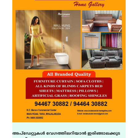
അപ്ഡേറ്റുകൾ വേഗത്തിലറിയാൻ ഇരിങ്ങാലക്കുട