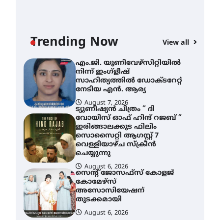
August 7, 2026
എം.ജി. യൂണിവേഴ്‌സിറ്റിയിൽ
നിന്ന് ഇംഗ്ളീഷ്
സാഹിത്യത്തിൽ ഡോക്ടറേറ്റ്
Trending Now
View all
AWA
നേടിയ എൻ. ആര്യ
എം
August 7, 2026
ട്യുണീഷ്യൻ ചിത്രം ” ദി
നി
വോയിസ് ഓഫ് ഹിന്ദ് റജബ് ”
സാ
ഇരിങ്ങാലക്കുട ഫിലിം
ന
സൊസൈറ്റി ആഗസ്റ്റ് 7
വെള്ളിയാഴ്ച സ്‌ക്രീൻ
A
ചെയ്യുന്നു
August 6, 2026
സെന്റ് ജോസഫ്സ് കോളജ്
കോമേഴ്‌സ്
അസോസിയേഷന്
തുടക്കമായി
August 6, 2026
കോമേഴ്സ്
എക്സ്പോയുമായി എസ്
എൻ ഹയർ സെക്കൻഡറി
വിദ്യാർത്ഥികൾ