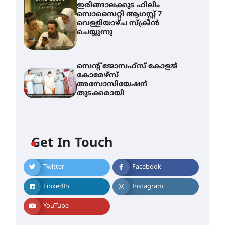
ഇരിങ്ങാലക്കുട ഫിലിം
സൊസൈറ്റി ആഗസ്റ്റ് 7
വെള്ളിയാഴ്ച സ്‌ക്രീൻ
ചെയ്യുന്നു
സെന്റ് ജോസഫ്സ് കോളജ്
കോമേഴ്‌സ്
അസോസിയേഷന്
തുടക്കമായി
എം.ജി. യൂണിവേഴ്‌സിറ്റിയിൽ
നിന്ന് ഇംഗ്ളീഷ്
Get In Touch
സാഹിത്യത്തിൽ ഡോക്ടറേറ്റ്
നേടിയ എൻ. ആര്യ
Twitter
Facebook
August 7, 2026
ട്യുണീഷ്യൻ ചിത്രം ” ദി
വോയിസ് ഓഫ് ഹിന്ദ് റജബ് ”
LinkedIn
Instagram
ഇരിങ്ങാലക്കുട ഫിലിം
സൊസൈറ്റി ആഗസ്റ്റ് 7
YouTube
വെള്ളിയാഴ്ച സ്‌ക്രീൻ
ചെയ്യുന്നു