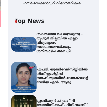
ഹയർ സെക്കൻഡറി വിദ്യാർത്ഥികൾ
Top News
ശക്തമായ മഴ തുടരുന്നു –
തൃശൂർ ജില്ലയിൽ എല്ലാ
വിദ്യാഭ്യാസ
സ്ഥാപനങ്ങൾക്കും
ശനിയാഴ്ച അവധി
എം.ജി. യൂണിവേഴ്‌സിറ്റിയിൽ
നിന്ന് ഇംഗ്ളീഷ്
സാഹിത്യത്തിൽ ഡോക്ടറേറ്റ്
നേടിയ എൻ. ആര്യ
ട്യുണീഷ്യൻ ചിത്രം ” ദി
വോയിസ് ഓഫ് ഹിന്ദ് റജബ് ”