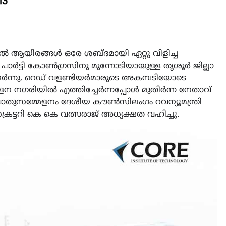
ിൽ ആയിരങ്ങൾ ഒരേ ശബ്ദമായി ഏറ്റു വിളിച്ച
പാർട്ടി കോൺഗ്രസിനു മുന്നോടിയായുള്ള തൃശൂർ ജില്ലാ
യർന്നു. റെഡ് വളണ്ടിയർമാരുടെ അകമ്പടിയോടെ
നഗരിയിൽ എത്തിച്ചേർന്നപ്പോൾ മുതിർന്ന നേതാവ്
 പൊതുസമ്മേളനം ദേശീയ കൗൺസിലംഗം റവന്യൂമന്ത്രി
ട്ടറി കെ കെ വത്സരാജ് അധ്യക്ഷത വഹിച്ചു.