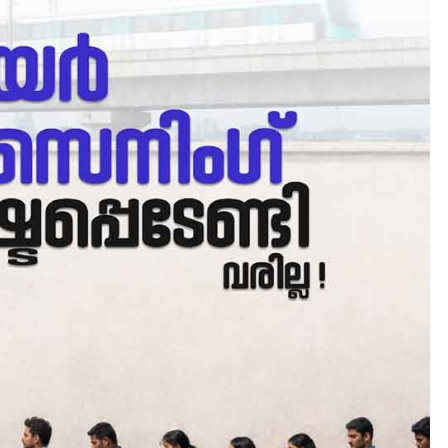
CAMPUS
LATEST
സെന്റ് ജോസഫ്സ് കോളജ്
കോമേഴ്‌സ് അസോസിയേഷ
തുടക്കമായി
August 6, 2026