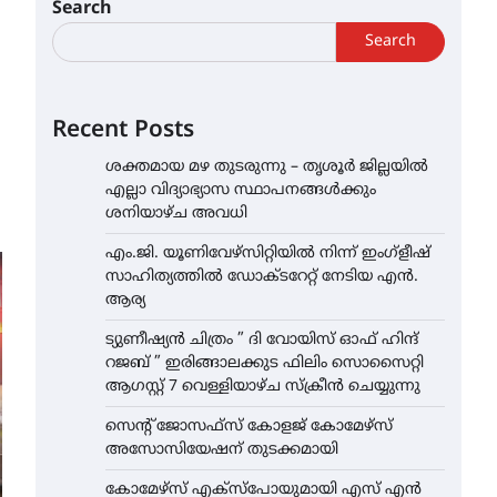
Search
Search
Recent Posts
ശക്തമായ മഴ തുടരുന്നു – തൃശൂർ ജില്ലയിൽ
എല്ലാ വിദ്യാഭ്യാസ സ്ഥാപനങ്ങൾക്കും
ശനിയാഴ്ച അവധി
എം.ജി. യൂണിവേഴ്‌സിറ്റിയിൽ നിന്ന് ഇംഗ്ളീഷ്
സാഹിത്യത്തിൽ ഡോക്ടറേറ്റ് നേടിയ എൻ.
ആര്യ
ട്യുണീഷ്യൻ ചിത്രം ” ദി വോയിസ് ഓഫ് ഹിന്ദ്
റജബ് ” ഇരിങ്ങാലക്കുട ഫിലിം സൊസൈറ്റി
ആഗസ്റ്റ് 7 വെള്ളിയാഴ്ച സ്‌ക്രീൻ ചെയ്യുന്നു
സെന്റ് ജോസഫ്സ് കോളജ് കോമേഴ്‌സ്
അസോസിയേഷന് തുടക്കമായി
കോമേഴ്സ് എക്സ്പോയുമായി എസ് എൻ