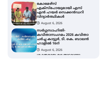
August 6, 2026
സർഗ്ഗസാഹിതി-
കവിതാസംഗമം 2026 കവിതാ
ചർച്ച കാട്ടൂർ, ടി. കെ. ബാലൻ
ഹാളിൽ 16ന്
August 6, 2026
ശക്തമായ മഴ തുടരുന്നു –
തൃശൂർ ജില്ലയിൽ എല്ലാ
വിദ്യാഭ്യാസ
സ്ഥാപനങ്ങൾക്കും
ശനിയാഴ്ച അവധി
August 7, 2026
എം.ജി. യൂണിവേഴ്‌സിറ്റിയിൽ
നിന്ന് ഇംഗ്ളീഷ്
സാഹിത്യത്തിൽ ഡോക്ടറേറ്റ്
നേടിയ എൻ. ആര്യ
August 7, 2026
ട്യുണീഷ്യൻ ചിത്രം ” ദി
വോയിസ് ഓഫ് ഹിന്ദ് റജബ് ”
ഇരിങ്ങാലക്കുട ഫിലിം
സൊസൈറ്റി ആഗസ്റ്റ് 7
വെള്ളിയാഴ്ച സ്‌ക്രീൻ
ചെയ്യുന്നു