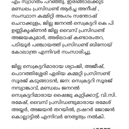
എം സ്വാഗതം പറഞ്ഞു. ഇരിങ്ങാലക്കുട
മണ്ഡലം പ്രസിഡണ്ട് ആർച്ച അനീഷ് ,
സംസ്ഥാന കമ്മിറ്റി അംഗം സന്തോഷ്
ചെറാക്കുളം, ജില്ല ജനറൽ സെക്രട്ടറി കെ പി
ഉണ്ണികൃഷ്ണൻ ജില്ല വൈസ് പ്രസിഡണ്ട്
അജയകുമാർ, അഭിലാഷ് കണ്ടാരംതറ,
പടിയൂർ പഞ്ചായത്ത് പ്രസിഡണ്ട് ബിനോയ്
കോലാന്ത്ര എന്നിവർ സംസാരിച്ചു.
ജില്ല സെക്രട്ടറിമാരായ ശ്യാംജി, അജീഷ്,
പൊറത്തിശ്ശേരി ഏരിയ കമ്മറ്റി പ്രസിസണ്ട്
സൂരജ് കടുങ്ങാടൻ, ജന: സെക്രട്ടറി സൂരജ്
നമ്പ്യാങ്കാവ്, മണ്ഡലം ജനറൽ
സെക്രട്ടറിമാരായ ഷൈജു കുറ്റിക്കാട്ട്, വി.സി.
രമേഷ്, വൈസ് പ്രസിഡണ്ടുമാരായ രമേശ്
അയ്യർ, അജയൻ തറയിൽ, ട്രഷറർ ജോജൻ
കൊല്ലാട്ടിൽ എന്നിവർ നേതൃത്വം നൽകി.