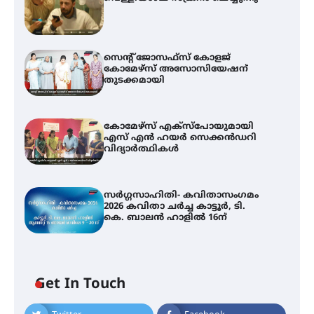
സെന്റ് ജോസഫ്സ് കോളജ്
കോമേഴ്‌സ് അസോസിയേഷന്
തുടക്കമായി
കോമേഴ്സ് എക്സ്പോയുമായി
എസ് എൻ ഹയർ സെക്കൻഡറി
വിദ്യാർത്ഥികൾ
സർഗ്ഗസാഹിതി- കവിതാസംഗമം
2026 കവിതാ ചർച്ച കാട്ടൂർ, ടി.
കെ. ബാലൻ ഹാളിൽ 16ന്
Get In Touch