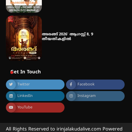
അരങ്ങ് 2026′ ആഗസ്റ്റ് 8, 9
തീയതികളിൽ
Get In Touch
Twitter
Facebook
LinkedIn
Instagram
YouTube
All Rights Reserved to irinjalakudalive.com Powered