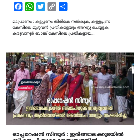
Facebook
WhatsApp
Twitter
Copy
Share
Link
മാപ്രാണം : കട്ടപ്പണം തിരികെ നൽകുക, കള്ളപ്പണ
കേസിലെ മുഴുവൻ പ്രതികളേയും അറസ്റ്റ് ചെയ്യുക,
കരുവന്നൂർ ബാങ്ക് കേസിലെ പ്രതികളായ…
ഓപ്പറേഷൻ സിന്ദൂർ : ഇരിങ്ങാലക്കുടയിൽ