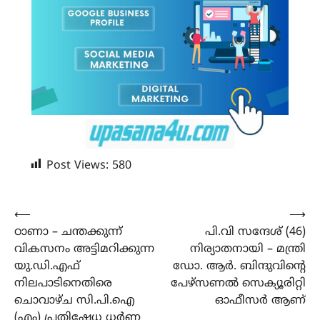
Post Views:
580
Post
⟵
⟶
ഠാണാ – ചന്തക്കുന്ന്
പി.വി സന്ദേശ് (46)
navigation
വികസനം അട്ടിമറിക്കുന്ന
നിര്യാതനായി – മന്ത്രി
യു.ഡി.എഫ്
ഡോ. ആർ. ബിന്ദുവിൻ്റെ
നിലപാടിനെതിരെ
പേഴ്സണൽ സെക്യൂരിറ്റി
ചൊവാഴ്ച സി.പി.ഐ
ഓഫീസർ ആണ്
(എം) പ്രതിഷേധ ധർണ്ണ