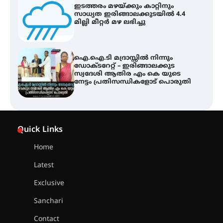
ഐ.ഐ.ടി മദ്രാസ്സിൽ നിന്നും
ഡോക്ടറേറ്റ് – ഇരിങ്ങാലക്കുട
സ്വദേശി ആതിര എം കെ യുടെ
നേട്ടം പ്രതിസന്ധികളോട് പൊരുതി
ട്യുണീഷ്യൻ ചിത്രം ” ദി വോയിസ്
ഓഫ് ഹിന്ദ് റജബ് ” ഇരിങ്ങാലക്കുട
ഫിലിം സൊസൈറ്റി ആഗസ്റ്റ് 7
വെള്ളിയാഴ്ച സ്‌ക്രീൻ ചെയ്യുന്നു
സെന്റ് ജോസഫ്സ് കോളജ്
കോമേഴ്‌സ് അസോസിയേഷന്
Quick Links
തുടക്കമായി
Home
Latest
കോമേഴ്സ് എക്സ്പോയുമായി
എസ് എൻ ഹയർ സെക്കൻഡറി
Exclusive
വിദ്യാർത്ഥികൾ
Sanchari
Contact