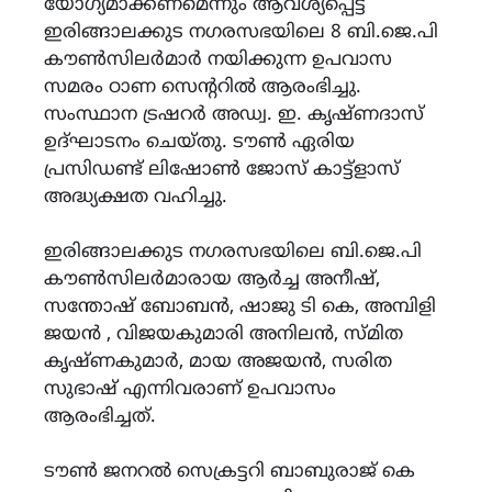
യോഗ്യമാക്കണമെന്നും ആവശ്യപ്പെട്ട്
ഇരിങ്ങാലക്കുട നഗരസഭയിലെ 8 ബി.ജെ.പി
കൗൺസിലർമാർ നയിക്കുന്ന ഉപവാസ
സമരം ഠാണ സെൻ്ററിൽ ആരംഭിച്ചു.
സംസ്ഥാന ട്രഷറർ അഡ്വ. ഇ. കൃഷ്ണദാസ്
ഉദ്ഘാടനം ചെയ്തു. ടൗൺ ഏരിയ
പ്രസിഡണ്ട് ലിഷോൺ ജോസ് കാട്ട്ളാസ്
അദ്ധ്യക്ഷത വഹിച്ചു.
ഇരിങ്ങാലക്കുട നഗരസഭയിലെ ബി.ജെ.പി
കൗൺസിലർമാരായ ആർച്ച അനീഷ്,
സന്തോഷ് ബോബൻ, ഷാജു ടി കെ, അമ്പിളി
ജയൻ , വിജയകുമാരി അനിലൻ, സ്മിത
കൃഷ്ണകുമാർ, മായ അജയൻ, സരിത
സുഭാഷ് എന്നിവരാണ് ഉപവാസം
ആരംഭിച്ചത്.
ടൗൺ ജനറൽ സെക്രട്ടറി ബാബുരാജ് കെ