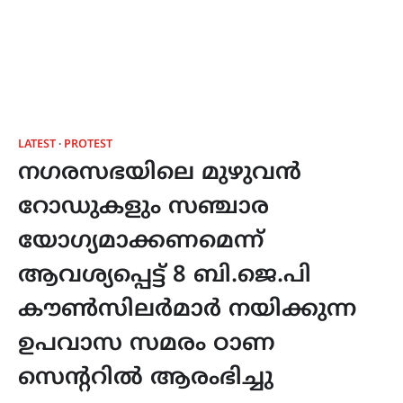
LATEST
PROTEST
നഗരസഭയിലെ മുഴുവൻ
റോഡുകളും സഞ്ചാര
യോഗ്യമാക്കണമെന്ന്
ആവശ്യപ്പെട്ട് 8 ബി.ജെ.പി
കൗൺസിലർമാർ നയിക്കുന്ന
ഉപവാസ സമരം ഠാണ
സെൻ്ററിൽ ആരംഭിച്ചു