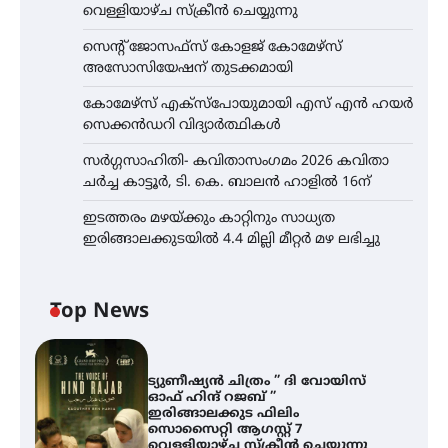
വെള്ളിയാഴ്ച സ്‌ക്രീൻ ചെയ്യുന്നു
സെന്റ് ജോസഫ്സ് കോളജ് കോമേഴ്‌സ്
അസോസിയേഷന് തുടക്കമായി
കോമേഴ്സ് എക്സ്പോയുമായി എസ് എൻ ഹയർ
സെക്കൻഡറി വിദ്യാർത്ഥികൾ
സർഗ്ഗസാഹിതി- കവിതാസംഗമം 2026 കവിതാ
ചർച്ച കാട്ടൂർ, ടി. കെ. ബാലൻ ഹാളിൽ 16ന്
ഇടത്തരം മഴയ്ക്കും കാറ്റിനും സാധ്യത
ഇരിങ്ങാലക്കുടയിൽ 4.4 മില്ലി മീറ്റർ മഴ ലഭിച്ചു
Top News
ട്യുണീഷ്യൻ ചിത്രം ” ദി വോയിസ്
ഓഫ് ഹിന്ദ് റജബ് ”
ഇരിങ്ങാലക്കുട ഫിലിം
സൊസൈറ്റി ആഗസ്റ്റ് 7
വെള്ളിയാഴ്ച സ്‌ക്രീൻ ചെയ്യുന്നു