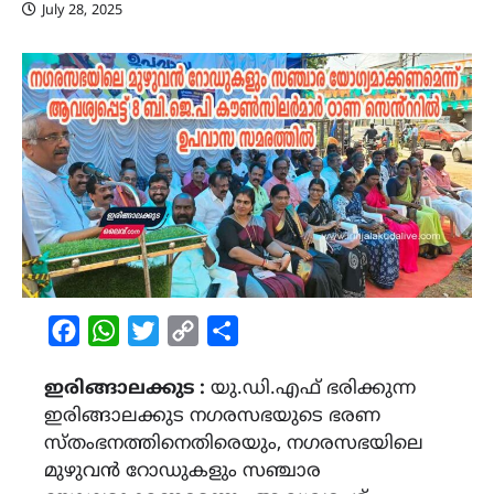
July 28, 2025
Facebook
WhatsApp
Twitter
Copy
Share
Link
ഇരിങ്ങാലക്കുട :
യു.ഡി.എഫ് ഭരിക്കുന്ന
ഇരിങ്ങാലക്കുട നഗരസഭയുടെ ഭരണ
സ്തംഭനത്തിനെതിരെയും, നഗരസഭയിലെ
മുഴുവൻ റോഡുകളും സഞ്ചാര