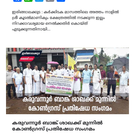
Link
ഇരിങ്ങാലക്കുട : കർക്കിടക മാസത്തിലെ അത്തം നാളിൽ
ശ്രീ കൂടൽമാണിക്യം ക്ഷേത്രത്തിൽ നടക്കുന്ന ഇല്ലം
നിറക്കാവശ്യമായ നെൽക്കതിർ കൊയ്ത്
എടുക്കുന്നതിനായി…
കരുവന്നൂർ ബാങ്ക് ശാഖക്ക് മുന്നിൽ
കോൺഗ്രസ്‌ പ്രതിഷേധ സംഗമം