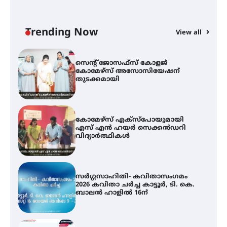
സെന്റ് ജോസഫ്സ് കോളജ്
കോമേഴ്‌സ് അസോസിയേഷന്
തുടക്കമായി
Trending Now
View all
കോമേഴ്സ് എക്സ്പോയുമായി
എസ് എൻ ഹയർ സെക്കൻഡറി
വിദ്യാർത്ഥികൾ
സർഗ്ഗസാഹിതി- കവിതാസംഗമം
2026 കവിതാ ചർച്ച കാട്ടൂർ, ടി. കെ.
ബാലൻ ഹാളിൽ 16ന്
ഇടത്തരം മഴയ്ക്കും കാറ്റിനും
സാധ്യത ഇരിങ്ങാലക്കുടയിൽ 4.4
മില്ലി മീറ്റർ മഴ ലഭിച്ചു