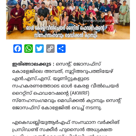
Facebook
WhatsApp
Twitter
Copy
Share
Link
ഇരിങ്ങാലക്കുട :
സെന്റ്. ജോസഫ്സ്
കോളേജിലെ അമ്പത്, നൂറ്റിഅറുപത്തിയേഴ്
എൻ.എസ്.എസ്. യൂണിറ്റുകളുടെ
സഹകരണത്തോടെ ഓൾ കേരള വീൽചെയർ
റൈറ്റ്സ് ഫെഡറേഷന്റെ (AKWRF)
സ്നേഹസംഗമവും മെഡിക്കൽ ക്യാമ്പും സെന്റ്
ജോസഫ്സ് കോളേജിൽ വെച്ച് നടന്നു.
എകെഡബ്ലിയുആർഎഫ് സംസ്ഥാന വർക്കിങ്
പ്രസിഡണ്ട് സക്കീർ ഹുസൈൻ അധ്യക്ഷത