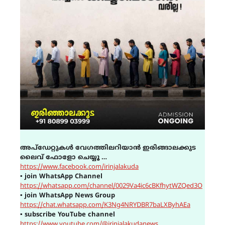
അപ്ഡേറ്റുകൾ വേഗത്തിലറിയാൻ ഇരിങ്ങാലക്കുട
ലൈവ് ഫോളോ ചെയ്യൂ …
https://www.facebook.com/irinjalakuda
▪
join WhatsApp Channel
https://whatsapp.com/channel/0029Va4ic6cBKfhytWZQed3O
▪
join WhatsApp News Group
https://chat.whatsapp.com/K3Ng4NRYDBR7baLXByhAEa
▪
subscribe YouTube channel
https://www.youtube.com/@irinjalakudanews