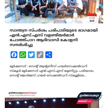
സാന്ത്വന സ്പർശം പരിപാടിയുടെ ഭാഗമായി
എൻ.എസ്.എസ് വളണ്ടിയർമാർ
പോത്ത്പാറ ആദിവാസി കോളനി
സന്ദർശിച്ചു
Facebook
WhatsApp
Twitter
Copy
Share
Link
മൂർക്കനാട് : സെന്റ് ആന്റണീസ് ഹയർസെക്കൻഡറി
സ്കൂൾ മൂർക്കനാട് എൻ.എസ്.എസ് യൂണിറ്റും പരിയാരം
സെന്റ് ജോർജസ് ഹയർ സെക്കൻഡറി സ്കൂളിലെ…