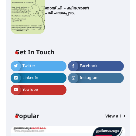
തായ് ചി – ക്വിഗോങ്ങ്
പരിചയപ്പെടാം
Get In Touch
Twitter
Facebook
ഐ.ഐ.ടി മദ്രാസ്സിൽ നിന്നും
ഡോക്ടറേറ്റ് – ഇരിങ്ങാലക്കുട
LinkedIn
Instagram
സ്വദേശി ആതിര എം കെ യുടെ
നേട്ടം പ്രതിസന്ധികളോട് പൊരുതി
YouTube
മെഡിക്കൽ ക്യാമ്പ്
Popular
View all