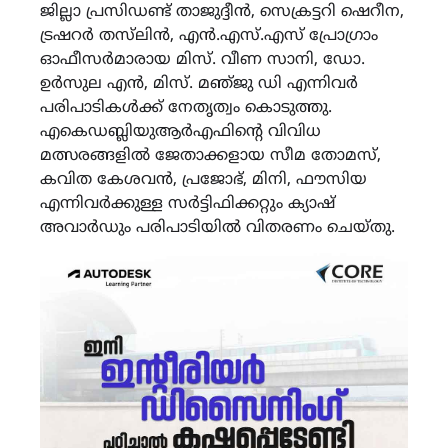
ജില്ലാ പ്രസിഡണ്ട് താജുദ്ദീൻ, സെക്രട്ടറി ഷെറീന,
ട്രഷറർ തസ്‌ലിൻ, എൻ.എസ്.എസ് പ്രോഗ്രാം
ഓഫീസർമാരായ മിസ്. വീണ സാനി, ഡോ.
ഉർസുല എൻ, മിസ്. മഞ്‌ജു ഡി എന്നിവർ
പരിപാടികൾക്ക് നേതൃത്വം കൊടുത്തു.
എകെഡബ്ലിയുആർഎഫിന്റെ വിവിധ
മത്സരങ്ങളിൽ ജേതാക്കളായ സീമ തോമസ്,
കവിത കേശവൻ, പ്രജോഭ്, മിനി, ഫൗസിയ
എന്നിവർക്കുള്ള സർട്ടിഫിക്കറ്റും ക്യാഷ്
അവാർഡും പരിപാടിയിൽ വിതരണം ചെയ്തു.