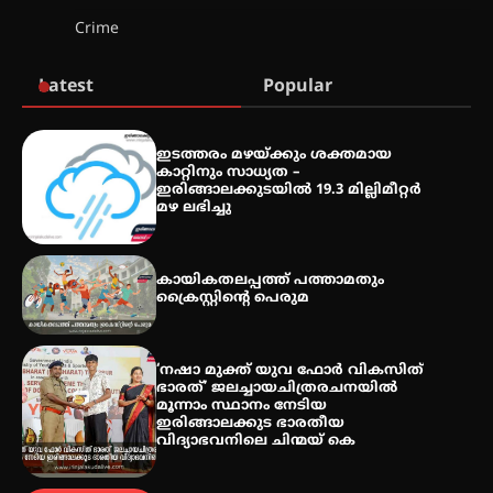
തായ് ചി – ക്വിഗോങ്ങ്
Crime
പരിചയപ്പെടാം
Latest
Popular
തേലപ്പിളളി പാറേമൽ വറീത്
ഇടത്തരം മഴയ്ക്കും ശക്തമായ
തോമാസ് (69) അന്തരിച്ചു
കാറ്റിനും സാധ്യത –
ഇരിങ്ങാലക്കുടയിൽ 19.3 മില്ലിമീറ്റർ
മഴ ലഭിച്ചു
അരങ്ങ് 2026′ ആഗസ്റ്റ് 8, 9
കായികതലപ്പത്ത് പത്താമതും
തീയതികളിൽ
ക്രൈസ്റ്റിന്റെ പെരുമ
‘നഷാ മുക്ത് യുവ ഫോർ വികസിത്
ഭാരത്’ ജലച്ചായചിത്രരചനയിൽ
മൂന്നാം സ്ഥാനം നേടിയ
ഇരിങ്ങാലക്കുട ഭാരതീയ
വിദ്യാഭവനിലെ ചിന്മയ് കെ