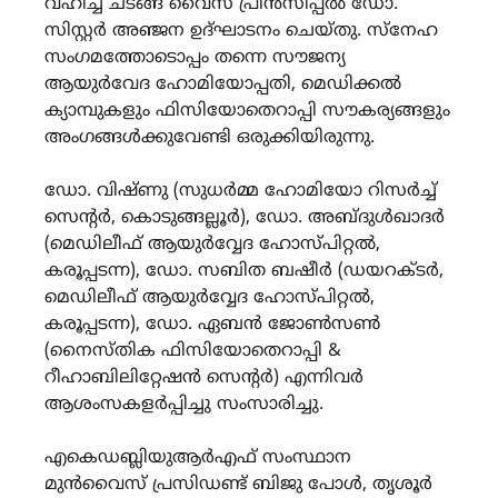
വഹിച്ച ചടങ്ങ് വൈസ് പ്രിൻസിപ്പൽ ഡോ.
സിസ്റ്റർ അഞ്ജന ഉദ്ഘാടനം ചെയ്തു. സ്നേഹ
സംഗമത്തോടൊപ്പം തന്നെ സൗജന്യ
ആയുർവേദ ഹോമിയോപ്പതി, മെഡിക്കൽ
ക്യാമ്പുകളും ഫിസിയോതെറാപ്പി സൗകര്യങ്ങളും
അംഗങ്ങൾക്കുവേണ്ടി ഒരുക്കിയിരുന്നു.
ഡോ. വിഷ്ണു (സുധർമ്മ ഹോമിയോ റിസർച്ച്
സെന്റർ, കൊടുങ്ങല്ലൂർ), ഡോ. അബ്ദുൾഖാദർ
(മെഡിലീഫ് ആയുർവ്വേദ ഹോസ്പിറ്റൽ,
കരൂപ്പടന്ന), ഡോ. സബിത ബഷീർ (ഡയറക്ടർ,
മെഡിലീഫ് ആയുർവ്വേദ ഹോസ്പിറ്റൽ,
കരൂപ്പടന്ന), ഡോ. ഏബൻ ജോൺസൺ
(നൈസ്തിക ഫിസിയോതെറാപ്പി &
റീഹാബിലിറ്റേഷൻ സെന്റർ) എന്നിവർ
ആശംസകളർപ്പിച്ചു സംസാരിച്ചു.
എകെഡബ്ലിയുആർഎഫ് സംസ്ഥാന
മുൻവൈസ് പ്രസിഡണ്ട് ബിജു പോൾ, തൃശൂർ