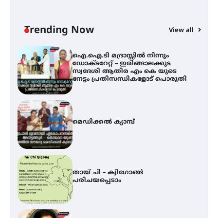
ഐ.ഐ.ടി മദ്രാസ്സിൽ നിന്നും
ഡോക്ടറേറ്റ് – ഇരിങ്ങാലക്കുട
സ്വദേശി ആതിര എം കെ യുടെ
നേട്ടം പ്രതിസന്ധികളോട് പൊരുതി
Trending Now
View all
മെഡിക്കൽ ക്യാമ്പ്
തായ് ചി – ക്വിഗോങ്ങ്
പരിചയപ്പെടാം
തേലപ്പിളളി പാറേമൽ വറീത്
തോമാസ് (69) അന്തരിച്ചു