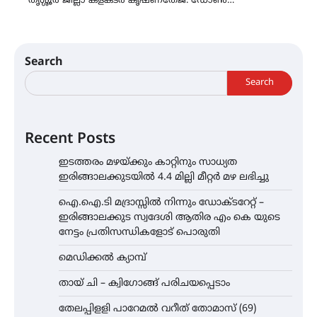
തൃശ്ശൂർ ജില്ലാ കളക്ടർ കൃഷ്ണതേജ. ഡോൺ…
Search
Search
Recent Posts
ഇടത്തരം മഴയ്ക്കും കാറ്റിനും സാധ്യത
ഇരിങ്ങാലക്കുടയിൽ 4.4 മില്ലി മീറ്റർ മഴ ലഭിച്ചു
ഐ.ഐ.ടി മദ്രാസ്സിൽ നിന്നും ഡോക്ടറേറ്റ് –
ഇരിങ്ങാലക്കുട സ്വദേശി ആതിര എം കെ യുടെ
നേട്ടം പ്രതിസന്ധികളോട് പൊരുതി
മെഡിക്കൽ ക്യാമ്പ്
തായ് ചി – ക്വിഗോങ്ങ് പരിചയപ്പെടാം
തേലപ്പിളളി പാറേമൽ വറീത് തോമാസ് (69)