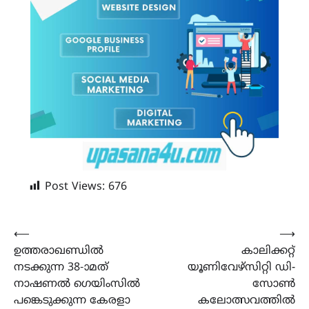
Post Views:
676
Post
⟵
⟶
ഉത്തരാഖണ്ഡിൽ
കാലിക്കറ്റ്
navigation
നടക്കുന്ന 38-ാമത്
യൂണിവേഴ്സിറ്റി ഡി-
നാഷണൽ ഗെയിംസിൽ
സോൺ
പങ്കെടുക്കുന്ന കേരളാ
കലോത്സവത്തിൽ