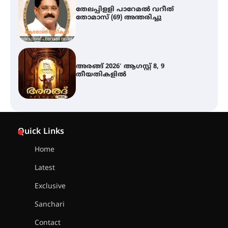
അരങ്ങ് 2026′ ആഗസ്റ്റ് 8, 9
തീയതികളിൽ
ഇടത്തരം മഴയ്ക്കും കാറ്റിനും
സാധ്യത ഇരിങ്ങാലക്കുടയിൽ 4.4
മില്ലി മീറ്റർ മഴ ലഭിച്ചു
ഐ.ഐ.ടി മദ്രാസ്സിൽ നിന്നും
ഡോക്ടറേറ്റ് – ഇരിങ്ങാലക്കുട
Quick Links
സ്വദേശി ആതിര എം കെ യുടെ
നേട്ടം പ്രതിസന്ധികളോട് പൊരുതി
Home
Latest
മെഡിക്കൽ ക്യാമ്പ്
Exclusive
Sanchari
Contact