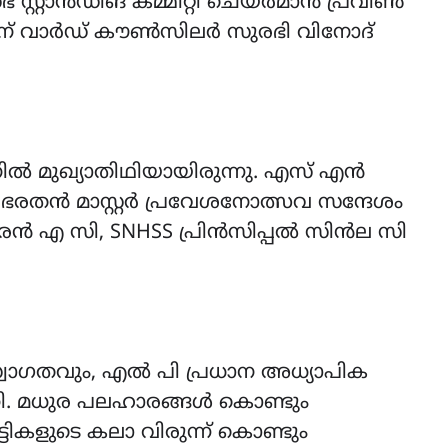
്റ്റാൻഡിങ് കമ്മിറ്റി ചെയർമാൻ പ്രവീൺ
്ങിന് വാർഡ് കൗൺസിലർ സുരഭി വിനോദ്
 മുഖ്യാതിഥിയായിരുന്നു. എസ് എൻ
 ഭരതൻ മാസ്റ്റർ പ്രവേശനോത്സവ സന്ദേശം
മാരൻ എ സി, SNHSS പ്രിൻസിപ്പൽ സിൻല സി
ാഗതവും, എൽ പി പ്രധാന അധ്യാപിക
ി. മധുര പലഹാരങ്ങൾ കൊണ്ടും
ികളുടെ കലാ വിരുന്ന് കൊണ്ടും