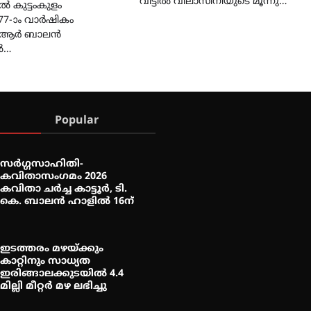
വീട്ടിൽ വിലാസിനിയുടെ മൂന്നു…
ൽ കുട്ടംകുളം
 77-ാം വാർഷികം
പി.ആർ ബാലൻ
ിൽ…
Popular
സർഗ്ഗസാഹിതി-
കവിതാസംഗമം 2026
കവിതാ ചർച്ച കാട്ടൂർ, ടി.
കെ. ബാലൻ ഹാളിൽ 16ന്
ഇടത്തരം മഴയ്ക്കും
കാറ്റിനും സാധ്യത
ഇരിങ്ങാലക്കുടയിൽ 4.4
മില്ലി മീറ്റർ മഴ ലഭിച്ചു