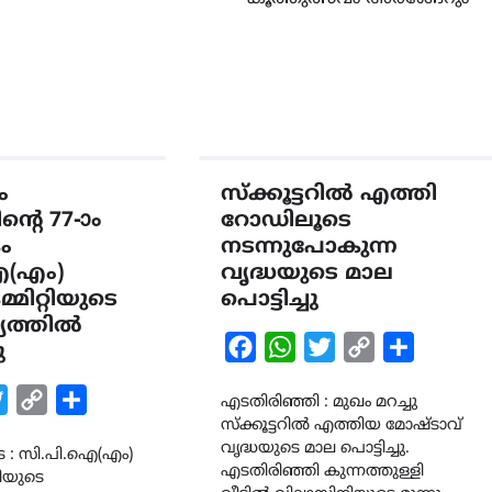
ം
സ്ക്കൂട്ടറിൽ എത്തി
‍റെ 77-ാം
റോഡിലൂടെ
ം
നടന്നുപോകുന്ന
ഐ(എം)
വൃദ്ധയുടെ മാല
മിറ്റിയുടെ
പൊട്ടിച്ചു
യത്തിൽ
Facebook
WhatsApp
Twitter
Copy
Share
ു
Link
k
tsApp
Twitter
Copy
Share
എടതിരിഞ്ഞി : മുഖം മറച്ചു
സ്ക്കൂട്ടറിൽ എത്തിയ മോഷ്ടാവ്
Link
വൃദ്ധയുടെ മാല പൊട്ടിച്ചു.
ട : സി.പി.ഐ(എം)
എടതിരിഞ്ഞി കുന്നത്തുള്ളി
റിയുടെ