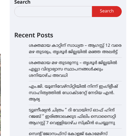
Search
Search
Recent Posts
ശക്തമായ കാറ്റിന് സാധ്യത – ആഗസ്റ്റ് 12 വരെ
മഴ തുടരും, തൃശൂർ ജില്ലയിൽ മഞ്ഞ അലർട്ട്
ശക്തമായ മഴ തുടരുന്നു – തൃശൂർ ജില്ലയിൽ
എല്ലാ വിദ്യാഭ്യാസ സ്ഥാപനങ്ങൾക്കും
ശനിയാഴ്ച അവധി
എം.ജി. യൂണിവേഴ്‌സിറ്റിയിൽ നിന്ന് ഇംഗ്ളീഷ്
സാഹിത്യത്തിൽ ഡോക്ടറേറ്റ് നേടിയ എൻ.
ആര്യ
ട്യുണീഷ്യൻ ചിത്രം ” ദി വോയിസ് ഓഫ് ഹിന്ദ്
റജബ് ” ഇരിങ്ങാലക്കുട ഫിലിം സൊസൈറ്റി
ആഗസ്റ്റ് 7 വെള്ളിയാഴ്ച സ്‌ക്രീൻ ചെയ്യുന്നു
സെന്റ് ജോസഫ്സ് കോളജ് കോമേഴ്‌സ്