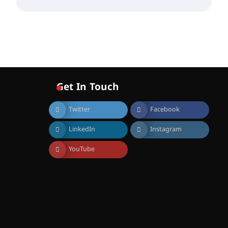
ശക്തമായ കാറ്റിന് സാധ്യത –
ആഗസ്റ്റ് 12 വരെ മഴ തുടരും,
തൃശൂർ ജില്ലയിൽ മഞ്ഞ
അലർട്ട്
August 8, 2026
ശക്തമായ മഴ തുടരുന്നു –
തൃശൂർ ജില്ലയിൽ എല്ലാ
വിദ്യാഭ്യാസ
Get In Touch
സ്ഥാപനങ്ങൾക്കും
ശനിയാഴ്ച അവധി
Twitter
Facebook
August 7, 2026
എം.ജി. യൂണിവേഴ്‌സിറ്റിയിൽ
LinkedIn
Instagram
നിന്ന് ഇംഗ്ളീഷ്
സാഹിത്യത്തിൽ ഡോക്ടറേറ്റ്
YouTube
നേടിയ എൻ. ആര്യ
August 7, 2026
ട്യുണീഷ്യൻ ചിത്രം ” ദി
വോയിസ് ഓഫ് ഹിന്ദ് റജബ് ”
ഇരിങ്ങാലക്കുട ഫിലിം
സൊസൈറ്റി ആഗസ്റ്റ് 7
വെള്ളിയാഴ്ച സ്‌ക്രീൻ
ചെയ്യുന്നു