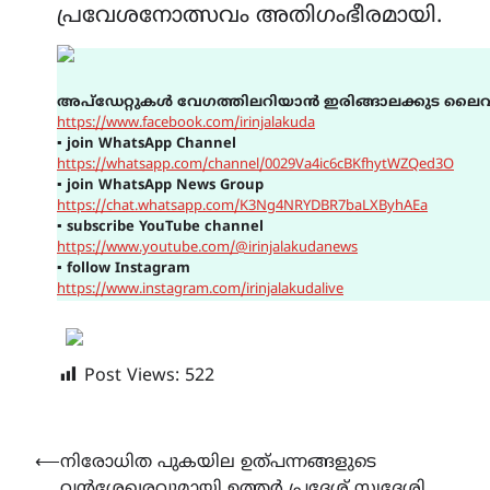
പ്രവേശനോത്സവം അതിഗംഭീരമായി.
അപ്ഡേറ്റുകൾ വേഗത്തിലറിയാൻ ഇരിങ്ങാലക്കുട ലൈവ
https://www.facebook.com/irinjalakuda
▪
join WhatsApp Channel
https://whatsapp.com/channel/0029Va4ic6cBKfhytWZQed3O
▪
join WhatsApp News Group
https://chat.whatsapp.com/K3Ng4NRYDBR7baLXByhAEa
▪
subscribe YouTube channel
https://www.youtube.com/@irinjalakudanews
▪
follow Instagram
https://www.instagram.com/irinjalakudalive
Post Views:
522
Post
⟵
നിരോധിത പുകയില ഉത്പന്നങ്ങളുടെ
വൻശേഖരവുമായി ഉത്തർ പ്രദേശ് സ്വദേശി