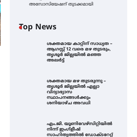
അസോസിയേഷന് തുടക്കമായി
Top News
ശക്തമായ കാറ്റിന് സാധ്യത –
ആഗസ്റ്റ് 12 വരെ മഴ തുടരും,
തൃശൂർ ജില്ലയിൽ മഞ്ഞ
അലർട്ട്
ശക്തമായ മഴ തുടരുന്നു –
തൃശൂർ ജില്ലയിൽ എല്ലാ
വിദ്യാഭ്യാസ
സ്ഥാപനങ്ങൾക്കും
ശനിയാഴ്ച അവധി
എം.ജി. യൂണിവേഴ്‌സിറ്റിയിൽ
നിന്ന് ഇംഗ്ളീഷ്
സാഹിത്യത്തിൽ ഡോക്ടറേറ്റ്