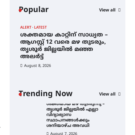
August 6, 2026
സെന്റ് ജോസഫ്സ് കോളജ്
Popular
View all
കോമേഴ്‌സ്
അസോസിയേഷന്
തുടക്കമായി
ALERT
LATEST
ALE
August 6, 2026
ശക്തമായ കാറ്റിന് സാധ്യത –
ശക
കോമേഴ്സ്
”
ആഗസ്റ്റ് 12 വരെ മഴ തുടരും,
തൃ
എക്സ്പോയുമായി എസ്
തൃശൂർ ജില്ലയിൽ മഞ്ഞ
വി
എൻ ഹയർ സെക്കൻഡറി
വിദ്യാർത്ഥികൾ
അലർട്ട്
ശ
August 6, 2026
August 8, 2026
Au
ശക്തമായ കാറ്റിന് സാധ്യത –
ആഗസ്റ്റ് 12 വരെ മഴ തുടരും,
തൃശൂർ ജില്ലയിൽ മഞ്ഞ
അലർട്ട്
Trending Now
View all
August 8, 2026
ശക്തമായ മഴ തുടരുന്നു –
തൃശൂർ ജില്ലയിൽ എല്ലാ
വിദ്യാഭ്യാസ
സ്ഥാപനങ്ങൾക്കും
ശനിയാഴ്ച അവധി
⟶
August 7, 2026