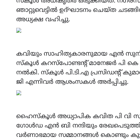
സ്കൂൾ അധികൃതർ ഒരുക്കിയത്. നഗരസഭ സ
ഞാറ്റുവെട്ടിൽ ഉദ്ഘാടനം ചെയ്ത ചടങ
അധ്യക്ഷ വഹിച്ചു.
കവിയും സാഹിത്യകാരനുമായ എൻ സുനിൽ
സ്കൂൾ കറസ്‌പോണ്ടന്റ് മാനേജർ പി കെ
നൽകി. സ്കൂൾ പി.ടി.എ പ്രസിഡന്റ്‌ കു
ജി എന്നിവർ ആശംസകൾ അർപ്പിച്ചു.
ഹൈസ്കൂൾ അധ്യാപിക കവിത പി വി സ്വ
ഗോൾഡ എൻ ബി നന്ദിയും രേഖപെടുത്ത
വർണാഭമായ സമ്മാനങ്ങൾ കൊണ്ടും കുട്ട