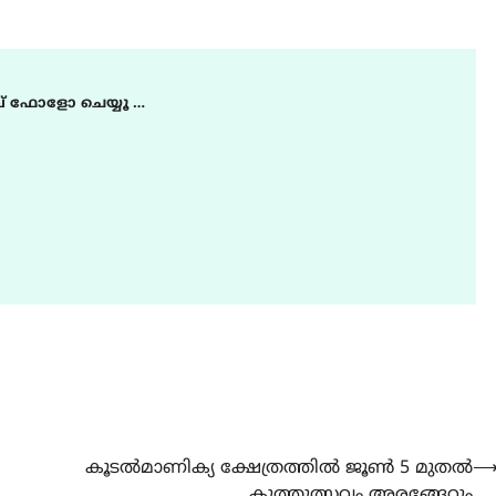
FILM
LATEST
് ഫോളോ ചെയ്യൂ …
ട്യുണീഷ്യൻ ചിത്രം ” ദി
വോയിസ് ഓഫ് ഹിന്ദ് റജബ് 
ഇരിങ്ങാലക്കുട ഫിലിം
സൊസൈറ്റി ആഗസ്റ്റ് 7
വെള്ളിയാഴ്ച സ്‌ക്രീൻ
ചെയ്യുന്നു
August 6, 2026
കൂടൽമാണിക്യ ക്ഷേത്രത്തിൽ ജൂൺ 5 മുതൽ
കൂത്തുത്സവം അരങ്ങേറും