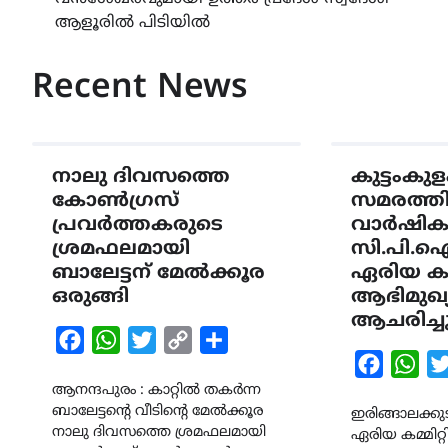
navigation
ആളൂരിൽ പിടിയിൽ
Recent News
നാലു ദിവസത്തെ
കുട്ടംകുള
കോൺഗ്രസ്
സമരത്തിന്
പ്രവർത്തകരുടെ
വാർഷിക
ശ്രമഫലമായി
സി.പി.
ബാലേട്ടന് മേൽക്കൂര
ഏരിയ കമ്
ഒരുങ്ങി
ആഭിമുഖ്
ആചരിച്ച
Facebook
WhatsApp
Twitter
Copy
Share
Faceboo
Wha
Link
ആനന്ദപുരം : കാറ്റിൽ തകർന്ന
ബാലേട്ടന്റെ വീടിന്റെ മേൽക്കൂര
ഇരിങ്ങാലക്കു
നാലു ദിവസത്തെ ശ്രമഫലമായി
ഏരിയ കമ്മിറ്