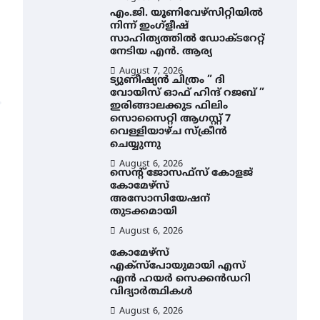
എം.ജി. യൂണിവേഴ്‌സിറ്റിയിൽ
നിന്ന് ഇംഗ്ളീഷ്
സാഹിത്യത്തിൽ ഡോക്ടറേറ്റ്
നേടിയ എൻ. ആര്യ
August 7, 2026
ട്യുണീഷ്യൻ ചിത്രം ” ദി
വോയിസ് ഓഫ് ഹിന്ദ് റജബ് ”
ഇരിങ്ങാലക്കുട ഫിലിം
സൊസൈറ്റി ആഗസ്റ്റ് 7
വെള്ളിയാഴ്ച സ്‌ക്രീൻ
ചെയ്യുന്നു
August 6, 2026
സെന്റ് ജോസഫ്സ് കോളജ്
കോമേഴ്‌സ്
അസോസിയേഷന്
തുടക്കമായി
August 6, 2026
കോമേഴ്സ്
എക്സ്പോയുമായി എസ്
എൻ ഹയർ സെക്കൻഡറി
വിദ്യാർത്ഥികൾ
August 6, 2026