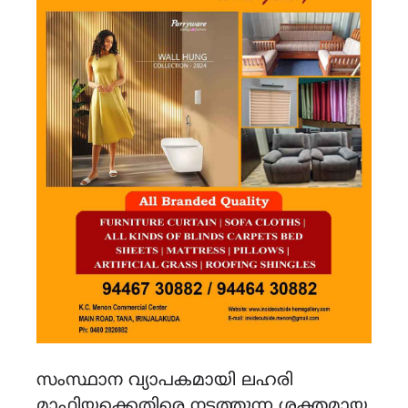
സംസ്ഥാന വ്യാപകമായി ലഹരി
മാഫിയക്കെതിരെ നടത്തുന്ന ശക്തമായ