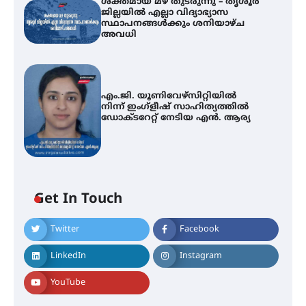
ശക്തമായ മഴ തുടരുന്നു – തൃശൂർ
ജില്ലയിൽ എല്ലാ വിദ്യാഭ്യാസ
സ്ഥാപനങ്ങൾക്കും ശനിയാഴ്ച
അവധി
എം.ജി. യൂണിവേഴ്‌സിറ്റിയിൽ
നിന്ന് ഇംഗ്ളീഷ് സാഹിത്യത്തിൽ
ഡോക്ടറേറ്റ് നേടിയ എൻ. ആര്യ
ശക്തമായ കാറ്റിന് സാധ്യത –
Get In Touch
ആഗസ്റ്റ് 12 വരെ മഴ തുടരും,
തൃശൂർ ജില്ലയിൽ മഞ്ഞ അലർട്ട്
Twitter
Facebook
LinkedIn
Instagram
ശക്തമായ മഴ തുടരുന്നു – തൃശൂർ
ജില്ലയിൽ എല്ലാ വിദ്യാഭ്യാസ
YouTube
സ്ഥാപനങ്ങൾക്കും ശനിയാഴ്ച
അവധി