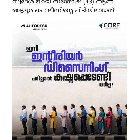
സ്വദേശിയായ സന്തോഷ് (43) ആണ്
ആളൂർ പൊലീസിന്റെ പിടിയിലായത്.