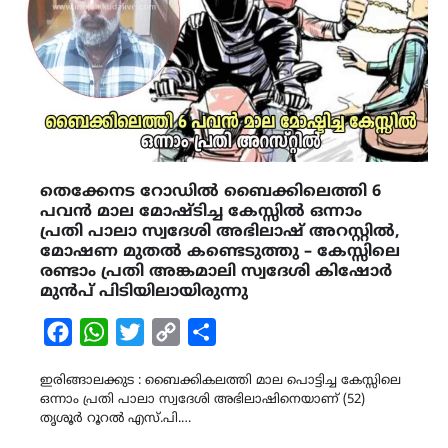
തെക്കേനട റോഡിൽ ബൈക്കിലെത്തി 6
പവൻ മാല മോഷ്ടിച്ച കേസ്സിൽ ഒന്നാം
പ്രതി പാലാ സ്വദേശി അഭിലാഷ് അറസ്റ്റിൽ,
മോഷണ മുതൽ കണ്ടെടുത്തു – കേസ്സിലെ
രണ്ടാം പ്രതി അങ്കമാലി സ്വദേശി കിഷോർ
മുൻപ് പിടിയിലായിരുന്നു
Facebook
WhatsApp
Twitter
Copy
Share
Link
ഇരിങ്ങാലക്കുട : ബൈക്കികലത്തി മാല പൊട്ടിച്ച കേസ്സിലെ
ഒന്നാം പ്രതി പാലാ സ്വദേശി അഭിലാഷിനെയാണ് (52)
തൃശൂർ റൂറൽ എസ്.പി.…