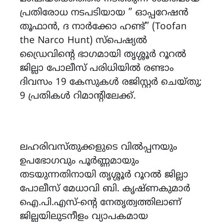
പ്രതിരോധ നടപടിയായ ” ഓപ്പറേഷൻ
തൂഫാൻ, ദ നാർക്കോ ഹണ്ട്” (Toofan
the Narco Hunt) സ്പെഷ്യൽ
ഡ്രൈവിന്റെ ഭാഗമായി തൃശ്ശൂർ റൂറൽ
ജില്ലാ പോലീസ് പരിധിയിൽ രണ്ടാം
ദിവസം 19 കേസുകൾ രജിസ്റ്റർ ചെയ്തു;
9 പ്രതികൾ റിമാന്റിലേക്ക്.
ലഹരിവസ്തുക്കളുടെ വിൽപ്പനയും
ഉപഭോഗവും പൂർണ്ണമായും
തടയുന്നതിനായി തൃശ്ശൂർ റൂറൽ ജില്ലാ
പോലീസ് മേധാവി ബി. കൃഷ്ണകുമാർ
ഐ.പി.എസ്-ന്റെ നേതൃത്വത്തിലാണ്
ജില്ലയിലുടനീളം വ്യാപകമായ