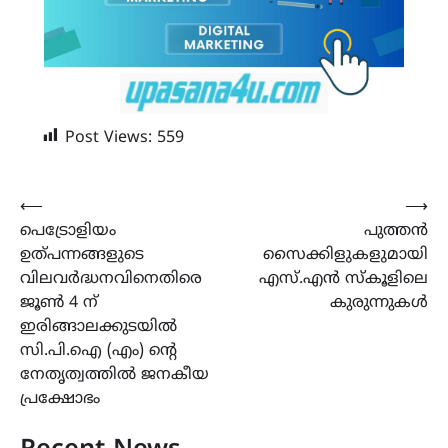
Post Views:
559
Post
⟵
⟶
പെട്രോളിയം
പുത്തൻ
navigation
ഉത്പന്നങ്ങളുടെ
സൈക്കിളുകളുമായി
വിലവർദ്ധനവിനെതിരെ
എസ്.എൻ സ്കൂളിലെ
ജൂൺ 4 ന്
കുരുന്നുകൾ
ഇരിങ്ങാലക്കുടയിൽ
സി.പി.ഐ (എം) ന്റെ
നേതൃത്വത്തിൽ ജനകീയ
പ്രക്ഷോഭം