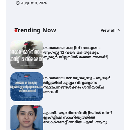
August 8, 2026
ശക്തമായ കാറ്റിന് സാധ്യത –
ആഗസ്റ്റ് 12 വരെ മഴ തുടരും,
തൃശൂർ ജില്ലയിൽ മഞ്ഞ അലർട്ട്
Trending Now
View all
ശക്തമായ മഴ തുടരുന്നു – തൃശൂർ
്
ജില്ലയിൽ എല്ലാ വിദ്യാഭ്യാസ
സ്ഥാപനങ്ങൾക്കും ശനിയാഴ്ച
അവധി
എം.ജി. യൂണിവേഴ്‌സിറ്റിയിൽ നിന്ന്
ഇംഗ്ളീഷ് സാഹിത്യത്തിൽ
ഡോക്ടറേറ്റ് നേടിയ എൻ. ആര്യ
ട്യുണീഷ്യൻ ചിത്രം ” ദി വോയിസ്
ഓഫ് ഹിന്ദ് റജബ് ” ഇരിങ്ങാലക്കുട
ഫിലിം സൊസൈറ്റി ആഗസ്റ്റ് 7
വെള്ളിയാഴ്ച സ്‌ക്രീൻ ചെയ്യുന്നു