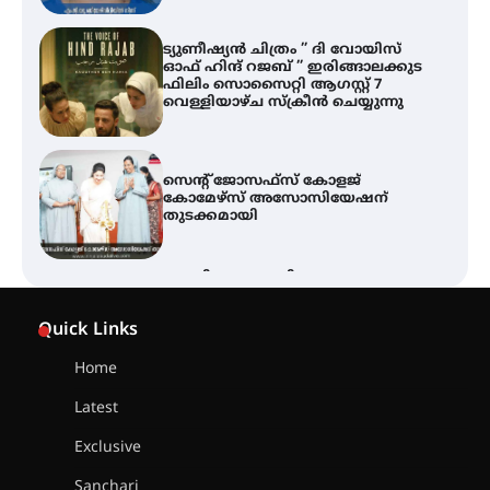
സെന്റ് ജോസഫ്സ് കോളജ്
കോമേഴ്‌സ് അസോസിയേഷന്
തുടക്കമായി
ഐ.ടി.യു. ബാങ്കിലെ
നിക്ഷേപകർക്ക് പണം തിരികെ
ലഭ്യമാക്കാൻ കേന്ദ്ര-കേരള
സർക്കാരുകൾ അടിയന്തരമായി
ഇടപെടണമെന്ന് ഐ.ടി.യു. ബാങ്ക്
നിക്ഷേപക സംരക്ഷണ സമിതി
ശക്തമായ കാറ്റിന് സാധ്യത –
ആഗസ്റ്റ് 12 വരെ മഴ തുടരും,
Quick Links
തൃശൂർ ജില്ലയിൽ മഞ്ഞ അലർട്ട്
Home
Latest
ശക്തമായ മഴ തുടരുന്നു – തൃശൂർ
ജില്ലയിൽ എല്ലാ വിദ്യാഭ്യാസ
Exclusive
സ്ഥാപനങ്ങൾക്കും ശനിയാഴ്ച
അവധി
Sanchari