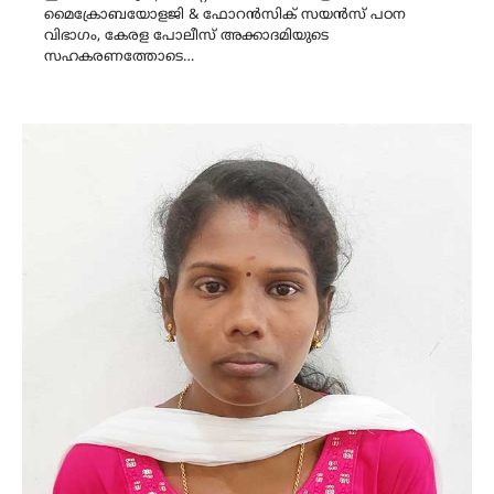
മൈക്രോബയോളജി & ഫോറൻസിക് സയൻസ് പഠന
വിഭാഗം, കേരള പോലീസ് അക്കാദമിയുടെ
സഹകരണത്തോടെ…