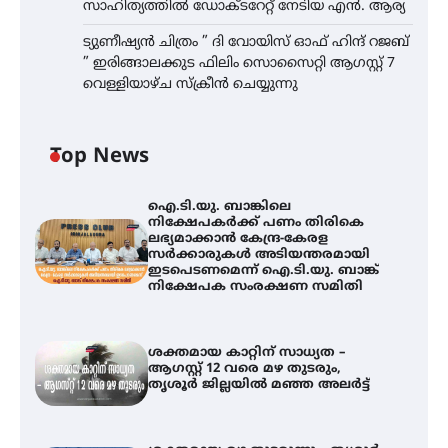
സാഹിത്യത്തിൽ ഡോക്ടറേറ്റ് നേടിയ എൻ. ആര്യ
ട്യുണീഷ്യൻ ചിത്രം ” ദി വോയിസ് ഓഫ് ഹിന്ദ് റജബ്
” ഇരിങ്ങാലക്കുട ഫിലിം സൊസൈറ്റി ആഗസ്റ്റ് 7
വെള്ളിയാഴ്ച സ്‌ക്രീൻ ചെയ്യുന്നു
Top News
ഐ.ടി.യു. ബാങ്കിലെ
നിക്ഷേപകർക്ക് പണം തിരികെ
ലഭ്യമാക്കാൻ കേന്ദ്ര-കേരള
സർക്കാരുകൾ അടിയന്തരമായി
ഇടപെടണമെന്ന് ഐ.ടി.യു. ബാങ്ക്
നിക്ഷേപക സംരക്ഷണ സമിതി
ശക്തമായ കാറ്റിന് സാധ്യത –
ആഗസ്റ്റ് 12 വരെ മഴ തുടരും,
തൃശൂർ ജില്ലയിൽ മഞ്ഞ അലർട്ട്