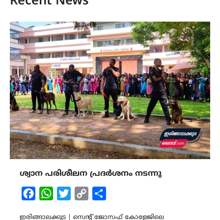
Recent News
ശ്വാന പരിശീലന പ്രദർശനം നടന്നു
Facebook
WhatsApp
Twitter
Copy
Share
Link
ഇരിങ്ങാലക്കുട | സെൻ്റ് ജോസഫ് കോളേജിലെ