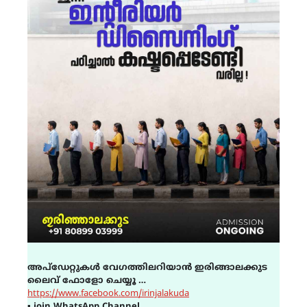
അപ്ഡേറ്റുകൾ വേഗത്തിലറിയാൻ ഇരിങ്ങാലക്കുട
ലൈവ് ഫോളോ ചെയ്യൂ …
https://www.facebook.com/irinjalakuda
▪
join WhatsApp Channel