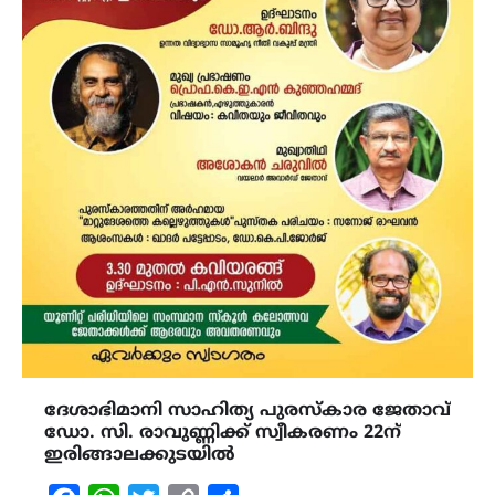
ദേശാഭിമാനി സാഹിത്യ പുരസ്കാര ജേതാവ്
ഡോ. സി. രാവുണ്ണിക്ക് സ്വീകരണം 22ന്
ഇരിങ്ങാലക്കുടയിൽ