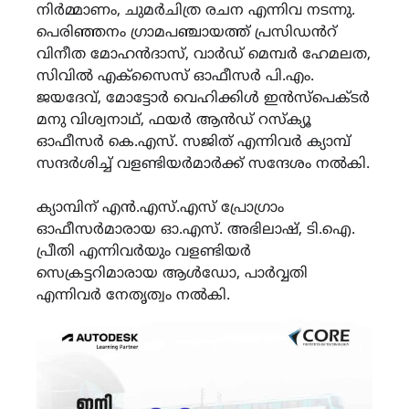
നിർമ്മാണം, ചുമർചിത്ര രചന എന്നിവ നടന്നു.
പെരിഞ്ഞനം ഗ്രാമപഞ്ചായത്ത് പ്രസിഡൻറ്
വിനീത മോഹൻദാസ്, വാർഡ് മെമ്പർ ഹേമലത,
സിവിൽ എക്സൈസ് ഓഫീസർ പി.എം.
ജയദേവ്, മോട്ടോർ വെഹിക്കിൾ ഇൻസ്പെക്ടർ
മനു വിശ്വനാഥ്, ഫയർ ആൻഡ് റസ്ക്യൂ
ഓഫീസർ കെ.എസ്. സജിത് എന്നിവർ ക്യാമ്പ്
സന്ദർശിച്ച് വളണ്ടിയർമാർക്ക് സന്ദേശം നൽകി.
ക്യാമ്പിന് എൻ.എസ്.എസ് പ്രോഗ്രാം
ഓഫീസർമാരായ ഓ.എസ്. അഭിലാഷ്, ടി.ഐ.
പ്രീതി എന്നിവർയും വളണ്ടിയർ
സെക്രട്ടറിമാരായ ആൾഡോ, പാർവ്വതി
എന്നിവർ നേതൃത്വം നൽകി.