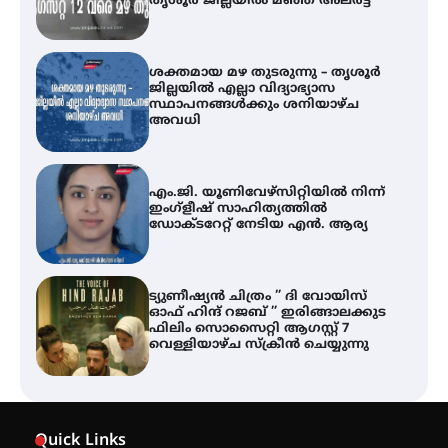
അവധി
എം.ജി. യൂണിവേഴ്‌സിറ്റിയിൽ നിന്ന്
ഇംഗ്ളീഷ് സാഹിത്യത്തിൽ
ഡോക്ടറേറ്റ് നേടിയ എൻ. ആര്യ
ട്യുണീഷ്യൻ ചിത്രം ” ദി വോയിസ്
ഓഫ് ഹിന്ദ് റജബ് ” ഇരിങ്ങാലക്കുട
ഫിലിം സൊസൈറ്റി ആഗസ്റ്റ് 7
വെള്ളിയാഴ്ച സ്‌ക്രീൻ ചെയ്യുന്നു
തിരനോട്ടം ‘അരങ്ങ് 2026’ ഉണർന്നു
ഐ.ടി.യു. ബാങ്കിലെ
നിക്ഷേപകർക്ക് പണം തിരികെ
ലഭ്യമാക്കാൻ കേന്ദ്ര-കേരള
Quick Links
സർക്കാരുകൾ അടിയന്തരമായി