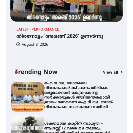
വെള്ളിയാഴ്ച സ്‌ക്രീൻ ചെയ്യുന്നു
തിരനോട്ടം ‘അരങ്ങ് 2026’ ഉണർന്നു
LATEST
PERFORMANCE
EX
തിരനോട്ടം ‘അരങ്ങ് 2026’ ഉണർന്നു
ഐ
പ
August 8, 2026
ി
ക
ഐ.ടി.യു. ബാങ്കിലെ
ഇ
നിക്ഷേപകർക്ക് പണം തിരികെ
ലഭ്യമാക്കാൻ കേന്ദ്ര-കേരള
ന
സർക്കാരുകൾ അടിയന്തരമായി
ഇടപെടണമെന്ന് ഐ.ടി.യു. ബാങ്ക്
Trending Now
View all
നിക്ഷേപക സംരക്ഷണ സമിതി
ശക്തമായ കാറ്റിന് സാധ്യത –
ആഗസ്റ്റ് 12 വരെ മഴ തുടരും,
തൃശൂർ ജില്ലയിൽ മഞ്ഞ അലർട്ട്
ശക്തമായ മഴ തുടരുന്നു – തൃശൂർ
ജില്ലയിൽ എല്ലാ വിദ്യാഭ്യാസ
സ്ഥാപനങ്ങൾക്കും ശനിയാഴ്ച