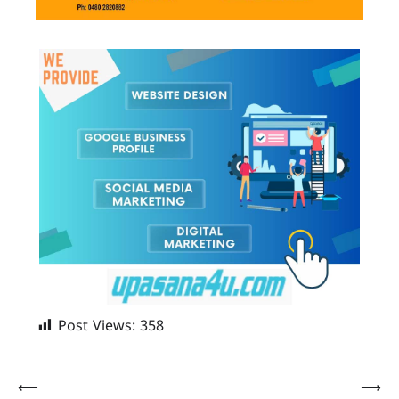
Post Views:
358
Post
⟵
⟶