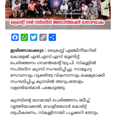
Facebook
WhatsApp
Twitter
Copy
Share
Link
ഇരിങ്ങാലക്കുട :
ക്രൈസ്റ്റ് എഞ്ചിനീയറിങ്
കോളേജ് എൻ.എസ്.എസ് യൂണിറ്റ്,
പെരിഞ്ഞനം ഗവൺമെന്റ് യു.പി. സ്കൂളിൽ
സപ്തദിന ക്യാമ്പ് സംഘടിപ്പിച്ചു. സാമൂഹ്യ
സേവനവും വ്യക്തിത്വ വികസനവും ലക്ഷ്യമാക്കി
സംഘടിപ്പിച്ച ക്യാമ്പിൽ അറുപതോളം
വളണ്ടിയർമാർ പങ്കെടുത്തു.
ക്യാമ്പിന്റെ ഭാഗമായി പെരിഞ്ഞനം ബീച്ച്
വൃത്തിയാക്കൽ, വോളിബോൾ കോർട്ട്
ശുചീകരണം, സ്കൂളിനായി പച്ചക്കറി തോട്ടം