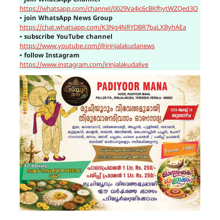
https://whatsapp.com/channel/0029Va4ic6cBKfhytWZQed3O
▪
join WhatsApp News Group
https://chat.whatsapp.com/K3Ng4NRYDBR7baLXByhAEa
▪
subscribe YouTube channel
https://www.youtube.com/@irinjalakudanews
▪
follow Instagram
https://www.instagram.com/irinjalakudalive