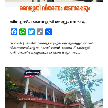
തിങ്കളാഴ്ച വൈദ്യുതി തടസ്സം നേരിടും
Facebook
WhatsApp
Twitter
Copy
Share
Link
അറിയിപ്പ് : ഇരിങ്ങാലക്കുട തൃശ്ശൂർ കൊടുങ്ങല്ലൂർ റോഡ്
വികസനത്തിന്റെ ഭാഗമായി സെന്റ് ജോസഫ് കോളേജ്
പരിസരത്ത് പോസ്റ്റുകളും ലൈനും മാറ്റുന്നതു…