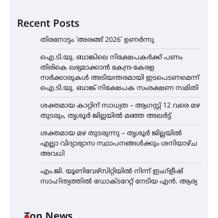
Recent Posts
തിരനോട്ടം ‘അരങ്ങ് 2026’ ഉണർന്നു
ഐ.ടി.യു. ബാങ്കിലെ നിക്ഷേപകർക്ക് പണം
തിരികെ ലഭ്യമാക്കാൻ കേന്ദ്ര-കേരള
സർക്കാരുകൾ അടിയന്തരമായി ഇടപെടണമെന്ന്
ഐ.ടി.യു. ബാങ്ക് നിക്ഷേപക സംരക്ഷണ സമിതി
ശക്തമായ കാറ്റിന് സാധ്യത – ആഗസ്റ്റ് 12 വരെ മഴ
തുടരും, തൃശൂർ ജില്ലയിൽ മഞ്ഞ അലർട്ട്
ശക്തമായ മഴ തുടരുന്നു – തൃശൂർ ജില്ലയിൽ
എല്ലാ വിദ്യാഭ്യാസ സ്ഥാപനങ്ങൾക്കും ശനിയാഴ്ച
അവധി
എം.ജി. യൂണിവേഴ്‌സിറ്റിയിൽ നിന്ന് ഇംഗ്ളീഷ്
സാഹിത്യത്തിൽ ഡോക്ടറേറ്റ് നേടിയ എൻ. ആര്യ
Top News