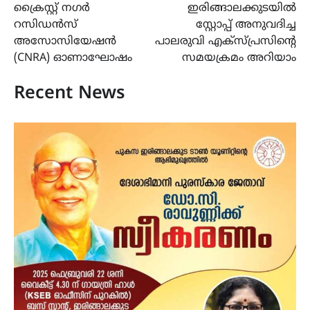
ക്രൈസ്റ്റ് നഗർ
ഇരിങ്ങാലക്കുടയിൽ
navigation
റസിഡൻസ്
സ്റ്റോപ്പ് അനുവദിച്ച
അസോസിയേഷൻ
പാലരുവി എക്സ്പ്രസിന്റെ
(CNRA) ഓണാഘോഷം
സമയക്രമം അറിയാം
Recent News