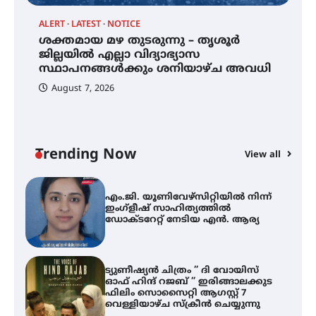
ALERT
LATEST
NOTICE
ശക്തമായ മഴ തുടരുന്നു – തൃശൂർ
്
ശക്തമായ മഴ തുടരുന്നു – തൃശൂർ
ജില്ലയിൽ എല്ലാ വിദ്യാഭ്യാസ
ജില്ലയിൽ എല്ലാ വിദ്യാഭ്യാസ
സ്ഥാപനങ്ങൾക്കും ശനിയാഴ്ച
സ്ഥാപനങ്ങൾക്കും ശനിയാഴ്ച അവധി
അവധി
August 7, 2026
എം.ജി. യൂണിവേഴ്‌സിറ്റിയിൽ നിന്ന്
ഇംഗ്ളീഷ് സാഹിത്യത്തിൽ
ഡോക്ടറേറ്റ് നേടിയ എൻ. ആര്യ
Trending Now
View all
ട്യുണീഷ്യൻ ചിത്രം ” ദി വോയിസ്
A
ഓഫ് ഹിന്ദ് റജബ് ” ഇരിങ്ങാലക്കുട
എ
ഫിലിം സൊസൈറ്റി ആഗസ്റ്റ് 7
ഇ
വെള്ളിയാഴ്ച സ്‌ക്രീൻ ചെയ്യുന്നു
ന
സെന്റ് ജോസഫ്സ് കോളജ്
കോമേഴ്‌സ് അസോസിയേഷന്
തുടക്കമായി