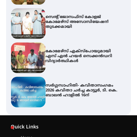
കോമേഴ്സ് എക്സ്പോയുമായി
എസ് എൻ ഹയർ സെക്കൻഡറി
വിദ്യാർത്ഥികൾ
സർഗ്ഗസാഹിതി- കവിതാസംഗമം
2026 കവിതാ ചർച്ച കാട്ടൂർ, ടി. കെ.
ബാലൻ ഹാളിൽ 16ന്
ശക്തമായ മഴ തുടരുന്നു – തൃശൂർ
ജില്ലയിൽ എല്ലാ വിദ്യാഭ്യാസ
സ്ഥാപനങ്ങൾക്കും ശനിയാഴ്ച
അവധി
എം.ജി. യൂണിവേഴ്‌സിറ്റിയിൽ നിന്ന്
ഇംഗ്ളീഷ് സാഹിത്യത്തിൽ
Quick Links
ഡോക്ടറേറ്റ് നേടിയ എൻ. ആര്യ