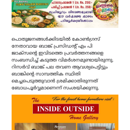
പൊതുജനങ്ങൾക്കിടയിൽ കോൺഗ്രസ്
നേതാവായ ബാങ്ക് പ്രസിഡൻ്റ് എം പി
ജാക്സൻ്റെ ഇവിടത്തെ പ്രവർത്തനങ്ങളെ
സംബന്ധിച്ച് കടുത്ത വിമർശനമുണ്ടായിരുന്നു.
റിസർവ് ബാങ്ക് പല തവണ ആവശ്യപെട്ടിട്ടും
ബാങ്കിൻ്റെ സാമ്പത്തിക സ്ഥിതി
മെച്ചപെടുത്തുവാൻ ശ്രമിക്കാതിരുന്നത്
ബോധപൂർവ്വമാണെന്ന് സംശയിക്കുന്നു.