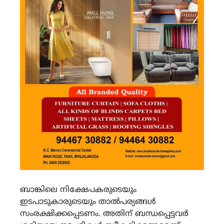
ബാങ്കിലെ നിക്ഷേപകരുടെയും
ഇടപാടുകാരുടെയും താൽപര്യങ്ങൾ
സംരക്ഷിക്കപ്പെടണം. അതിന് ബന്ധപ്പെട്ടവർ