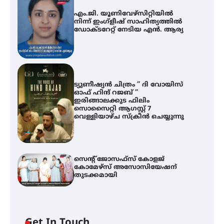
എം.ജി. യൂണിവേഴ്‌സിറ്റിയിൽ
നിന്ന് ഇംഗ്ളീഷ് സാഹിത്യത്തിൽ
ഡോക്ടറേറ്റ് നേടിയ എൻ. ആര്യ
ട്യുണീഷ്യൻ ചിത്രം ” ദി വോയിസ്
ഓഫ് ഹിന്ദ് റജബ് ”
ഇരിങ്ങാലക്കുട ഫിലിം
സൊസൈറ്റി ആഗസ്റ്റ് 7
വെള്ളിയാഴ്ച സ്‌ക്രീൻ ചെയ്യുന്നു
സെന്റ് ജോസഫ്സ് കോളജ്
കോമേഴ്‌സ് അസോസിയേഷന്
തുടക്കമായി
എം.ജി. യൂണിവേഴ്‌സിറ്റിയിൽ നിന്ന്
ഇംഗ്ളീഷ് സാഹിത്യത്തിൽ
ഡോക്ടറേറ്റ് നേടിയ എൻ. ആര്യ
Get In Touch