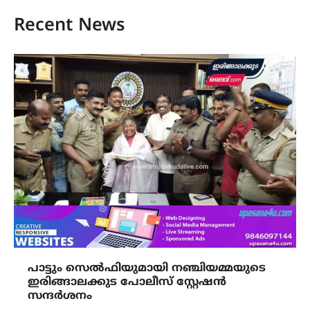
Recent News
പാട്ടും സെൽഫിയുമായി നഞ്ചിയമ്മയുടെ
ഇരിങ്ങാലക്കുട പോലീസ് സ്റ്റേഷൻ
സന്ദർശനം