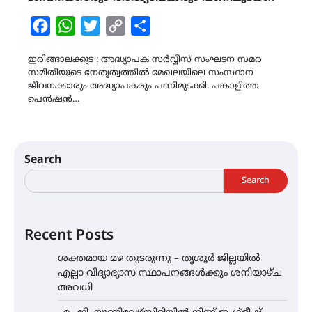
Facebook
WhatsApp
Twitter
Copy
Share
Link
ഇരിങ്ങാലക്കുട : അദ്ധ്യാപക സർവ്വീസ് സംഘടന സമര
സമിതിയുടെ നേതൃത്വത്തിൽ മേഖലയിലെ സംസ്ഥാന
ജീവനക്കാരും അദ്ധ്യാപകരും പണിമുടക്കി. പങ്കാളിത്ത
പെൻഷൻ…
Search
Search
Recent Posts
ശക്തമായ മഴ തുടരുന്നു – തൃശൂർ ജില്ലയിൽ
എല്ലാ വിദ്യാഭ്യാസ സ്ഥാപനങ്ങൾക്കും ശനിയാഴ്ച
അവധി