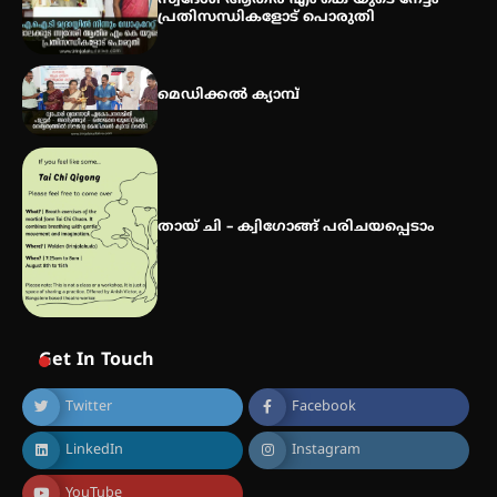
സ്വദേശി ആതിര എം കെ യുടെ നേട്ടം
പ്രതിസന്ധികളോട് പൊരുതി
മെഡിക്കൽ ക്യാമ്പ്
തായ് ചി – ക്വിഗോങ്ങ് പരിചയപ്പെടാം
Get In Touch
Twitter
Facebook
LinkedIn
Instagram
YouTube