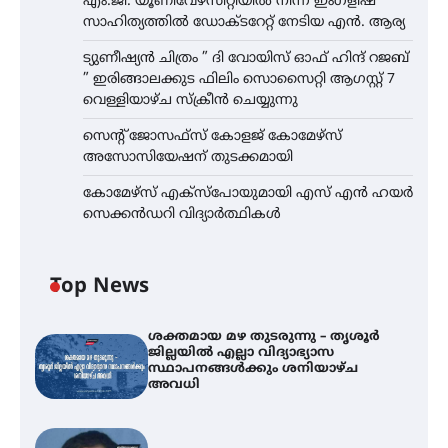
എം.ജി. യൂണിവേഴ്‌സിറ്റിയിൽ നിന്ന് ഇംഗ്ളീഷ്
സാഹിത്യത്തിൽ ഡോക്ടറേറ്റ് നേടിയ എൻ. ആര്യ
ട്യുണീഷ്യൻ ചിത്രം ” ദി വോയിസ് ഓഫ് ഹിന്ദ് റജബ്
” ഇരിങ്ങാലക്കുട ഫിലിം സൊസൈറ്റി ആഗസ്റ്റ് 7
വെള്ളിയാഴ്ച സ്‌ക്രീൻ ചെയ്യുന്നു
സെന്റ് ജോസഫ്സ് കോളജ് കോമേഴ്‌സ്
അസോസിയേഷന് തുടക്കമായി
കോമേഴ്സ് എക്സ്പോയുമായി എസ് എൻ ഹയർ
സെക്കൻഡറി വിദ്യാർത്ഥികൾ
Top News
ശക്തമായ മഴ തുടരുന്നു – തൃശൂർ
ജില്ലയിൽ എല്ലാ വിദ്യാഭ്യാസ
സ്ഥാപനങ്ങൾക്കും ശനിയാഴ്ച
അവധി