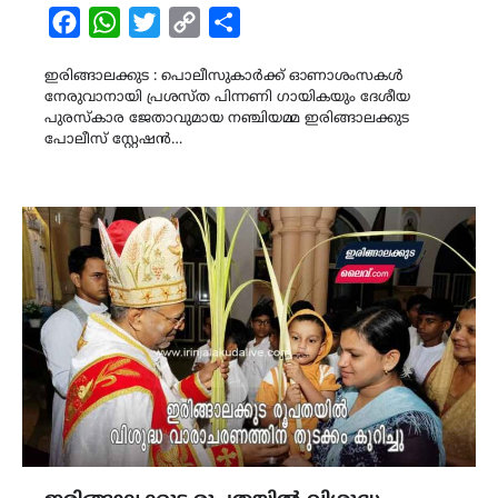
Facebook
WhatsApp
Twitter
Copy
Share
Link
ഇരിങ്ങാലക്കുട : പൊലീസുകാർക്ക് ഓണാശംസകൾ
നേരുവാനായി പ്രശസ്ത പിന്നണി ഗായികയും ദേശീയ
പുരസ്കാര ജേതാവുമായ നഞ്ചിയമ്മ ഇരിങ്ങാലക്കുട
പോലീസ് സ്റ്റേഷൻ…