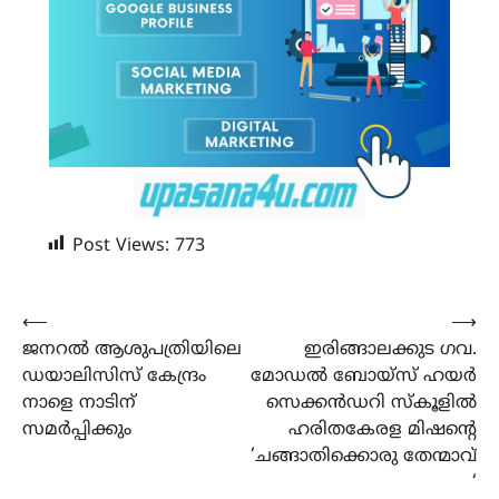
Post Views:
773
Post
⟵
⟶
ജനറൽ ആശുപത്രിയിലെ
ഇരിങ്ങാലക്കുട ഗവ.
navigation
ഡയാലിസിസ് കേന്ദ്രം
മോഡൽ ബോയ്സ് ഹയർ
നാളെ നാടിന്
സെക്കൻഡറി സ്കൂളിൽ
സമർപ്പിക്കും
ഹരിതകേരള മിഷന്റെ
‘ചങ്ങാതിക്കൊരു തേന്മാവ്
‘