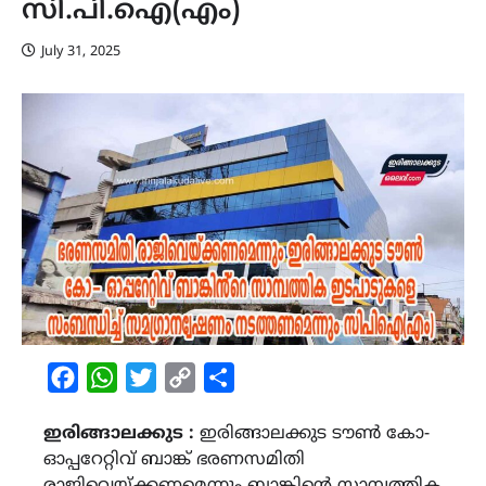
സി.പി.ഐ(എം)
July 31, 2025
Facebook
WhatsApp
Twitter
Copy
Share
Link
ഇരിങ്ങാലക്കുട :
ഇരിങ്ങാലക്കുട ടൗൺ കോ-
ഓപ്പറേറ്റിവ് ബാങ്ക് ഭരണസമിതി
രാജിവെയ്ക്കണമെന്നും ബാങ്കിൻ്റെ സാമ്പത്തിക