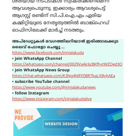
ശരിയായ നടപടികൾ സ്വീകരിക്കണമെന്ന്
ആവശ്യപെടുന്നു. ഇക്കാര്യം ആവശ്യപെട്ട്
ആഗസ്റ്റ് രണ്ടിന് സി.പി.ഐ.എം ഏരിയ
കമ്മിറ്റിയുടെ നേതൃത്വത്തിൽ ബാങ്ക്ഹെഡ്
ഓഫിസിലേക്ക് മാർച്ച് നടത്തും.
അപ്ഡേറ്റുകൾ വേഗത്തിലറിയാൻ ഇരിങ്ങാലക്കുട
ലൈവ് ഫോളോ ചെയ്യൂ …
https://www.facebook.com/irinjalakuda
▪
join WhatsApp Channel
https://whatsapp.com/channel/0029Va4ic6cBKfhytWZQed3O
▪
join WhatsApp News Group
https://chat.whatsapp.com/K3Ng4NRYDBR7baLXByhAEa
▪
subscribe YouTube channel
https://www.youtube.com/@irinjalakudanews
▪
follow Instagram
https://www.instagram.com/irinjalakudalive