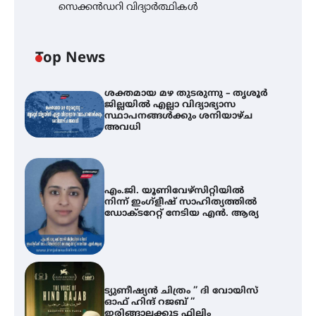
സെക്കൻഡറി വിദ്യാർത്ഥികൾ
Top News
ശക്തമായ മഴ തുടരുന്നു – തൃശൂർ
ജില്ലയിൽ എല്ലാ വിദ്യാഭ്യാസ
സ്ഥാപനങ്ങൾക്കും ശനിയാഴ്ച
അവധി
എം.ജി. യൂണിവേഴ്‌സിറ്റിയിൽ
നിന്ന് ഇംഗ്ളീഷ് സാഹിത്യത്തിൽ
ഡോക്ടറേറ്റ് നേടിയ എൻ. ആര്യ
ട്യുണീഷ്യൻ ചിത്രം ” ദി വോയിസ്
ഓഫ് ഹിന്ദ് റജബ് ”
ഇരിങ്ങാലക്കുട ഫിലിം