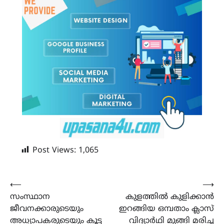
Post Views:
1,065
Post
⟵
⟶
സംസ്ഥാന
കുളത്തിൽ കുളിക്കാൻ
navigation
ജീവനക്കാരുടെയും
ഇറങ്ങിയ ഒമ്പതാം ക്ലാസ്
അധ്യാപകരുടെയും കൂട്ട
വിദ്യാര്‍ഥി മുങ്ങി മരിച്ച