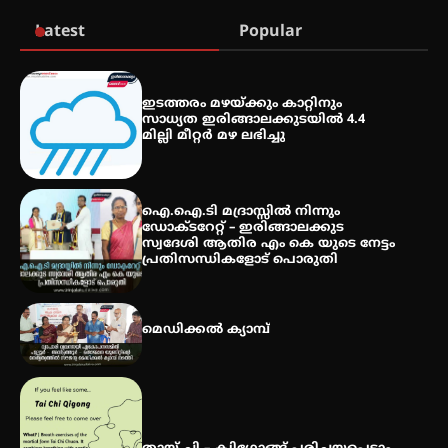
Latest
Popular
കോമേഴ്സ് എക്സ്പോയുമായി
എസ് എൻ ഹയർ സെക്കൻഡറി
ഇടത്തരം മഴയ്ക്കും കാറ്റിനും
വിദ്യാർത്ഥികൾ
സാധ്യത ഇരിങ്ങാലക്കുടയിൽ 4.4
മില്ലി മീറ്റർ മഴ ലഭിച്ചു
സർഗ്ഗസാഹിതി- കവിതാസംഗമം
2026 കവിതാ ചർച്ച കാട്ടൂർ, ടി. കെ.
ഐ.ഐ.ടി മദ്രാസ്സിൽ നിന്നും
ബാലൻ ഹാളിൽ 16ന്
ഡോക്ടറേറ്റ് – ഇരിങ്ങാലക്കുട
സ്വദേശി ആതിര എം കെ യുടെ നേട്ടം
പ്രതിസന്ധികളോട് പൊരുതി
മെഡിക്കൽ ക്യാമ്പ്