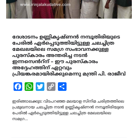
ദേശാടനം ഉണ്ണികൃഷ്ണൻ നമ്പൂതിരിയുടെ
പേരിൽ ഏർപ്പെടുത്തിയിട്ടുള്ള ചലച്ചിത്ര
മേഖലയിലെ സമഗ്ര സംഭാവനക്കുള്ള
പുരസ്കാരം അന്തരിച്ച നടൻ
ഇന്നസെൻറ്ന് – ഈ പുരസ്കാരം
അദ്ദേഹത്തിന് ഏറ്റവും
പ്രിയങ്കരമായിരിക്കുമെന്നു മന്ത്രി പി. രാജീവ്
Facebook
WhatsApp
Twitter
Copy
Share
Link
ഇരിങ്ങാലക്കുട: വിടപറഞ്ഞ മലയാള സിനിമ ചരിത്രത്തിലെ
പ്രമുഖനായ ചലച്ചിത്ര നടൻ ഉണ്ണികൃഷ്ണൻ നമ്പൂതിരിയുടെ
പേരിൽ ഏർപ്പെടുത്തിയിട്ടുള്ള ചലച്ചിത്ര മേഖലയിലെ
സമഗ്ര…