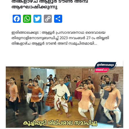
തിങ്കളാഴ്ച ആളൂർ ടൗൺ അമ്പ്
ആഘോഷിക്കുന്നു
Facebook
WhatsApp
Twitter
Copy
Share
Link
ഇരിങ്ങാലക്കുട : ആളൂർ പ്രസാദവരനാഥ ദൈവാലയ
തിരുനാളിനോടനുബന്ധിച്ച് 2023 നവംബർ 27-ാം തിയ്യതി
തിങ്കളാഴ്ച ആളൂർ ടൗൺ അമ്പ് സമുചിതമായി…