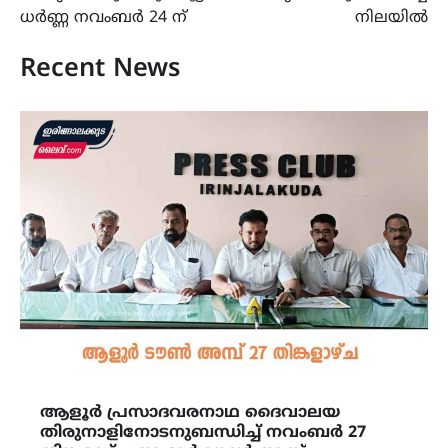
ധർണ്ണ നവംബർ 24 ന്
നിലയിൽ
Recent News
ആളൂർ പ്രസാദവരനാഥ ദൈവാലയ
തിരുനാളിനോടനുബന്ധിച്ച് നവംബർ 27