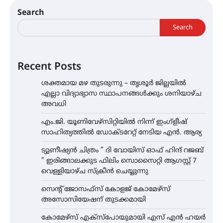
Search
Search
Recent Posts
ശക്തമായ മഴ തുടരുന്നു – തൃശൂർ ജില്ലയിൽ
എല്ലാ വിദ്യാഭ്യാസ സ്ഥാപനങ്ങൾക്കും ശനിയാഴ്ച
അവധി
എം.ജി. യൂണിവേഴ്‌സിറ്റിയിൽ നിന്ന് ഇംഗ്ളീഷ്
സാഹിത്യത്തിൽ ഡോക്ടറേറ്റ് നേടിയ എൻ. ആര്യ
ട്യുണീഷ്യൻ ചിത്രം ” ദി വോയിസ് ഓഫ് ഹിന്ദ് റജബ്
” ഇരിങ്ങാലക്കുട ഫിലിം സൊസൈറ്റി ആഗസ്റ്റ് 7
വെള്ളിയാഴ്ച സ്‌ക്രീൻ ചെയ്യുന്നു
സെന്റ് ജോസഫ്സ് കോളജ് കോമേഴ്‌സ്
അസോസിയേഷന് തുടക്കമായി
കോമേഴ്സ് എക്സ്പോയുമായി എസ് എൻ ഹയർ