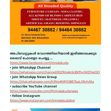
അപ്ഡേറ്റുകൾ വേഗത്തിലറിയാൻ ഇരിങ്ങാലക്കുട
ലൈവ് ഫോളോ ചെയ്യൂ …
https://www.facebook.com/irinjalakuda
▪
join WhatsApp Channel
https://whatsapp.com/channel/0029Va4ic6cBKfhytWZQed3O
▪
join WhatsApp News Group
https://chat.whatsapp.com/K3Ng4NRYDBR7baLXByhAEa
▪
subscribe YouTube channel
https://www.youtube.com/@irinjalakudanews
▪
follow Instagram
https://www.instagram.com/irinjalakudalive