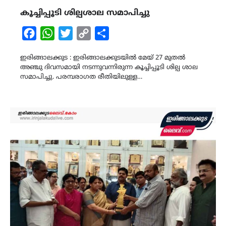
കൂച്ചിപ്പൂടി ശില്പശാല സമാപിച്ചു
Facebook
WhatsApp
Twitter
Copy
Share
Link
ഇരിങ്ങാലക്കുട : ഇരിങ്ങാലക്കുടയിൽ മേയ് 27 മുതൽ
അഞ്ചു ദിവസമായി നടന്നുവന്നിരുന്ന കൂച്ചിപ്പൂടി ശില്പ ശാല
സമാപിച്ചു. പരമ്പരാഗത രീതിയിലുള്ള…