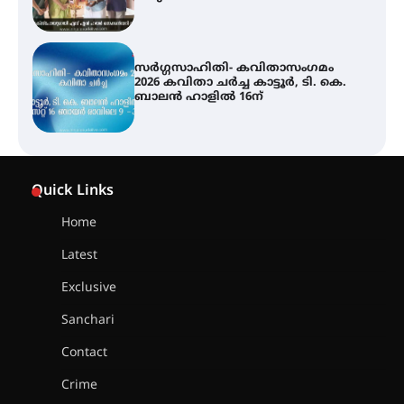
ശക്തമായ മഴ തുടരുന്നു – തൃശൂർ
ജില്ലയിൽ എല്ലാ വിദ്യാഭ്യാസ
സ്ഥാപനങ്ങൾക്കും ശനിയാഴ്ച
അവധി
എം.ജി. യൂണിവേഴ്‌സിറ്റിയിൽ നിന്ന്
ഇംഗ്ളീഷ് സാഹിത്യത്തിൽ
Quick Links
ഡോക്ടറേറ്റ് നേടിയ എൻ. ആര്യ
Home
Latest
ട്യുണീഷ്യൻ ചിത്രം ” ദി വോയിസ്
ഓഫ് ഹിന്ദ് റജബ് ” ഇരിങ്ങാലക്കുട
Exclusive
ഫിലിം സൊസൈറ്റി ആഗസ്റ്റ് 7
വെള്ളിയാഴ്ച സ്‌ക്രീൻ ചെയ്യുന്നു
Sanchari
Contact
സെന്റ് ജോസഫ്സ് കോളജ്
Crime
കോമേഴ്‌സ് അസോസിയേഷന്
തുടക്കമായി