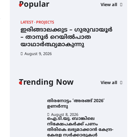
വിദ്യാഭ്യാസ
Popular
View all
സ്ഥാപനങ്ങൾക്കും
ശനിയാഴ്ച അവധി
August 7, 2026
LATEST
PROJECTS
LAT
എം.ജി. യൂണിവേഴ്‌സിറ്റിയിൽ
–
ഇരിങ്ങാലക്കുട – ഗുരുവായൂർ
തി
നിന്ന് ഇംഗ്ളീഷ്
– താനൂർ റെയിൽപാത
ഉണ
സാഹിത്യത്തിൽ ഡോക്ടറേറ്റ്
നേടിയ എൻ. ആര്യ
യാഥാർത്ഥ്യമാകുന്നു
Au
August 7, 2026
August 9, 2026
ഇരിങ്ങാലക്കുട – ഗുരുവായൂർ
– താനൂർ റെയിൽപാത
യാഥാർത്ഥ്യമാകുന്നു
Trending Now
View all
August 9, 2026
തിരനോട്ടം ‘അരങ്ങ് 2026’
ഉണർന്നു
August 8, 2026
ഐ.ടി.യു. ബാങ്കിലെ
നിക്ഷേപകർക്ക് പണം
തിരികെ ലഭ്യമാക്കാൻ കേന്ദ്ര-
കേരള സർക്കാരുകൾ