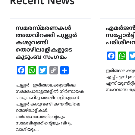
Recent News
സമരസ്മരണകൾ
എമർജൻ
അയവിറക്കി പുല്ലൂർ
സപ്പോർട്
കശുവണ്ടി
പരിശീല
തൊഴിലാളികളുടെ
Faceboo
Wha
കുടുംബ സംഗമം
Facebook
WhatsApp
Twitter
Copy
Share
ഇരിങ്ങാലക്ക
എച്ച് എസ് ഇ
Link
എസ് യൂണിറ്റി
പുല്ലൂർ : ഇരിങ്ങാലക്കുടയിലെ
സഹവാസ ക്യാ
സമരപോരാട്ടങ്ങളിൽ നിർണായക
പങ്കുവഹിച്ച തൊഴിലാളികളാണ്
പുല്ലൂർ കശുവണ്ടി കമ്പനിയിലെ
തൊഴിലാളികൾ.
വർഗബോധത്തിൻ്റെയും
സമരവീര്യത്തിൻ്റെയും വീറും
വാശിയും…