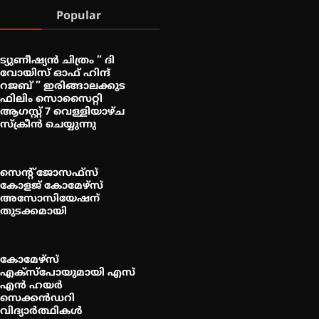
Popular
ട്യുണീഷ്യൻ ചിത്രം ” ദി
വോയിസ് ഓഫ് ഹിന്ദ്
റജബ് ” ഇരിങ്ങാലക്കുട
ഫിലിം സൊസൈറ്റി
ആഗസ്റ്റ് 7 വെള്ളിയാഴ്ച
സ്‌ക്രീൻ ചെയ്യുന്നു
സെന്റ് ജോസഫ്സ്
കോളജ് കോമേഴ്‌സ്
അസോസിയേഷന്
തുടക്കമായി
കോമേഴ്സ്
എക്സ്പോയുമായി എസ്
എൻ ഹയർ
സെക്കൻഡറി
വിദ്യാർത്ഥികൾ