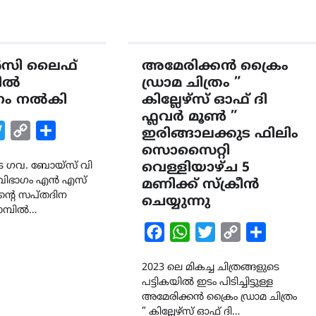
ALERT
LATEST
സി ലൈഫ്
അമേരിക്കൻ ക്രൈം
ശക്തമായ കാറ്റിന് സാധ്യത 
ടിൽ
ഡ്രാമ ചിത്രം ”
ആഗസ്റ്റ് 12 വരെ മഴ തുടരും,
നം നൽകി
കില്ലേഴ്സ് ഓഫ് ദി
തൃശൂർ ജില്ലയിൽ മഞ്ഞ
ഫ്ലവർ മൂൺ ”
അലർട്ട്
k
tsApp
Twitter
Copy
Share
ഇരിങ്ങാലക്കുട ഫിലിം
August 8, 2026
Link
സൊസൈറ്റി
ുട ഗവ. ബോയ്സ് വി
വെള്ളിയാഴ്ച 5
 വിഭാഗം എൻ എസ്
മണിക്ക് സ്ക്രീൻ
ന്റെ സപ്തദിന
ചെയ്യുന്നു
മ്പിൽ…
Facebook
WhatsApp
Twitter
Copy
Share
Link
2023 ലെ മികച്ച ചിത്രങ്ങളുടെ
പട്ടികയിൽ ഇടം പിടിച്ചിട്ടുള്ള
അമേരിക്കൻ ക്രൈം ഡ്രാമ ചിത്രം
” കില്ലേഴ്സ് ഓഫ് ദി…