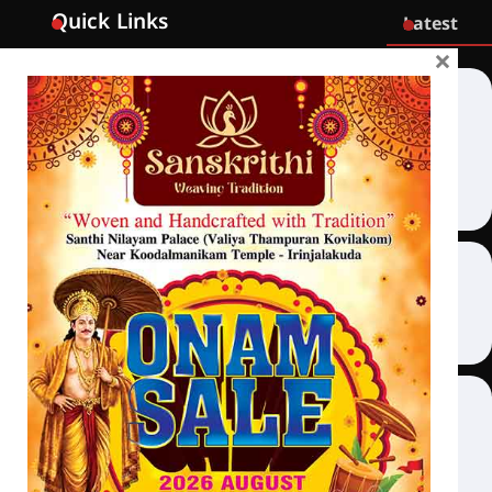
Quick Links
Latest
×
Home
Latest
Exclusive
Sanchari
Contact
Crime