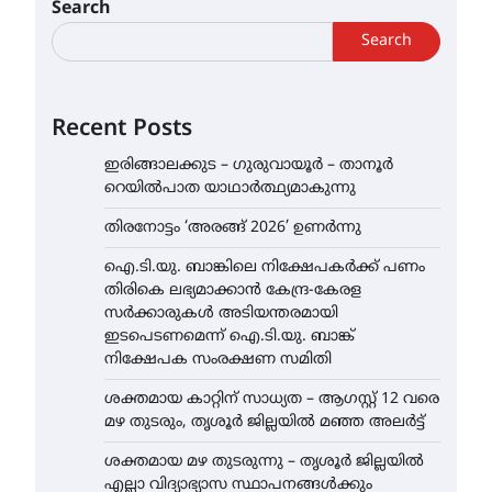
Search
Search
Recent Posts
ഇരിങ്ങാലക്കുട – ഗുരുവായൂർ – താനൂർ
റെയിൽപാത യാഥാർത്ഥ്യമാകുന്നു
തിരനോട്ടം ‘അരങ്ങ് 2026’ ഉണർന്നു
ഐ.ടി.യു. ബാങ്കിലെ നിക്ഷേപകർക്ക് പണം
തിരികെ ലഭ്യമാക്കാൻ കേന്ദ്ര-കേരള
സർക്കാരുകൾ അടിയന്തരമായി
ഇടപെടണമെന്ന് ഐ.ടി.യു. ബാങ്ക്
നിക്ഷേപക സംരക്ഷണ സമിതി
ശക്തമായ കാറ്റിന് സാധ്യത – ആഗസ്റ്റ് 12 വരെ
മഴ തുടരും, തൃശൂർ ജില്ലയിൽ മഞ്ഞ അലർട്ട്
ശക്തമായ മഴ തുടരുന്നു – തൃശൂർ ജില്ലയിൽ
എല്ലാ വിദ്യാഭ്യാസ സ്ഥാപനങ്ങൾക്കും