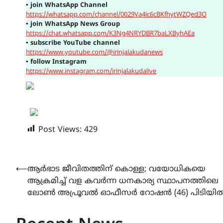
▪
join WhatsApp Channel
https://whatsapp.com/channel/0029Va4ic6cBKfhytWZQed3O
▪
join WhatsApp News Group
https://chat.whatsapp.com/K3Ng4NRYDBR7baLXByhAEa
▪
subscribe YouTube channel
https://www.youtube.com/@irinjalakudanews
▪
follow Instagram
https://www.instagram.com/irinjalakudalive
Post Views:
429
Post
⟵
ആർഭാട ജീവിതത്തിന് കൊള്ള; വയോധികയെ
ആക്രമിച്ച് വള കവർന്ന ധനകാര്യ സ്ഥാപനത്തിലെ
navigation
ലോൺ അപ്രൂവൽ ഓഫീസർ റോഷൻ (46) പിടിയി