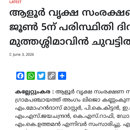
LATEST
ആളൂർ വൃക്ഷ സംരക്ഷ
ജൂൺ 5ന് പരിസ്ഥിതി 
മുത്തശ്ശിമാവിൻ ചുവട്ട
June 3, 2026
Facebook
WhatsApp
Twitter
Copy
Share
Link
കല്ലേറ്റുംകര :
ആളൂർ വൃക്ഷ സംരക്ഷണ 
ഗ്രാമപഞ്ചായത്ത് അംഗം ലിജൊ കണ്ണംകുന്
എം.മോഹൻദാസ് മാസ്റ്റർ, പി.കെ.കിട്ടൻ, 
എം.എസ്.ജയചന്ദ്രൻ, കെ.എസ്.റാഫി, ഡോ. 
എം.കെ.ഉത്തമൻ എന്നിവർ സംസാരിച്ചു. എം.മ