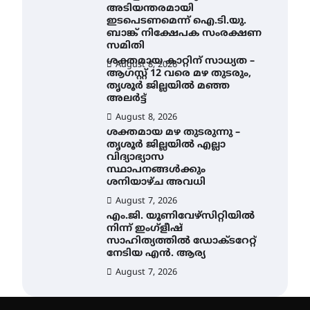
അടിയന്തരമായി
ഇടപെടണമെന്ന് ഐ.ടി.യു.
ബാങ്ക് നിക്ഷേപക സംരക്ഷണ
സമിതി
ശക്തമായ കാറ്റിന് സാധ്യത –
August 8, 2026
ആഗസ്റ്റ് 12 വരെ മഴ തുടരും,
തൃശൂർ ജില്ലയിൽ മഞ്ഞ
അലർട്ട്
August 8, 2026
ശക്തമായ മഴ തുടരുന്നു –
തൃശൂർ ജില്ലയിൽ എല്ലാ
വിദ്യാഭ്യാസ
സ്ഥാപനങ്ങൾക്കും
ശനിയാഴ്ച അവധി
August 7, 2026
എം.ജി. യൂണിവേഴ്‌സിറ്റിയിൽ
നിന്ന് ഇംഗ്ളീഷ്
സാഹിത്യത്തിൽ ഡോക്ടറേറ്റ്
നേടിയ എൻ. ആര്യ
August 7, 2026
ഇരിങ്ങാലക്കുട – ഗുരുവായൂർ