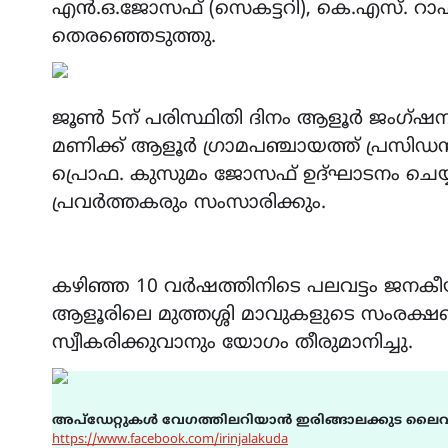
എൻ.ഒ.ജോസഫ് (സെകട്ടറി), കെ.എസ്. റാഫ
തെരഞ്ഞെടുത്തു.
ജൂൺ 5ന് പരിസ്ഥിതി ദിനം ആളൂർ ജംഗ്ഷനില
മണിക്ക് ആളൂർ ഗ്രാമപഞ്ചായത്ത് പ്രസിഡ
പ്രൊഫ. കുസുമം ജോസഫ് ഉദ്ഘാടനം ചെയ്യു
പ്രവർത്തകരും സംസാരിക്കും.
കഴിഞ്ഞ 10 വർഷത്തിനിടെ പലവട്ടം ജനകീയ ഇ
ആളൂരിലെ മുത്തശ്ശി മാവുകളുടെ സംരക
സ്വീകരിക്കുവാനും യോഗം തീരുമാനിച്ചു.
അപ്ഡേറ്റുകൾ വേഗത്തിലറിയാൻ ഇരിങ്ങാലക്കുട ലൈവ
https://www.facebook.com/irinjalakuda