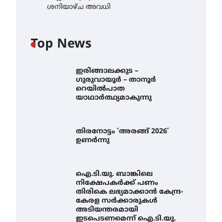
ശനിയാഴ്ച അവധി
Top News
ഇരിങ്ങാലക്കുട –
ഗുരുവായൂർ – താനൂർ
റെയിൽപാത
യാഥാർത്ഥ്യമാകുന്നു
തിരനോട്ടം ‘അരങ്ങ് 2026’
ഉണർന്നു
ഐ.ടി.യു. ബാങ്കിലെ
നിക്ഷേപകർക്ക് പണം
തിരികെ ലഭ്യമാക്കാൻ കേന്ദ്ര-
കേരള സർക്കാരുകൾ
അടിയന്തരമായി
ഇടപെടണമെന്ന് ഐ.ടി.യു.