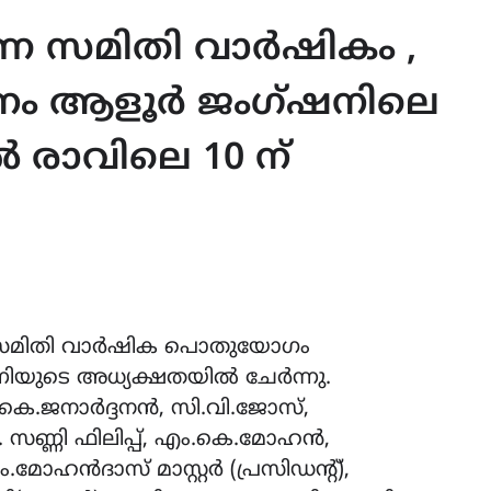
ണ സമിതി വാർഷികം ,
ദിനം ആളൂർ ജംഗ്ഷനിലെ
ിൽ രാവിലെ 10 ന്
സമിതി വാർഷിക പൊതുയോഗം
നിയുടെ അധ്യക്ഷതയിൽ ചേർന്നു.
ഇ.കെ.ജനാർദ്ദനൻ, സി.വി.ജോസ്,
സണ്ണി ഫിലിപ്പ്, എം.കെ.മോഹൻ,
ോഹൻദാസ് മാസ്റ്റർ (പ്രസിഡൻ്റ്),