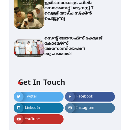
ഇരിങ്ങാലക്കുട ഫിലിം
സൊസൈറ്റി ആഗസ്റ്റ് 7
വെള്ളിയാഴ്ച സ്‌ക്രീൻ
ചെയ്യുന്നു
സെന്റ് ജോസഫ്സ് കോളജ്
കോമേഴ്‌സ്
അസോസിയേഷന്
തുടക്കമായി
എം.ജി. യൂണിവേഴ്‌സിറ്റിയിൽ
നിന്ന് ഇംഗ്ളീഷ്
Get In Touch
സാഹിത്യത്തിൽ ഡോക്ടറേറ്റ്
നേടിയ എൻ. ആര്യ
August 7, 2026
Twitter
Facebook
ട്യുണീഷ്യൻ ചിത്രം ” ദി
വോയിസ് ഓഫ് ഹിന്ദ് റജബ് ”
LinkedIn
Instagram
ഇരിങ്ങാലക്കുട ഫിലിം
സൊസൈറ്റി ആഗസ്റ്റ് 7
YouTube
വെള്ളിയാഴ്ച സ്‌ക്രീൻ
ചെയ്യുന്നു