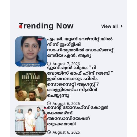
August 7, 2026
എം.ജി. യൂണിവേഴ്‌സിറ്റിയിൽ
നിന്ന് ഇംഗ്ളീഷ്
സാഹിത്യത്തിൽ ഡോക്ടറേറ്റ്
Trending Now
നേടിയ എൻ. ആര്യ
View all
AWA
August 7, 2026
എം
ട്യുണീഷ്യൻ ചിത്രം ” ദി
നി
വോയിസ് ഓഫ് ഹിന്ദ് റജബ് ”
ഇരിങ്ങാലക്കുട ഫിലിം
സാ
സൊസൈറ്റി ആഗസ്റ്റ് 7
ന
വെള്ളിയാഴ്ച സ്‌ക്രീൻ
ചെയ്യുന്നു
A
August 6, 2026
സെന്റ് ജോസഫ്സ് കോളജ്
കോമേഴ്‌സ്
അസോസിയേഷന്
തുടക്കമായി
August 6, 2026
കോമേഴ്സ്
എക്സ്പോയുമായി എസ്
എൻ ഹയർ സെക്കൻഡറി
വിദ്യാർത്ഥികൾ
August 6, 2026