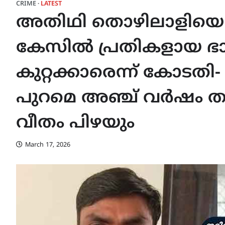
CRIME
LATEST
അതിഥി തൊഴിലാളിയെ കൊ
കേസിൽ പ്രതികളായ ഭാര
കുറ്റക്കാരെന്ന് കോടതി-
പുറമെ അഞ്ച് വർഷം തട
വീതം പിഴയും
March 17, 2026