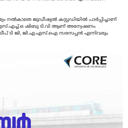
യം നൽകാതെ ജുഡീഷ്യൽ കസ്റ്റഡിയിൽ പാർപ്പിച്ചാണ്
 എസ്.എച്ച്.ഒ ഷിബു ടി.വി ആണ് അന്വേഷണം
 ദിലീപ് ടി ജി, ജി.എ.എസ്.ഐ സരസപ്പൻ എന്നിവരും
CAMPUS
LATEST
സെന്റ് ജോസഫ്സ് കോളജ്
കോമേഴ്‌സ് അസോസിയേഷ
തുടക്കമായി
August 6, 2026