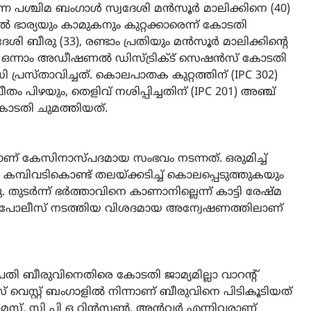
ന്ന പശ്ചിമ ബംഗാൾ സ്വദേശി മൻസൂർ മാലിക്കിനെ (40)
ിൽ ഭാര്യയും കാമുകനും കുറ്റക്കാരെന്ന് കോടതി
ദേശി ബീരു (33), രണ്ടാം പ്രതിയും മൻസൂർ മാലിക്കിന്റെ
ൂർ ഒന്നാം അഡീഷണൽ ഡിസ്ട്രിക്ട് സെഷൻസ് കോടതി
ി പ്രസ്താവിച്ചത്. കൊലപാതക കുറ്റത്തിന് (IPC 302)
ീതം പിഴയും, തെളിവ് നശിപ്പിച്ചതിന് (IPC 201) അഞ്ച്
കോടതി ചുമത്തിയത്.
് കേസിനാസ്പദമായ സംഭവം നടന്നത്. ഒരുമിച്ച്
കമ്പിവടികൊണ്ട് തലയ്ക്കടിച്ച് കൊലപ്പെടുത്തുകയും
. തുടർന്ന് ഭർത്താവിനെ കാണാനില്ലെന്ന് കാട്ടി രേഷ്മ
കി. പോലീസ് നടത്തിയ വിശദമായ അന്വേഷണത്തിലാണ്
രതി ബീരുവിനെതിരെ കോടതി ജാമ്യമില്ലാ വാറന്റ്
ലീസ് വെസ്റ്റ് ബംഗാളിൽ നിന്നാണ് ബീരുവിനെ പിടികൂടിയത്
ോമസ്, സി പി ഒ റിൻസൺ, അൻവർ എന്നിവരാണ്