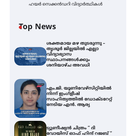
ഹയർ സെക്കൻഡറി വിദ്യാർത്ഥികൾ
Top News
ശക്തമായ മഴ തുടരുന്നു –
തൃശൂർ ജില്ലയിൽ എല്ലാ
വിദ്യാഭ്യാസ
സ്ഥാപനങ്ങൾക്കും
ശനിയാഴ്ച അവധി
എം.ജി. യൂണിവേഴ്‌സിറ്റിയിൽ
നിന്ന് ഇംഗ്ളീഷ്
സാഹിത്യത്തിൽ ഡോക്ടറേറ്റ്
നേടിയ എൻ. ആര്യ
ട്യുണീഷ്യൻ ചിത്രം ” ദി
വോയിസ് ഓഫ് ഹിന്ദ് റജബ് ”