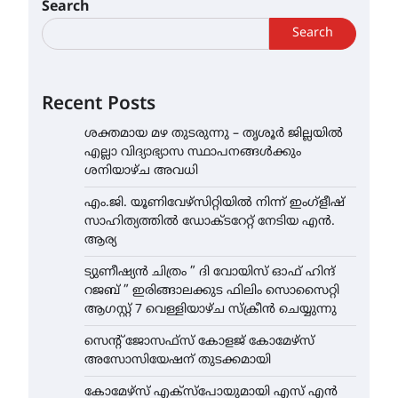
Search
Search
Recent Posts
ശക്തമായ മഴ തുടരുന്നു – തൃശൂർ ജില്ലയിൽ
എല്ലാ വിദ്യാഭ്യാസ സ്ഥാപനങ്ങൾക്കും
ശനിയാഴ്ച അവധി
എം.ജി. യൂണിവേഴ്‌സിറ്റിയിൽ നിന്ന് ഇംഗ്ളീഷ്
സാഹിത്യത്തിൽ ഡോക്ടറേറ്റ് നേടിയ എൻ.
ആര്യ
ട്യുണീഷ്യൻ ചിത്രം ” ദി വോയിസ് ഓഫ് ഹിന്ദ്
റജബ് ” ഇരിങ്ങാലക്കുട ഫിലിം സൊസൈറ്റി
ആഗസ്റ്റ് 7 വെള്ളിയാഴ്ച സ്‌ക്രീൻ ചെയ്യുന്നു
സെന്റ് ജോസഫ്സ് കോളജ് കോമേഴ്‌സ്
അസോസിയേഷന് തുടക്കമായി
കോമേഴ്സ് എക്സ്പോയുമായി എസ് എൻ