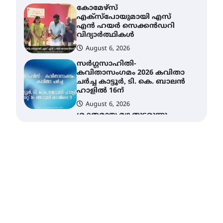
സർഗ്ഗസാഹിതി-
കവിതാസംഗമം 2026 കവിതാ
ചർച്ച കാട്ടൂർ, ടി. കെ. ബാലൻ
ഹാളിൽ 16ന്
August 6, 2026
ശക്തമായ മഴ തുടരുന്നു –
തൃശൂർ ജില്ലയിൽ എല്ലാ
വിദ്യാഭ്യാസ
സ്ഥാപനങ്ങൾക്കും
ശനിയാഴ്ച അവധി
August 7, 2026
എം.ജി. യൂണിവേഴ്‌സിറ്റിയിൽ
നിന്ന് ഇംഗ്ളീഷ്
സാഹിത്യത്തിൽ ഡോക്ടറേറ്റ്
നേടിയ എൻ. ആര്യ
August 7, 2026
ട്യുണീഷ്യൻ ചിത്രം ” ദി
വോയിസ് ഓഫ് ഹിന്ദ് റജബ് ”
ഇരിങ്ങാലക്കുട ഫിലിം
സൊസൈറ്റി ആഗസ്റ്റ് 7
വെള്ളിയാഴ്ച സ്‌ക്രീൻ
ചെയ്യുന്നു