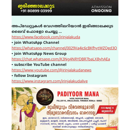
അപ്ഡേറ്റുകൾ വേഗത്തിലറിയാൻ ഇരിങ്ങാലക്കുട
ലൈവ് ഫോളോ ചെയ്യൂ …
https://www.facebook.com/irinjalakuda
▪
join WhatsApp Channel
https://whatsapp.com/channel/0029Va4ic6cBKfhytWZQed3O
▪
join WhatsApp News Group
https://chat.whatsapp.com/K3Ng4NRYDBR7baLXByhAEa
▪
subscribe YouTube channel
https://www.youtube.com/@irinjalakudanews
▪
follow Instagram
https://www.instagram.com/irinjalakudalive