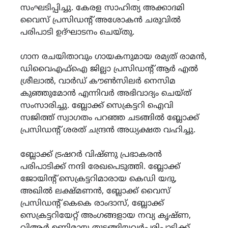
സംഘടിപ്പിച്ചു. കേരള സാഹിത്യ അക്കാദമി
വൈസ് പ്രസിഡന്റ് അശോകൻ ചരുവിൽ
പരിപാടി ഉദ്ഘാടനം ചെയ്തു.
ഗാന രചയിതാവും ഗായകനുമായ രമ്യത് രാമൻ,
ഡിവൈഎഫ്ഐ ജില്ലാ പ്രസിഡന്റ് ആർ എൽ
ശ്രീലാൽ, വാർഡ് കൗൺസിലർ നെസിമ
കുഞ്ഞുമോൻ എന്നിവർ അഭിവാദ്യം ചെയ്ത്
സംസാരിച്ചു. ബ്ലോക്ക്‌ സെക്രട്ടറി ഐവി
സജിത്ത് സ്വാഗതം പറഞ്ഞ ചടങ്ങിൽ ബ്ലോക്ക്‌
പ്രസിഡന്റ് ശരത് ചന്ദ്രൻ അധ്യക്ഷത വഹിച്ചു.
ബ്ലോക്ക്‌ ട്രഷറർ വിഷ്ണു പ്രഭാകരൻ
പരിപാടിക്ക് നന്ദി രേഖപെടുത്തി. ബ്ലോക്ക്‌
ജോയിന്റ് സെക്രട്ടറിമാരായ കെഡി യദു,
അഖിൽ ലക്ഷ്മണൻ, ബ്ലോക്ക്‌ വൈസ്
പ്രസിഡന്റ് കെകെ രാംദാസ്, ബ്ലോക്ക്‌
സെക്രട്ടറിയേറ്റ് അംഗങ്ങളായ നവ്യ കൃഷ്ണ,