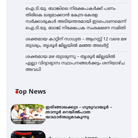
ഐ.ടി.യു. ബാങ്കിലെ നിക്ഷേപകർക്ക് പണം
തിരികെ ലഭ്യമാക്കാൻ കേന്ദ്ര-കേരള
സർക്കാരുകൾ അടിയന്തരമായി ഇടപെടണമെന്ന്
ഐ.ടി.യു. ബാങ്ക് നിക്ഷേപക സംരക്ഷണ സമിതി
ശക്തമായ കാറ്റിന് സാധ്യത – ആഗസ്റ്റ് 12 വരെ മഴ
തുടരും, തൃശൂർ ജില്ലയിൽ മഞ്ഞ അലർട്ട്
ശക്തമായ മഴ തുടരുന്നു – തൃശൂർ ജില്ലയിൽ
എല്ലാ വിദ്യാഭ്യാസ സ്ഥാപനങ്ങൾക്കും ശനിയാഴ്ച
അവധി
Top News
ഇരിങ്ങാലക്കുട – ഗുരുവായൂർ –
താനൂർ റെയിൽപാത
യാഥാർത്ഥ്യമാകുന്നു