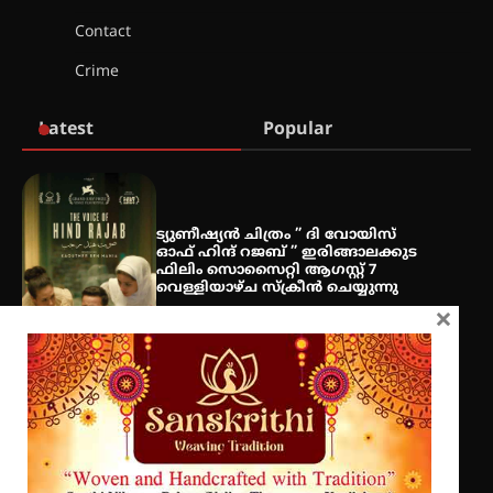
Contact
ശക്തമായ കാറ്റിന് സാധ്യത –
Crime
ആഗസ്റ്റ് 12 വരെ മഴ തുടരും,
തൃശൂർ ജില്ലയിൽ മഞ്ഞ അലർട്ട്
Latest
Popular
ശക്തമായ മഴ തുടരുന്നു – തൃശൂർ
ജില്ലയിൽ എല്ലാ വിദ്യാഭ്യാസ
സ്ഥാപനങ്ങൾക്കും ശനിയാഴ്ച
അവധി
ട്യുണീഷ്യൻ ചിത്രം ” ദി വോയിസ്
ഓഫ് ഹിന്ദ് റജബ് ” ഇരിങ്ങാലക്കുട
ഫിലിം സൊസൈറ്റി ആഗസ്റ്റ് 7
വെള്ളിയാഴ്ച സ്‌ക്രീൻ ചെയ്യുന്നു
എം.ജി. യൂണിവേഴ്‌സിറ്റിയിൽ നിന്ന്
×
ഇംഗ്ളീഷ് സാഹിത്യത്തിൽ
ഡോക്ടറേറ്റ് നേടിയ എൻ. ആര്യ
സെന്റ് ജോസഫ്സ് കോളജ്
കോമേഴ്‌സ് അസോസിയേഷന്
തുടക്കമായി