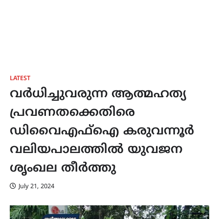
LATEST
വർധിച്ചുവരുന്ന ആത്മഹത്യ
പ്രവണതക്കെതിരെ
ഡിവൈഎഫ്ഐ കരുവന്നൂർ
വലിയപാലത്തിൽ യുവജന
ശൃംഖല തീർത്തു
July 21, 2024