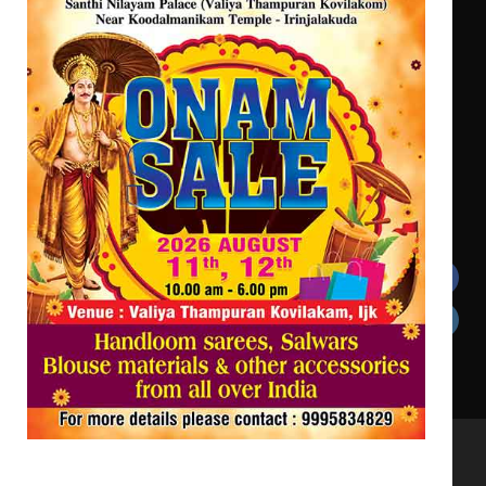
കോമേഴ്സ് എക്സ്പോയുമായി എസ്
എൻ ഹയർ സെക്കൻഡറി
വിദ്യാർത്ഥികൾ
സർഗ്ഗസാഹിതി- കവിതാസംഗമം 2026
കവിതാ ചർച്ച കാട്ടൂർ, ടി. കെ.
ബാലൻ ഹാളിൽ 16ന്
Get In Touch
Twitter
Facebook
LinkedIn
Instagram
YouTube
All Rights Reserved to irinjalakudalive.com Powered
by upasana4u.com