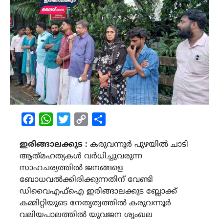
Facebook
WhatsApp
Twitter
Copy
Share
Link
ഇരിങ്ങാലക്കുട :
കരുവന്നൂർ പുഴയിൽ ചാടി
ആത്‍മഹത്യകൾ വർധിച്ചുവരുന്ന
സാഹചര്യത്തിൽ ജനങ്ങളെ
ബോധവൽക്കിരിക്കുന്നതിന് വേണ്ടി
ഡിവൈഎഫ്ഐ ഇരിങ്ങാലക്കുട ബ്ലോക്ക്‌
കമ്മിറ്റിയുടെ നേതൃത്വത്തിൽ കരുവന്നൂർ
വലിയപാലത്തിൽ യുവജന ശൃംഖല