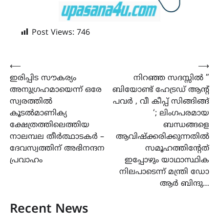
Post Views:
746
Post
⟵
⟶
ഇരിപ്പിട സൗകര്യം
നിറഞ്ഞ സദസ്സിൽ ”
navigation
അനുഗ്രഹമായെന്ന് ഒരേ
ബിയോണ്ട് ഹേട്രഡ് ആൻ്റ്
സ്വരത്തിൽ
പവർ , വീ കീപ്പ് സിങ്ങിങ്ങ്
കൂടൽമാണിക്യ
‘; ലിംഗപരമായ
ക്ഷേത്രത്തിലെത്തിയ
ബന്ധങ്ങളെ
നാലമ്പല തീർത്ഥാടകർ –
ആവിഷ്ക്കരിക്കുന്നതിൽ
ദേവസ്വത്തിന് അഭിനന്ദന
സമൂഹത്തിൻ്റേത്
പ്രവാഹം
ഇപ്പോഴും യാഥാസ്ഥിക
നിലപാടെന്ന് മന്ത്രി ഡോ
ആർ ബിന്ദു…
Recent News