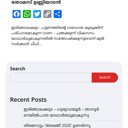
തോമസ് ഉണ്ണിയാടൻ
Facebook
WhatsApp
Twitter
Copy
Share
Link
ഇരിങ്ങാലക്കുട : പട്ടണത്തിന്റെ ഗതാഗത കുരുക്കിന്
പരിഹാരമാകുന്ന ഠാണ – ചന്തക്കുന്ന്‌ വികസനം
യാഥാർഥ്യമാകുന്നതിൽ സന്തോഷിക്കുന്നുവെന്ന് മുൻ
സർക്കാർ ചീഫ്…
Search
Search
Recent Posts
ഇരിങ്ങാലക്കുട – ഗുരുവായൂർ – താനൂർ
റെയിൽപാത യാഥാർത്ഥ്യമാകുന്നു
തിരനോട്ടം ‘അരങ്ങ് 2026’ ഉണർന്നു