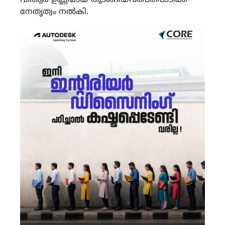
വിആർ ഉണ്ണിമായ തുടങ്ങിയവർപരിപാടിക്ക്
നേതൃത്വം നൽകി.