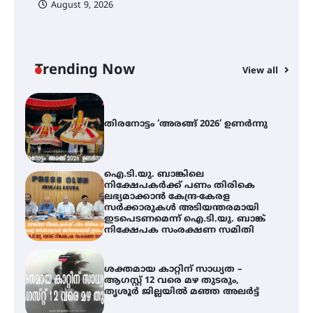
August 9, 2026
തിരനോട്ടം ‘അരങ്ങ് 2026’ ഉണർന്നു
Trending Now
View all
ഐ.ടി.യു. ബാങ്കിലെ
നിക്ഷേപകർക്ക് പണം തിരികെ
ലഭ്യമാക്കാൻ കേന്ദ്ര-കേരള
സർക്കാരുകൾ അടിയന്തരമായി
ഇടപെടണമെന്ന് ഐ.ടി.യു. ബാങ്ക്
നിക്ഷേപക സംരക്ഷണ സമിതി
ശക്തമായ കാറ്റിന് സാധ്യത –
ആഗസ്റ്റ് 12 വരെ മഴ തുടരും,
തൃശൂർ ജില്ലയിൽ മഞ്ഞ അലർട്ട്
ശക്തമായ മഴ തുടരുന്നു – തൃശൂർ
ജില്ലയിൽ എല്ലാ വിദ്യാഭ്യാസ
സ്ഥാപനങ്ങൾക്കും ശനിയാഴ്ച
അവധി