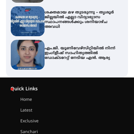
എം.ജി. യൂണിവേഴ്‌സിറ്റിയിൽ നിന്ന്
ഇംഗ്ളീഷ് സാഹിത്യത്തിൽ
ഡോക്ടറേറ്റ് നേടിയ എൻ. ആര്യ
ഇരിങ്ങാലക്കുട – ഗുരുവായൂർ –
താനൂർ റെയിൽപാത
യാഥാർത്ഥ്യമാകുന്നു
തിരനോട്ടം ‘അരങ്ങ് 2026’ ഉണർന്നു
Quick Links
Home
ഐ.ടി.യു. ബാങ്കിലെ
Latest
നിക്ഷേപകർക്ക് പണം തിരികെ
ലഭ്യമാക്കാൻ കേന്ദ്ര-കേരള
Exclusive
സർക്കാരുകൾ അടിയന്തരമായി
ഇടപെടണമെന്ന് ഐ.ടി.യു. ബാങ്ക്
Sanchari
നിക്ഷേപക സംരക്ഷണ സമിതി