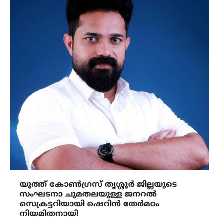
യൂത്ത് കോൺഗ്രസ് തൃശ്ശൂർ ജില്ലയുടെ
സംഘടനാ ചുമതലയുള്ള ജനറൽ
സെക്രട്ടറിയായി ഷെറിൻ തേർമഠം
നിയമിതനായി