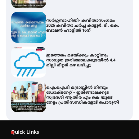
ഇടത്തരം മഴയ്ക്കും കാറ്റിനും
സാധ്യത ഇരിങ്ങാലക്കുടയിൽ 4.4
മില്ലി മീറ്റർ മഴ ലഭിച്ചു
ഐ.ഐ.ടി മദ്രാസ്സിൽ നിന്നും
ഡോക്ടറേറ്റ് – ഇരിങ്ങാലക്കുട
സ്വദേശി ആതിര എം കെ യുടെ
നേട്ടം പ്രതിസന്ധികളോട് പൊരുതി
ട്യുണീഷ്യൻ ചിത്രം ” ദി വോയിസ്
ഓഫ് ഹിന്ദ് റജബ് ” ഇരിങ്ങാലക്കുട
ഫിലിം സൊസൈറ്റി ആഗസ്റ്റ് 7
വെള്ളിയാഴ്ച സ്‌ക്രീൻ ചെയ്യുന്നു
സെന്റ് ജോസഫ്സ് കോളജ്
കോമേഴ്‌സ് അസോസിയേഷന്
Quick Links
തുടക്കമായി