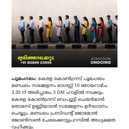
പൂമംഗലം:
കേരള കോൺഗ്രസ് പൂമംഗലം
മണ്ഡലം സമ്മേളനം ഓഗസ്റ്റ് 10 ഞായറാഴ്ച
3.30 ന് അരിപ്പാലം 3 DM ഹാളിൽ നടക്കും.
കേരള കോൺഗ്രസ് ഡെപ്യൂട്ടി ചെയർമാൻ
തോമസ് ഉണ്ണിയാടൻ സമ്മേളനം ഉദ്ഘാടനം
ചെയ്യും. മണ്ഡലം പ്രസിഡന്റ് ജോമോൻ
ജോൺസൺ ചേലെക്കാട്ടുപറമ്പിൽ അധ്യക്ഷത
വഹിക്കും.