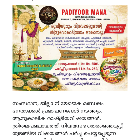
സംസ്ഥാന, ജില്ലാ നിയോജക മണ്ഡലം
നേതാക്കൾ പ്രഭാഷണങ്ങൾ നടത്തും.
ആനുകാലിക രാഷ്ട്രീയവിഷയങ്ങൾ,
ത്രിതലപഞ്ചായത്ത്, നിയമസഭ തെരഞ്ഞെടുപ്പ്
തുടങ്ങിയ വിഷയങ്ങൾ ചർച്ച ചെയ്യപ്പെടുന്ന