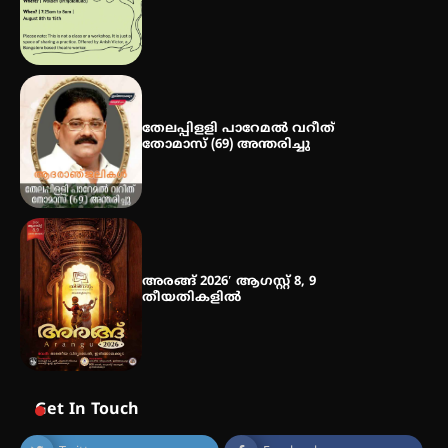
തേലപ്പിളളി പാറേമൽ വറീത്
തോമാസ് (69) അന്തരിച്ചു
അരങ്ങ് 2026′ ആഗസ്റ്റ് 8, 9
തീയതികളിൽ
Get In Touch