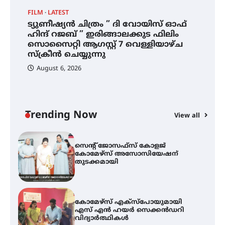
FILM
LATEST
ട്യുണീഷ്യൻ ചിത്രം ” ദി വോയിസ് ഓഫ്
ട്യുണീഷ്യൻ ചിത്രം ” ദി വോയിസ്
ഹിന്ദ് റജബ് ” ഇരിങ്ങാലക്കുട ഫിലിം
ഓഫ് ഹിന്ദ് റജബ് ” ഇരിങ്ങാലക്കുട
സൊസൈറ്റി ആഗസ്റ്റ് 7 വെള്ളിയാഴ്ച
ഫിലിം സൊസൈറ്റി ആഗസ്റ്റ് 7
വെള്ളിയാഴ്ച സ്‌ക്രീൻ ചെയ്യുന്നു
സ്‌ക്രീൻ ചെയ്യുന്നു
August 6, 2026
സെന്റ് ജോസഫ്സ് കോളജ്
കോമേഴ്‌സ് അസോസിയേഷന്
തുടക്കമായി
Trending Now
View all
കോമേഴ്സ് എക്സ്പോയുമായി
എസ് എൻ ഹയർ സെക്കൻഡറി
വിദ്യാർത്ഥികൾ
സർഗ്ഗസാഹിതി- കവിതാസംഗമം
2026 കവിതാ ചർച്ച കാട്ടൂർ, ടി. കെ.
ബാലൻ ഹാളിൽ 16ന്