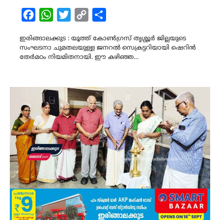
Facebook
WhatsApp
Twitter
Copy
Share
Link
ഇരിങ്ങാലക്കുട : യൂത്ത് കോൺഗ്രസ് തൃശ്ശൂർ ജില്ലയുടെ
സംഘടനാ ചുമതലയുള്ള ജനറൽ സെക്രട്ടറിയായി ഷെറിൻ
തേർമഠം നിയമിതനായി. ഈ കഴിഞ്ഞ…