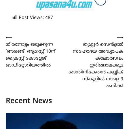
Post Views:
487
Post
⟵
⟶
തിരനോട്ടം ഒരുക്കുന്ന
തൃശ്ശൂർ സെൻട്രൽ
navigation
‘അരങ്ങ്’ ആഗസ്റ്റ് 10ന്
സഹോദയ അദ്ധ്യാപക
ക്രൈസ്റ്റ് കോളേജ്
കലോത്സവം
ഓഡിറ്റോറിയത്തിൽ
ഇരിങ്ങാലക്കുട
ശാന്തിനികേതൻ പബ്ലിക്
സ്കൂളിൽ നാളെ 9
മണിക്ക്
Recent News