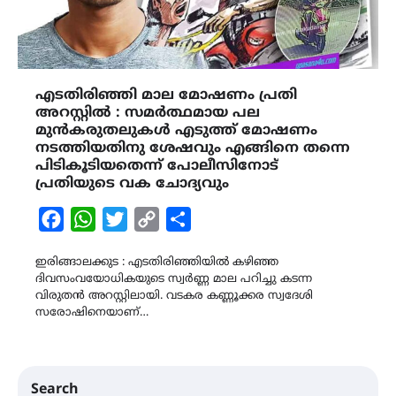
എടതിരിഞ്ഞി മാല മോഷണം പ്രതി
അറസ്റ്റിൽ : സമർത്ഥമായ പല
മുൻകരുതലുകൾ എടുത്ത് മോഷണം
നടത്തിയതിനു ശേഷവും എങ്ങിനെ തന്നെ
പിടികൂടിയതെന്ന് പോലീസിനോട്
പ്രതിയുടെ വക ചോദ്യവും
Facebook
WhatsApp
Twitter
Copy
Share
Link
ഇരിങ്ങാലക്കുട : എടതിരിഞ്ഞിയിൽ കഴിഞ്ഞ
ദിവസംവയോധികയുടെ സ്വർണ്ണ മാല പറിച്ചു കടന്ന
വിരുതൻ അറസ്റ്റിലായി. വടകര കണ്ണൂക്കര സ്വദേശി
സരോഷിനെയാണ്…
Search