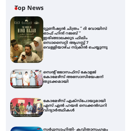
Top News
ട്യുണീഷ്യൻ ചിത്രം ” ദി വോയിസ്
ഓഫ് ഹിന്ദ് റജബ് ”
ഇരിങ്ങാലക്കുട ഫിലിം
സൊസൈറ്റി ആഗസ്റ്റ് 7
വെള്ളിയാഴ്ച സ്‌ക്രീൻ ചെയ്യുന്നു
സെന്റ് ജോസഫ്സ് കോളജ്
കോമേഴ്‌സ് അസോസിയേഷന്
തുടക്കമായി
കോമേഴ്സ് എക്സ്പോയുമായി
എസ് എൻ ഹയർ സെക്കൻഡറി
വിദ്യാർത്ഥികൾ
സർഗ്ഗസാഹിതി- കവിതാസംഗമം