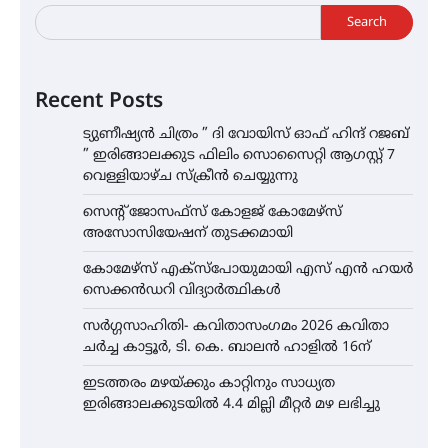
Search
Recent Posts
ട്യുണീഷ്യൻ ചിത്രം ” ദി വോയിസ് ഓഫ് ഹിന്ദ് റജബ്
” ഇരിങ്ങാലക്കുട ഫിലിം സൊസൈറ്റി ആഗസ്റ്റ് 7
വെള്ളിയാഴ്ച സ്‌ക്രീൻ ചെയ്യുന്നു
സെന്റ് ജോസഫ്സ് കോളജ് കോമേഴ്‌സ്
അസോസിയേഷന് തുടക്കമായി
കോമേഴ്സ് എക്സ്പോയുമായി എസ് എൻ ഹയർ
സെക്കൻഡറി വിദ്യാർത്ഥികൾ
സർഗ്ഗസാഹിതി- കവിതാസംഗമം 2026 കവിതാ
ചർച്ച കാട്ടൂർ, ടി. കെ. ബാലൻ ഹാളിൽ 16ന്
ഇടത്തരം മഴയ്ക്കും കാറ്റിനും സാധ്യത
ഇരിങ്ങാലക്കുടയിൽ 4.4 മില്ലി മീറ്റർ മഴ ലഭിച്ചു