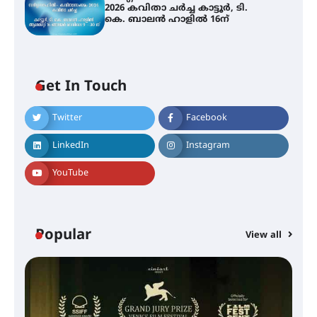
2026 കവിതാ ചർച്ച കാട്ടൂർ, ടി.
കെ. ബാലൻ ഹാളിൽ 16ന്
Get In Touch
Twitter
Facebook
LinkedIn
Instagram
YouTube
Popular
View all
സെന്റ് ജോസഫ്സ് കോളജ്
കോമേഴ്‌സ് അസോസിയേഷന്
തുടക്കമായി