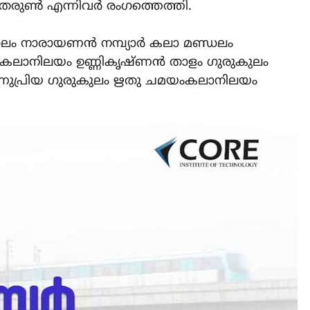
തരുൺ എന്നിവർ രംഗത്തെത്തി.
ം നാരായണൻ നമ്പ്യാർ കലാ മണ്ഡലം
 കലാനിലയം ഉണ്ണികൃഷ്ണൻ താളം ഗുരുകുലം
ണുപ്രിയ ഗുരുകുലം ഋതു ചമയംകലാനിലയം