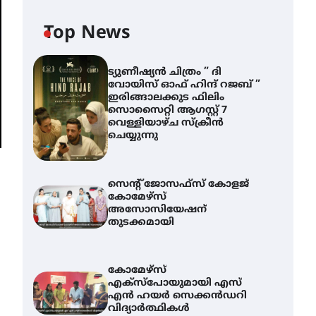
Top News
ട്യുണീഷ്യൻ ചിത്രം ” ദി
വോയിസ് ഓഫ് ഹിന്ദ് റജബ് ”
ഇരിങ്ങാലക്കുട ഫിലിം
സൊസൈറ്റി ആഗസ്റ്റ് 7
വെള്ളിയാഴ്ച സ്‌ക്രീൻ
ചെയ്യുന്നു
സെന്റ് ജോസഫ്സ് കോളജ്
കോമേഴ്‌സ്
അസോസിയേഷന്
തുടക്കമായി
കോമേഴ്സ്
എക്സ്പോയുമായി എസ്
എൻ ഹയർ സെക്കൻഡറി
വിദ്യാർത്ഥികൾ