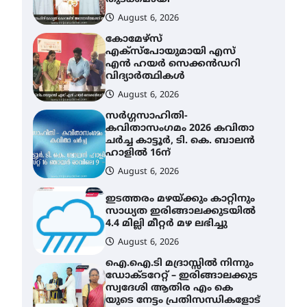
August 6, 2026
സർഗ്ഗസാഹിതി-
കവിതാസംഗമം 2026 കവിതാ
ചർച്ച കാട്ടൂർ, ടി. കെ. ബാലൻ
ഹാളിൽ 16ന്
August 6, 2026
ഇടത്തരം മഴയ്ക്കും കാറ്റിനും
സാധ്യത ഇരിങ്ങാലക്കുടയിൽ
4.4 മില്ലി മീറ്റർ മഴ ലഭിച്ചു
August 6, 2026
ഐ.ഐ.ടി മദ്രാസ്സിൽ നിന്നും
ഡോക്ടറേറ്റ് – ഇരിങ്ങാലക്കുട
സ്വദേശി ആതിര എം കെ
യുടെ നേട്ടം പ്രതിസന്ധികളോട്
പൊരുതി
August 5, 2026
ട്യുണീഷ്യൻ ചിത്രം ” ദി
വോയിസ് ഓഫ് ഹിന്ദ് റജബ് ”
ഇരിങ്ങാലക്കുട ഫിലിം
സൊസൈറ്റി ആഗസ്റ്റ് 7
വെള്ളിയാഴ്ച സ്‌ക്രീൻ