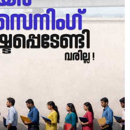
LATEST
LITERATURE
സർഗ്ഗസാഹിതി-
കവിതാസംഗമം 2026 കവിത
ചർച്ച കാട്ടൂർ, ടി. കെ. ബാല
ഹാളിൽ 16ന്
August 6, 2026