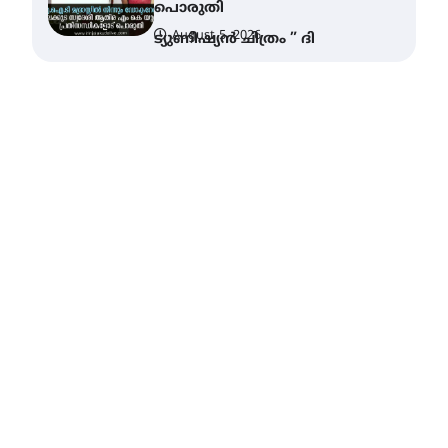
ചെയ്യുന്നു
August 6, 2026
സെന്റ് ജോസഫ്സ് കോളജ്
കോമേഴ്‌സ്
അസോസിയേഷന്
തുടക്കമായി
August 6, 2026
കോമേഴ്സ്
എക്സ്പോയുമായി എസ്
എൻ ഹയർ സെക്കൻഡറി
വിദ്യാർത്ഥികൾ
August 6, 2026
സർഗ്ഗസാഹിതി-
കവിതാസംഗമം 2026 കവിതാ
ചർച്ച കാട്ടൂർ, ടി. കെ. ബാലൻ
ഹാളിൽ 16ന്
August 6, 2026
ഇടത്തരം മഴയ്ക്കും കാറ്റിനും
സാധ്യത ഇരിങ്ങാലക്കുടയിൽ
4.4 മില്ലി മീറ്റർ മഴ ലഭിച്ചു