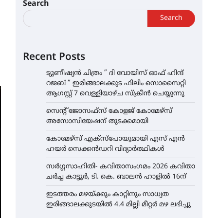
Search
Search
Recent Posts
ട്യുണീഷ്യൻ ചിത്രം ” ദി വോയിസ് ഓഫ് ഹിന്ദ്
റജബ് ” ഇരിങ്ങാലക്കുട ഫിലിം സൊസൈറ്റി
ആഗസ്റ്റ് 7 വെള്ളിയാഴ്ച സ്‌ക്രീൻ ചെയ്യുന്നു
സെന്റ് ജോസഫ്സ് കോളജ് കോമേഴ്‌സ്
അസോസിയേഷന് തുടക്കമായി
കോമേഴ്സ് എക്സ്പോയുമായി എസ് എൻ
ഹയർ സെക്കൻഡറി വിദ്യാർത്ഥികൾ
സർഗ്ഗസാഹിതി- കവിതാസംഗമം 2026 കവിതാ
ചർച്ച കാട്ടൂർ, ടി. കെ. ബാലൻ ഹാളിൽ 16ന്
ഇടത്തരം മഴയ്ക്കും കാറ്റിനും സാധ്യത
ഇരിങ്ങാലക്കുടയിൽ 4.4 മില്ലി മീറ്റർ മഴ ലഭിച്ചു