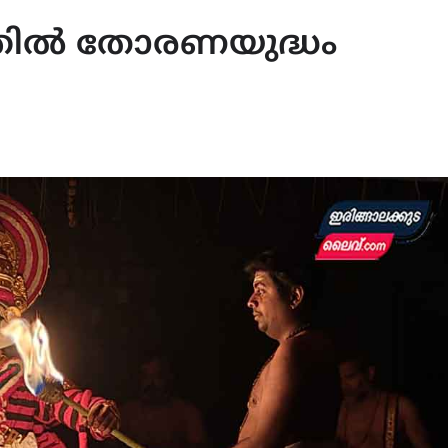
്തിൽ തോരണയുദ്ധം