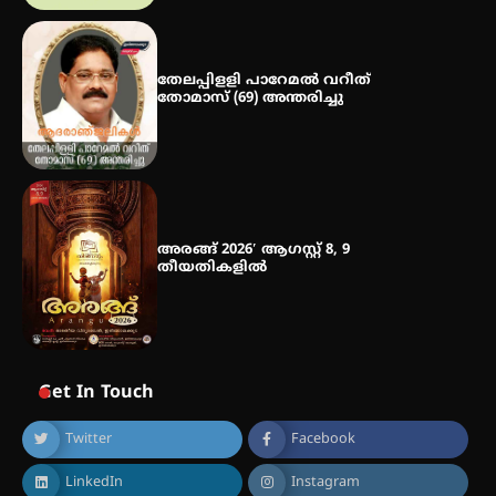
തേലപ്പിളളി പാറേമൽ വറീത്
തോമാസ് (69) അന്തരിച്ചു
അരങ്ങ് 2026′ ആഗസ്റ്റ് 8, 9
തീയതികളിൽ
Get In Touch
Twitter
Facebook
LinkedIn
Instagram