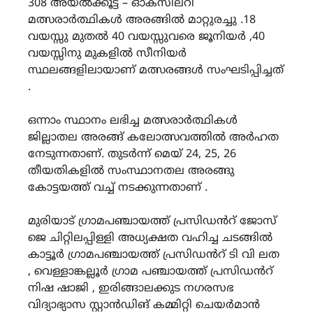
308 അയൽക്കൂട്ട – ഓക്സിലറി
മത്സരാർത്ഥികൾ അരങ്ങിൽ മാറ്റുരച്ചു .18
വയസ്സു മുതൽ 40 വയസ്സുവരെ ജൂനിയർ ,40
വയസ്സിനു മുകളിൽ സീനിയർ
സ്ഥലങ്ങളിലായാണ് മത്സരങ്ങൾ സംഘടിപ്പിച്ചത്
.
ഒന്നാം സ്ഥാനം ലഭിച്ച മത്സരാർത്ഥികൾ
ജില്ലാതല അരങ്ങ് കലോത്സവത്തിൽ അർഹത
നേടുന്നതാണ്. തുടർന്ന് മെയ് 24, 25, 26
തീയതികളിൽ സംസ്ഥാനതല അരങ്ങു
കോട്ടയത്ത് വച്ച് നടക്കുന്നതാണ് .
മുരിയാട് ഗ്രാമപഞ്ചായത്ത് പ്രസിഡൻറ് ജോസ്
ജെ ചിറ്റിലപ്പിള്ളി അധ്യക്ഷത വഹിച്ച ചടങ്ങിൽ
കാട്ടൂർ ഗ്രാമപഞ്ചായത്ത് പ്രസിഡൻറ് ടി വി ലത
, വെള്ളാങ്കല്ലൂർ ഗ്രാമ പഞ്ചായത്ത് പ്രസിഡൻറ്
നിഷ ഷാജി , ഇരിങ്ങാലക്കുട നഗരസഭ
വിദ്യാഭ്യാസ സ്റ്റാൻഡിങ് കമ്മിറ്റി ചെയർമാൻ