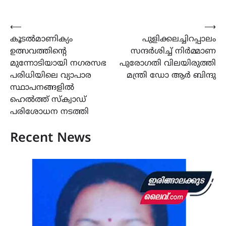
Post
⟵
⟶
കൂടൽമാണിക്യം
പുളിക്കലച്ചിറപ്പാലം
navigation
ഉത്സവത്തിന്റെ
സന്ദർശിച്ച് നിർമ്മാണ
മുന്നോടിയായി നഗരസഭ
പുരോഗതി വിലയിരുത്തി
പരിധിയിലെ വ്യാപാര
മന്ത്രി ഡോ ആർ ബിന്ദു
സ്ഥാപനങ്ങളിൽ
ഹെൽത്ത് സ്‌ക്വാഡ്
പരിശോധന നടത്തി
Recent News