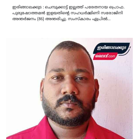
Link
ഇരിങ്ങാലക്കുട : ചെമ്പുക്കാട്ട് ഇല്ലത്ത് പരേതനായ പ്രൊഫ.
പുരുഷോത്തമൻ ഇളയതിന്റെ സഹധർമ്മിണി സരോജിനി
അന്തർജനം (86) അന്തരിച്ചു. സംസ്കാരം ഏപ്രിൽ…