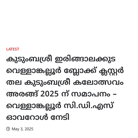
LATEST
കുടുംബശ്രീ ഇരിങ്ങാലക്കുട
വെള്ളാങ്കല്ലൂർ ബ്ലോക്ക് ക്ലസ്റ്റർ
തല കുടുംബശ്രീ കലോത്സവം
അരങ്ങ് 2025 ന് സമാപനം –
വെള്ളാങ്കല്ലൂർ സി.ഡി.എസ്
ഓവറോൾ നേടി
May 3, 2025