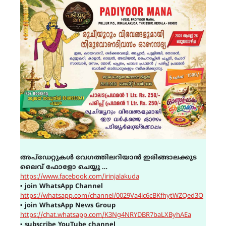
അപ്ഡേറ്റുകൾ വേഗത്തിലറിയാൻ ഇരിങ്ങാലക്കുട
ലൈവ് ഫോളോ ചെയ്യൂ …
https://www.facebook.com/irinjalakuda
▪
join WhatsApp Channel
https://whatsapp.com/channel/0029Va4ic6cBKfhytWZQed3O
▪
join WhatsApp News Group
https://chat.whatsapp.com/K3Ng4NRYDBR7baLXByhAEa
▪
subscribe YouTube channel