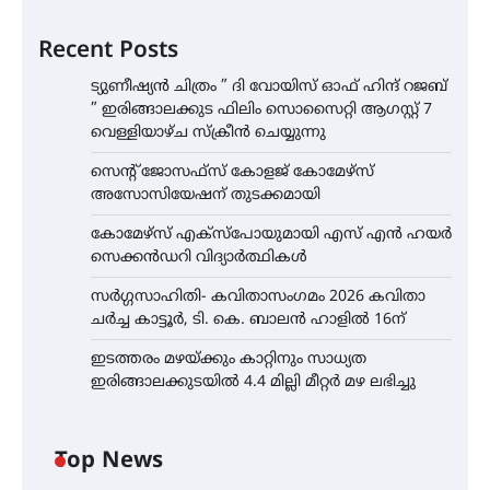
Recent Posts
ട്യുണീഷ്യൻ ചിത്രം ” ദി വോയിസ് ഓഫ് ഹിന്ദ് റജബ്
” ഇരിങ്ങാലക്കുട ഫിലിം സൊസൈറ്റി ആഗസ്റ്റ് 7
വെള്ളിയാഴ്ച സ്‌ക്രീൻ ചെയ്യുന്നു
സെന്റ് ജോസഫ്സ് കോളജ് കോമേഴ്‌സ്
അസോസിയേഷന് തുടക്കമായി
കോമേഴ്സ് എക്സ്പോയുമായി എസ് എൻ ഹയർ
സെക്കൻഡറി വിദ്യാർത്ഥികൾ
സർഗ്ഗസാഹിതി- കവിതാസംഗമം 2026 കവിതാ
ചർച്ച കാട്ടൂർ, ടി. കെ. ബാലൻ ഹാളിൽ 16ന്
ഇടത്തരം മഴയ്ക്കും കാറ്റിനും സാധ്യത
ഇരിങ്ങാലക്കുടയിൽ 4.4 മില്ലി മീറ്റർ മഴ ലഭിച്ചു
Top News