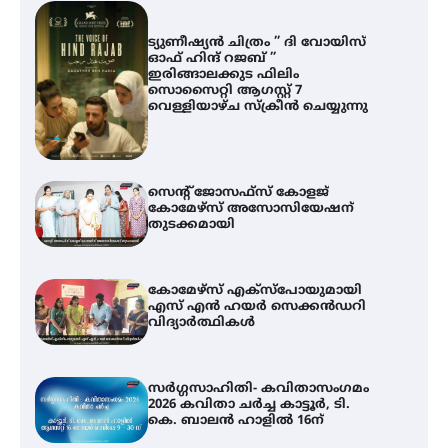
ട്യുണീഷ്യൻ ചിത്രം ” ദി വോയിസ്
ഓഫ് ഹിന്ദ് റജബ് ”
ഇരിങ്ങാലക്കുട ഫിലിം
സൊസൈറ്റി ആഗസ്റ്റ് 7
വെള്ളിയാഴ്ച സ്‌ക്രീൻ ചെയ്യുന്നു
സെന്റ് ജോസഫ്സ് കോളജ്
കോമേഴ്‌സ് അസോസിയേഷന്
തുടക്കമായി
കോമേഴ്സ് എക്സ്പോയുമായി
എസ് എൻ ഹയർ സെക്കൻഡറി
വിദ്യാർത്ഥികൾ
സർഗ്ഗസാഹിതി- കവിതാസംഗമം
2026 കവിതാ ചർച്ച കാട്ടൂർ, ടി.
കെ. ബാലൻ ഹാളിൽ 16ന്