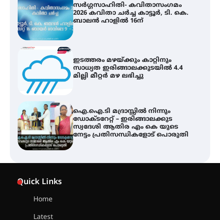
ഇടത്തരം മഴയ്ക്കും കാറ്റിനും
സാധ്യത ഇരിങ്ങാലക്കുടയിൽ 4.4
മില്ലി മീറ്റർ മഴ ലഭിച്ചു
ഐ.ഐ.ടി മദ്രാസ്സിൽ നിന്നും
ഡോക്ടറേറ്റ് – ഇരിങ്ങാലക്കുട
സ്വദേശി ആതിര എം കെ യുടെ
നേട്ടം പ്രതിസന്ധികളോട് പൊരുതി
ട്യുണീഷ്യൻ ചിത്രം ” ദി വോയിസ്
ഓഫ് ഹിന്ദ് റജബ് ” ഇരിങ്ങാലക്കുട
ഫിലിം സൊസൈറ്റി ആഗസ്റ്റ് 7
വെള്ളിയാഴ്ച സ്‌ക്രീൻ ചെയ്യുന്നു
സെന്റ് ജോസഫ്സ് കോളജ്
കോമേഴ്‌സ് അസോസിയേഷന്
Quick Links
തുടക്കമായി
Home
Latest