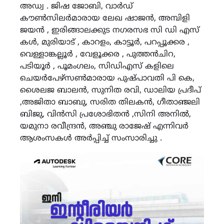
അഡ്വ . ജിഷ ജോബി, വാർഡ്
കൗൺസിലർമാരായ ലേഖ ഷാജൻ, അമ്പിളി
ജയൻ , ഇരിങ്ങാലക്കുട നഗരസഭ സി ഡി എസ്
കൾ, മുരിയാട് , കാറളം, കാട്ടൂർ, പറപ്പൂക്കര ,
വെള്ളാങ്കല്ലൂർ , വേളൂക്കര , പുത്തൻചിറ,
പടിയൂർ , പൂമംഗലം, സിഡിഎസ് കളിലെ
ചെയർപേഴ്സൺമാരായ പുഷ്പാവതി പി കെ,
ശൈലജ ബാലൻ, സുനിത രവി, ഡാലിയ പ്രദീപ്
,അജിതാ ബാബു, സരിത തിലകൻ, ഗീതാഞ്ജലി
ബിജു, വിൻസി പ്രശോഭിതൻ ,സിനി അനിൽ,
യമുനാ രവീന്ദ്രൻ, അഞ്ചു രാജേഷ് എന്നിവർ
ആശംസകൾ അർപ്പിച്ച് സംസാരിച്ചു .