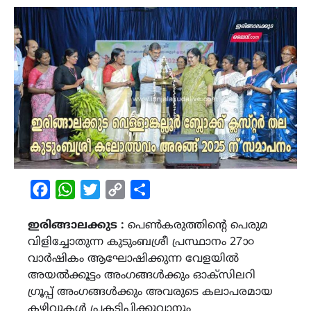
Facebook
WhatsApp
Twitter
Copy
Share
Link
ഇരിങ്ങാലക്കുട :
പെൺകരുത്തിന്റെ പെരുമ
വിളിച്ചോതുന്ന കുടുംബശ്രീ പ്രസ്ഥാനം 27ാ൦
വാർഷികം ആഘോഷിക്കുന്ന വേളയിൽ
അയൽക്കൂട്ടം അംഗങ്ങൾക്കും ഓക്സിലറി
ഗ്രൂപ്പ് അംഗങ്ങൾക്കും അവരുടെ കലാപരമായ
കഴിവുകൾ പ്രകടിപ്പിക്കുവാനും