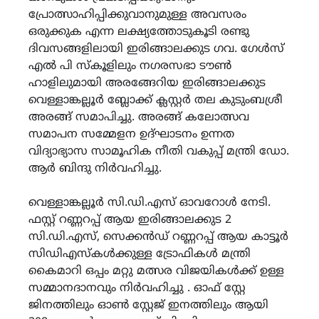
പ്രോത്സാഹിപ്പിക്കുവാനുമുള്ള അവസരം
ഒരുക്കുക എന്ന ലക്ഷ്യത്തോടുകൂടി രണ്ടു
ദിവസങ്ങളിലായി ഇരിങ്ങാലക്കുട ഗവ. ഗേൾസ്
എൽ പി സ്കൂളിലും നഗരസഭാ ടൗൺ
ഹാളിലുമായി അരങ്ങേറിയ ഇരിങ്ങാലക്കുട
വെള്ളാങ്കല്ലൂർ ബ്ലോക്ക് ക്ലസ്റ്റർ തല കുടുംബശ്രീ
അരങ്ങ് സമാപിച്ചു. അരങ്ങ് കലോത്സവ
സമാപന സമ്മേളന ഉദ്ഘാടനം ഉന്നത
വിദ്യാഭ്യാസ സാമൂഹിക നീതി വകുപ്പ് മന്ത്രി ഡോ.
ആർ ബിന്ദു നിർവഹിച്ചു.
വെള്ളാങ്കല്ലൂർ സി.ഡി.എസ് ഓവറോൾ നേടി.
ഫസ്റ്റ് റണ്ണറപ്പ് ആയ ഇരിങ്ങാലക്കുട 2
സി.ഡി.എസ്, സെക്കൻഡ് റണ്ണറപ്പ് ആയ കാട്ടൂർ
സിഡിഎസ്കൾക്കുള്ള ട്രോഫികൾ മന്ത്രി
കൈമാറി ഒപ്പം മറ്റു മത്സര വിജയികൾക്ക് ഉള്ള
സമ്മാനദാനവും നിർവഹിച്ചു . ഓഫ് സ്റ്റേ
ജിനത്തിലും ഓൺ സ്റ്റേജ് ഇനത്തിലും ആയി